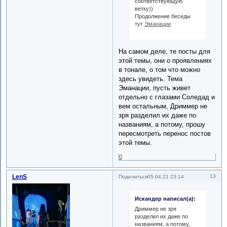
соответствующую
ветку))
Продолжение беседы
тут
Эманации
На самом деле, те посты для
этой темы, они о проявлениях
в тонале, о том что можно
здесь увидеть. Тема
Эманации, пусть живет
отдельно с глазами Соледад и
вем остальным, Дриммер не
зря разделил их даже по
названиям, а потому, прошу
пересмотреть перенос постов
этой темы.
0
LenS
13
Поделиться
05.04.21 23:14
Искандер написал(а):
Дриммер не зря
разделил их даже по
названиям, а потому,