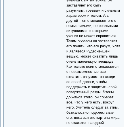
ученика с путем воина, он
заставляет его быть
разумным, трезвым и сильным
характером и телом. А с
другой – он сталкивает его с
немыслимыми, но реальными
ситуациями, с которыми
ученик не может справиться.
Таким образом он заставляет
его понять, что его разум, хотя
и является чудеснейшей
вещью, может охватить лишь
очень маленькую площадь.
Как только воин сталкивается
с невозможностью все
охватить разумом, он сходит
со своей дороги, чтобы
поддержать и защитить свой
поверженный разум. Чтобы
добиться этого, он соберет
все, что у него есть, вокруг
него. Учитель следит за этим,
безжалостно подхлестывая
его, пока вся его картина мира
не окажется на одной