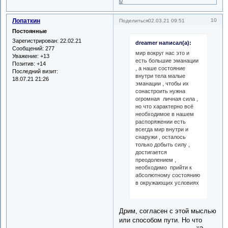
0
Лопаткин
10
Поделиться
02.03.21 09:51
Постоянные
Зарегистрирован
: 22.02.21
dreamer написал(а):
Сообщений:
277
мир вокруг нас это и
Уважение:
+13
есть большие эманации
Позитив:
+14
, а наше состояние
Последний визит:
внутри тела малые
18.07.21 21:26
эманации , чтобы их
сонастроить нужна
огромная личная сила ,
но что характерно всё
необходимое в нашем
распоряжении есть
всегда мир внутри и
снаружи , осталось
только добыть силу ,
достигается
преодолением ,
необходимо прийти к
абсолютному состоянию
в окружающих условиях
Дрим, согласен с этой мыслью
или способом пути. Но что