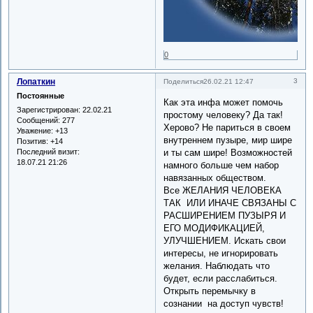
0
Лопаткин
3
Поделиться
26.02.21 12:47
Постоянные
Как эта инфа может помочь
Зарегистрирован
: 22.02.21
простому человеку? Да так!
Сообщений:
277
Херово? Не париться в своем
Уважение:
+13
внутреннем пузыре, мир шире
Позитив:
+14
Последний визит:
и ты сам шире! Возможностей
18.07.21 21:26
намного больше чем набор
навязанных обществом.
Все ЖЕЛАНИЯ ЧЕЛОВЕКА
ТАК ИЛИ ИНАЧЕ СВЯЗАНЫ С
РАСШИРЕНИЕМ ПУЗЫРЯ И
ЕГО МОДИФИКАЦИЕЙ,
УЛУЧШЕНИЕМ. Искать свои
интересы, не игнорировать
желания. Наблюдать что
будет, если расслабиться.
Открыть перемычку в
сознании на доступ чувств!