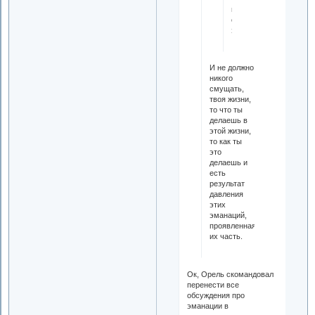
идёт
обсуждение
эманаций?))
И не должно
никого
смущать,
твоя жизни,
то что ты
делаешь в
этой жизни,
то как ты
это
делаешь и
есть
результат
давления
этих
эманаций,
проявленная
их часть.
Ок, Орель скомандовал
перенести все
обсуждения про
эманации в