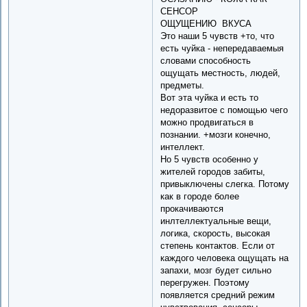
СЕНСОР
ОЩУЩЕНИЮ ВКУСА
Это наши 5 чувств +то, что
есть чуйка - непередаваемыя
словами способность
ощущать местность, людей,
предметы.
Вот эта чуйка и есть то
недоразвитое с помощью чего
можно продвигаться в
познании. +мозги конечно,
интеллект.
Но 5 чувств особенно у
жителей городов забиты,
привыключены слегка. Потому
как в городе более
прокачиваются
инлтеллектуальные вещи,
логика, скорость, высокая
степень контактов. Если от
каждого человека ощущать на
запахи, мозг будет сильно
перегружен. Поэтому
появляется средний режим