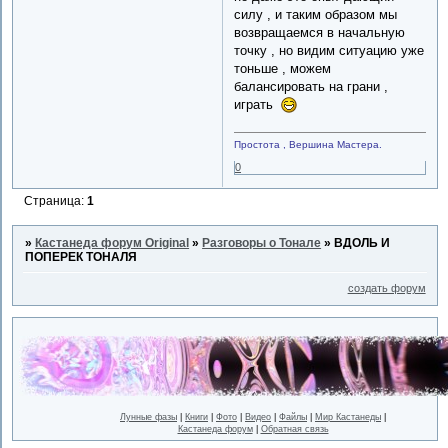
силу , и таким образом мы
возвращаемся в начальную
точку , но видим ситуацию уже
тоньше , можем
балансировать на грани ,
играть
Простота , Вершина Мастера.
0
Страница:
1
»
Кастанеда форум Original
»
Разговоры о Тонале
»
ВДОЛЬ И
ПОПЕРЕК ТОНАЛЯ
создать форум
Лунные фазы
|
Книги
|
Фото
|
Видео
|
Файлы
|
Мир Кастанеды
|
Кастанеда форум
|
Обратная связь