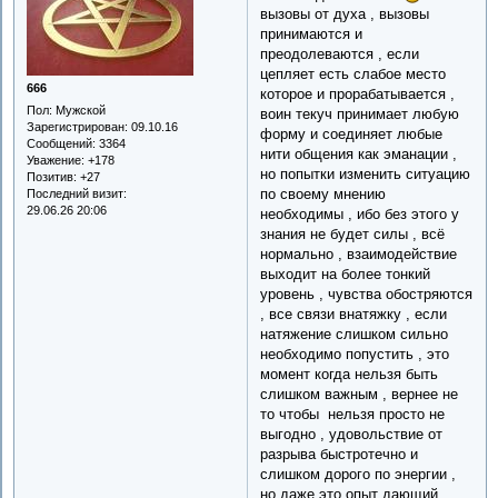
вызовы от духа , вызовы
принимаются и
преодолеваются , если
цепляет есть слабое место
666
которое и прорабатывается ,
Пол:
Мужской
воин текуч принимает любую
Зарегистрирован
: 09.10.16
форму и соединяет любые
Сообщений:
3364
нити общения как эманации ,
Уважение:
+178
но попытки изменить ситуацию
Позитив:
+27
по своему мнению
Последний визит:
29.06.26 20:06
необходимы , ибо без этого у
знания не будет силы , всё
нормально , взаимодействие
выходит на более тонкий
уровень , чувства обостряются
, все связи внатяжку , если
натяжение слишком сильно
необходимо попустить , это
момент когда нельзя быть
слишком важным , вернее не
то чтобы нельзя просто не
выгодно , удовольствие от
разрыва быстротечно и
слишком дорого по энергии ,
но даже это опыт дающий