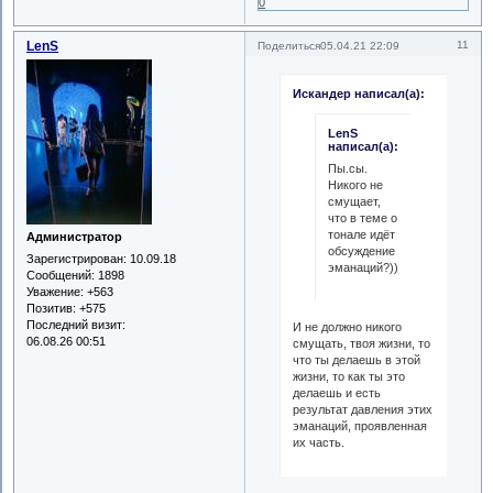
0
LenS
11
Поделиться
05.04.21 22:09
Искандер написал(а):
LenS
написал(а):
Пы.сы.
Никого не
смущает,
что в теме о
тонале идёт
Администратор
обсуждение
Зарегистрирован
: 10.09.18
эманаций?))
Сообщений:
1898
Уважение:
+563
Позитив:
+575
Последний визит:
И не должно никого
06.08.26 00:51
смущать, твоя жизни, то
что ты делаешь в этой
жизни, то как ты это
делаешь и есть
результат давления этих
эманаций, проявленная
их часть.