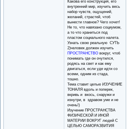
Какова его конструкция, его
внутренний мир, изучить весь
набор чувств, ощущений,
желаний, страстей, чтоб
вынести главное? Чего хочет!
Не то, что навязано социумом,
а то что храниться под
пластом социального налета.
Узнать свою реальную СУТЬ
2)человек должен изучить
ПРОСТРАНСТВО
вокруг, чтоб
понимать где он очутился,
родясь на свет и как ему
двигаться, если уде идти со
всеми, одним из стада,
тошно.
Тема ставит целью ИЗУЧЕНИЕ
ТОНАЛЯ вдоль и поперек,
вкривь и вкось, снаружи и
изнутри, в здравом уме и не
очень!)
Изучение ПРОСТРАНСТВА
ФИЗИЧЕСКОЙ И ИНОЙ
МАТЕРИИ ВОКРУГ людей С
ЦЕЛЬЮ САМОРАЗВИТИЯ