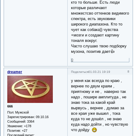
кто то больше. Есть люди
которые различают
множестсво оттенков видимого
спектра, есть звуковики
широкого диапазона. Кто то
чует как собака)) чувства
+мозги и создают картину
тоналя вокруг.
Часто слушаю твою подборку
музона, позитив дает👍
0
dreamer
8
Поделиться
01.03.21 19:19
у меня как всегда по краю ,
вернее по двум краям ,
приятному и не , наверно так
надо , пошире амплитуда , не
знаю тока за какой край
666
вырвусь , вернее , думаю за
Пол:
Мужской
все края уже вышел , тока
Зарегистрирован
: 09.10.16
куда то не дошёл , не знаю
Сообщений:
3364
куда надо дойти , но чувствую
Уважение:
+178
что дойду
Позитив:
+27
Последний визит: