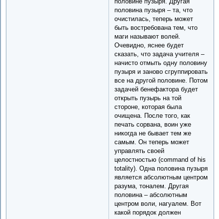
половине пузыря. Другая
половина пузыря – та, что
очистилась, теперь может
быть востребована тем, что
маги называют волей.
Очевидно, яснее будет
сказать, что задача учителя –
начисто отмыть одну половину
пузыря и заново сгруппировать
все на другой половине. Потом
задачей бенефактора будет
открыть пузырь на той
стороне, которая была
очищена. После того, как
печать сорвана, воин уже
никогда не бывает тем же
самым. Он теперь может
управлять своей
целостностью (command of his
totality). Одна половина пузыря
является абсолютным центром
разума, тоналем. Другая
половина – абсолютным
центром воли, нагуалем. Вот
какой порядок должен