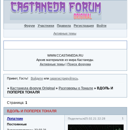
Форум
Участники
Правила
Регистрация
Войти
Активные темы
Объявление
WWW.CCASTANEDA.RU
Архив материалов из мира Кастанеды.
Активные темы
|
Поиск форума
Привет, Гость!
Войдите
или
зарегистрируйтесь
.
»
Кастанеда форум Original
»
Разговоры о Тонале
»
ВДОЛЬ И
ПОПЕРЕК ТОНАЛЯ
Страница:
1
ВДОЛЬ И ПОПЕРЕК ТОНАЛЯ
Лопаткин
1
Поделиться
25.02.21 22:28
Постоянные
Зарегистрирован
: 22.02.21