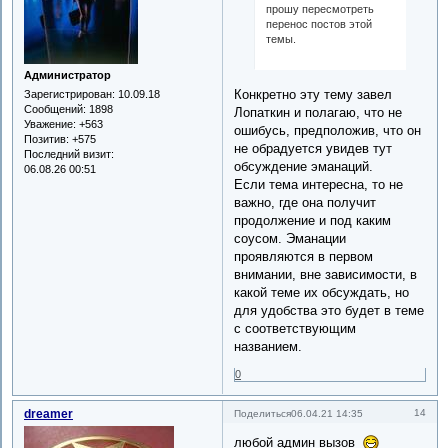
прошу пересмотреть
перенос постов этой
темы.
Администратор
Конкретно эту тему завел
Зарегистрирован
: 10.09.18
Сообщений:
1898
Лопаткин и полагаю, что не
Уважение:
+563
ошибусь, предположив, что он
Позитив:
+575
не обрадуется увидев тут
Последний визит:
обсуждение эманаций.
06.08.26 00:51
Если тема интересна, то не
важно, где она получит
продолжение и под каким
соусом. Эманации
проявляются в первом
внимании, вне зависимости, в
какой теме их обсуждать, но
для удобства это будет в теме
с соответствующим
названием.
0
dreamer
14
Поделиться
06.04.21 14:35
любой админ вызов