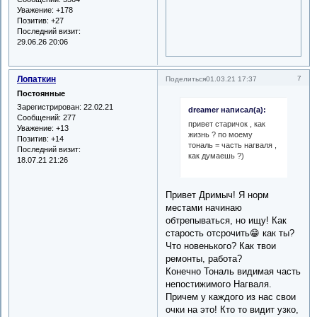
Уважение:
+178
Позитив:
+27
Последний визит:
29.06.26 20:06
Лопаткин
7
Поделиться
01.03.21 17:37
Постоянные
Зарегистрирован
: 22.02.21
dreamer написал(а):
Сообщений:
277
привет старичок , как
Уважение:
+13
жизнь ? по моему
Позитив:
+14
тональ = часть нагваля ,
Последний визит:
как думаешь ?)
18.07.21 21:26
Привет Дримыч! Я норм
местами начинаю
обтрепываться, но ищу! Как
старость отсрочить😁 как ты?
Что новенького? Как твои
ремонты, работа?
Конечно Тональ видимая часть
непостижимого Нагваля.
Причем у каждого из нас свои
очки на это! Кто то видит узко,