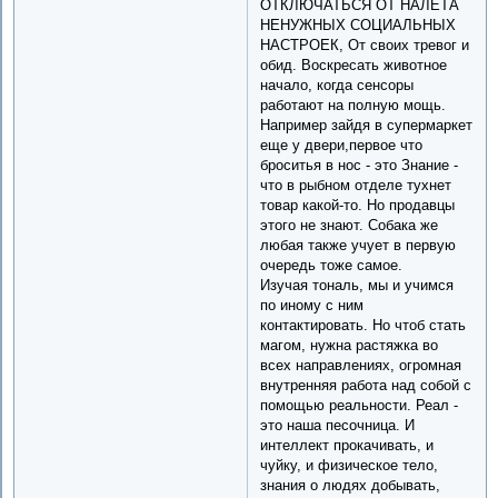
ОТКЛЮЧАТЬСЯ ОТ НАЛЁТА
НЕНУЖНЫХ СОЦИАЛЬНЫХ
НАСТРОЕК, От своих тревог и
обид. Воскресать животное
начало, когда сенсоры
работают на полную мощь.
Например зайдя в супермаркет
еще у двери,первое что
броситья в нос - это Знание -
что в рыбном отделе тухнет
товар какой-то. Но продавцы
этого не знают. Собака же
любая также учует в первую
очередь тоже самое.
Изучая тональ, мы и учимся
по иному с ним
контактировать. Но чтоб стать
магом, нужна растяжка во
всех направлениях, огромная
внутренняя работа над собой с
помощью реальности. Реал -
это наша песочница. И
интеллект прокачивать, и
чуйку, и физическое тело,
знания о людях добывать,