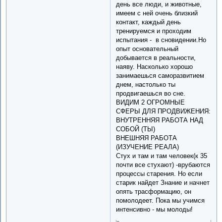
день все люди, и животные,
имеем с ней очень близкий
контакт, каждый день
тренируемся и проходим
испытания - в сновидении.Но
опыт основательный
добывается в реальности,
наяву. Насколько хорошо
занимаешься саморазвитием
днем, настолько ты
продвигаешься во сне.
ВИДИМ 2 ОГРОМНЫЕ
СФЕРЫ ДЛЯ ПРОДВИЖЕНИЯ:
ВНУТРЕННЯЯ РАБОТА НАД
СОБОЙ (ТЫ)
ВНЕШНЯЯ РАБОТА
(ИЗУЧЕНИЕ РЕАЛА)
Стух и там и там человек(к 35
почти все стухают) -врубаются
процессы старения. Но если
старик найдет Знание и начнет
опять трасформацию, он
помолодеет. Пока мы учимся
интенсивно - мы молоды!