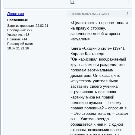
+1
Лопаткин
2
Поделиться
26.02.21 12:34
Постоянные
<Целостность: перенос тоналя
Зарегистрирован
: 22.02.21
на правую сторону,
Сообщений:
277
заполнение левой стороны
Уважение:
+13
нагуалем>
Позитив:
+14
Последний визит:
Книга «Сказки о силе» (1974),
18.07.21 21:26
Карлос Кастанеда
"Он нарисовал воображаемый
круг на камне и разделил его
пополам вертикальным
диаметром. Он сказал, что
искусством учителя было
заставить своего ученика
сгруппировать всю свою
картину мира на правой
половине пузыря. – Почему
правая половина? – спросил я.
– Это сторона тоналя, – сказал
он. – Учитель всегда
обращается к ней и, с одной
стороны, познакомив своего