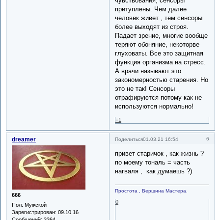
чувствования, сенсоры
притуплены. Чем далее
человек живет , тем сенсоры
более выходят из строя.
Падает зрение, многие вообще
теряют обоняние, некоторве
глуховаты. Все это защитная
функция организма на стресс.
А врачи называют это
закономерностью старения. Но
это не так! Сенсоры
отрафируются потому как не
используются нормально!
+1
dreamer
6
Поделиться
01.03.21 16:54
привет старичок , как жизнь ?
по моему тональ = часть
нагваля , как думаешь ?)
Простота , Вершина Мастера.
666
0
Пол:
Мужской
Зарегистрирован
: 09.10.16
Сообщений:
3364