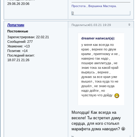
29.06.26 20:06
Простота , Вершина Мастера.
0
Лопаткин
9
Поделиться
01.03.21 19:29
Постоянные
Зарегистрирован
: 22.02.21
dreamer написал(а):
Сообщений:
277
у меня как всегда по
Уважение:
+13
краю , вернее по двум
Позитив:
+14
краям , приятному и не ,
Последний визит:
наверно так надо ,
18.07.21 21:26
пошире амплитуда , не
знаю тока за какой край
вырвусь , вернее ,
думаю за все края уже
вышел , тока куда то не
дошёл , не знаю куда
надо дойти , но
чувствую что дойду
Молодца! Как всегда на
веселе! Ты встретил даму
сердца, для кого столькл
марафета дома наводил? 🤩