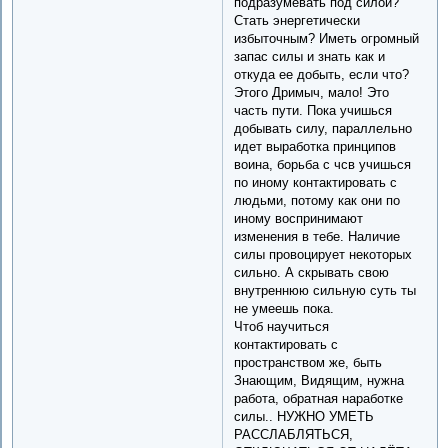
подразумевать под силой?
Стать энергетически
избыточным? Иметь огромный
запас силы и знать как и
откуда ее добыть, если что?
Этого Дримыч, мало! Это
часть пути. Пока учишься
добывать силу, параллельно
идет выработка принципов
воина, борьба с чсв учишься
по иному контактировать с
людьми, потому как они по
иному воспринимают
изменения в тебе. Наличие
силы провоцирует некоторых
сильно. А скрывать свою
внутреннюю сильную суть ты
не умеешь пока.
Чтоб научиться
контактировать с
пространством же, быть
Знающим, Видящим, нужна
работа, обратная наработке
силы.. НУЖНО УМЕТЬ
РАССЛАБЛЯТЬСЯ,