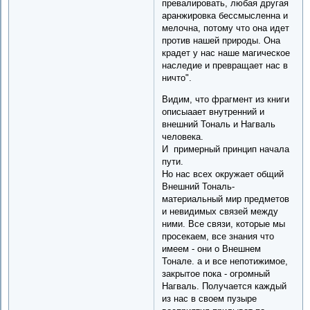
превалировать, любая другая
аранжировка бессмысленна и
мелочна, потому что она идет
против нашей природы. Она
крадет у нас наше магическое
наследие и превращает нас в
ничто".
Видим, что фрагмент из книги
описыаает внутренний и
внешний Тональ и Нагваль
человека.
И примерный принцип начала
пути.
Но нас всех окружает общий
Внешний Тональ-
материальный мир предметов
и невидимых связей между
ними. Все связи, которые мы
просекаем, все знания что
имеем - они о Внешнем
Тонале. а и все непотижимое,
закрытое пока - огромный
Нагваль. Получается каждый
из нас в своем пузыре