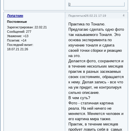
0
Лопаткин
4
Поделиться
26.02.21 17:19
Постоянные
Практика по Тоналю.
Зарегистрирован
: 22.02.21
Предлагаю сделать одно фото
Сообщений:
277
так называемого Тоналя. Это
Уважение:
+13
основа эксперимента по
Позитив:
+14
Последний визит:
изучение тоналя и сдвига
18.07.21 21:26
своей точки сборки и реакцию
на это.
Делается фото, сохраняется и
в течение нескольких месяцев
практик в разных засекаемых
своих состояниях, обращается
к нему. Делая запись - все что
на ум придет, не контролируя
сильно описание.
В чем суть?
Фото - статичная картина
реала. На ней ничего не
меняется. Меняется человек и
его картина мира также.
Практик, в течение месяцев
пробует ловить себя в самых