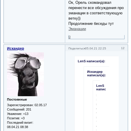
Ок, Орель скомандовал
перенести все обсуждения про
эманации в соответствующую
ветку))
Продолжение беседы тут
Эманации
0
Искандер
12
Поделиться
05.04.21 22:25
LenS написал(а):
Искандер
написал(а):
LenS
написал(а):
Пы.сы.
Постоянные
Никого
не
Зарегистрирован
: 02.05.17
смущает,
Сообщений:
201
что
Уважение:
+13
в
Позитив:
+3
теме
Последний визит:
о
08.04.21 08:38
тонале