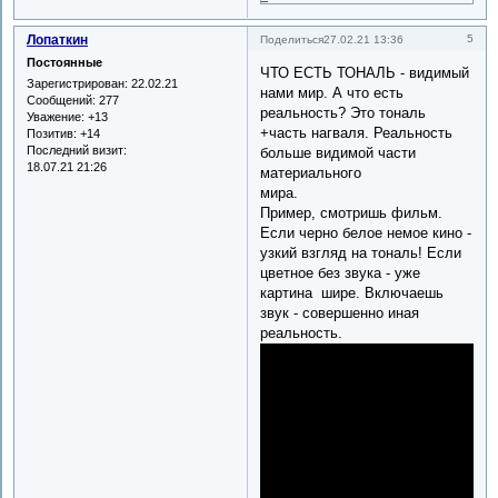
Лопаткин
5
Поделиться
27.02.21 13:36
Постоянные
ЧТО ЕСТЬ ТОНАЛЬ - видимый
Зарегистрирован
: 22.02.21
нами мир. А что есть
Сообщений:
277
реальность? Это тональ
Уважение:
+13
+часть нагваля. Реальность
Позитив:
+14
Последний визит:
больше видимой части
18.07.21 21:26
материального
мира.
Пример, смотришь фильм.
Если черно белое немое кино -
узкий взгляд на тональ! Если
цветное без звука - уже
картина шире. Включаешь
звук - совершенно иная
реальность.