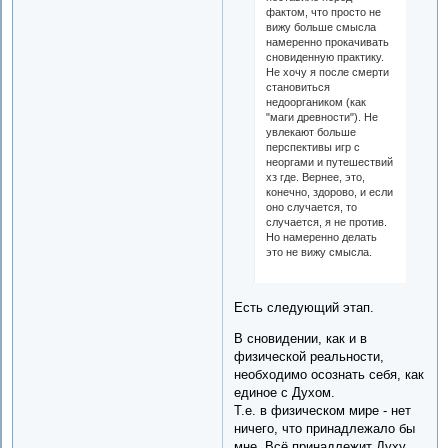
фактом, что просто не
вижу больше смысла
намеренно прокачивать
сновиденную практику.
Не хочу я после смерти
становиться
недооргаником (как
"маги древности"). Не
увлекают больше
перспективы игр с
неоргами и путешествий
хз где. Вернее, это,
конечно, здорово, и если
оно случается, то
случается, я не против.
Но намеренно делать
это не вижу смысла.
Есть следующий этап.
В сновидении, как и в
физической реальности,
необходимо осознать себя, как
единое с Духом.
Т.е. в физическом мире - нет
ничего, что принадлежало бы
мне. Всё принадлежит Духу.