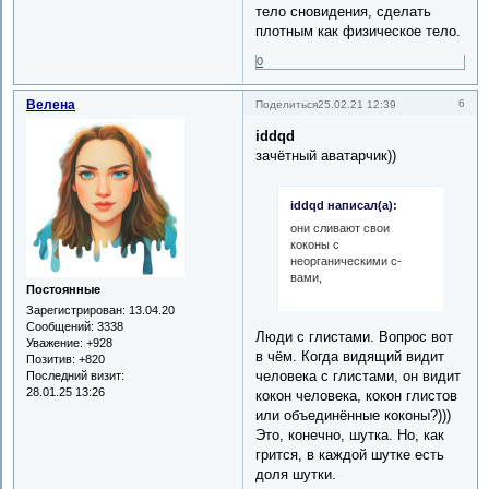
тело сновидения, сделать
плотным как физическое тело.
0
Велена
6
Поделиться
25.02.21 12:39
iddqd
зачётный аватарчик))
iddqd написал(а):
они сливают свои
коконы с
неорганическими с-
вами,
Постоянные
Зарегистрирован
: 13.04.20
Сообщений:
3338
Люди с глистами. Вопрос вот
Уважение:
+928
в чём. Когда видящий видит
Позитив:
+820
человека с глистами, он видит
Последний визит:
28.01.25 13:26
кокон человека, кокон глистов
или объединённые коконы?)))
Это, конечно, шутка. Но, как
грится, в каждой шутке есть
доля шутки.