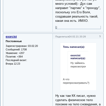
много условий) - Дух сам
направит "партию" к "проходу",
поскольку это Его Воля,
создавшая реальность такой,
какая она есть. ИМХО.
0
exorcist
5
Поделиться
24.02.21 20:26
Постоянные
Зарегистрирован
: 03.02.20
Тень написал(а):
Сообщений:
1708
Уважение:
+207
exorcist
Позитив:
+364
написал(а):
Последний визит:
Ну займись
Вчера 12:23
пересмотром.
А что
перепросматривать?)
Ну как там КК писал, нужно
сделать физическое тело
похожее на тело сновидения, а