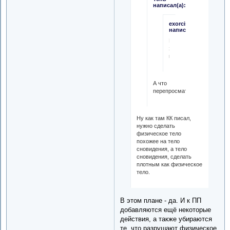
написал(а):
exorcist
написал(а):
Ну
займись
пересмотром.
А что
перепросматривать?)
Ну как там КК писал,
нужно сделать
физическое тело
похожее на тело
сновидения, а тело
сновидения, сделать
плотным как физическое
тело.
В этом плане - да. И к ПП
добавляются ещё некоторые
действия, а также убираются
те, что разрушают физическое