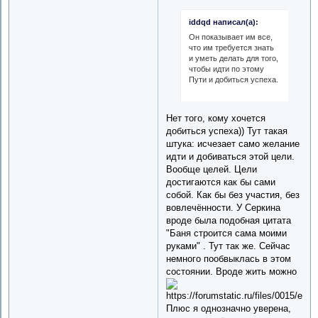
iddqd написал(а):
Он показывает им все,
что им требуется знать
и уметь делать для того,
чтобы идти по этому
Пути и добиться успеха.
Нет того, кому хочется
добиться успеха)) Тут такая
штука: исчезает само желание
идти и добиваться этой цели.
Вообще целей. Цели
достигаются как бы сами
собой. Как бы без участия, без
вовлечённости. У Серкина
вроде была подобная цитата
"Баня строится сама моими
руками" . Тут так же. Сейчас
немного пообвыклась в этом
состоянии. Вроде жить можно
Плюс я однозначно уверена,