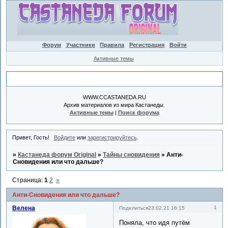
Форум
Участники
Правила
Регистрация
Войти
Активные темы
Объявление
WWW.CCASTANEDA.RU
Архив материалов из мира Кастанеды.
Активные темы
|
Поиск форума
Привет, Гость!
Войдите
или
зарегистрируйтесь
.
»
Кастанеда форум Original
»
Тайны сновидения
»
Анти-
Сновидения или что дальше?
Страница:
1
2
»
Анти-Сновидения или что дальше?
Велена
1
Поделиться
23.02.21 16:15
Поняла, что идя путём