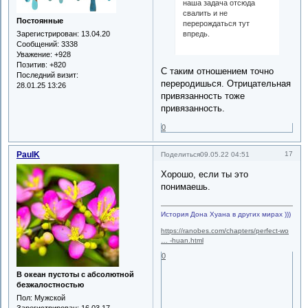
наша задача отсюда
свалить и не
Постоянные
перерождаться тут
впредь.
Зарегистрирован
: 13.04.20
Сообщений:
3338
Уважение:
+928
Позитив:
+820
С таким отношением точно
Последний визит:
переродишься. Отрицательная
28.01.25 13:26
привязанность тоже
привязанность.
0
PaulK
17
Поделиться
09.05.22 04:51
Хорошо, если ты это
понимаешь.
История Дона Хуана в других мирах )))
https://ranobes.com/chapters/perfect-wo
… -huan.html
0
В океан пустоты с абсолютной
безжалостностью
Пол:
Мужской