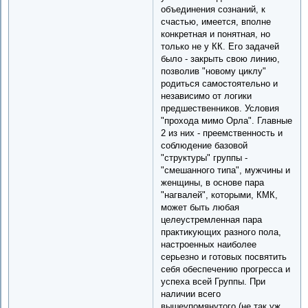
объединения сознаний, к
счастью, имеется, вполне
конкретная и понятная, но
только не у КК. Его задачей
было - закрыть свою линию,
позволив "новому циклу"
родиться самостоятельно и
независимо от логики
предшественников. Условия
"прохода мимо Орла". Главные
2 из них - преемственность и
соблюдение базовой
"структуры" группы -
"смешанного типа", мужчины и
женщины, в основе пара
"нагвалей", которыми, КМК,
может быть любая
целеустремленная пара
практикующих разного пола,
настроенных наиболее
серьезно и готовых посвятить
себя обеспечению прогресса и
успеха всей Группы. При
наличии всего
вышеупомянутого (не так уж