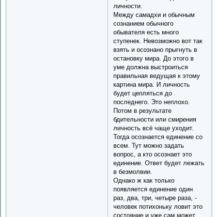
личности.
Между самадхи и обычным
сознанием обычного
обывателя есть много
ступенек. Невозможно вот так
взять и осознано прыгнуть в
остановку мира. До этого в
уме должна выстроиться
правильная ведущая к этому
картина мира. И личность
будет цепляться до
последнего. Это неплохо.
Потом в результате
бдительности или смирения
личность всё чаще уходит.
Тогда осознается единение со
всем. Тут можно задать
вопрос, а кто осознает это
единение. Ответ будет лежать
в безмолвии.
Однако ж как только
появляется единение один
раз, два, три, четыре раза, -
человек потихоньку ловит это
состояние и уже сам может