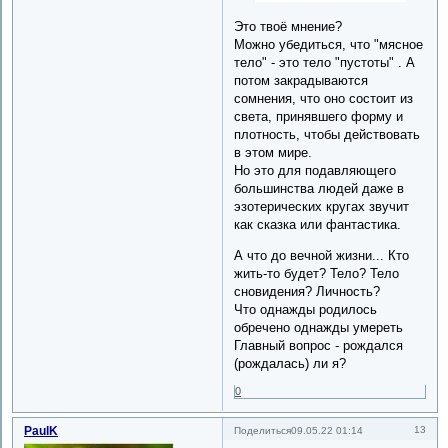
Это твоё мнение?
Можно убедиться, что "мясное
тело" - это тело "пустоты" . А
потом закрадываются
сомнения, что оно состоит из
света, принявшего форму и
плотность, чтобы действовать
в этом мире.
Но это для подавляющего
большинства людей даже в
эзотерических кругах звучит
как сказка или фантастика.
А что до вечной жизни... Кто
жить-то будет? Тело? Тело
сновидения? Личность?
Что однажды родилось
обречено однажды умереть
Главный вопрос - рождался
(рождалась) ли я?
0
PaulK
13
Поделиться
09.05.22 01:14