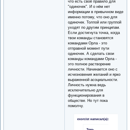
что есть своё правило для
"одиночек". И о нём нет
информации в привычном виде
именно потому, что оно для
одиночек. Толпой или группой
уходят по другим принципам.
Если достигнута точка, когда
твои команды становятся
командами Орла - это
отправной момент пути
одиночек. А сделать свои
команды командами Орла -
это полное растворение
личности. Начинается оно с
исчезновения желаний и ярко
выраженной асоциальности.
Личность нужна ведь
исключительно для
функционирования в
обществе. Но тут пока
помолчу.
exorcist написал(а):
Тень