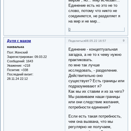
миром*, но... Мир исчезает...
Единение есть но это не то
слово, потому что никто не
соединяется, не разделяет я
на мир и не мир...
0
Дуля с маком
9
Поделиться
08.05.22 16:57
нахвалька
Единение - концептуальная
Пол:
Женский
загадка, а не то к чему нужно
Зарегистрирован
: 09.03.22
практиковать.
Сообщений:
1643
по мне так лучше
Уважение:
+218
Позитив:
+338
исследовать, - разделение.
Последний визит:
Действительно оно
28.11.24 22:12
существует? Есть границы или
подразумевают я?
Как мы их ставим и из за чего?
Мы развиваем наши границы
или они следствие желания,
потребности единения?
Если есть такая потребность,
чем она вызвана, что мы
регулярно не получаем,