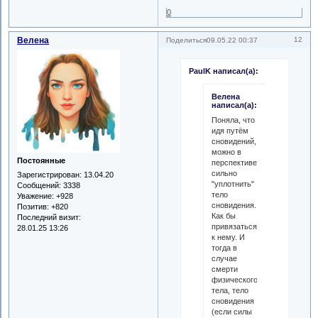
0
Велена
12
Поделиться
09.05.22 00:37
PaulK написал(а):
Велена
написал(а):
Поняла, что
идя путём
сновидений,
можно в
Постоянные
перспективе
сильно
Зарегистрирован
: 13.04.20
"уплотнить"
Сообщений:
3338
тело
Уважение:
+928
сновидения.
Позитив:
+820
Как бы
Последний визит:
привязаться
28.01.25 13:26
к нему. И
тогда в
случае
смерти
физического
тела, тело
сновидения
(если силы