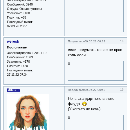
Зарегистрирован
: 16.03.17
Сообщений:
3240
Откуда:
Океан пустоты
Уважение:
+100
Позитив:
+55
Последний визит:
02.03.26 20:51
weresk
18
Поделиться
09.05.22 06:32
Постоянные
если подумать то все не прав
Зарегистрирован
: 20.01.19
коль если
Сообщений:
1363
Уважение:
+170
0
Позитив:
+420
Последний визит:
27.11.22 07:34
Велена
19
Поделиться
09.05.22 06:52
Ночь стандартного вялого
флуда
(У кого-то не ночь)
0