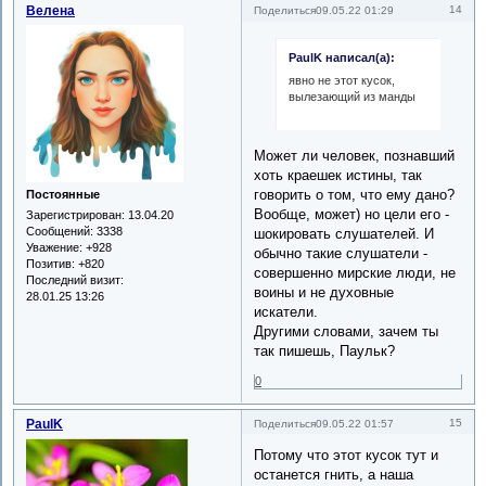
Велена
14
Поделиться
09.05.22 01:29
PaulK написал(а):
явно не этот кусок,
вылезающий из манды
Может ли человек, познавший
хоть краешек истины, так
говорить о том, что ему дано?
Постоянные
Вообще, может) но цели его -
Зарегистрирован
: 13.04.20
Сообщений:
3338
шокировать слушателей. И
Уважение:
+928
обычно такие слушатели -
Позитив:
+820
совершенно мирские люди, не
Последний визит:
воины и не духовные
28.01.25 13:26
искатели.
Другими словами, зачем ты
так пишешь, Паульк?
0
PaulK
15
Поделиться
09.05.22 01:57
Потому что этот кусок тут и
останется гнить, а наша