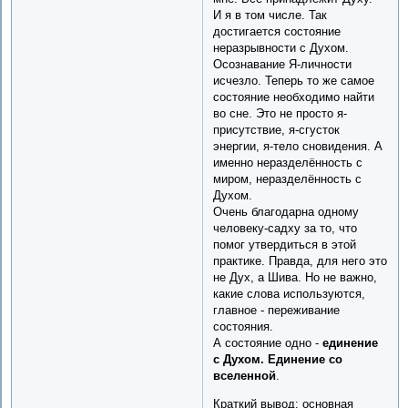
И я в том числе. Так
достигается состояние
неразрывности с Духом.
Осознавание Я-личности
исчезло. Теперь то же самое
состояние необходимо найти
во сне. Это не просто я-
присутствие, я-сгусток
энергии, я-тело сновидения. А
именно неразделённость с
миром, неразделённость с
Духом.
Очень благодарна одному
человеку-садху за то, что
помог утвердиться в этой
практике. Правда, для него это
не Дух, а Шива. Но не важно,
какие слова используются,
главное - переживание
состояния.
А состояние одно -
единение
с Духом. Единение со
вселенной
.
Краткий вывод: основная