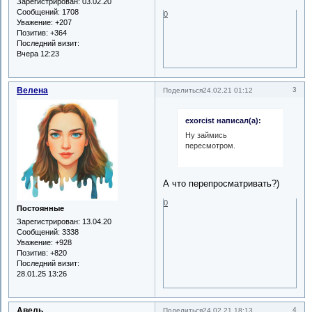
Зарегистрирован
: 03.02.20
Сообщений:
1708
0
Уважение:
+207
Позитив:
+364
Последний визит:
Вчера 12:23
Велена
3
Поделиться
24.02.21 01:12
exorcist написал(а):
Ну займись
пересмотром.
А что перепросматривать?)
0
Постоянные
Зарегистрирован
: 13.04.20
Сообщений:
3338
Уважение:
+928
Позитив:
+820
Последний визит:
28.01.25 13:26
Авель
4
Поделиться
24.02.21 18:13