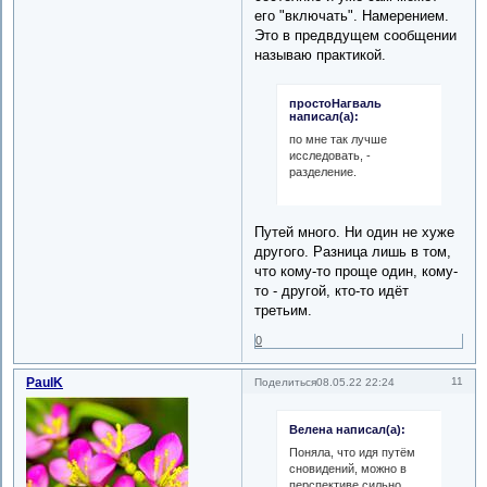
его "включать". Намерением.
Это в предвдущем сообщении
называю практикой.
простоНагваль
написал(а):
по мне так лучше
исследовать, -
разделение.
Путей много. Ни один не хуже
другого. Разница лишь в том,
что кому-то проще один, кому-
то - другой, кто-то идёт
третьим.
0
PaulK
11
Поделиться
08.05.22 22:24
Велена написал(а):
Поняла, что идя путём
сновидений, можно в
перспективе сильно