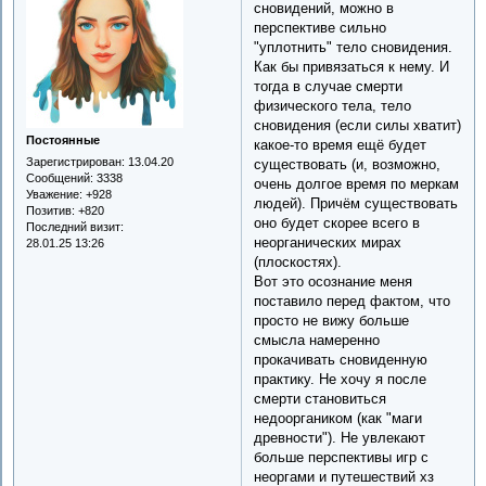
сновидений, можно в
перспективе сильно
"уплотнить" тело сновидения.
Как бы привязаться к нему. И
тогда в случае смерти
физического тела, тело
сновидения (если силы хватит)
Постоянные
какое-то время ещё будет
Зарегистрирован
: 13.04.20
существовать (и, возможно,
Сообщений:
3338
очень долгое время по меркам
Уважение:
+928
людей). Причём существовать
Позитив:
+820
оно будет скорее всего в
Последний визит:
неорганических мирах
28.01.25 13:26
(плоскостях).
Вот это осознание меня
поставило перед фактом, что
просто не вижу больше
смысла намеренно
прокачивать сновиденную
практику. Не хочу я после
смерти становиться
недооргаником (как "маги
древности"). Не увлекают
больше перспективы игр с
неоргами и путешествий хз