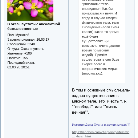
"уплотнить" тело
сновидения. Как бы
привязаться к нему. И
тогда в случае смерти
физического тела, тело
В океан пустоты с абсолютной
сновидения (если силы
безжалостностью
хватит) какое-то время
Пол:
Мужской
ещё будет
Зарегистрирован
: 16.03.17
существовать (и,
Сообщений:
3240
возможно, очень долгое
Откуда:
Океан пустоты
время по меркам
Уважение:
+100
людей). Причём
Позитив:
+55
существовать оно будет
Последний визит:
скорее всего в
02.03.26 20:51
неорганических мирах
(плоскостях).
В том и основные смысл-цель-
задача существования в
мясном теле, это и есть т. н.
""свобода"" или ""жизнь
вечная"".
История Дона Хуана в других мирах )))
https://ranobes.com/chapters/perfect-wo
… -huan.html