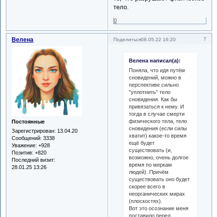
тело.
0
Велена
7
Поделиться
08.05.22 16:20
Велена написал(а):
Поняла, что идя путём
сновидений, можно в
перспективе сильно
"уплотнить" тело
сновидения. Как бы
привязаться к нему. И
тогда в случае смерти
физического тела, тело
Постоянные
сновидения (если силы
Зарегистрирован
: 13.04.20
хватит) какое-то время
Сообщений:
3338
ещё будет
Уважение:
+928
существовать (и,
Позитив:
+820
возможно, очень долгое
Последний визит:
время по меркам
28.01.25 13:26
людей). Причём
существовать оно будет
скорее всего в
неорганических мирах
(плоскостях).
Вот это осознание меня
поставило перед