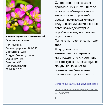
Существовать осознавая
прожитые жизни, меняя тела
по мере необходимости и в
зависимости от условий
среды, преумножая личную
силу и накапливая бесценный
опыт, взаимодействуя с
подобным и воздействуя на
подвластное.
В океан пустоты с абсолютной
безжалостностью
Ты - это не твое тело, но тело
твоё.
Пол:
Мужской
Зарегистрирован
: 16.03.17
Откуда взялось я -
Сообщений:
3240
неизвестность стёртая в
Откуда:
Океан пустоты
миллиардолетиях и это явно
Уважение:
+100
не этот кусок, вылезающий из
Позитив:
+55
манды, но явно нечто
Последний визит:
02.03.26 20:51
осознающее безо всяких
физических органов чувств...
История Дона Хуана в других мирах )))
https://ranobes.com/chapters/perfect-wo
… -huan.html
0