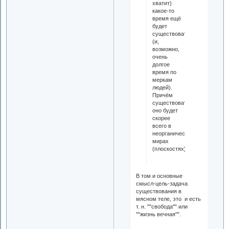
хватит)
какое-то
время ещё
будет
существовать
(и,
возможно,
очень
долгое
время по
меркам
людей).
Причём
существовать
оно будет
скорее
всего в
неорганических
мирах
(плоскостях).
В том и основные
смысл-цель-задача
существования в
мясном теле, это и есть
т. н. ""свобода"" или
""жизнь вечная"".