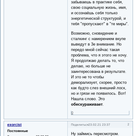
забываешь в практике себя,
свою социальную жизнь, имя,
и осознаёшь себя только
энергетической структурой, и
тебя "пропускают" в "те миры".
Возможно, сновидение и
сталкинг с намерением вкупе
выведут в 3е внимание. Но
передо мной сейчас такая
проблема, что я этого не хочу.
Я продолжаю делать то, что
делаю, но больше не
заинтересована в результате.
И это не то чтобы
деморализует, скорее, просто
как будто слез внешний лоск,
но и грязи не появилось. Вот!
Нашла слово. Это
обескураживает
.
0
exorcist
2
Поделиться
23.02.21 23:37
Постоянные
Ну займись пересмотром.