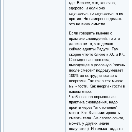
где. Вернее, это, конечно,
здорово, и если оно
случается, то случается, я не
против. Но намеренно делать
это не вижу смысла.
Если говорить именно о
практике сновидений, то это
далеко не то, что делают
сейчас адепты Радуги. Там
скорее что-то ближе к ХС и КК.
Сновиденная практика,
выводящая в условную "жизнь
после смерти" подразумевает
100%-ое сотрудничество с
неоргами. Так как в тех мирах
мы - гости. Как неорги - гости в
нашем мире.
Чтобы пошла нормальная
практика сновидения, надо
пройти через "отключение"
мозга. Как бы сымитировать
смерть тела. (из своего опыта,
может, у других иначе
получится). И только тогда ты