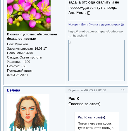
задача отсюда свалить и не
перерождаться тут впредь.
Азъ Есмь )))
История Дона Хуана в других мирах )))
https://ranobes.com/chapters/perfect-wo
В океан пустоты с абсолютной
… -huan.html
безжалостностью
0
Пол:
Мужской
Зарегистрирован
: 16.03.17
Сообщений:
3240
Откуда:
Океан пустоты
Уважение:
+100
Позитив:
+55
Последний визит:
02.03.26 20:51
Велена
16
Поделиться
09.05.22 02:08
PaulK
Спасибо за ответ)
PaulK написал(а):
Потому что этот кусок
тут и останется гнить, а