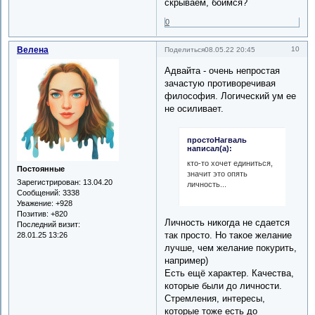
скрываем, боимся?
0
Велена
10
Поделиться
08.05.22 20:45
Адвайта - очень непростая
зачастую противоречивая
философия. Логический ум ее
не осиливает.
простоНагваль
написал(а):
кто-то хочет единиться,
Постоянные
значит это опять
Зарегистрирован
: 13.04.20
личность...
Сообщений:
3338
Уважение:
+928
Позитив:
+820
Личность никогда не сдается
Последний визит:
так просто. Но такое желание
28.01.25 13:26
лучше, чем желание покурить,
например)
Есть ещё характер. Качества,
которые были до личности.
Стремления, интересы,
которые тоже есть до