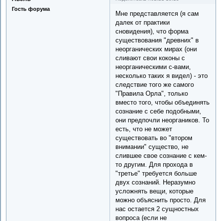
Гость форума
Мне представляется (я сам
далек от практики
сновидения), что форма
существования "древних" в
неорганических мирах (они
сливают свои коконы с
неорганическими с-вами,
несколько таких я видел) - это
следствие того же самого
"Правила Орла", только
вместо того, чтобы объединять
сознание с себе подобными,
они предпочли неоргаников. То
есть, что не может
существовать во "втором
внимании" существо, не
слившее свое сознание с кем-
то другим. Для прохода в
"третье" требуется больше
двух сознаний. Неразумно
усложнять вещи, которые
можно объяснить просто. Для
нас остается 2 сущностных
вопроса (если не