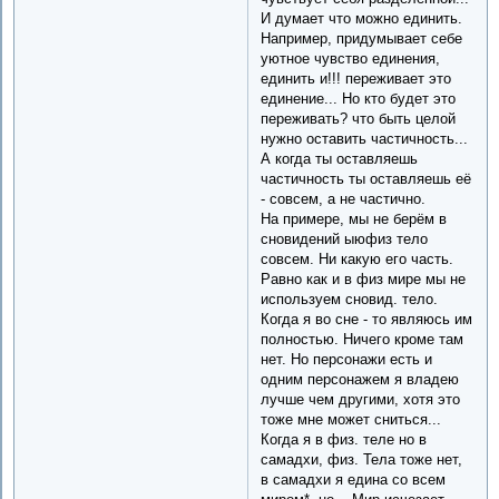
И думает что можно единить.
Например, придумывает себе
уютное чувство единения,
единить и!!! переживает это
единение... Но кто будет это
переживать? что быть целой
нужно оставить частичность...
А когда ты оставляешь
частичность ты оставляешь её
- совсем, а не частично.
На примере, мы не берём в
сновидений ыюфиз тело
совсем. Ни какую его часть.
Равно как и в физ мире мы не
используем сновид. тело.
Когда я во сне - то являюсь им
полностью. Ничего кроме там
нет. Но персонажи есть и
одним персонажем я владею
лучше чем другими, хотя это
тоже мне может сниться...
Когда я в физ. теле но в
самадхи, физ. Тела тоже нет,
в самадхи я едина со всем