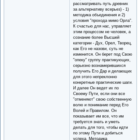
рассматривать путь древних
за альтернативу всерьез) - 1)
методика объединения и 2)
условия "прохода мимо Орла".
К счастью для нас, управляет
этим процессом не человек, а
сознание более Высшей
категории - Дух, Орел, Творец,
как Его не назови, суть не
изменится. Он берет под Cвою
"опеку" группу практикующих,
серьезно вознамерившихся
получить Его Дар и делающих
для этого непреклонно
конкретные практические шаги.
И далее Он ведет их по
Своему Пути, если они все
"отменяют" свою собственную
волю и понимание перед Его
Волей и Правилом. Он
показывает им все, что им
требуется знать и уметь
делать для того, чтобы идти
по этому Пути и добиться
успеха. Методика