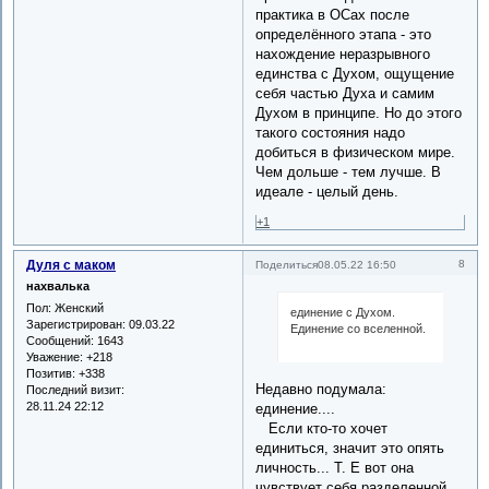
практика в ОСах после
определённого этапа - это
нахождение неразрывного
единства с Духом, ощущение
себя частью Духа и самим
Духом в принципе. Но до этого
такого состояния надо
добиться в физическом мире.
Чем дольше - тем лучше. В
идеале - целый день.
+1
Дуля с маком
8
Поделиться
08.05.22 16:50
нахвалька
Пол:
Женский
единение с Духом.
Зарегистрирован
: 09.03.22
Единение со вселенной.
Сообщений:
1643
Уважение:
+218
Позитив:
+338
Недавно подумала:
Последний визит:
28.11.24 22:12
единение....
Если кто-то хочет
единиться, значит это опять
личность... Т. Е вот она
чувствует себя разделенной...