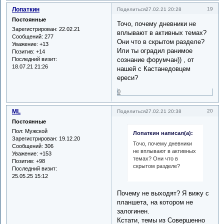
Лопаткин
19
Поделиться
27.02.21 20:28
Постоянные
Точо, почему дневники не
Зарегистрирован
: 22.02.21
вплывают в активных темах?
Сообщений:
277
Они что в скрытом разделе?
Уважение:
+13
Или ты оградил ранимое
Позитив:
+14
Последний визит:
сознание форумчан)) , от
18.07.21 21:26
нашей с Кастанедовцем
ереси?
0
ML
20
Поделиться
27.02.21 20:38
Постоянные
Пол:
Мужской
Лопаткин написал(а):
Зарегистрирован
: 19.12.20
Точо, почему дневники
Сообщений:
306
не вплывают в активных
Уважение:
+153
темах? Они что в
Позитив:
+98
скрытом разделе?
Последний визит:
25.05.25 15:12
Почему не выходят? Я вижу с
планшета, на котором не
залогинен.
Кстати, темы из Совершенно