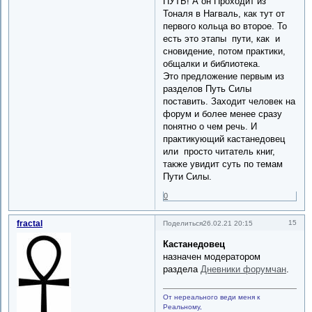
ПУТЬ! А он Проходит из
Тоналя в Нагваль, как тут от
первого кольца во второе. То
есть это этапы пути, как и
сновидение, потом практики,
общалки и библиотека.
Это предложение первым из
разделов Путь Силы
поставить. Заходит человек на
форум и более менее сразу
понятно о чем речь. И
практикующий кастанедовец
или просто читатель книг,
также увидит суть по темам
Пути Силы.
0
fractal
15
Поделиться
26.02.21 20:15
Кастанедовец
назначен модератором
раздела
Дневники форумчан
.
От нереального веди меня к
Реальному,