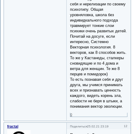
себя и нерелизации по своему
психотипу. Общая
уровняловка, школа без
индивидкального подхода
травмирует тонкие слои
психики очень развитых детей.
Почитай на досуге, если
интересно, Системно
Векторная психология. 8
векторов, как 8 способов жить.
То же у Кастанеды, сталкеры
сновидящие и по 4 дома и
ветра для женщин. Те же 8
перцев и помидорок)
То есть познавая себя и друг
друга, мы учимся принимать
всех и признавать ценность
каждого, видеть корень зла,
слабости не беря в штыки, а
понимания вектор эволюции.
0
fractal
12
Поделиться
25.02.21 23:19