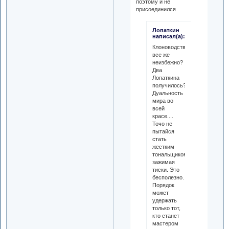
поэтому и не
присоединился
Лопаткин
написал(а):
Клоноводство
все же
неизбежно?
Два
Лопаткина
получилось?
Дуальность
мира во
всей
красе....
Точо не
пытайся
стать
жестким
тональщиком,
зажимая
тиски. Это
бесполезно.
Порядок
может
удержать
только тот,
кто станет
мастером