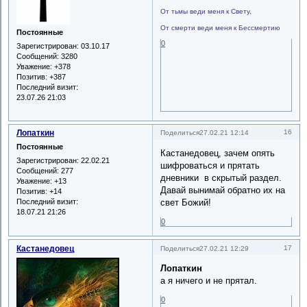
От тьмы веди меня к Свету,
От смерти веди меня к Бессмертию
Постоянные
0
Зарегистрирован
: 03.10.17
Сообщений:
3280
Уважение:
+378
Позитив:
+387
Последний визит:
23.07.26 21:03
Лопаткин
16
Поделиться
27.02.21 12:14
Постоянные
Кастанедовец, зачем опять
Зарегистрирован
: 22.02.21
шифроваться и прятать
Сообщений:
277
дневники в скрытый раздел.
Уважение:
+13
Давай вынимай обратно их на
Позитив:
+14
Последний визит:
свет Божий!
18.07.21 21:26
0
Кастанедовец
17
Поделиться
27.02.21 12:29
Лопаткин
а я ничего и не прятал.
0