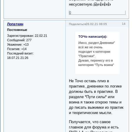
несусветную.🤗✊👍👍👍
0
Лопаткин
14
Поделиться
26.02.21 08:05
Постоянные
Зарегистрирован
: 22.02.21
ТОЧо написал(а):
Сообщений:
277
Имхо, раздел Дневники"
Уважение:
+13
всё же не очень
Позитив:
+14
подходит к категории
Последний визит:
"Практики".
18.07.21 21:26
Думаю, перенесу его в
категорию "Путь воина"
Не Точо оставь плиз в
практике, дневники по логике
должны быть в практике. В
разделе *Пути силы* или
воина я также открою темы и
др писать выжимки из практик
и теоритические мысли.
Получается, что самое
главное для форума и есть