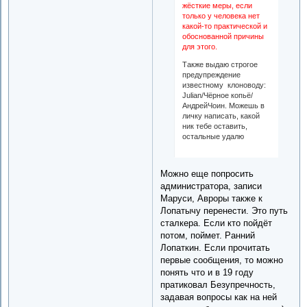
жёсткие меры, если
только у человека нет
какой-то практической и
обоснованной причины
для этого.
Также выдаю строгое
предупреждение
известному клоноводу:
Julian/Чёрное копьё/
АндрейЧоин. Можешь в
личку написать, какой
ник тебе оставить,
остальные удалю
Можно еще попросить
администратора, записи
Маруси, Авроры также к
Лопатычу перенести. Это путь
сталкера. Если кто пойдёт
потом, поймет. Ранний
Лопаткин. Если прочитать
первые сообщения, то можно
понять что и в 19 году
пратиковал Безупречность,
задавая вопросы как на ней