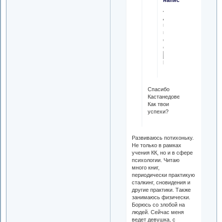
Лопаткин
добро
пожаловать
на
форум,
странник
Спасибо
Кастанедовец.
Как твои
успехи?
Развиваюсь потихоньку.
Не только в рамках
учения КК, но и в сфере
психологии. Читаю
много книг,
периодически практикую
сталкинг, сновидения и
другие практики. Также
занимаюсь физически.
Борюсь со злобой на
людей. Сейчас меня
ведет девушка, с