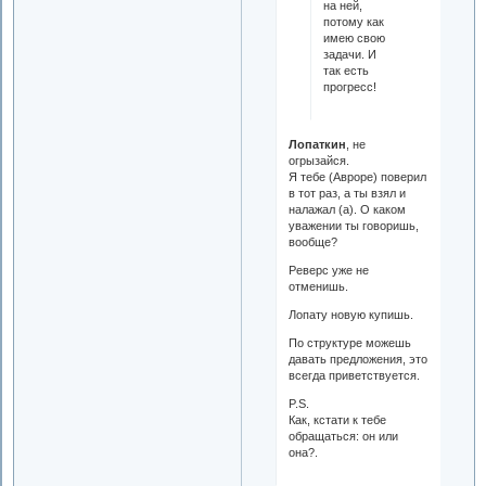
на ней,
потому как
имею свою
задачи. И
так есть
прогресс!
Лопаткин
, не
огрызайся.
Я тебе (Авроре) поверил
в тот раз, а ты взял и
налажал (а). О каком
уважении ты говоришь,
вообще?
Реверс уже не
отменишь.
Лопату новую купишь.
По структуре можешь
давать предложения, это
всегда приветствуется.
P.S.
Как, кстати к тебе
обращаться: он или
она?.