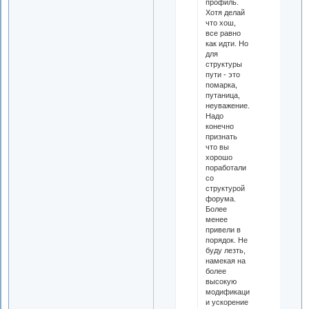
профиль.
Хотя делай
что хош,
все равно
как идти. Но
для
структуры
пути - это
помарка,
путаница,
неуважение.
Надо
конечно
признать
что вы
хорошо
поработали
со
структурой
форума.
Более
менее
привели в
порядок. Не
буду лезть,
намекая на
более
высокую
модификацию
и ускорение