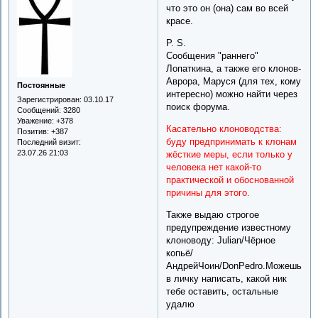
что это он (она) сам во всей
красе.
P. S.
Сообщения "раннего"
Лопаткина, а также его клонов-
Аврора, Маруся (для тех, кому
Постоянные
интересно) можно найти через
Зарегистрирован
: 03.10.17
поиск форума.
Сообщений:
3280
Уважение:
+378
Касательно клоноводства:
Позитив:
+387
буду предпринимать к клонам
Последний визит:
23.07.26 21:03
жёсткие меры, если только у
человека нет какой-то
практической и обоснованной
причины для этого.
Также выдаю строгое
предупреждение известному
клоноводу: Julian/Чёрное
копьё/
АндрейЧоин/DonPedro.Можешь
в личку написать, какой ник
тебе оставить, остальные
удалю