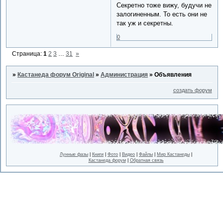
Секретно тоже вижу, будучи не
залогиненным. То есть они не
так уж и секретны.
0
Страница:
1
2
3
…
31
»
»
Кастанеда форум Original
»
Администрация
»
Объявления
создать форум
Лунные фазы
|
Книги
|
Фото
|
Видео
|
Файлы
|
Мир Кастанеды
|
Кастанеда форум
|
Обратная связь