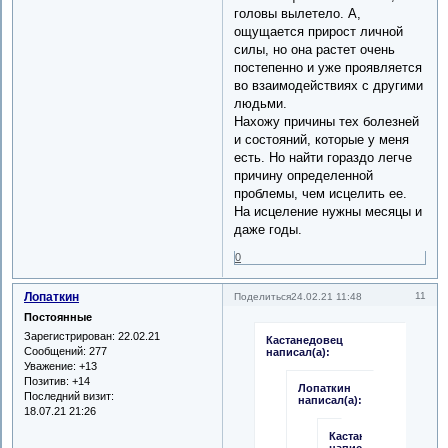
головы вылетело. А,
ощущается прирост личной
силы, но она растет очень
постепенно и уже проявляется
во взаимодействиях с другими
людьми.
Нахожу причины тех болезней
и состояний, которые у меня
есть. Но найти гораздо легче
причину определенной
проблемы, чем исцелить ее.
На исцеление нужны месяцы и
даже годы.
0
Лопаткин
11
Поделиться
24.02.21 11:48
Постоянные
Зарегистрирован
: 22.02.21
Кастанедовец
Сообщений:
277
написал(а):
Уважение:
+13
Позитив:
+14
Лопаткин
Последний визит:
написал(а):
18.07.21 21:26
Кастанедовец
написал(а):