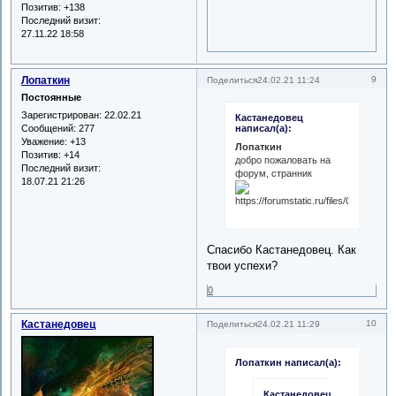
Позитив:
+138
Последний визит:
27.11.22 18:58
Лопаткин
9
Поделиться
24.02.21 11:24
Постоянные
Зарегистрирован
: 22.02.21
Кастанедовец
Сообщений:
277
написал(а):
Уважение:
+13
Лопаткин
Позитив:
+14
добро пожаловать на
Последний визит:
форум, странник
18.07.21 21:26
Спасибо Кастанедовец. Как
твои успехи?
0
Кастанедовец
10
Поделиться
24.02.21 11:29
Лопаткин написал(а):
Кастанедовец