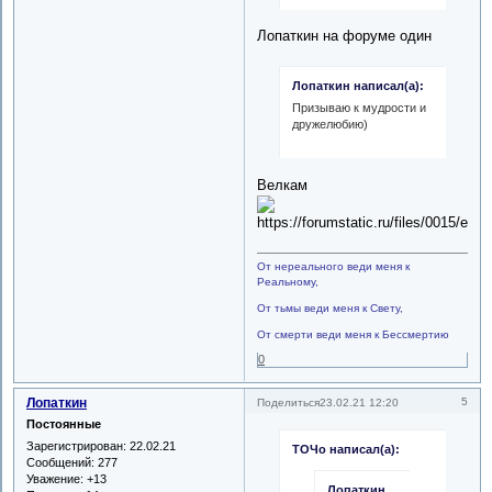
Лопаткин на форуме один
Лопаткин написал(а):
Призываю к мудрости и
дружелюбию)
Велкам
От нереального веди меня к
Реальному,
От тьмы веди меня к Свету,
От смерти веди меня к Бессмертию
0
Лопаткин
5
Поделиться
23.02.21 12:20
Постоянные
Зарегистрирован
: 22.02.21
ТОЧо написал(а):
Сообщений:
277
Уважение:
+13
Лопаткин