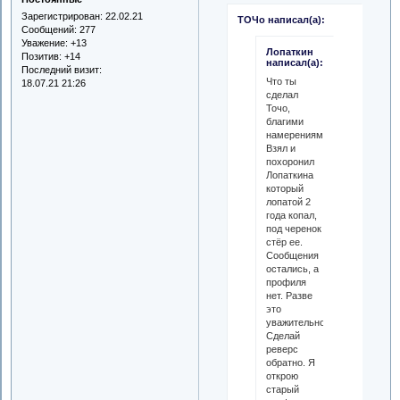
Зарегистрирован
: 22.02.21
ТОЧо написал(а):
Сообщений:
277
Уважение:
+13
Лопаткин
Позитив:
+14
написал(а):
Последний визит:
Что ты
18.07.21 21:26
сделал
Точо,
благими
намерениями?
Взял и
похоронил
Лопаткина
который
лопатой 2
года копал,
под черенок
стёр ее.
Сообщения
остались, а
профиля
нет. Разве
это
уважительно?
Сделай
реверс
обратно. Я
открою
старый