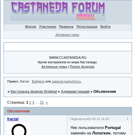
Форум
Участники
Правила
Регистрация
Войти
Активные темы
Объявление
WWW.CCASTANEDA.RU
Архив материалов из мира Кастанеды.
Активные темы
|
Поиск форума
Привет, Гость!
Войдите
или
зарегистрируйтесь
.
»
Кастанеда форум Original
»
Администрация
»
Объявления
Страница:
1
2
3
…
31
»
Объявления
fractal
1
Поделиться
23.02.21 11:22
Ник пользователя
Portugal
заменён на
Лопаткин
, потому