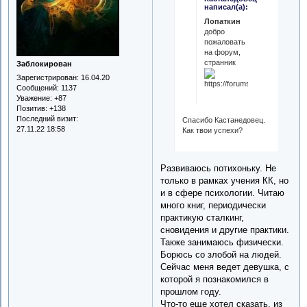
написал(а):
Лопаткин
добро
пожаловать
на форум,
странник
Заблокирован
Зарегистрирован
: 16.04.20
Сообщений:
1137
Уважение:
+87
Позитив:
+138
Последний визит:
Спасибо Кастанедовец.
27.11.22 18:58
Как твои успехи?
Развиваюсь потихоньку. Не
только в рамках учения КК, но
и в сфере психологии. Читаю
много книг, периодически
практикую сталкинг,
сновидения и другие практики.
Также занимаюсь физически.
Борюсь со злобой на людей.
Сейчас меня ведет девушка, с
которой я познакомился в
прошлом году.
Что-то еще хотел сказать, из