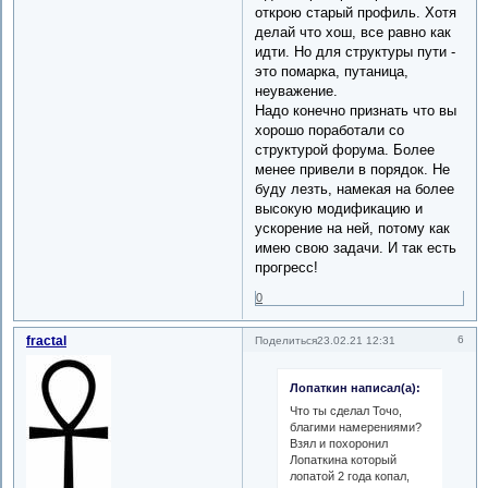
открою старый профиль. Хотя
делай что хош, все равно как
идти. Но для структуры пути -
это помарка, путаница,
неуважение.
Надо конечно признать что вы
хорошо поработали со
структурой форума. Более
менее привели в порядок. Не
буду лезть, намекая на более
высокую модификацию и
ускорение на ней, потому как
имею свою задачи. И так есть
прогресс!
0
fractal
6
Поделиться
23.02.21 12:31
Лопаткин написал(а):
Что ты сделал Точо,
благими намерениями?
Взял и похоронил
Лопаткина который
лопатой 2 года копал,