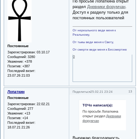
По просьбе Лопаткина открыт
раздел
Дневники форумчан
.
Доступ к разделу только для
постоянных пользователей
От нереального веди меня к
Реальному,
От тьмы веди меня к Свету,
Постоянные
От смерти веди меня к Бессмертию
Зарегистрирован
: 03.10.17
0
Сообщений:
3280
Уважение:
+378
Позитив:
+387
Последний визит:
23.07.26 21:03
Лопаткин
13
Поделиться
25.02.21 23:24
Постоянные
Зарегистрирован
: 22.02.21
ТОЧо написал(а):
Сообщений:
277
По просьбе Лопаткина
Уважение:
+13
открыт раздел
Дневники
Позитив:
+14
форумчан
Последний визит:
18.07.21 21:26
Выражаю благодарность