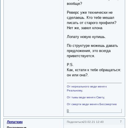
вообще?
Реверс уже технически не
сделаешь. Кто тебе мешал
писать от старого профиля?
Нет же, завел клона
Лопату новую купишь.
По структуре можешь давать
предложения, это всегда
приветствуется.
P.S.
Как, кстати к тебе обращаться:
он или она?.
От нереального веди меня к
Реальному,
От тьмы веди меня к Свету,
От смерти веди меня к Бессмертию
0
Лопаткин
7
Поделиться
23.02.21 12:40
Постоянные