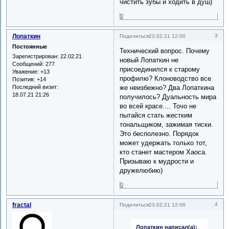
чистить зубы и ходить в душ)
0
Лопаткин
3
Поделиться
23.02.21 12:00
Постоянные
Технический вопрос. Почему
Зарегистрирован
: 22.02.21
новый Лопаткин не
Сообщений:
277
присоединился к старому
Уважение:
+13
профилю? Клоноводство все
Позитив:
+14
Последний визит:
же неизбежно? Два Лопаткина
18.07.21 21:26
получилось? Дуальность мира
во всей красе.... Точо не
пытайся стать жестким
тональщиком, зажимая тиски.
Это бесполезно. Порядок
может удержать только тот,
кто станет мастером Хаоса.
Призываю к мудрости и
дружелюбию)
0
fractal
4
Поделиться
23.02.21 12:06
Лопаткин написал(а):