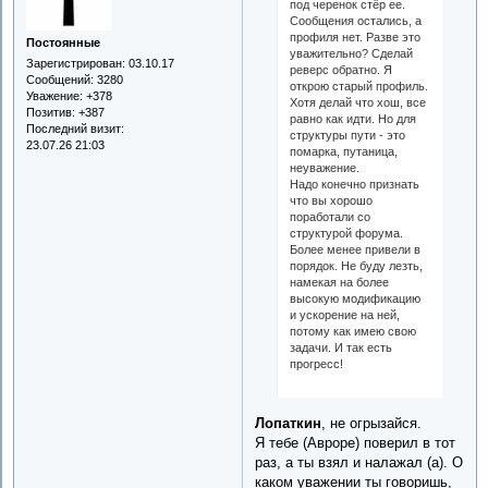
под черенок стёр ее.
Сообщения остались, а
профиля нет. Разве это
Постоянные
уважительно? Сделай
Зарегистрирован
: 03.10.17
реверс обратно. Я
Сообщений:
3280
открою старый профиль.
Уважение:
+378
Хотя делай что хош, все
Позитив:
+387
равно как идти. Но для
Последний визит:
структуры пути - это
23.07.26 21:03
помарка, путаница,
неуважение.
Надо конечно признать
что вы хорошо
поработали со
структурой форума.
Более менее привели в
порядок. Не буду лезть,
намекая на более
высокую модификацию
и ускорение на ней,
потому как имею свою
задачи. И так есть
прогресс!
Лопаткин
, не огрызайся.
Я тебе (Авроре) поверил в тот
раз, а ты взял и налажал (а). О
каком уважении ты говоришь,