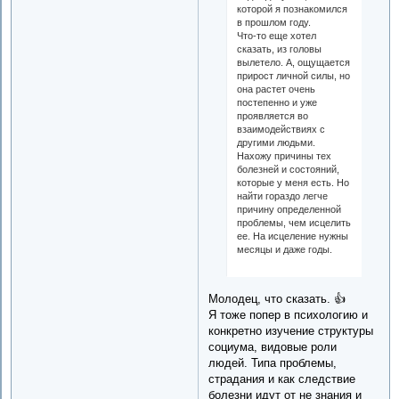
которой я познакомился
в прошлом году.
Что-то еще хотел
сказать, из головы
вылетело. А, ощущается
прирост личной силы, но
она растет очень
постепенно и уже
проявляется во
взаимодействиях с
другими людьми.
Нахожу причины тех
болезней и состояний,
которые у меня есть. Но
найти гораздо легче
причину определенной
проблемы, чем исцелить
ее. На исцеление нужны
месяцы и даже годы.
Молодец, что сказать. 👍
Я тоже попер в психологию и
конкретно изучение структуры
социума, видовые роли
людей. Типа проблемы,
страдания и как следствие
болезни идут от не знания и