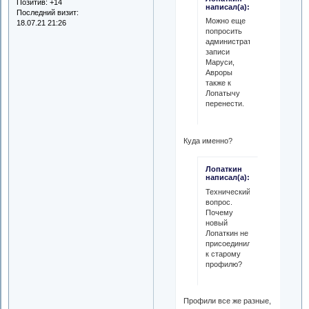
Позитив:
+14
написал(а):
Последний визит:
Можно еще
18.07.21 21:26
попросить
администратора,
записи
Маруси,
Авроры
также к
Лопатычу
перенести.
Куда именно?
Лопаткин
написал(а):
Технический
вопрос.
Почему
новый
Лопаткин не
присоединился
к старому
профилю?
Профили все же разные,