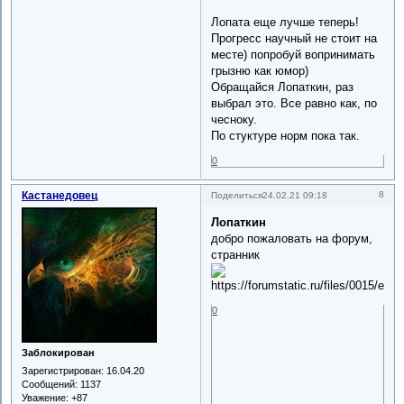
Лопата еще лучше теперь!
Прогресс научный не стоит на
месте) попробуй вопринимать
грызню как юмор)
Обращайся Лопаткин, раз
выбрал это. Все равно как, по
чесноку.
По стуктуре норм пока так.
0
Кастанедовец
8
Поделиться
24.02.21 09:18
Лопаткин
добро пожаловать на форум,
странник
0
Заблокирован
Зарегистрирован
: 16.04.20
Сообщений:
1137
Уважение:
+87