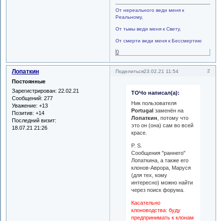
От нереального веди меня к
Реальному,
От тьмы веди меня к Свету,
От смерти веди меня к Бессмертию
0
Лопаткин
2
Поделиться
23.02.21 11:54
Постоянные
Зарегистрирован
: 22.02.21
ТОЧо написал(а):
Сообщений:
277
Ник пользователя
Уважение:
+13
Portugal
заменён на
Позитив:
+14
Лопаткин
, потому что
Последний визит:
это он (она) сам во всей
18.07.21 21:26
красе.
P. S.
Сообщения "раннего"
Лопаткина, а также его
клонов-Аврора, Маруся
(для тех, кому
интересно) можно найти
через поиск форума.
Касательно
клоноводства: буду
предпринимать к клонам