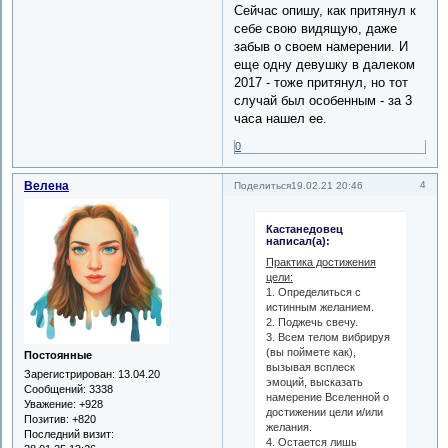
Сейчас опишу, как притянул к
себе свою видящую, даже
забыв о своем намерении. И
еще одну девушку в далеком
2017 - тоже притянул, но тот
случай был особенным - за 3
часа нашел ее.
0
Велена
4
Поделиться
19.02.21 20:46
Кастанедовец
написал(а):
Практика достижения
цели:
1. Определиться с
истинным желанием.
2. Поджечь свечу.
3. Всем телом вибрируя
(вы поймете как),
Постоянные
вызывая всплеск
Зарегистрирован
: 13.04.20
эмоций, высказать
Сообщений:
3338
намерение Вселенной о
Уважение:
+928
достижении цели и/или
Позитив:
+820
желания.
Последний визит:
4. Остается лишь