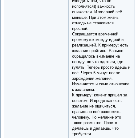
изводить тем, что не
исполнятся)) важность
снижается. И желаний всё
меньше. При этом жизнь
отнюдь не становится
пресной.
Сокращается временной
промежуток между идеей и
реализацией. К примеру: есть
желание пройтись. Раньше
обращалось внимание на
погоду, во что одеться, где
гулять. Теперь просто идёшь и
всё. Через 5 минут после
зарождения желания.
Изменяется и само отношение
к желаниям.
К примеру: клиент пришёл за
советом. И вроде как есть
желание не ошибиться,
правильно всё разложить
человеку. Но желание это
такое размытое. Просто
делаешь и делаешь, что
требуется.