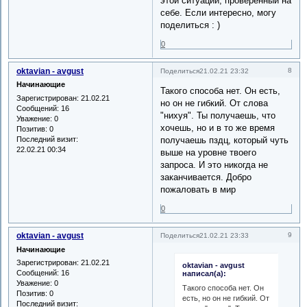
этой ситуации, проверенный на
себе. Если интересно, могу
поделиться : )
0
oktavian - avgust
8
Поделиться
21.02.21 23:32
Начинающие
Такого способа нет. Он есть,
Зарегистрирован
: 21.02.21
но он не гибкий. От слова
Сообщений:
16
"нихуя". Ты получаешь, что
Уважение:
0
хочешь, но и в то же время
Позитив:
0
Последний визит:
получаешь пздц, который чуть
22.02.21 00:34
выше на уровне твоего
запроса. И это никогда не
заканчивается. Добро
пожаловать в мир
0
oktavian - avgust
9
Поделиться
21.02.21 23:33
Начинающие
Зарегистрирован
: 21.02.21
oktavian - avgust
Сообщений:
16
написал(а):
Уважение:
0
Такого способа нет. Он
Позитив:
0
есть, но он не гибкий. От
Последний визит: