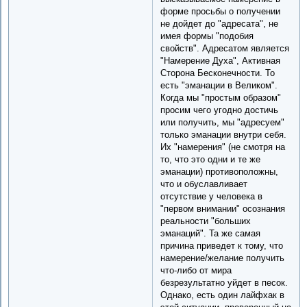
форме просьбы о получении
не дойдет до "адресата", не
имея формы "подобия
свойств". Адресатом является
"Намерение Духа", Активная
Сторона Бесконечности. То
есть "эманации в Великом".
Когда мы "простым образом"
просим чего угодно достичь
или получить, мы "адресуем"
только эманации внутри себя.
Их "намерения" (не смотря на
то, что это одни и те же
эманации) противоположны,
что и обуславливает
отсутствие у человека в
"первом внимании" осознания
реальности "больших
эманаций". Та же самая
причина приведет к тому, что
намерение/желание получить
что-либо от мира
безрезультатно уйдет в песок.
Однако, есть один лайфхак в