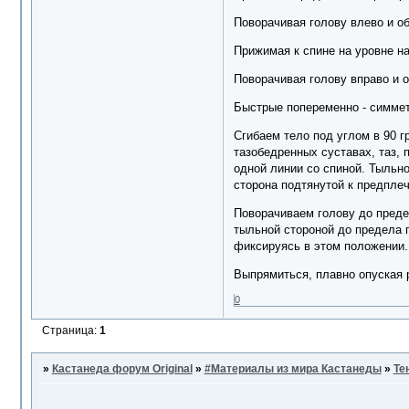
Поворачивая голову влево и об
Прижимая к спине на уровне на
Поворачивая голову вправо и о
Быстрые попеременно - симмет
Сгибаем тело под углом в 90 г
тазобедренных суставах, таз, 
одной линии со спиной. Тыльн
сторона подтянутой к предплеч
Поворачиваем голову до предел
тыльной стороной до предела 
фиксируясь в этом положении.
Выпрямиться, плавно опуская 
0
Страница:
1
»
Кастанеда форум Original
»
#Материалы из мира Кастанеды
»
Те