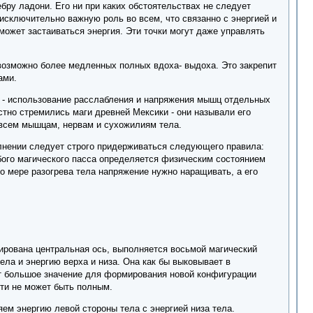
ру ладони. Его ни при каких обстоятельствах не следует
 исключительно важную роль во всем, что связанно с энергией и
может застаиваться энергия. Эти точки могут даже управлять
возможно более медленных полных вдоха- выдоха. Это закрепит
ами.
 - использование расслабления и напряжения мышц отдельных
тно стремились маги древней Мексики - они называли его
 всем мышцам, нервам и сухожилиям тела.
лнении следует строго придерживаться следующего правила:
ого магического пасса определяется физическим состоянием
о мере разогрева тела напряжение нужно наращивать, а его
ирована центральная ось, выполняется восьмой магический
ела и энергию верха и низа. Она как бы выковывает в
ет большое значение для формирования новой конфигурации
сти не может быть полным.
ем энергию левой стороны тела с энергией низа тела.