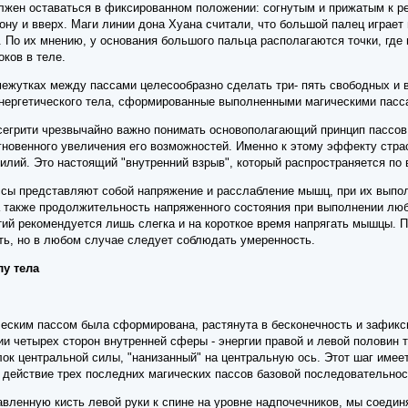
лжен оставаться в фиксированном положении: согнутым и прижатым к реб
ону и вверх. Маги линии дона Хуана считали, что большой палец играет
По их мнению, у основания большого пальца располагаются точки, где 
ков в теле.
ежутках между пассами целесообразно сделать три- пять свободных и 
нергетического тела, сформированные выполненными магическими пасс
егрити чрезвычайно важно понимать основополагающий принцип пассов
гновенного увеличения его возможностей. Именно к этому эффекту страс
илий. Это настоящий "внутренний взрыв", который распространяется по
ссы представляют собой напряжение и расслабление мышц, при их выпо
 также продолжительность напряженного состояния при выполнении люб
тий рекомендуется лишь слегка и на короткое время напрягать мышцы. П
ь, но в любом случае следует соблюдать умеренность.
у тела
ческим пассом была сформирована, растянута в бесконечность и зафикс
ии четырех сторон внутренней сферы - энергии правой и левой половин т
лок центральной силы, "нанизанный" на центральную ось. Этот шаг име
о действие трех последних магических пассов базовой последовательно
вленную кисть левой руки к спине на уровне надпочечников, мы соединя