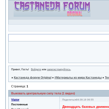
Объявление
Привет, Гость!
Войдите
или
зарегистрируйтесь
.
»
Кастанеда форум Original
»
#Материалы из мира Кастанеды
»
Те
Страница:
1
Выковать центральную силу тела (1 видео)
Viator
Поделиться
04.09.16 06:55
Постоянные
Двенадцать базовых движени