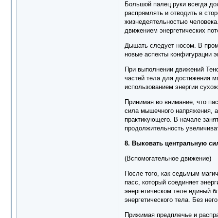
Большой палец руки всегда до
распрямлять и отводить в стор
жизнедеятельностью человека. 
движением энергетических пото
Дышать следует носом. В пром
новые аспекты конфигурации э
При выполнении движений Тенс
частей тела для достижения м
использованием энергии сухож
Принимая во внимание, что па
сила мышечного напряжения, а
практикующего. В начале заня
продолжительность увеличиват
8. Выковать центральную сил
(Вспомогательное движение)
После того, как седьмым маги
пасс, который соединяет энерг
энергетическом теле единый б
энергетического тела. Без нег
Прижимая предплечье и распра