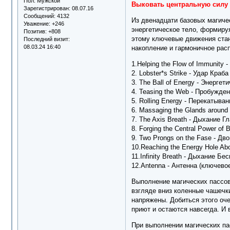
Пол:
Мужской
Выковать центральную силу те
Зарегистрирован
: 08.07.16
Сообщений:
4132
Из двенадцати базовых магиче
Уважение:
+246
энергетическое тело, формиру
Позитив:
+808
этому ключевые движения стан
Последний визит:
08.03.24 16:40
накопление и гармоничное расп
1.Helping the Flow of Immunit
2. Lobster*s Strike - Удар Кра
3. The Ball of Energy - Энерге
4. Teasing the Web - Пробужде
5. Rolling Energy - Перекатыв
6. Massaging the Glands around
7. The Axis Breath - Дыхание 
8. Forging the Central Power 
9. Two Prongs on the Fase - Д
10.Reaching the Energy Hole A
11.Infinity Breath - Дыхание Б
12.Antenna - Антенна (ключево
Выполнение магических пассов,
взгляде вниз коленные чашечк
напряжены. Добиться этого оче
приют и остаются навсегда. И
При выполнении магических па