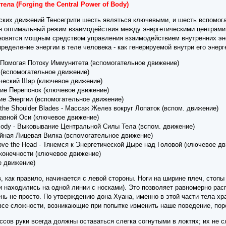
ла (Forging the Central Power of Body)
ских движений Тенсегрити шесть являться ключевыми, и шесть вспомо
я оптимальный режим взаимодействия между энергетическими центрами 
овятся мощным средством управления взаимодействием внутренних энер
ределение энергии в теле человека - как генерируемой внутри его энер
y - Помогая Потоку Иммунитета (вспомогательное движение)
ба (вспомогательное движение)
тический Шар (ключевое движение)
ние Перепонок (ключевое движение)
ание Энергии (вспомогательное движение)
 the Shoulder Blades - Массаж Желез вокруг Лопаток (вспом. движение)
Главной Оси (ключевое движение)
of Body - Выковывание Центральной Силы Тела (вспом. движение)
войная Лицевая Вилка (вспомогательное движение)
bove the Head - Тянемся к Энергетической Дыре над Головой (ключевое д
есконечности (ключевое движение)
е движение)
 как правило, начинается с левой стороны. Ноги на ширине плеч, стопы 
и находились на одной линии с носками). Это позволяет равномерно ра
нь не просто. По утверждению дона Хуана, именно в этой части тела хр
 все сложности, возникающие при попытке изменить наше поведение, по
ссов руки всегда должны оставаться слегка согнутыми в локтях; их не 