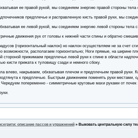
хватывая ее правой рукой, мы соединяем энергию правой стороны тела с
дпочечников предплечье и расправленную кисть правой руки, мы соедин
бхватывая ее левой рукой, мы соединяем энергию левой стороны тела с 
ричные движения рук от головы к нижней части спины и обратно смешив
радусов (горизонтальный наклон) но наклон осуществляем не за счет сги
по возможности, располагаем горизонтально; Ноги прямые, на ширине пл
ой стороной прижимаем предплечье левой руки к спине в области надпо
ью кисти прижата к туловищу сзади и немного сбоку.
а влево, накрываем, обхватывая плечом и предплечьем правой руки. Кис
подтянута к предплечью. Быстрым движением поменять руки местами, од
 Чередуем попеременно - симметричные круговые махи руками от почек 
руки.
нсегрити: описание пассов и упражнений
»
Выковать центральную силу тел