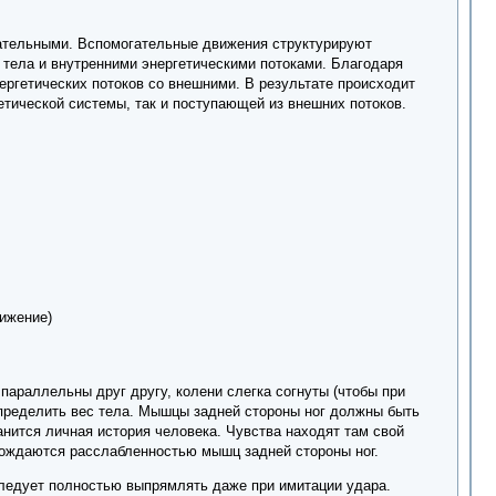
гательными. Вспомогательные движения структурируют
тела и внутренними энергетическими потоками. Благодаря
гетических потоков со внешними. В результате происходит
гетической системы, так и поступающей из внешних потоков.
вижение)
параллельны друг другу, колени слегка согнуты (чтобы при
спределить вес тела. Мышцы задней стороны ног должны быть
анится личная история человека. Чувства находят там свой
рождаются расслабленностью мышц задней стороны ног.
следует полностью выпрямлять даже при имитации удара.