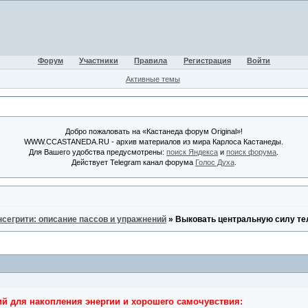
Форум
Участники
Правила
Регистрация
Войти
Активные темы
Добро пожаловать на «Кастанеда форум Original»!
WWW.CCASTANEDA.RU - архив материалов из мира Карлоса Кастанеды.
Для Вашего удобства предусмотрены:
поиск Яндекса
и
поиск форума
.
Действует Telegram канал форума
Голос Духа
.
нсегрити: описание пассов и упражнений
»
Выковать центральную силу тел
й для накопления энергии и хорошего самочувствия: