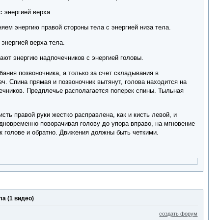
 энергией верха.
яем энергию правой стороны тела с энергией низа тела.
энергией верха тела.
ают энергию надпочечников с энергией головы.
бания позвоночника, а только за счет складывания в
еч. Спина прямая и позвоночник вытянут, голова находится на
чечников. Предплечье располагается поперек спины. Тыльная
ть правой руки жестко расправлена, как и кисть левой, и
новременно поворачивая голову до упора вправо, на мгновение
к голове и обратно. Движения должны быть четкими.
а (1 видео)
создать форум