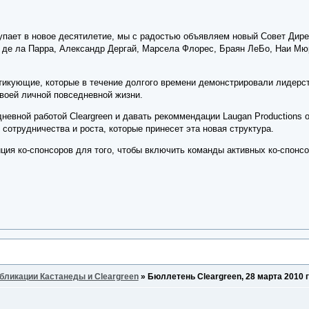
тупает в новое десятилетие, мы с радостью объявляем новый Совет Дирек
р де ла Парра, Александр Дергай, Марсела Флорес, Браян ЛеБо, Наи Мю
ктикующие, которые в течение долгого времени демонстрировали лидерст
 своей личной повседневной жизни.
невной работой Cleargreen и давать рекоммендации Laugan Productions 
сотрудничества и роста, которые принесет эта новая структура.
ция ко-спонсоров для того, чтобы включить команды активных ко-спонс
бликации Кастанеды и Cleargreen
»
Бюллетень Cleargreen, 28 марта 2010 