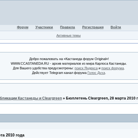
Форум
Участники
Правила
Регистрация
Войти
Активные темы
Добро пожаловать на «Кастанеда форум Original»!
WWW.CCASTANEDA.RU - архив материалов из мира Карлоса Кастанеды.
Для Вашего удобства предусмотрены:
поиск Яндекса
и
поиск форума
.
Действует Telegram канал форума
Голос Духа
.
бликации Кастанеды и Cleargreen
»
Бюллетень Cleargreen, 28 марта 2010 
та 2010 года