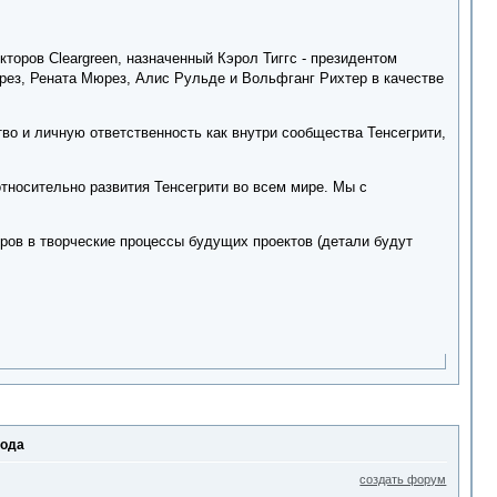
торов Cleargreen, назначенный Кэрол Тиггс - президентом
рез, Рената Мюрез, Алис Рульде и Вольфганг Рихтер в качестве
во и личную ответственность как внутри сообщества Тенсегрити,
относительно развития Тенсегрити во всем мире. Мы с
оров в творческие процессы будущих проектов (детали будут
года
создать форум