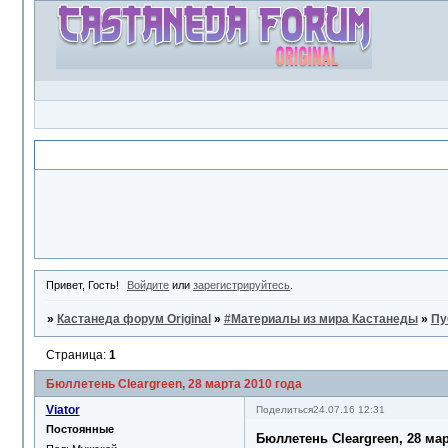
Объявление
Привет, Гость!
Войдите
или
зарегистрируйтесь
.
»
Кастанеда форум Original
»
#Материалы из мира Кастанеды
»
Пу
Страница:
1
Бюллетень Cleargreen, 28 марта 2010 года
Viator
Поделиться
24.07.16 12:31
Постоянные
Бюллетень Cleargreen, 28 мар