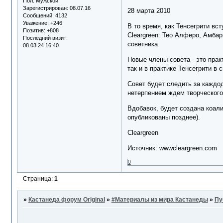
Пол:
Мужской
Зарегистрирован
: 08.07.16
28 марта 2010
Сообщений:
4132
Уважение:
+246
В то время, как Тенсегрити вс
Позитив:
+808
Cleargreen: Тео Алферо, Амба
Последний визит:
советника.
08.03.24 16:40
Новые члены совета - это пра
так и в практике Тенсегрити в
Совет будет следить за каждод
нетерпением ждем творческого 
Вдобавок, будет создана коали
опубликованы позднее).
Cleargreen
Источник: wwwcleargreen.com
0
Страница:
1
»
Кастанеда форум Original
»
#Материалы из мира Кастанеды
»
Пу