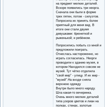
на предмет мелких деталей.
Вскоре появились три неорга.
Сначала они были в форме
трех пятен, потом - силуэтов.
Попросила их принять более
приятный для меня вид. В
итоге они стали двумя
девушками: брюнеткой и
рыженькой; и ребёнком.
Попросились побыть со мной и
предложили поиграть.
Отнеслась настороженно, но
играть согласилась. Неорги
проводили к зданию музея, в
котором Находился совсем не
музей. Тут чётко отделила
"свой мир" - улицу. И их мир -
"музей".На входе сняла
верхнюю одежду
Внутри было много народу.
Шла какая-то вечеринка.
Очень много мелких деталей
типа узоров цветов и лиан на
полках, стенах, золотые