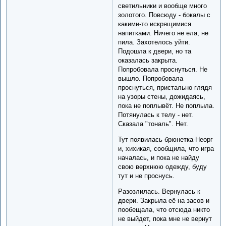
светильники и вообще много
золотого. Повсюду - бокалы с
какими-то искрящимися
напитками. Ничего не ела, не
пила. Захотелось уйти.
Подошла к двери, но та
оказалась закрыта.
Попробовала проснуться. Не
вышло. Попробовала
проснуться, пристально глядя
на узоры стены, дожидаясь,
пока не поплывёт. Не поплыла.
Потянулась к телу - нет.
Сказала "тональ". Нет.
Тут появилась брюнетка-Неорг
и, хихикая, сообщила, что игра
началась, и пока не найду
свою верхнюю одежду, буду
тут и не проснусь.
Разозлилась. Вернулась к
двери. Закрыла её на засов и
пообещала, что отсюда никто
не выйдет, пока мне не вернут