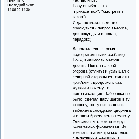
частью игры.
Позитив:
0
Последний визит:
Пару ошибок - это
14.06.22 14:30
"прикасаться", "смотреть в
глаза")
И да, не можешь долго
проснуться - попроси неорга,
две секунды и в реале,
парадокс)
Вспомнил сон с тремя
подозрительными особами)
Ночь, видимость метров
десять. Пошел на край
огорода (отлить) и услышал с
северной стороны из темноты
крик/клич, вроде женский,
жуткий и почему то
притягивающий. Заборчика не
было, сделал пару шагов в ту
сторону, но тут из за спины
выбежала соседская дворняга
и с лаем бросилась в темноту.
Удивился, что земля вокруг
была темно фиолетовая. Из
темноты вышли три молодые
симпатичные женщины в