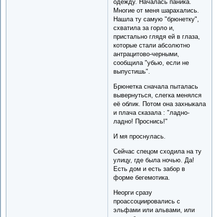
одежду. Началась паника.
Многие от меня шарахались.
Нашла ту самую "брюнетку",
схватила за горло и,
пристально глядя ей в глаза,
которые стали абсолютно
антрацитово-черными,
сообщила "убью, если не
выпустишь".
Брюнетка сначала пыталась
вывернуться, слегка менялся
её облик. Потом она захныкала
и плача сказала : "ладно-
ладно! Проснись!"
И мя проснулась.
Сейчас спецом сходила на ту
улицу, где была ночью. Да!
Есть дом и есть забор в
форме бегемотика.
Неорги сразу
проассоциировались с
эльфами или альвами, или