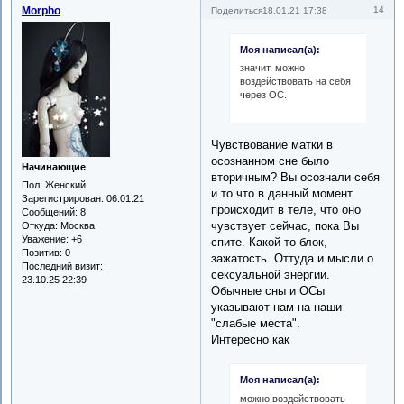
Morpho
14
Поделиться
18.01.21 17:38
Моя написал(а):
значит, можно
воздействовать на себя
через ОС.
Чувствование матки в
осознанном сне было
Начинающие
вторичным? Вы осознали себя
Пол:
Женский
и то что в данный момент
Зарегистрирован
: 06.01.21
происходит в теле, что оно
Сообщений:
8
чувствует сейчас, пока Вы
Откуда:
Москва
Уважение:
+6
спите. Какой то блок,
Позитив:
0
зажатость. Оттуда и мысли о
Последний визит:
сексуальной энергии.
23.10.25 22:39
Обычные сны и ОСы
указывают нам на наши
"слабые места".
Интересно как
Моя написал(а):
можно воздействовать