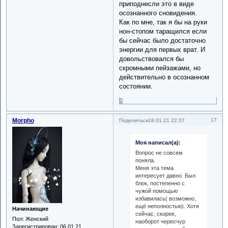
приподнесли это в виде
осознанного сновидения.
Как по мне, так я бы на руки
нон-стопом таращился если
бы сейчас было достаточно
энергии для первых врат. И
довольствовался бы
скромными пейзажами, но
действительно в осознанном
состоянии.
0
Morpho
17
Поделиться
18.01.21 22:37
Моя написал(а):
Вопрос не совсем
поняла.
Меня эта тема
интересует давно. Был
блок, постепенно с
чужой помощью
избавилась( возможно,
ещё неполностью). Хотя
Начинающие
сейчас, скорее,
Пол:
Женский
наоборот чересчур
Зарегистрирован
: 06.01.21