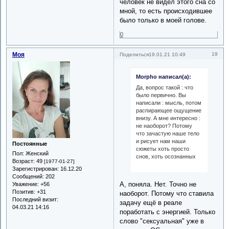
человек не видел этого сна со
мной, то есть происходившее
было только в моей голове.
0
Моя
19
Поделиться
19.01.21 10:49
Morpho написал(а):
Да, вопрос такой : что
было первично. Вы
написали : мысль, потом
распирающее ощущение
внизу. А мне интересно :
не наоборот? Потому
что зачастую наше тело
и рисует нам наши
Постоянные
сюжеты хоть просто
Пол:
Женский
снов, хоть осознанных
Возраст:
49
[1977-01-27]
Зарегистрирован
: 16.12.20
Сообщений:
202
А, поняла. Нет. Точно не
Уважение:
+56
Позитив:
+31
наоборот. Потому что ставила
Последний визит:
задачу ещё в реале
04.03.21 14:16
поработать с энергией. Только
слово "сексуальная" уже в