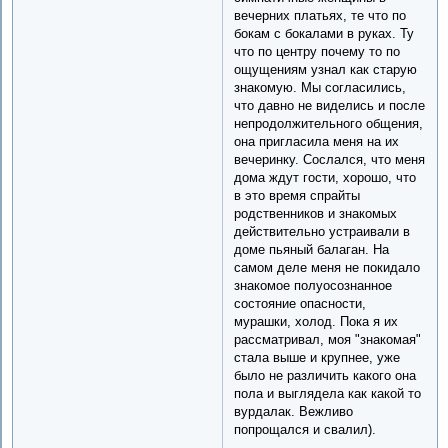
вечерних платьях, те что по
бокам с бокалами в руках. Ту
что по центру почему то по
ощущениям узнал как старую
знакомую. Мы согласились,
что давно не виделись и после
непродолжительного общения,
она пригласила меня на их
вечеринку. Сослался, что меня
дома ждут гости, хорошо, что
в это время спрайты
родственников и знакомых
действительно устраивали в
доме пьяный балаган. На
самом деле меня не покидало
знакомое полуосознанное
состояние опасности,
мурашки, холод. Пока я их
рассматривал, моя "знакомая"
стала выше и крупнее, уже
было не различить какого она
пола и выглядела как какой то
вурдалак. Вежливо
попрощался и свалил).