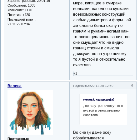
Зарегистрирован
: 20.01.19
море, кипящее в сумраке
Сообщений:
1363
волнами..наполнено кусками
Уважение:
+170
всевозможных конструкций
Позитив:
+420
Последний визит:
любых диаметров и форм...ай
27.11.22 07:34
эм словно белка скачу по
граням и руками- ногами как-
то ловко цепляюсь за них..во
сне смущает что не видно
границ стихии и смысла
движухи, но на утро почему-
то я пустой и относительно
счастлив..
+1
Велена
6
Поделиться
22.12.20 12:50
weresk написал(а):
, но на утро почему- то я
пустой и относительно
счастлив
Во сне (и даже осе)
обрабатывается
Постоянные