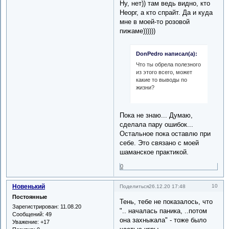
Ну, нет)) там ведь видно, кто
Неорг, а кто спрайт. Да и куда
мне в моей-то розовой
пижаме))))))
DonPedro написал(а):
Что ты обрела полезного
из этого всего, может
какие то выводы по
жизни?
Пока не знаю... Думаю,
сделала пару ошибок...
Остальное пока оставлю при
себе. Это связано с моей
шаманское практикой.
0
Новенький
10
Поделиться
26.12.20 17:48
Постоянные
Тень, тебе не показалось, что
Зарегистрирован
: 11.08.20
".. началась паника, ..потом
Сообщений:
49
она захныкала" - тоже было
Уважение:
+17