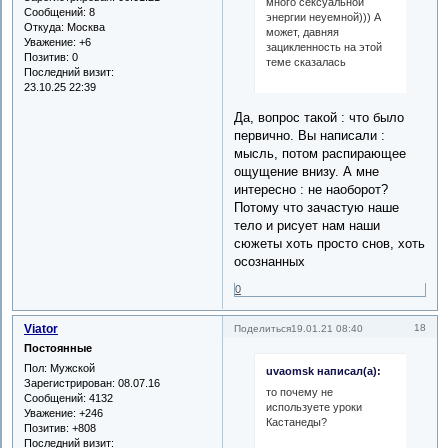
много сексуальной
Сообщений:
8
энергии неуемной))) А
Откуда:
Москва
может, давняя
Уважение:
+6
зацикленность на этой
Позитив:
0
теме сказалась
Последний визит:
23.10.25 22:39
Да, вопрос такой : что было
первично. Вы написали :
мысль, потом распирающее
ощущение внизу. А мне
интересно : не наоборот?
Потому что зачастую наше
тело и рисует нам наши
сюжеты хоть просто снов, хоть
осознанных
0
Viator
18
Поделиться
19.01.21 08:40
Постоянные
Пол:
Мужской
uvaomsk написал(а):
Зарегистрирован
: 08.07.16
то почему не
Сообщений:
4132
используете уроки
Уважение:
+246
Кастанеды?
Позитив:
+808
Последний визит: