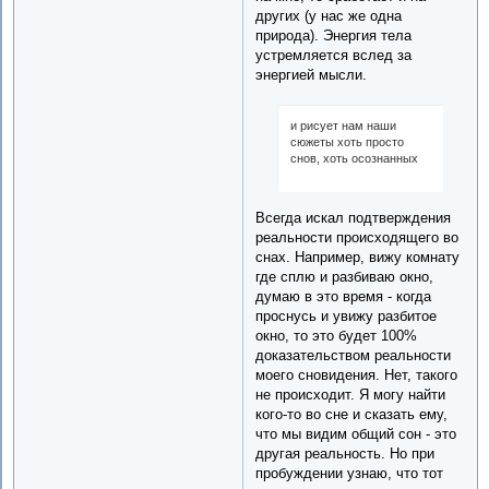
других (у нас же одна
природа). Энергия тела
устремляется вслед за
энергией мысли.
и рисует нам наши
сюжеты хоть просто
снов, хоть осознанных
Всегда искал подтверждения
реальности происходящего во
снах. Например, вижу комнату
где сплю и разбиваю окно,
думаю в это время - когда
проснусь и увижу разбитое
окно, то это будет 100%
доказательством реальности
моего сновидения. Нет, такого
не происходит. Я могу найти
кого-то во сне и сказать ему,
что мы видим общий сон - это
другая реальность. Но при
пробуждении узнаю, что тот