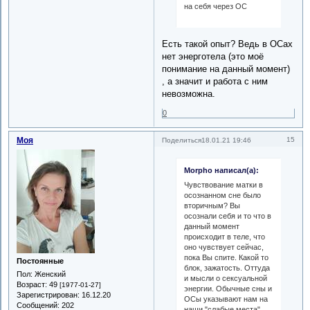
на себя через ОС
Есть такой опыт? Ведь в ОСах
нет энерготела (это моё
понимание на данный момент)
, а значит и работа с ним
невозможна.
0
Моя
15
Поделиться
18.01.21 19:46
Morpho написал(а):
Чувствование матки в
осознанном сне было
вторичным? Вы
осознали себя и то что в
данный момент
происходит в теле, что
оно чувствует сейчас,
пока Вы спите. Какой то
Постоянные
блок, зажатость. Оттуда
Пол:
Женский
и мысли о сексуальной
Возраст:
49
[1977-01-27]
энергии. Обычные сны и
Зарегистрирован
: 16.12.20
ОСы указывают нам на
Сообщений:
202
наши "слабые места".