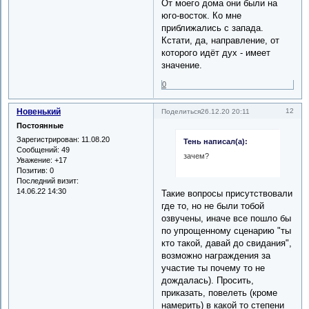
От моего дома они были на
юго-восток. Ко мне
приближались с запада.
Кстати, да, направление, от
которого идёт дух - имеет
значение.
0
Новенький
12
Поделиться
26.12.20 20:11
Постоянные
Зарегистрирован
: 11.08.20
Тень написал(а):
Сообщений:
49
зачем?
Уважение:
+17
Позитив:
0
Последний визит:
14.06.22 14:30
Такие вопросы присутствовали
где то, но не были тобой
озвучены, иначе все пошло бы
по упрощенному сценарию "ты
кто такой, давай до свидания",
возможно награждения за
участие ты почему то не
дождалась). Просить,
приказать, повелеть (кроме
намерить) в какой то степени