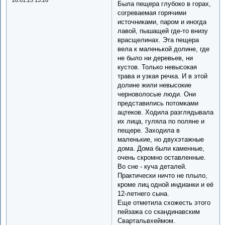
28.01.25 13:26
Была пещера глубоко в горах,
согреваемая горячими
источниками, паром и иногда
лавой, пышащей где-то внизу
врасщелинах. Эта пещера
вела к маленькой долине, где
не было ни деревьев, ни
кустов. Только невысокая
трава и узкая речка. И в этой
долине жили невысокие
черноволосые люди. Они
представились потомками
ацтеков. Ходила разглядывала
их лица, гуляла по поляне и
пещере. Заходила в
маленькие, но двухэтажные
дома. Дома были каменные,
очень скромно оставленные.
Во сне - куча деталей.
Практически ничто не плыло,
кроме лиц одной индианки и её
12-летнего сына.
Еще отметила схожесть этого
пейзажа со скандинавским
Свартальвхеймом.