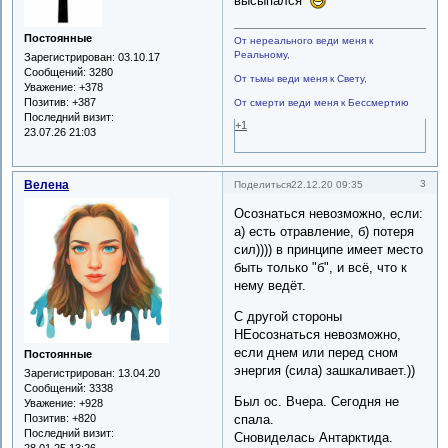
высыпался
Постоянные
От нереального веди меня к
Реальному,
Зарегистрирован
: 03.10.17
Сообщений:
3280
От тьмы веди меня к Свету,
Уважение:
+378
Позитив:
+387
От смерти веди меня к Бессмертию
Последний визит:
+1
23.07.26 21:03
Велена
3
Поделиться
22.12.20 09:35
Осознаться невозможно, если:
а) есть отравление, б) потеря
сил)))) в принципе имеет место
быть только "б", и всё, что к
нему ведёт.
С другой стороны
НЕосознаться невозможно,
если днем или перед сном
Постоянные
энергия (сила) зашкаливает.))
Зарегистрирован
: 13.04.20
Сообщений:
3338
Был ос. Вчера. Сегодня не
Уважение:
+928
Позитив:
+820
спала.
Последний визит:
Сновиделась Антарктида.