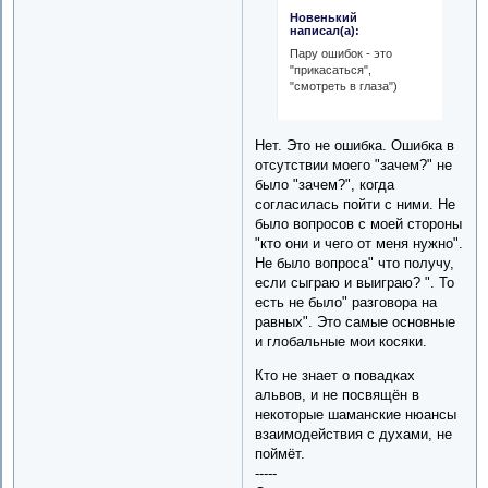
Новенький
написал(а):
Пару ошибок - это
"прикасаться",
"смотреть в глаза")
Нет. Это не ошибка. Ошибка в
отсутствии моего "зачем?" не
было "зачем?", когда
согласилась пойти с ними. Не
было вопросов с моей стороны
"кто они и чего от меня нужно".
Не было вопроса" что получу,
если сыграю и выиграю? ". То
есть не было" разговора на
равных". Это самые основные
и глобальные мои косяки.
Кто не знает о повадках
альвов, и не посвящён в
некоторые шаманские нюансы
взаимодействия с духами, не
поймёт.
-----