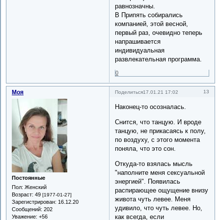
равнозначны.
В Припять собирались
компанией, этой весной,
первый раз, очевидно теперь
напрашивается
индивидуальная
развлекательная программа.
0
Моя
13
Поделиться
17.01.21 17:02
Наконец-то осозналась.
Снится, что танцую. И вроде
танцую, не прикасаясь к полу,
по воздуху, с этого момента
поняла, что это сон.
Откуда-то взялась мысль
"наполните меня сексуальной
Постоянные
энергией". Появилась
Пол:
Женский
распирающее ощущение внизу
Возраст:
49
[1977-01-27]
живота чуть левее. Меня
Зарегистрирован
: 16.12.20
удивило, что чуть левее. Но,
Сообщений:
202
как всегда, если
Уважение:
+56