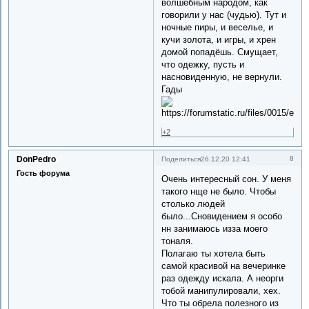
волшебным народом, как
говорили у нас (чудью). Тут и
ночные пиры, и веселье, и
кучи золота, и игры, и хрен
домой попадёшь. Смущает,
что одежку, пусть и
насновиденную, не вернули.
Гады
+2
DonPedro
8
Поделиться
26.12.20 12:41
Гость форума
Очень интересный сон. У меня
такого нще не было. Чтобы
столько людей
было...Сновидением я особо
нн занимаюсь изза моего
тоналя.
Полагаю ты хотела быть
самой красивой на вечеринке
раз одежду искала. А неорги
тобой манипулировали, хех.
Что ты обрела полезного из