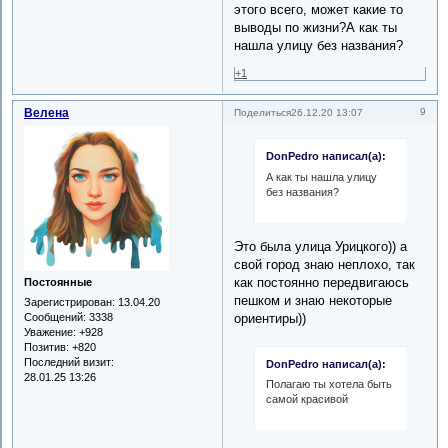
этого всего, может какие то
выводы по жизни?А как ты
нашла улицу без названия?
+1
Велена
9
Поделиться
26.12.20 13:07
DonPedro написал(а):
А как ты нашла улицу
без названия?
Это была улица Урицкого)) а
свой город знаю неплохо, так
как постоянно передвигаюсь
Постоянные
пешком и знаю некоторые
Зарегистрирован
: 13.04.20
Сообщений:
3338
ориентиры))
Уважение:
+928
Позитив:
+820
Последний визит:
DonPedro написал(а):
28.01.25 13:26
Полагаю ты хотела быть
самой красивой