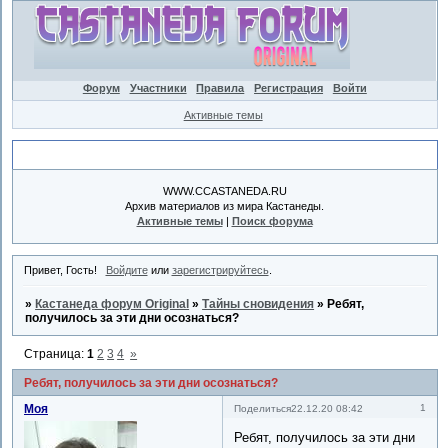
Форум
Участники
Правила
Регистрация
Войти
Активные темы
Объявление
WWW.CCASTANEDA.RU
Архив материалов из мира Кастанеды.
Активные темы
|
Поиск форума
Привет, Гость!
Войдите
или
зарегистрируйтесь
.
»
Кастанеда форум Original
»
Тайны сновидения
»
Ребят,
получилось за эти дни осознаться?
Страница:
1
2
3
4
»
Ребят, получилось за эти дни осознаться?
Моя
1
Поделиться
22.12.20 08:42
Ребят, получилось за эти дни