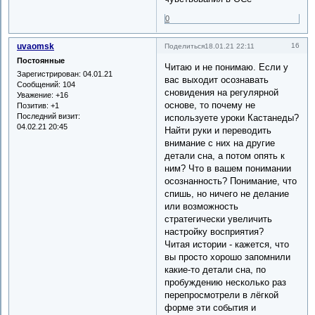
0
uvaomsk
16
Поделиться
18.01.21 22:11
Постоянные
Читаю и не понимаю. Если у
Зарегистрирован
: 04.01.21
вас выходит осознавать
Сообщений:
104
сновидения на регулярной
Уважение:
+16
основе, то почему не
Позитив:
+1
Последний визит:
используете уроки Кастанеды?
04.02.21 20:45
Найти руки и переводить
внимание с них на другие
детали сна, а потом опять к
ним? Что в вашем понимании
осознанность? Понимание, что
спишь, но ничего не делание
или возможность
стратегически увеличить
настройку восприятия?
Читая истории - кажется, что
вы просто хорошо запомнили
какие-то детали сна, по
пробуждению несколько раз
перепросмотрели в лёгкой
форме эти события и