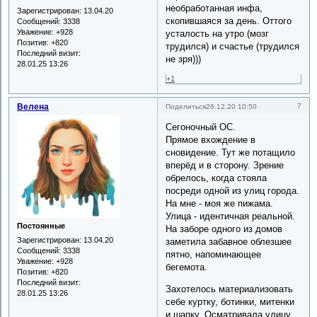
необработанная инфа,
Зарегистрирован
: 13.04.20
скопившаяся за день. Оттого
Сообщений:
3338
Уважение:
+928
усталость на утро (мозг
Позитив:
+820
трудился) и счастье (трудился
Последний визит:
не зря)))
28.01.25 13:26
+1
Велена
7
Поделиться
26.12.20 10:50
Сегоночный ОС.
Прямое вхождение в
сновидение. Тут же потащило
вперёд и в сторону. Зрение
обрелось, когда стояла
посреди одной из улиц города.
На мне - моя же пижама.
Улица - идентичная реальной.
Постоянные
На заборе одного из домов
Зарегистрирован
: 13.04.20
заметила забавное облезшее
Сообщений:
3338
пятно, напоминающее
Уважение:
+928
бегемота.
Позитив:
+820
Последний визит:
Захотелось материализовать
28.01.25 13:26
себе куртку, ботинки, митенки
и шапку. Осматривала улицу