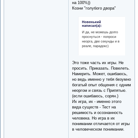
на 100%))
Козни "голубого двора"
Новенький
написал(а):
И да, не можешь долго
проснуться - попроси
неорга, две секунды и в
реале, парадокс)
Это тоже часть их игры. Не
просить. Приказать. Повелеть.
Намерить. Может, ошибаюсь,
но ведь именно у тебя безумно
богатый опыт общения с одним
неоргом и связь с Припятью.
(если ошибаюсь, сорян.)
Их игра, их - именно этого
вида существ - Тест на
решимость и осознанность
человека. Но игра в их
понимании отличается от игры
в человеческом понимании.