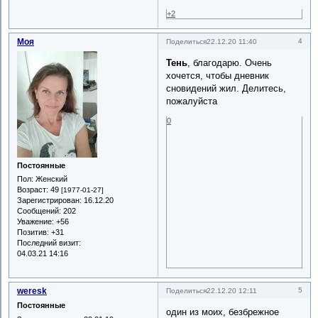
+2
Моя
4
Поделиться
22.12.20 11:40
Тень
, благодарю. Очень
хочется, чтобы дневник
сновидений жил. Делитесь,
пожалуйста
0
Постоянные
Пол:
Женский
Возраст:
49
[1977-01-27]
Зарегистрирован
: 16.12.20
Сообщений:
202
Уважение:
+56
Позитив:
+31
Последний визит:
04.03.21 14:16
weresk
5
Поделиться
22.12.20 12:11
Постоянные
один из моих, безбрежное