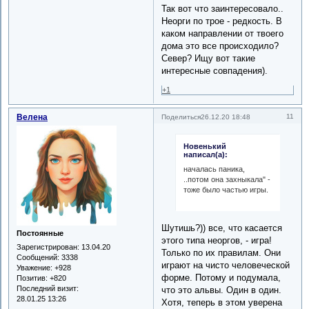
Так вот что заинтересовало..
Неорги по трое - редкость. В
каком направлении от твоего
дома это все происходило?
Север? Ищу вот такие
интересные совпадения).
+1
Велена
11
Поделиться
26.12.20 18:48
Новенький
написал(а):
началась паника,
..потом она захныкала" -
тоже было частью игры.
Шутишь?)) все, что касается
Постоянные
этого типа неоргов, - игра!
Зарегистрирован
: 13.04.20
Только по их правилам. Они
Сообщений:
3338
играют на чисто человеческой
Уважение:
+928
форме. Потому и подумала,
Позитив:
+820
Последний визит:
что это альвы. Один в один.
28.01.25 13:26
Хотя, теперь в этом уверена