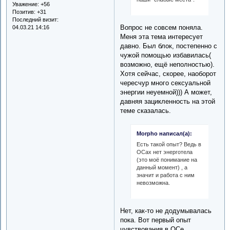
Уважение:
+56
Позитив:
+31
Последний визит:
Вопрос не совсем поняла.
04.03.21 14:16
Меня эта тема интересует
давно. Был блок, постепенно с
чужой помощью избавилась(
возможно, ещё неполностью).
Хотя сейчас, скорее, наоборот
чересчур много сексуальной
энергии неуемной))) А может,
давняя зацикленность на этой
теме сказалась.
Morpho написал(а):
Есть такой опыт? Ведь в
ОСах нет энерготела
(это моё понимание на
данный момент) , а
значит и работа с ним
невозможна.
Нет, как-то не додумывалась
пока. Вот первый опыт
чувствования в ОСе