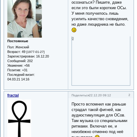
осознаться? Пишите, даже
если это были короткие ОСы.
У меня получилось лишь
усилить качество сновидения,
но даже люцидника не было.
0
Постоянные
Пол:
Женский
Возраст:
49
[1977-01-27]
Зарегистрирован
: 16.12.20
Сообщений:
202
Уважение:
+56
Позитив:
+31
Последний визит:
04.03.21 14:16
fractal
2
Поделиться
22.12.20 09:12
Просто вспомнил как раньше
страдал такой фигней, как
аудиостимуляция для ОСов.
Там музыка со специальными
ритмами. Включал ее, и
неизбежно отменно под неё