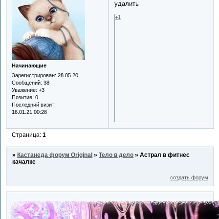
удалить
+1
Начинающие
Зарегистрирован
: 28.05.20
Сообщений:
38
Уважение:
+3
Позитив:
0
Последний визит:
16.01.21 00:28
Страница:
1
»
Кастанеда форум Original
»
Тело в дело
»
Астрал в фитнес
качалке
создать форум