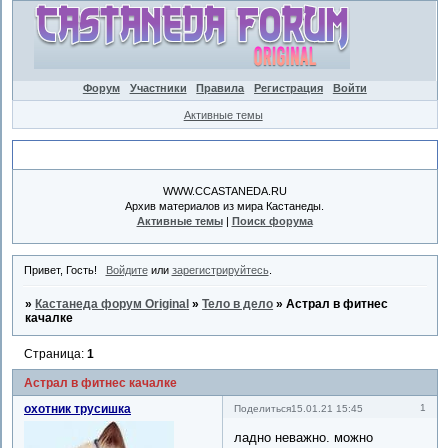
Форум
Участники
Правила
Регистрация
Войти
Активные темы
Объявление
WWW.CCASTANEDA.RU
Архив материалов из мира Кастанеды.
Активные темы
|
Поиск форума
Привет, Гость!
Войдите
или
зарегистрируйтесь
.
»
Кастанеда форум Original
»
Тело в дело
»
Астрал в фитнес
качалке
Страница:
1
Астрал в фитнес качалке
охотник трусишка
1
Поделиться
15.01.21 15:45
ладно неважно. можно