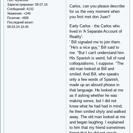
Зарегистрирован
: 08.07.16
Carlos, can you please describe
Сообщений:
4132
for us the very moment when
Уважение:
+246
you first met don Juan?
Позитив:
+808
Последний визит:
Early Carlos - the Carlos who
08.03.24 16:40
lived in 'A Separate Account of
Reality':
' Bill signaled me to join them.
"He's a nice guy," Bill said to
me. "But I can't understand him.
His Spanish is weird, full of rural
colloquialisms, I suppose. "The
old man looked at Bill and
smiled. And Bill, who speaks
only a few words of Spanish,
made up an absurd phrase in
that language. He looked at me
as if asking whether he was
making sense, but I did not
know what he had had in mind;
he then smiled shyly and walked
away. The old man looked at me
and began laughing. I explained
to him that my friend sometimes
forgot that he did not speak