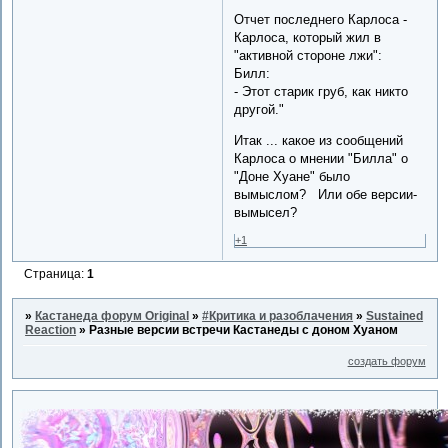
Отчет последнего Карлоса -
Карлоса, который жил в
"активной стороне лжи":
Билл:
- Этот старик груб, как никто
другой."
Итак ... какое из сообщений
Карлоса о мнении "Билла" о
"Доне Хуане" было
вымыслом? Или обе версии-
вымысел?
+1
Страница:
1
»
Кастанеда форум Original
»
#Критика и разоблачения
»
Sustained
Reaction
»
Разные версии встречи Кастанеды с доном Хуаном
создать форум