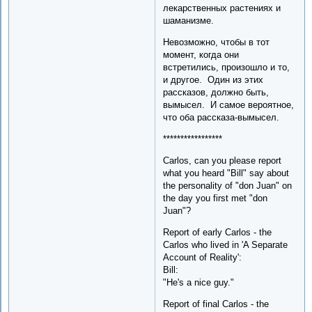
лекарственных растениях и
шаманизме.
Невозможно, чтобы в тот
момент, когда они
встретились, произошло и то,
и другое. Один из этих
рассказов, должно быть,
вымысел. И самое вероятное,
что оба рассказа-вымысел.
*****************
Carlos, can you please report
what you heard "Bill" say about
the personality of "don Juan" on
the day you first met "don
Juan"?
Report of early Carlos - the
Carlos who lived in 'A Separate
Account of Reality':
Bill:
"He's a nice guy."
Report of final Carlos - the