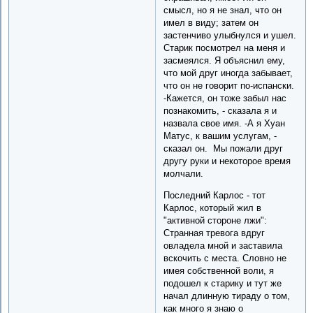
смысл, но я не знал, что он
имел в виду; затем он
застенчиво улыбнулся и ушел.
Старик посмотрел на меня и
засмеялся. Я объяснил ему,
что мой друг иногда забывает,
что он не говорит по-испански.
-Кажется, он тоже забыл нас
познакомить, - сказала я и
назвала свое имя. -А я Хуан
Матус, к вашим услугам, -
сказал он. Мы пожали друг
другу руки и некоторое время
молчали.
Последний Карлос - тот
Карлос, который жил в
"активной стороне лжи":
Странная тревога вдруг
овладела мной и заставила
вскочить с места. Словно не
имея собственной воли, я
подошел к старику и тут же
начал длинную тираду о том,
как много я знаю о