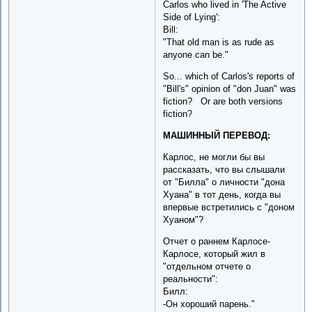
Carlos who lived in 'The Active
Side of Lying':
Bill:
"That old man is as rude as
anyone can be."
So... which of Carlos's reports of
"Bill's" opinion of "don Juan" was
fiction? Or are both versions
fiction?
МАШИННЫЙ ПЕРЕВОД:
Карлос, не могли бы вы
рассказать, что вы слышали
от "Билла" о личности "дона
Хуана" в тот день, когда вы
впервые встретились с "доном
Хуаном"?
Отчет о раннем Карлосе-
Карлосе, который жил в
"отдельном отчете о
реальности":
Билл:
-Он хороший парень."