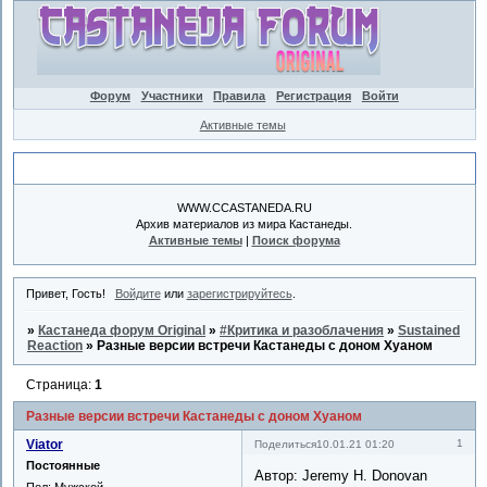
Форум
Участники
Правила
Регистрация
Войти
Активные темы
Объявление
WWW.CCASTANEDA.RU
Архив материалов из мира Кастанеды.
Активные темы
|
Поиск форума
Привет, Гость!
Войдите
или
зарегистрируйтесь
.
»
Кастанеда форум Original
»
#Критика и разоблачения
»
Sustained
Reaction
»
Разные версии встречи Кастанеды с доном Хуаном
Страница:
1
Разные версии встречи Кастанеды с доном Хуаном
Viator
1
Поделиться
10.01.21 01:20
Постоянные
Автор: Jeremy H. Donovan
Пол:
Мужской