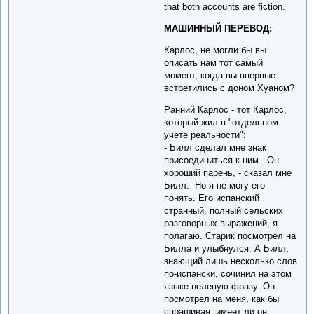
that both accounts are fiction.
МАШИННЫЙ ПЕРЕВОД:
Карлос, не могли бы вы
описать нам тот самый
момент, когда вы впервые
встретились с доном Хуаном?
Ранний Карлос - тот Карлос,
который жил в "отдельном
учете реальности":
- Билл сделал мне знак
присоединиться к ним. -Он
хороший парень, - сказал мне
Билл. -Но я не могу его
понять. Его испанский
странный, полный сельских
разговорных выражений, я
полагаю. Старик посмотрел на
Билла и улыбнулся. А Билл,
знающий лишь несколько слов
по-испански, сочинил на этом
языке нелепую фразу. Он
посмотрел на меня, как бы
спрашивая, имеет ли он