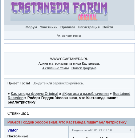
Форум
Участники
Правила
Регистрация
Войти
Активные темы
Объявление
WWW.CCASTANEDA.RU
Архив материалов из мира Кастанеды.
Активные темы
|
Поиск форума
Привет, Гость!
Войдите
или
зарегистрируйтесь
.
»
Кастанеда форум Original
»
#Критика и разоблачения
»
Sustained
Reaction
»
Роберт Гордон Уоссон знал, что Кастанеда пишет
беллетристику
Страница:
1
Роберт Гордон Уоссон знал, что Кастанеда пишет беллетристику
Viator
1
Поделиться
10.01.21 01:19
Постоянные