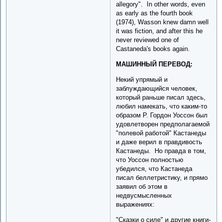
allegory". In other words, even
as early as the fourth book
(1974), Wasson knew damn well
it was fiction, and after this he
never reviewed one of
Castaneda's books again.
МАШИННЫЙ ПЕРЕВОД:
Некий упрямый и
заблуждающийся человек,
который раньше писал здесь,
любил намекать, что каким-то
образом Р. Гордон Уоссон был
удовлетворен предполагаемой
"полевой работой" Кастанеды
и даже верил в правдивость
Кастанеды. Но правда в том,
что Уоссон полностью
убедился, что Кастанеда
писал беллетристику, и прямо
заявил об этом в
недвусмысленных
выражениях:
"Сказки о силе" и другие книги-