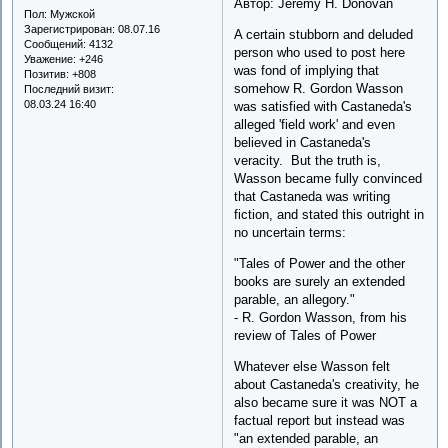
Автор: Jeremy H. Donovan
Пол:
Мужской
Зарегистрирован
: 08.07.16
A certain stubborn and deluded
Сообщений:
4132
person who used to post here
Уважение:
+246
was fond of implying that
Позитив:
+808
somehow R. Gordon Wasson
Последний визит:
08.03.24 16:40
was satisfied with Castaneda's
alleged 'field work' and even
believed in Castaneda's
veracity. But the truth is,
Wasson became fully convinced
that Castaneda was writing
fiction, and stated this outright in
no uncertain terms:
"Tales of Power and the other
books are surely an extended
parable, an allegory."
- R. Gordon Wasson, from his
review of Tales of Power
Whatever else Wasson felt
about Castaneda's creativity, he
also became sure it was NOT a
factual report but instead was
"an extended parable, an