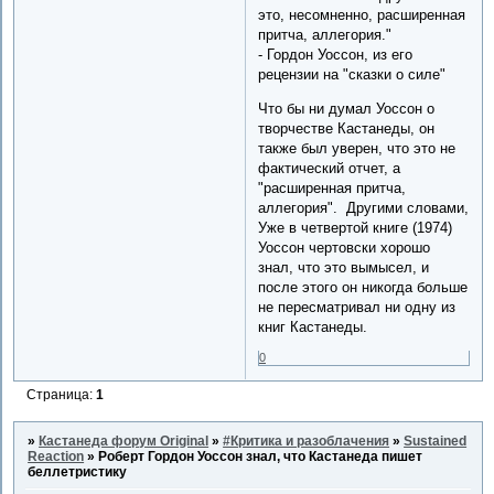
это, несомненно, расширенная
притча, аллегория."
- Гордон Уоссон, из его
рецензии на "сказки о силе"
Что бы ни думал Уоссон о
творчестве Кастанеды, он
также был уверен, что это не
фактический отчет, а
"расширенная притча,
аллегория". Другими словами,
Уже в четвертой книге (1974)
Уоссон чертовски хорошо
знал, что это вымысел, и
после этого он никогда больше
не пересматривал ни одну из
книг Кастанеды.
0
Страница:
1
»
Кастанеда форум Original
»
#Критика и разоблачения
»
Sustained
Reaction
»
Роберт Гордон Уоссон знал, что Кастанеда пишет
беллетристику