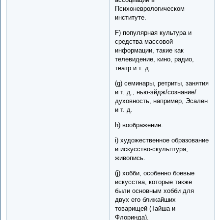
Психоневрологическом
институте.
F) популярная культура и
средства массовой
информации, такие как
телевидение, кино, радио,
театр и т. д.
(g) семинары, ретриты, занятия
и т. д., нью-эйдж/сознание/
духовность, например, Эсален
и т. д.
h) воображение.
i) художественное образование
и искусство-скульптура,
живопись.
(j) хобби, особенно боевые
искусства, которые также
были основным хобби для
двух его ближайших
товарищей (Тайша и
Флоринда).