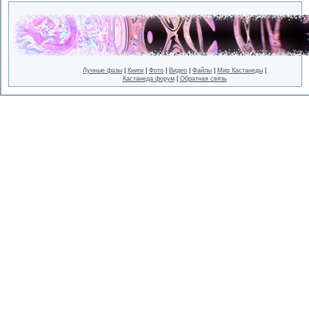
Лунные фазы
|
Книги
|
Фото
|
Видео
|
Файлы
|
Мир Кастанеды
|
Кастанеда форум
|
Обратная связь