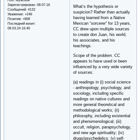
Зарегистрирован
: 08.07.16
What’s the hypothesis or
Сообщений:
4132
suspicion? Rather than actually
Уважение:
+246
having learned from a Native
Позитив:
+808
Mexican “sorcerer” for 13 years,
Последний визит:
08.03.24 16:40
CC drew upon multiple sources
to create don Juan, his world,
his associates, and his
teachings.
Scope of the problem. CC
appears to have used or been
influenced by a very wide variety
of sources:
(a) readings in (i) social science
- anthropology, psychology, and
sociology, including specific
readings on native cultures and
more general theoretical and
methodological works; (ii)
philosophy, including existential
and phenomenological; (iii)
occult, religion, parapsychology,
and new age spirituality; (iv)
drugs/psychedelics; (v) self-