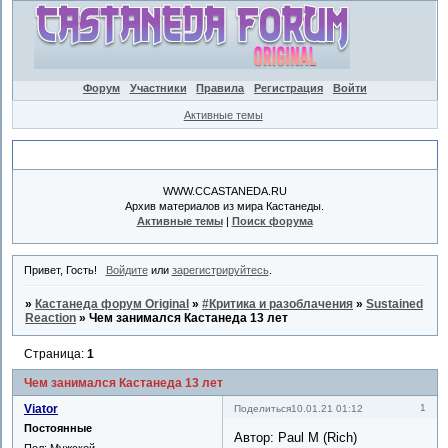
Форум
Участники
Правила
Регистрация
Войти
Активные темы
Объявление
WWW.CCASTANEDA.RU
Архив материалов из мира Кастанеды.
Активные темы
|
Поиск форума
Привет, Гость!
Войдите
или
зарегистрируйтесь
.
»
Кастанеда форум Original
»
#Критика и разоблачения
»
Sustained
Reaction
»
Чем занимался Кастанеда 13 лет
Страница:
1
Чем занимался Кастанеда 13 лет
Viator
1
Поделиться
10.01.21 01:12
Постоянные
Автор: Paul M (Rich)
Пол:
Мужской