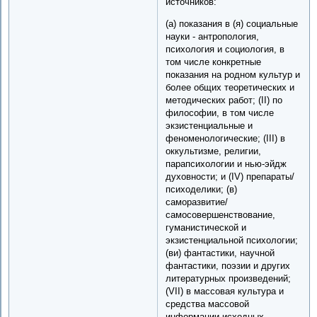
источников:
(а) показания в (я) социальные
науки - антропология,
психология и социология, в
том числе конкретные
показания на родном культур и
более общих теоретических и
методических работ; (II) по
философии, в том числе
экзистенциальные и
феноменологические; (III) в
оккультизме, религии,
парапсихологии и нью-эйдж
духовности; и (IV) препараты/
психоделики; (в)
саморазвитие/
самосовершенствование,
гуманистической и
экзистенциальной психологии;
(ви) фантастики, научной
фантастики, поэзии и других
литературных произведений;
(VII) в массовая культура и
средства массовой
информации исходных