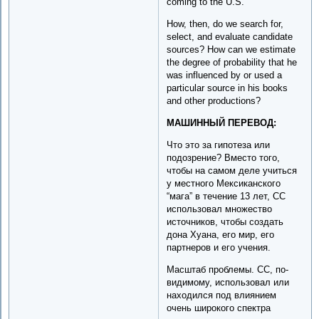
coming to the U.S.
How, then, do we search for,
select, and evaluate candidate
sources? How can we estimate
the degree of probability that he
was influenced by or used a
particular source in his books
and other productions?
МАШИННЫЙ ПЕРЕВОД:
Что это за гипотеза или
подозрение? Вместо того,
чтобы на самом деле учиться
у местного Мексиканского
“мага” в течение 13 лет, CC
использовал множество
источников, чтобы создать
дона Хуана, его мир, его
партнеров и его учения.
Масштаб проблемы. CC, по-
видимому, использовал или
находился под влиянием
очень широкого спектра