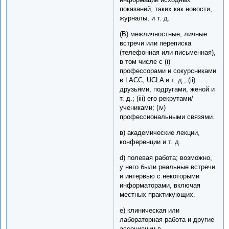
показаний, таких как новости,
журналы, и т. д.
(B) межличностные, личные
встречи или переписка
(телефонная или письменная),
в том числе с (i)
профессорами и сокурсниками
в LACC, UCLA и т. д.; (ii)
друзьями, подругами, женой и
т. д.; (iii) его рекрутами/
учениками; (iv)
профессиональными связями.
в) академические лекции,
конференции и т. д.
d) полевая работа; возможно,
у него были реальные встречи
и интервью с некоторыми
информаторами, включая
местных практикующих.
е) клиническая или
лабораторная работа и другие
ассоциации в