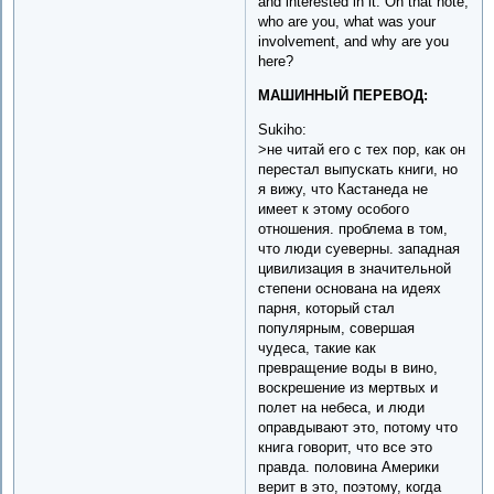
and interested in it. On that note,
who are you, what was your
involvement, and why are you
here?
МАШИННЫЙ ПЕРЕВОД:
Sukiho:
>не читай его с тех пор, как он
перестал выпускать книги, но
я вижу, что Кастанеда не
имеет к этому особого
отношения. проблема в том,
что люди суеверны. западная
цивилизация в значительной
степени основана на идеях
парня, который стал
популярным, совершая
чудеса, такие как
превращение воды в вино,
воскрешение из мертвых и
полет на небеса, и люди
оправдывают это, потому что
книга говорит, что все это
правда. половина Америки
верит в это, поэтому, когда