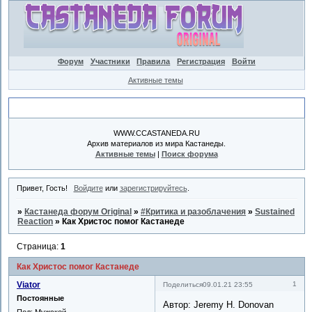
Форум
Участники
Правила
Регистрация
Войти
Активные темы
Объявление
WWW.CCASTANEDA.RU
Архив материалов из мира Кастанеды.
Активные темы
|
Поиск форума
Привет, Гость!
Войдите
или
зарегистрируйтесь
.
»
Кастанеда форум Original
»
#Критика и разоблачения
»
Sustained
Reaction
»
Как Христос помог Кастанеде
Страница:
1
Как Христос помог Кастанеде
Viator
1
Поделиться
09.01.21 23:55
Постоянные
Автор: Jeremy H. Donovan
Пол:
Мужской