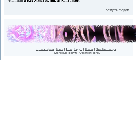
Reaction
»
Как Христос помог Кастанеде
создать форум
Лунные фазы
|
Книги
|
Фото
|
Видео
|
Файлы
|
Мир Кастанеды
|
Кастанеда форум
|
Обратная связь