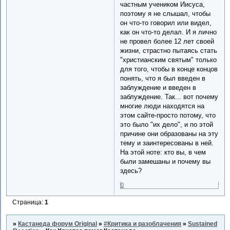
частным учеником Иисуса,
поэтому я не слышал, чтобы
он что-то говорил или видел,
как он что-то делал. И я лично
не провел более 12 лет своей
жизни, страстно пытаясь стать
"христианским святым" только
для того, чтобы в конце концов
понять, что я был введен в
заблуждение и введен в
заблуждение. Так... вот почему
многие люди находятся на
этом сайте-просто потому, что
это было "их дело", и по этой
причине они образованы на эту
тему и заинтересованы в ней.
На этой ноте: кто вы, в чем
были замешаны и почему вы
здесь?
0
Страница:
1
»
Кастанеда форум Original
»
#Критика и разоблачения
»
Sustained