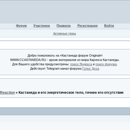
Форум
Участники
Правила
Регистрация
Войти
Активные темы
Добро пожаловать на «Кастанеда форум Original»!
WWW.CCASTANEDA.RU - архив материалов из мира Карлоса Кастанеды.
Для Вашего удобства предусмотрены:
поиск Яндекса
и
поиск форума
.
Действует Telegram канал форума
Голос Духа
.
 Reaction
»
Кастанеда и его энергетическое тело, точнее его отсутствие