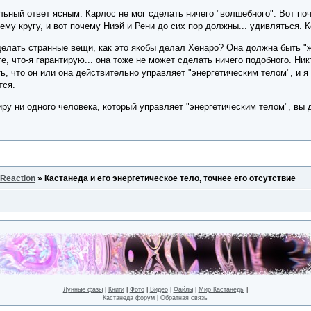
ьный ответ ясным. Карлос не мог сделать ничего "волшебного". Вот поч
му кругу, и вот почему Ниэй и Рени до сих пор должны... удивляться. К
делать странные вещи, как это якобы делал Хенаро? Она должна быть "
те, что-я гарантирую... она тоже не может сделать ничего подобного. Ни
ь, что он или она действительно управляет "энергетическим телом", и я 
тся.
ру ни одного человека, который управляет "энергетическим телом", вы 
 Reaction
»
Кастанеда и его энергетическое тело, точнее его отсутствие
Лунные фазы
|
Книги
|
Фото
|
Видео
|
Файлы
|
Мир Кастанеды
|
Кастанеда форум
|
Обратная связь