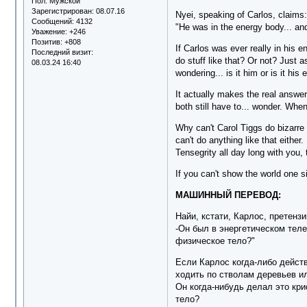
Пол:
Мужской
Зарегистрирован
: 08.07.16
Nyei, speaking of Carlos, claims:
Сообщений:
4132
"He was in the energy body... an
Уважение:
+246
Позитив:
+808
If Carlos was ever really in his 
Последний визит:
do stuff like that? Or not? Just 
08.03.24 16:40
wondering... is it him or is it his
It actually makes the real answer
both still have to... wonder. When
Why can't Carol Tiggs do bizarre
can't do anything like that eith
Tensegrity all day long with you, 
If you can't show the world one 
МАШИННЫЙ ПЕРЕВОД:
Найи, кстати, Карлос, претензи
-Он был в энергетическом теле..
физическое тело?"
Если Карлос когда-либо дейст
ходить по стволам деревьев ил
Он когда-нибудь делал это кри
тело?