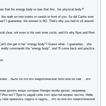
as that his energy body or was that him.. his physical body?"
like walk on tree trunks or vanish in front of you. So did Carlos ever
clear? I guarantee, the answer is NO. That's why you had to sit around
tal clear, not even to his own inner circle, and it's why Nyei and Reni
an't she get in her "energy body"? Guess what - I guarantee... she
he really commands the "energy body", and I'll come back and practice
ve.
хоже... было ли это его энергетическое тело или он сам ... его
янии делать вещи, которые Хенаро якобы делал, например,
 Или нет? Просто задай себе этот простой вопрос честно, Найи.
 тебе пришлось сидеть и гадать... это он или его энергетическое