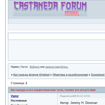
Объявление
Привет, Гость!
Войдите
или
зарегистрируйтесь
.
»
Кастанеда форум Original
»
#Критика и разоблачения
»
Sustained
Страница:
1
Кастанеда и его энергетическое тело, точнее его отсутствие
Viator
Поделиться
09.01.21 23:51
Постоянные
Автор: Jeremy H. Donovan