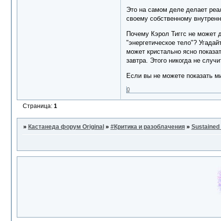
Это на самом деле делает реал
своему собственному внутренне
Почему Кэрол Тиггс не может 
"энергетическое тело"? Угадай
может кристально ясно показат
завтра. Этого никогда не случи
Если вы не можете показать ми
0
Страница:
1
»
Кастанеда форум Original
»
#Критика и разоблачения
»
Sustained