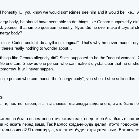
d honestly I... you know we would sometimes see him and it would be like... w
energy body, he should have been able to do things like Genaro supposedly did, 
ask yourself that simple question honestly, Nyei. Did he ever make it crystal 
 energy body?
 clear. Carlos couldn't do anything "magical". That's why he never made it crys
 there's really nothing to wonder about...
 things like Genaro allegedly did? She's supposed to be the "nagual woman". C
er. No one can. Show us one person who can make it crystal clear that he or s
tomorrow. It will never happen.
single person who commands the "energy body", you should stop selling this ji
й:
. и, честно говоря, я ... ты знаешь, мы иногда видели его, и это было по
вительно был в своем энергетическом теле, он должен был быть в состо
и исчезать перед вами. Так Карлос когда-нибудь делал что-то подобное?
стально ясно? Я гарантирую, что ответ будет отрицательным. Вот почему