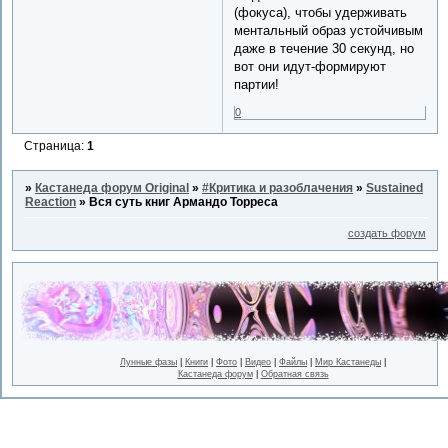
(фокуса), чтобы удерживать
ментальный образ устойчивым
даже в течение 30 секунд, но
вот они идут-формируют
партии!
0
Страница:
1
»
Кастанеда форум Original
»
#Критика и разоблачения
»
Sustained
Reaction
»
Вся суть книг Армандо Торреса
создать форум
Лунные фазы
|
Книги
|
Фото
|
Видео
|
Файлы
|
Мир Кастанеды
|
Кастанеда форум
|
Обратная связь