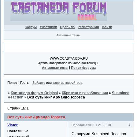
Форум
Участники
Правила
Регистрация
Войти
Активные темы
Объявление
WWW.CCASTANEDA.RU
Архив материалов из мира Кастанеды.
Активные темы
|
Поиск форума
Привет, Гость!
Войдите
или
зарегистрируйтесь
.
»
Кастанеда форум Original
»
#Критика и разоблачения
»
Sustained
Reaction
»
Вся суть книг Армандо Торреса
Страница:
1
Вся суть книг Армандо Торреса
Viator
1
Поделиться
09.01.21 23:10
Постоянные
С форума Sustained Reaction.
Пол:
Мужской