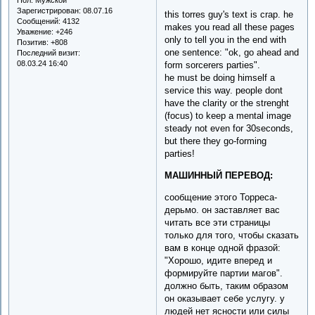
Зарегистрирован
: 08.07.16
this torres guy's text is crap. he
Сообщений:
4132
makes you read all these pages
Уважение:
+246
only to tell you in the end with
Позитив:
+808
one sentence: "ok, go ahead and
Последний визит:
08.03.24 16:40
form sorcerers parties".
he must be doing himself a
service this way. people dont
have the clarity or the strenght
(focus) to keep a mental image
steady not even for 30seconds,
but there they go-forming
parties!
МАШИННЫЙ ПЕРЕВОД:
сообщение этого Торреса-
дерьмо. он заставляет вас
читать все эти страницы
только для того, чтобы сказать
вам в конце одной фразой:
"Хорошо, идите вперед и
формируйте партии магов".
должно быть, таким образом
он оказывает себе услугу. у
людей нет ясности или силы