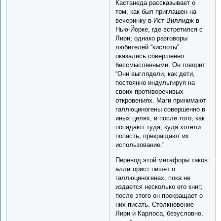
Кастанеда рассказывает о
том, как был приглашен на
вечеринку в Ист-Виллидж в
Нью-Йорке, где встретился с
Лири; однако разговоры
любителей “кислоты”
оказались совершенно
бессмысленными. Он говорит:
“Они выглядели, как дети,
постоянно индульгируя на
своих противоречивых
откровениях. Маги принимают
галлюциногены совершенно в
иных целях, и после того, как
попадают туда, куда хотели
попасть, прекращают их
использование.”
Перевод этой метафоры таков:
аллегорист пишет о
галлюциногенах, пока не
издается несколько его книг;
после этого он прекращает о
них писать. Столкновение
Лири и Карлоса, безусловно,