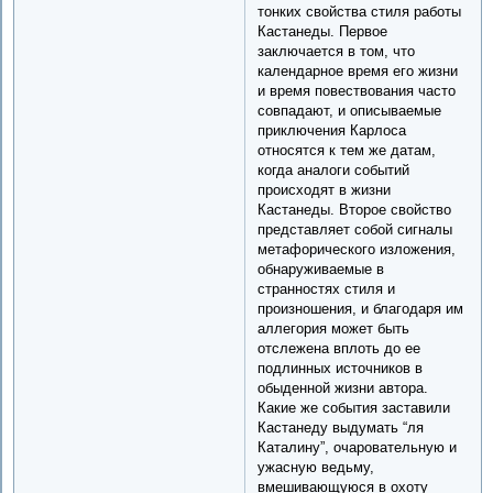
тонких свойства стиля работы
Кастанеды. Первое
заключается в том, что
календарное время его жизни
и время повествования часто
совпадают, и описываемые
приключения Карлоса
относятся к тем же датам,
когда аналоги событий
происходят в жизни
Кастанеды. Второе свойство
представляет собой сигналы
метафорического изложения,
обнаруживаемые в
странностях стиля и
произношения, и благодаря им
аллегория может быть
отслежена вплоть до ее
подлинных источников в
обыденной жизни автора.
Какие же события заставили
Кастанеду выдумать “ля
Каталину”, очаровательную и
ужасную ведьму,
вмешивающуюся в охоту