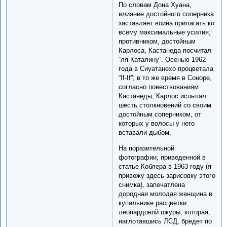
По словам Дона Хуана,
влияние достойного соперника
заставляет воина прилагать ко
всему максимальные усилия;
противником, достойным
Карлоса, Кастанеда посчитал
“ля Каталину”. Осенью 1962
года в Сиуатанехо процветала
“If-If”; в то же время в Соноре,
согласно повествованиям
Кастанеды, Карлос испытал
шесть столкновений со своим
достойным соперником, от
которых у волосы у него
вставали дыбом.
На поразительной
фотографии, приведенной в
статье Коблера в 1963 году (я
привожу здесь зарисовку этого
снимка), запечатлена
дородная молодая женщина в
купальнике расцветки
леопардовой шкуры, которая,
наглотавшись ЛСД, бредет по