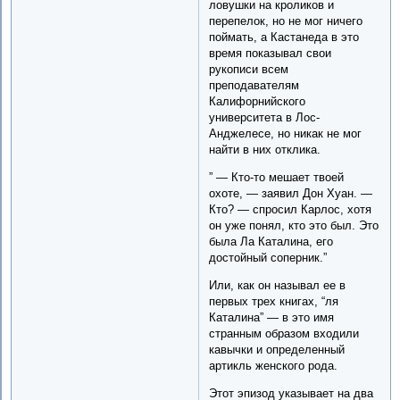
ловушки на кроликов и
перепелок, но не мог ничего
поймать, а Кастанеда в это
время показывал свои
рукописи всем
преподавателям
Калифорнийского
университета в Лос-
Анджелесе, но никак не мог
найти в них отклика.
” — Кто-то мешает твоей
охоте, — заявил Дон Хуан. —
Кто? — спросил Карлос, хотя
он уже понял, кто это был. Это
была Ла Каталина, его
достойный соперник.”
Или, как он называл ее в
первых трех книгах, “ля
Каталина” — в это имя
странным образом входили
кавычки и определенный
артикль женского рода.
Этот эпизод указывает на два