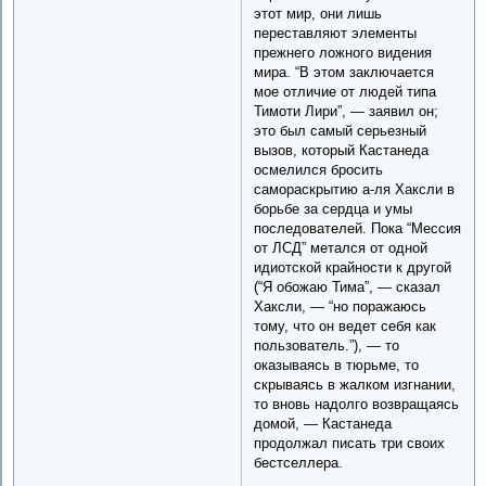
этот мир, они лишь
переставляют элементы
прежнего ложного видения
мира. “В этом заключается
мое отличие от людей типа
Тимоти Лири”, — заявил он;
это был самый серьезный
вызов, который Кастанеда
осмелился бросить
самораскрытию а-ля Хаксли в
борьбе за сердца и умы
последователей. Пока “Мессия
от ЛСД” метался от одной
идиотской крайности к другой
(“Я обожаю Тима”, — сказал
Хаксли, — “но поражаюсь
тому, что он ведет себя как
пользователь.”), — то
оказываясь в тюрьме, то
скрываясь в жалком изгнании,
то вновь надолго возвращаясь
домой, — Кастанеда
продолжал писать три своих
бестселлера.