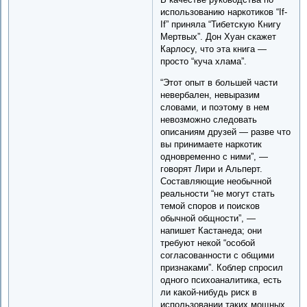
использованию наркотиков “If-
If” приняла “Тибетскую Книгу
Мертвых”. Дон Хуан скажет
Карлосу, что эта книга —
просто “куча хлама”.
“Этот опыт в большей части
невербален, невыразим
словами, и поэтому в нем
невозможно следовать
описаниям друзей — разве что
вы принимаете наркотик
одновременно с ними”, —
говорят Лири и Альперт.
Составляющие необычной
реальности “не могут стать
темой споров и поисков
обычной общности”, —
напишет Кастанеда; они
требуют некой “особой
согласованности с общими
признаками”. Коблер спросил
одного психоаналитика, есть
ли какой-нибудь риск в
использовании таких мощных