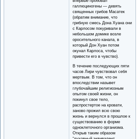
впервые пробовал
галлюциногены — девять
священных грибов Масатек
(обратим внимание, что
грибную смесь Дона Хуана они
с Карлосом покуривали в
небольшом домике возле
оросительного канала, в
который Дон Хуан потом
окунал Карлоса, чтобы
привести его в чувство).
В течение последующих пяти
часов Лири чувствовал себя
мертвым. В том, что он
впоследствии назывет
глубочайшим религиозным
опытом своей жизни, он
покинул свое тело,
распростертое на кровати,
заново прожил всю свою
жизнь и вернулся в прошлое к
существованию в форме
одноклеточного организма.
Открыв таким образом
“духовный эквивалент