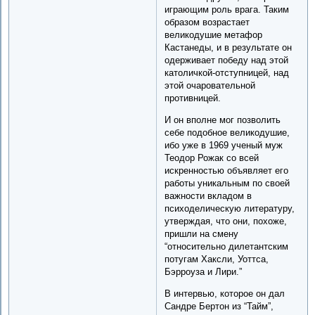
играющим роль врага. Таким
образом возрастает
великодушие метафор
Кастанеды, и в результате он
одерживает победу над этой
католичкой-отступницей, над
этой очаровательной
противницей.
И он вполне мог позволить
себе подобное великодушие,
ибо уже в 1969 ученый муж
Теодор Рожак со всей
искренностью объявляет его
работы уникальным по своей
важности вкладом в
психоделическую литературу,
утверждая, что они, похоже,
пришли на смену
“относительно дилетантским
потугам Хаксли, Уоттса,
Бэрроуза и Лири.”
В интервью, которое он дал
Сандре Бертон из “Тайм”,