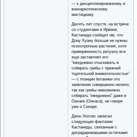
— к дисциплинированному и
вненаркотическому
мистицизму.
Десять лет спустя, на встрече
со студентами в Ирвине,
Кастанеда сообщит им, что
Дону Хуану больше не нужны
психотропные растения, хотя
приверженность ритуалу все
еще заставляет его
“ежедневно отыскивать и
собирать грибы с прежней
тщательной внимательностью”
— с позиции ботаники это
заявление совершенно нелепо,
так как грибы невозможно
собирать “ежедневно” даже в
Оахаке (Oaxaca), не говоря
уже о Соноре.
Джон Уоллис записал
следующие фантазии
Кастанеды, связанные с
деградировавшими остатками