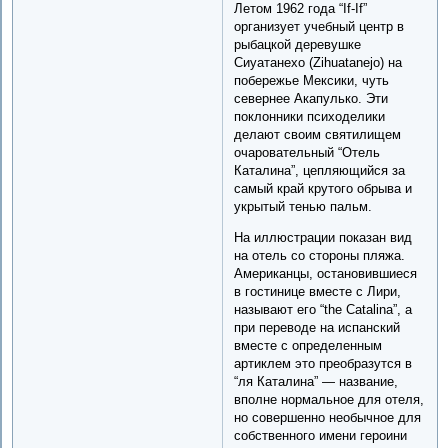
Летом 1962 года “If-If”
организует учебный центр в
рыбацкой деревушке
Сиуатанехо (Zihuatanejo) на
побережье Мексики, чуть
севернее Акапулько. Эти
поклонники психоделики
делают своим святилищем
очаровательный “Отель
Каталина”, цепляющийся за
самый край крутого обрыва и
укрытый тенью пальм.
На иллюстрации показан вид
на отель со стороны пляжа.
Американцы, остановившиеся
в гостинице вместе с Лири,
называют его “the Catalina”, а
при переводе на испанский
вместе с определенным
артиклем это преобразутся в
“ля Каталина” — название,
вполне нормальное для отеля,
но совершенно необычное для
собственного имени героини