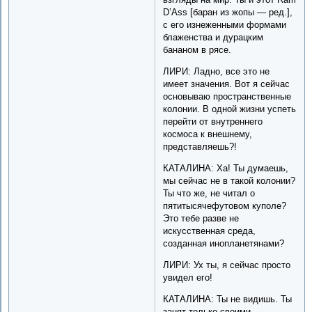
D’Ass [баран из жопы — ред.],
с его изнеженными формами
блаженства и дурацким
бананом в рясе.
ЛИРИ: Ладно, все это не
имеет значения. Вот я сейчас
основываю пространственные
колонии. В одной жизни успеть
перейти от внутреннего
космоса к внешнему,
представляешь?!
КАТАЛИНА: Ха! Ты думаешь,
мы сейчас не в такой колонии?
Ты что же, не читал о
пятитысячефутовом куполе?
Это тебе разве не
искусственная среда,
созданная инопланетянами?
ЛИРИ: Ух ты, я сейчас просто
увидел его!
КАТАЛИНА: Ты не видишь. Ты
занят только своими