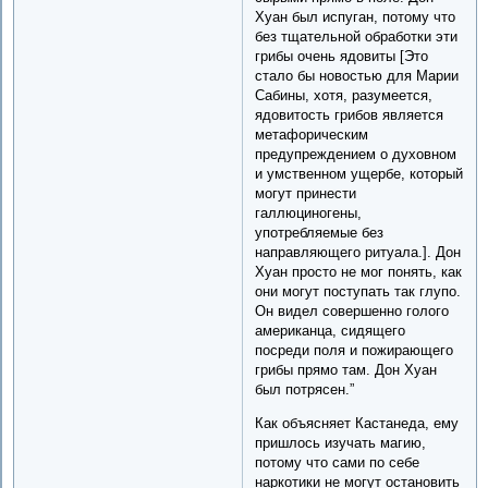
Хуан был испуган, потому что
без тщательной обработки эти
грибы очень ядовиты [Это
стало бы новостью для Марии
Сабины, хотя, разумеется,
ядовитость грибов является
метафорическим
предупреждением о духовном
и умственном ущербе, который
могут принести
галлюциногены,
употребляемые без
направляющего ритуала.]. Дон
Хуан просто не мог понять, как
они могут поступать так глупо.
Он видел совершенно голого
американца, сидящего
посреди поля и пожирающего
грибы прямо там. Дон Хуан
был потрясен.”
Как объясняет Кастанеда, ему
пришлось изучать магию,
потому что сами по себе
наркотики не могут остановить