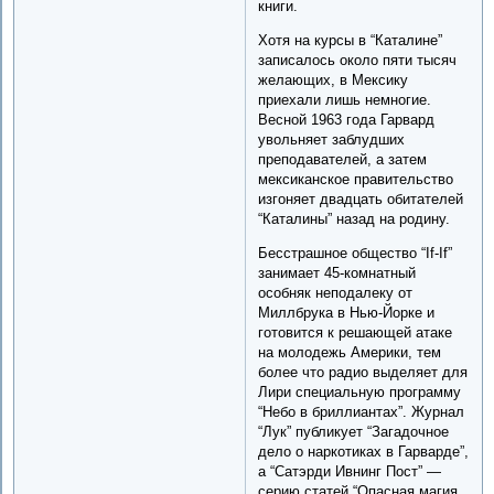
книги.
Хотя на курсы в “Каталине”
записалось около пяти тысяч
желающих, в Мексику
приехали лишь немногие.
Весной 1963 года Гарвард
увольняет заблудших
преподавателей, а затем
мексиканское правительство
изгоняет двадцать обитателей
“Каталины” назад на родину.
Бесстрашное общество “If-If”
занимает 45-комнатный
особняк неподалеку от
Миллбрука в Нью-Йорке и
готовится к решающей атаке
на молодежь Америки, тем
более что радио выделяет для
Лири специальную программу
“Небо в бриллиантах”. Журнал
“Лук” публикует “Загадочное
дело о наркотиках в Гарварде”,
а “Сатэрди Ивнинг Пост” —
серию статей “Опасная магия