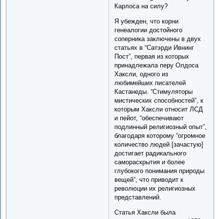
Карлоса на силу?
Я убежден, что корни
генеалогии достойного
соперника заключены в двух
статьях в “Сатэрди Ивнинг
Пост”, первая из которых
принадлежала перу Олдоса
Хаксли, одного из
любимейших писателей
Кастанеды. “Стимуляторы
мистических способностей”, к
которым Хаксли относит ЛСД
и пейот, “обеспечивают
подлинный религиозный опыт”,
благодаря которому “огромное
количество людей [зачастую]
достигает радикального
самораскрытия и более
глубокого понимания природы
вещей”, что приводит к
революции их религиозных
представлений.
Статья Хаксли была