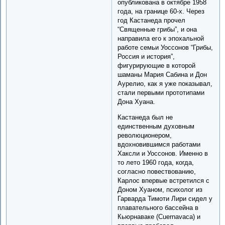
опубликована в октябре 1958
года, на границе 60-х. Через
год Кастанеда прочел
“Священные грибы”, и она
направила его к эпохальной
работе семьи Уоссонов “Грибы,
Россия и история”,
фигурирующие в которой
шаманы Мария Сабина и Дон
Аурелио, как я уже показывал,
стали первыми прототипами
Дона Хуана.
Кастанеда был не
единственным духовным
революционером,
вдохновившимся работами
Хаксли и Уоссонов. Именно в
то лето 1960 года, когда,
согласно повествованию,
Карлос впервые встретился с
Доном Хуаном, психолог из
Гарварда Тимоти Лири сидел у
плавательного бассейна в
Кьюрнаваке (Cuernavaca) и