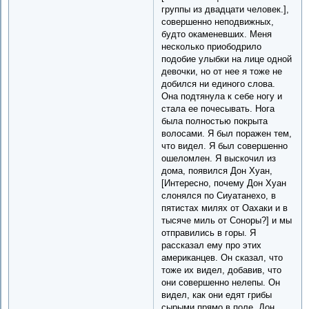
группы из двадцати человек.],
совершенно неподвижных,
будто окаменевших. Меня
несколько приободрило
подобие улыбки на лице одной
девочки, но от нее я тоже не
добился ни единого слова.
Она подтянула к себе ногу и
стала ее почесывать. Нога
была полностью покрыта
волосами. Я был поражен тем,
что видел. Я был совершенно
ошеломлен. Я выскочил из
дома, появился Дон Хуан,
[Интересно, почему Дон Хуан
слонялся по Сиуатанехо, в
пятистах милях от Оахаки и в
тысяче миль от Соноры?] и мы
отправились в горы. Я
рассказал ему про этих
американцев. Он сказал, что
тоже их видел, добавив, что
они совершенно нелепы. Он
видел, как они едят грибы
сырыми прямо в поле. Дон