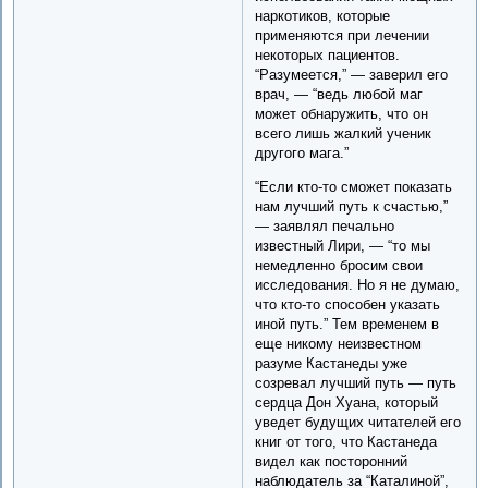
наркотиков, которые
применяются при лечении
некоторых пациентов.
“Разумеется,” — заверил его
врач, — “ведь любой маг
может обнаружить, что он
всего лишь жалкий ученик
другого мага.”
“Если кто-то сможет показать
нам лучший путь к счастью,”
— заявлял печально
известный Лири, — “то мы
немедленно бросим свои
исследования. Но я не думаю,
что кто-то способен указать
иной путь.” Тем временем в
еще никому неизвестном
разуме Кастанеды уже
созревал лучший путь — путь
сердца Дон Хуана, который
уведет будущих читателей его
книг от того, что Кастанеда
видел как посторонний
наблюдатель за “Каталиной”,