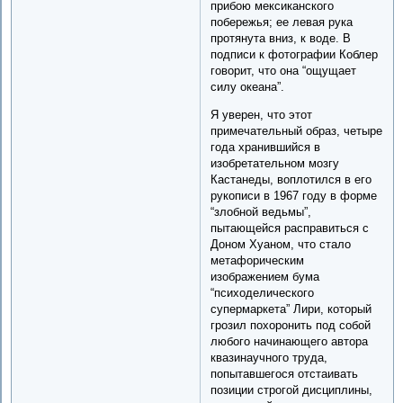
прибою мексиканского
побережья; ее левая рука
протянута вниз, к воде. В
подписи к фотографии Коблер
говорит, что она “ощущает
силу океана”.
Я уверен, что этот
примечательный образ, четыре
года хранившийся в
изобретательном мозгу
Кастанеды, воплотился в его
рукописи в 1967 году в форме
“злобной ведьмы”,
пытающейся расправиться с
Доном Хуаном, что стало
метафорическим
изображением бума
“психоделического
супермаркета” Лири, который
грозил похоронить под собой
любого начинающего автора
квазинаучного труда,
попытавшегося отстаивать
позиции строгой дисциплины,