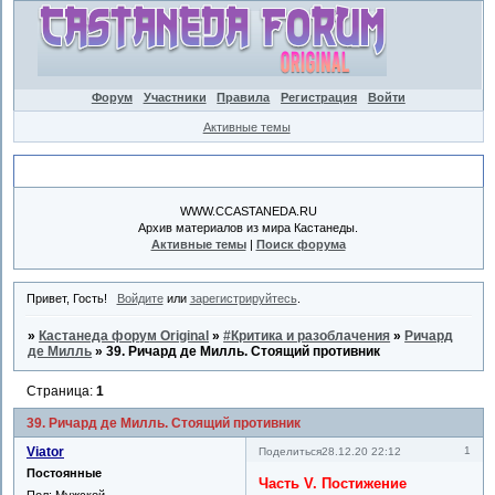
Форум
Участники
Правила
Регистрация
Войти
Активные темы
Объявление
WWW.CCASTANEDA.RU
Архив материалов из мира Кастанеды.
Активные темы
|
Поиск форума
Привет, Гость!
Войдите
или
зарегистрируйтесь
.
»
Кастанеда форум Original
»
#Критика и разоблачения
»
Ричард
де Милль
»
39. Ричард де Милль. Стоящий противник
Страница:
1
39. Ричард де Милль. Стоящий противник
Viator
1
Поделиться
28.12.20 22:12
Постоянные
Часть V. Постижение
Пол:
Мужской