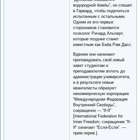
водородной бомбы”, он спешит
в Гарвард, чтобы поделиться
испытанным с остальными.
Одним из его первых
сторонников становится
психолог Ричард Альперт,
которые позднее станет
известным как Баба Рам Дасс.
Вдвоем они начинают
проповедовать свой новый
завет студентам и
преподавателям вплоть до
администрации университета,
и в результате новые
евангелисты образуют
некоммерческую корпорацию
“Международная Федерация
Внутренней Свободы“,
сокращенно — “If-If”
[International Federation for
Inner Freedom; сокращение “If-
If” означает “Если-Если”. —
прим.перев.].