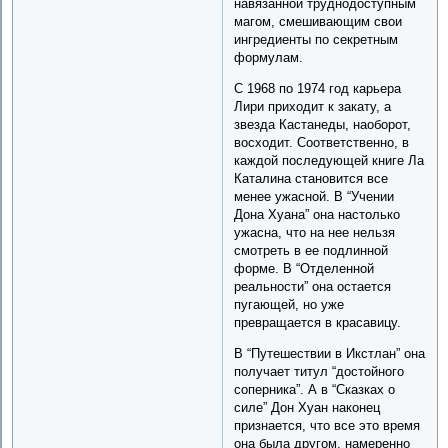
навязанной труднодоступным
магом, смешивающим свои
ингредиенты по секретным
формулам.
С 1968 по 1974 год карьера
Лири приходит к закату, а
звезда Кастанеды, наоборот,
восходит. Соответственно, в
каждой последующей книге Ла
Каталина становится все
менее ужасной. В “Учении
Дона Хуана” она настолько
ужасна, что на нее нельзя
смотреть в ее подлинной
форме. В “Отделенной
реальности” она остается
пугающей, но уже
превращается в красавицу.
В “Путешествии в Икстлан” она
получает титул “достойного
соперника”. А в “Сказках о
силе” Дон Хуан наконец
признается, что все это время
она была другом, намеренно