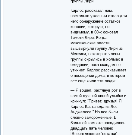
группы Лири.
Карлос рассказал нам,
насколько ужасным стало для
него обнаружение остатков
колонии, которую, по-
видимому, в 60-х основал
Тимоти Лири. Когда
мексиканские власти
вышвырнули группу Лири из
Мексики, некоторые члены
группы скрылись в холмах в
ожидании, пока скандал не
утихнет. Карлос рассказывает
о посещении дома, в котором
все еще жили эти люди:
— Я вошел, растянув рот в
самой лучшей своей улыбке и
крикнул: “Привет, друзья! Я
Карлос Кастанеда из Лос-
Анджелеса.” Но все были
словно замороженные. В
большой комнате находилось
двадцать пять человек
[Впечатляющие “остатки”