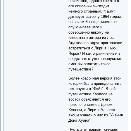
неизбежно, однако кое-что в
его описании выглядит
немного странным. “Тайм”
датирует встречу 1964 годом,
но зачем бы еще ничего не
опубликовавшего и
совершенно никому не
известного автора из Лос-
Анджелеса вдруг приглашали
встретиться с Лири в Нью-
Йорке? И как ограниченный в
средствах студент-выпускник
смог бы оплатить такое
путешествие?
Более красочная версия этой
истории была приведена пять
лет спустя в “Фэйт”. В ней
путешествие Карлоса на
восток объясняется его
приключениями с Доном
Хуаном, а Лири и Альперт
якобы узнали о них из “Учения
Дона Хуана”.
Пусть этот вариант снимает