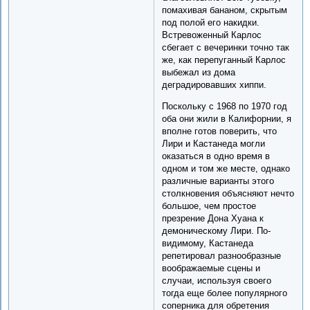
помахивая бананом, скрытым
под полой его накидки.
Встревоженный Карлос
сбегает с вечеринки точно так
же, как перепуганный Карлос
выбежал из дома
деградировавших хиппи.
Поскольку с 1968 по 1970 год
оба они жили в Калифорнии, я
вполне готов поверить, что
Лири и Кастанеда могли
оказаться в одно время в
одном и том же месте, однако
различные варианты этого
столкновения объясняют нечто
большое, чем простое
презрение Дона Хуана к
демоническому Лири. По-
видимому, Кастанеда
репетировал разнообразные
воображаемые сцены и
случаи, используя своего
тогда еще более популярного
соперника для обретения