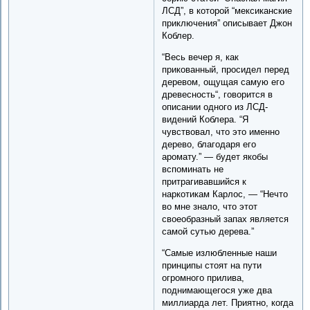
ЛСД”, в которой “мексиканские
приключения” описывает Джон
Коблер.
“Весь вечер я, как
прикованный, просидел перед
деревом, ощущая самую его
древесность“, говорится в
описании одного из ЛСД-
видений Коблера. “Я
чувствовал, что это именно
дерево, благодаря его
аромату.” — будет якобы
вспоминать не
притрагивавшийся к
наркотикам Карлос, — “Нечто
во мне знало, что этот
своеобразный запах является
самой сутью дерева.”
“Самые излюбленные наши
принципы стоят на пути
огромного прилива,
поднимающегося уже два
миллиарда лет. Приятно, когда