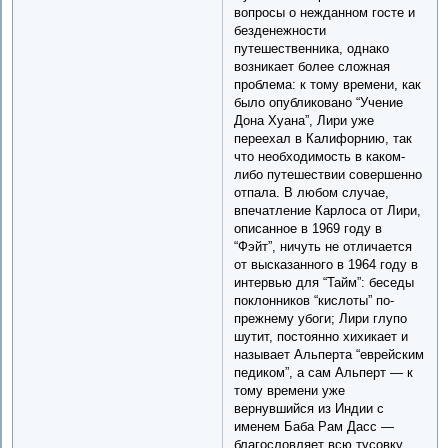
вопросы о нежданном госте и
безденежности
путешественника, однако
возникает более сложная
проблема: к тому времени, как
было опубликовано “Учение
Дона Хуана”, Лири уже
переехал в Калифорнию, так
что необходимость в каком-
либо путешествии совершенно
отпала. В любом случае,
впечатление Карлоса от Лири,
описанное в 1969 году в
“Фэйт”, ничуть не отличается
от высказанного в 1964 году в
интервью для “Тайм”: беседы
поклонников “кислоты” по-
прежнему убоги; Лири глупо
шутит, постоянно хихикает и
называет Альперта “еврейским
педиком”, а сам Альперт — к
тому времени уже
вернувшийся из Индии с
именем Баба Рам Дасс —
благословляет всю тусовку,