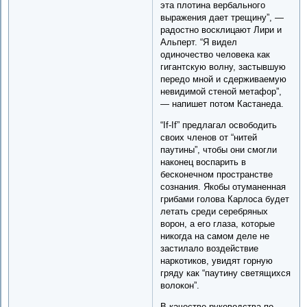
эта плотина вербального
выражения дает трещину”, —
радостно восклицают Лири и
Альперт. “Я видел
одиночество человека как
гигантскую волну, застывшую
передо мной и сдерживаемую
невидимой стеной метафор”,
— напишет потом Кастанеда.
“If-If” предлагал освободить
своих членов от “нитей
паутины”, чтобы они смогли
наконец воспарить в
бесконечном пространстве
сознания. Якобы отуманенная
грибами голова Карлоса будет
летать среди серебряных
ворон, а его глаза, которые
никогда на самом деле не
застилало воздействие
наркотиков, увидят горную
гряду как “паутину светящихся
волокон”.
В качестве руководства по