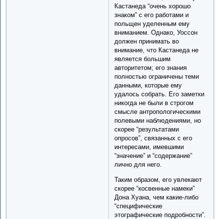
Кастанеда “очень хорошо
знаком” с его работами и
польщен уделенным ему
вниманием. Однако, Уоссон
должен принимать во
внимание, что Кастанеда не
является большим
авторитетом; его знания
полностью ограничены теми
данными, которые ему
удалось собрать. Его заметки
никогда не были в строгом
смысле антропологическими
полевыми наблюдениями, но
скорее “результатами
опросов”, связанных с его
интересами, имевшими
“значение” и “содержание”
лично для него.
Таким образом, его увлекают
скорее “косвенные намеки”
Дона Хуана, чем какие-либо
“специфические
этографические подробности”.