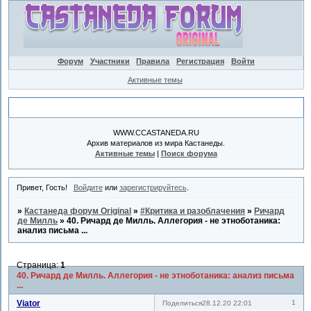
Форум
Участники
Правила
Регистрация
Войти
Активные темы
Объявление
WWW.CCASTANEDA.RU
Архив материалов из мира Кастанеды.
Активные темы
|
Поиск форума
Привет, Гость!
Войдите
или
зарегистрируйтесь
.
»
Кастанеда форум Original
»
#Критика и разоблачения
»
Ричард
де Милль
»
40. Ричард де Милль. Аллегория - не этноботаника:
анализ письма ...
Страница:
1
40. Ричард де Милль. Аллегория - не этноботаника: анализ письма
...
Viator
1
Поделиться
28.12.20 22:01