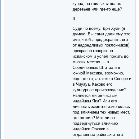
кучах, на гнилых стволах
деревьев или где-то еще?
II.
Судя по всему, Дон Хуан (я
думаю, Вы сами дали ему это
имя, чтобы предохранить его
от надоедливых поклонников)
прекрасно говорит на
испанском и успел пожить во
многих местах — в
Соединенных Штатах и в
южной Мексике, возможно,
еще где-то, а также в Соноре и
в Чиуауа. Каково его
культурное происхождение?
Является ли он чистым
индейцем Яки? Или его
личность заметно изменилась
под влиянием тех новых мест,
где он жил? Мог ли он
подвергнуться влиянию
индейцев Оахаки в
отдаленных районах этого