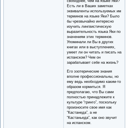
свободнее, чем на языке Яки?
Есть ли в Ваших заметках
эквиваленты используемых им
терминов на языке Яки? Было
бы чрезвычайно интересно
изучить лингвистическую
выразительность языка Яки по
значениям этих терминов.
Упоминали ли Вы в других
книгах или в выступлениях,
умеет ли он читать и писать на
испанском? Чем он
зарабатывает себе на жизнь?
Его эзотерические знания
вполне профессиональны, но
ему ведь необходимо каким-то
образом кормиться. Я
предполагаю, что Вы сами
полностью принадлежите к
культуре “гринго”, поскольку
произносите свое имя как
“Кастанеда”, а не
“Кастаньеда”, как оно звучит
на испанском.