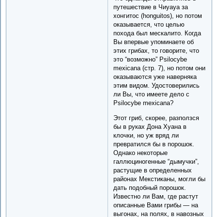
путешествие в Чиуауа за
хонгитос (honguitos), но потом
оказывается, что целью
похода был мескалито. Когда
Вы впервые упоминаете об
этих грибах, то говорите, что
это “возможно” Psilocybe
mexicana (стр. 7), но потом они
оказываются уже наверняка
этим видом. Удостоверились
ли Вы, что имеете дело с
Psilocybe mexicana?
Этот гриб, скорее, разползся
бы в руках Дона Хуана в
клочки, но уж вряд ли
превратился бы в порошок.
Однако некоторые
галлюциногенные “дымучки”,
растущие в определенных
районах Мекстиканы, могли бы
дать подобный порошок.
Известно ли Вам, где растут
описанные Вами грибы — на
выгонах, на полях, в навозных