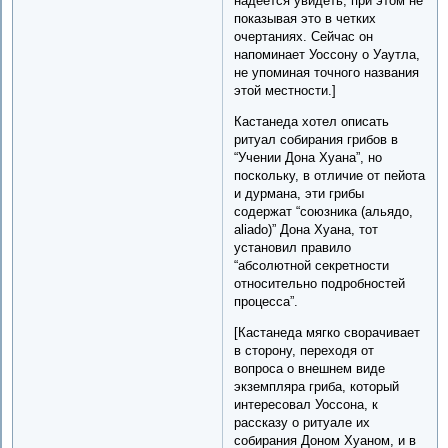
надеется увидеть, при этом не
показывая это в четких
очертаниях. Сейчас он
напоминает Уоссону о Уаутла,
не упоминая точного названия
этой местности.]
Кастанеда хотел описать
ритуал собирания грибов в
“Учении Дона Хуана”, но
поскольку, в отличие от пейота
и дурмана, эти грибы
содержат “союзника (альядо,
aliado)” Дона Хуана, тот
установил правило
“абсолютной секретности
относительно подробностей
процесса”.
[Кастанеда мягко сворачивает
в сторону, переходя от
вопроса о внешнем виде
экземпляра гриба, который
интересовал Уоссона, к
рассказу о ритуале их
собирания Доном Хуаном, и в