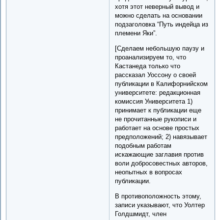
хотя этот неверный вывод и
можно сделать на основании
подзаголовка “Путь индейца из
племени Яки”.
[Сделаем небольшую паузу и
проанализируем то, что
Кастанеда только что
рассказал Уоссону о своей
публикации в Калифорнийском
университете: редакционная
комиссия Университета 1)
принимает к публикации еще
не прочитанные рукописи и
работает на основе простых
предположений; 2) навязывает
подобным работам
искажающие заглавия против
воли добросовестных авторов,
неопытных в вопросах
публикации.
В противоположность этому,
записи указывают, что Уолтер
Голдшмидт, член