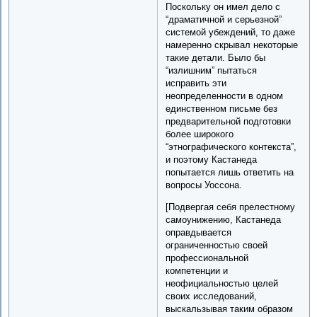
Поскольку он имел дело с
“драматичной и серьезной”
системой убеждений, то даже
намеренно скрывал некоторые
такие детали. Было бы
“излишним” пытаться
исправить эти
неопределенности в одном
единственном письме без
предварительной подготовки
более широкого
“этнографического контекста”,
и поэтому Кастанеда
попытается лишь ответить на
вопросы Уоссона.
[Подвергая себя прелестному
самоунижению, Кастанеда
оправдывается
ограниченностью своей
профессиональной
компетенции и
неофициальностью целей
своих исследований,
выскальзывая таким образом