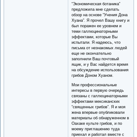
“Экономическая ботаника”
предложила мне сделать
обзор на основе “Учения Дона
Хуана”. Я прочел Вашу книгу и
был поражен ее уровнем и
теми галлюцинаторными
эффектами, которые Вы
испытали. Я надеюсь, что
письма от незнакомых людей
еще не окончательно
заполнили Ваш почтовый
ящик, и у Вас найдется время
на обсуждение использования
грибов Доном Хуаном.
Мои профессиональные
интересы в первую очередь
связаны с галлюцинаторными
эффектами мексиканских
“священных грибов”. Я и моя
жена впервые опубликовали
материалы об обнаруженном в
Оахаке культе грибов, и по
моему приглашению туда
приехал и работал вместе с