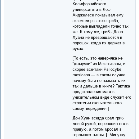
Калифорнийского
университета в Лос-
Анджелесе показывал ему
экземпляры этого гриба,
которые выглядели точно так
же. К тому же, грибы Дона
Хуана не превращаются в
порошок, когда их держат в
руках.
[То есть, это наверняка не
“дымучки” из Мекстиканы, и
скорее все-таки Psilocybe
mexicana — в таком случае,
почему бы и не называть их
так и дальше в книге? Тактика
представления мага в
унизительном виде служит его
стратегии окончательного
самоутверждения.]
Дон Хуан всегда брал гриб
левой рукой, переносил его в
правую, а потом бросал в
горлышко тыквы. [_Минутку!_