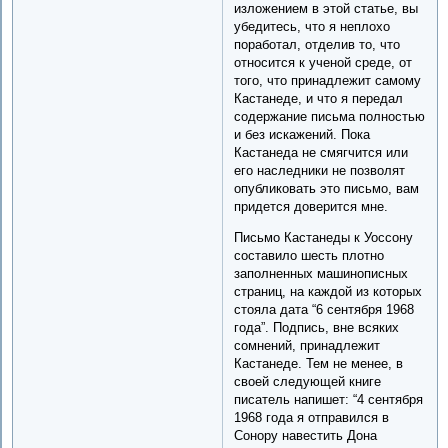
изложением в этой статье, вы
убедитесь, что я неплохо
поработал, отделив то, что
относится к ученой среде, от
того, что принадлежит самому
Кастанеде, и что я передал
содержание письма полностью
и без искажений. Пока
Кастанеда не смягчится или
его наследники не позволят
опубликовать это письмо, вам
придется доверится мне.
Письмо Кастанеды к Уоссону
составило шесть плотно
заполненных машинописных
страниц, на каждой из которых
стояла дата “6 сентября 1968
года”. Подпись, вне всяких
сомнений, принадлежит
Кастанеде. Тем не менее, в
своей следующей книге
писатель напишет: “4 сентября
1968 года я отправился в
Сонору навестить Дона