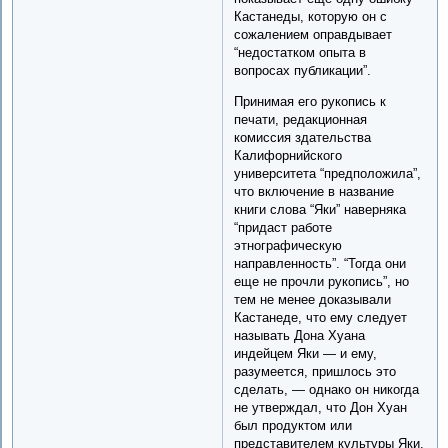
Кастанеды, которую он с
сожалением оправдывает
“недостатком опыта в
вопросах публикации”.
Принимая его рукопись к
печати, редакционная
комиссия здательства
Калифорнийского
университета “предположила”,
что включение в название
книги слова “Яки” наверняка
“придаст работе
этнографическую
направленность”. “Тогда они
еще не прочли рукопись”, но
тем не менее доказывали
Кастанеде, что ему следует
называть Дона Хуана
индейцем Яки — и ему,
разумеется, пришлось это
сделать, — однако он никогда
не утверждал, что Дон Хуан
был продуктом или
представителем культуры Яки,