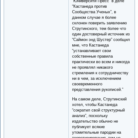
“Юниверсити Пресс” в деле
“Кастанеда против
Сообщества Ученых”, в
данном случае я более
склонен поверить заявлению
Струтинского, тем более что
один достоверный источник из
“Саймон энд Шустер” сообщил
мне, что Кастанеда
“устанавливает свои
собственные правила
практически во всем и никогда
не проявлял никакого
стремления к сотрудничеству
ни в чем, за исключением
своевременного
представления рукописей.”
На самом деле, Струтинский
хотел, чтобы Кастанеда
“сократил свой структурный
анализ”, поскольку
издательство обычно не
публикует всякие
утомительные пародии на
теоретизирования, тем не