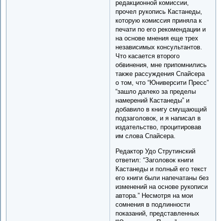
редакционной комиссии,
прочел рукопись Кастанеды,
которую комиссия приняла к
печати по его рекомендации и
на основе мнения еще трех
независимых консультантов.
Что касается второго
обвинения, мне припомнились
также рассуждения Спайсера
о том, что “Юниверсити Пресс”
“зашло далеко за пределы
намерений Кастанеды” и
добавило в книгу смущающий
подзаголовок, и я написал в
издательство, процитировав
им слова Спайсера.
Редактор Удо Струтинский
ответил: “Заголовок книги
Кастанеды и полный его текст
его книги были напечатаны без
изменений на основе рукописи
автора.” Несмотря на мои
сомнения в подлинности
показаний, представленных