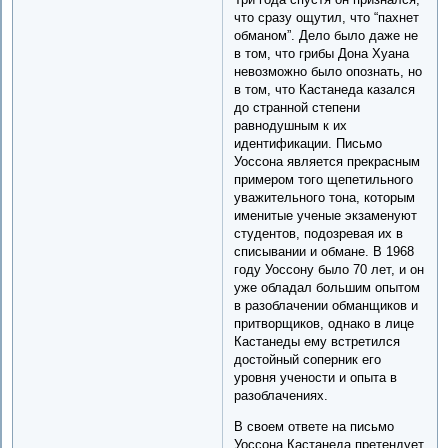
что сразу ощутил, что “пахнет
обманом”. Дело было даже не
в том, что грибы Дона Хуана
невозможно было опознать, но
в том, что Кастанеда казался
до странной степени
равнодушным к их
идентификации. Письмо
Уоссона является прекрасным
примером того щепетильного
уважительного тона, которым
именитые ученые экзаменуют
студентов, подозревая их в
списывании и обмане. В 1968
году Уоссону было 70 лет, и он
уже обладал большим опытом
в разоблачении обманщиков и
притворщиков, однако в лице
Кастанеды ему встретился
достойный соперник его
уровня учености и опыта в
разоблачениях.
В своем ответе на письмо
Уоссона Кастанеда претендует