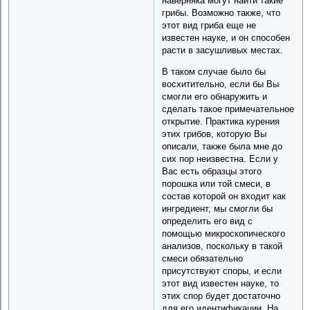
наверняка могут найти такие
грибы. Возможно также, что
этот вид гриба еще не
известен науке, и он способен
расти в засушливых местах.
В таком случае было бы
восхитительно, если бы Вы
смогли его обнаружить и
сделать такое примечательное
открытие. Практика курения
этих грибов, которую Вы
описали, также была мне до
сих пор неизвестна. Если у
Вас есть образцы этого
порошка или той смеси, в
состав которой он входит как
ингредиент, мы смогли бы
определить его вид с
помощью микроскопического
анализов, поскольку в такой
смеси обязательно
присутствуют споры, и если
этот вид известен науке, то
этих спор будет достаточно
для его идентификации. На