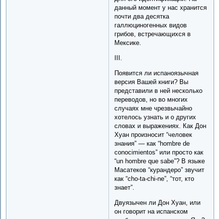
данный момент у нас хранится
почти два десятка
галлюциногенных видов
грибов, встречающихся в
Мексике.
III.
Появится ли испаноязычная
версия Вашей книги? Вы
представили в ней несколько
переводов, но во многих
случаях мне чрезвычайно
хотелось узнать и о других
словах и выражениях. Как Дон
Хуан произносит “человек
знания” — как “hombre de
conocimientos” или просто как
“un hombre que sabe”? В языке
Масатеков “курандеро” звучит
как “cho-ta-chi-ne”, “тот, кто
знает”.
Двуязычен ли Дон Хуан, или
он говорит на испанском