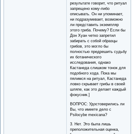
результате говорит, что ритуал
запрещено кому-либо
описывать. Он ни упоминает,
ни подразумевает, возможно
ли представить экземпляр
этого гриба. Почему? Если бы
Дон Хуан четко запретил
забирать с собой образцы
грибов, это могло бы
полностью предрешить судьбу
их ботанического
исследования, однако
Кастанеда слишком тонок для
подобного хода. Пока мы
пялимся на ритуал, Кастанеда
ловко скрывает грибы в своей
шляпе, как это делает каждый
фокусник.]
ВОПРОС: Удостоверились ли
Вы, что имеете дело с
Psilocybe mexicana?
3. Нет. Это была лишь
преположительная оценка,