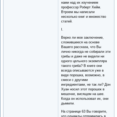
нами над их изучением
профессор Роберт Хейм.
Втроем мы написали
несколько книг и множество
статей.
I.
Верно ли мое заключение,
сложившееся на основе
Вашего рассказа, что Вы
лично никогда не собирали эти
грибы и даже не видели ни
одного цельного экземпляра
такого гриба? В книге они
всегда описываются уже в
виде порошка, возможно, в
смеси с другими
ингредиентами, не так ли? Дон
Хуан носил этот порошок в
мешочке, висящем на шее.
Когда он использовал их, они
дымили.
На странице 63 Вы говорите,
что однажды отправились в