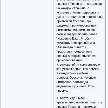
письмо к Уоссону — заголовки
на каждой странице, с
указанием имени адресата и
даты, что является постоянной
привычкой Уоссона; три
раздела, пронумерованных
римскими цифрами; те же
самые завершающие слова
“Искренне Ваш”. Чтобы
избежать повторений типа
“Кастанеда пишет” я
представил содержание
письма в форме списка из
пронумерованных
утверждений, а комментирую
эти утверждения, как обычно,
в квадратных скобках.
Вопросы Уоссона, которые
цитировал Кастанеда,
выделены курсивом. Итак,
письмо:
1. Кастанеде было
чрезвычайно приятно получить
письмо Уоссона, поскольку