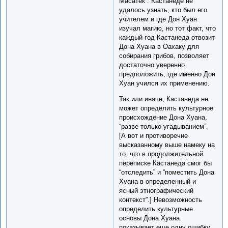
Масатек”. Кастанеде не
удалось узнать, кто был его
учителем и где Дон Хуан
изучал магию, но тот факт, что
каждый год Кастанеда отвозит
Дона Хуана в Оахаку для
собирания грибов, позволяет
достаточно уверенно
предположить, где именно Дон
Хуан учился их применению.
Так или иначе, Кастанеда не
может определить культурное
происхождение Дона Хуана,
“разве только угадыванием”.
[А вот и противоречие
высказанному выше намеку на
то, что в продолжительной
переписке Кастанеда смог бы
“отследить” и “поместить Дона
Хуана в определенный и
ясный этнографический
контекст”.] Невозможность
определить культурные
основы Дона Хуана
показывает еще одну ошибку