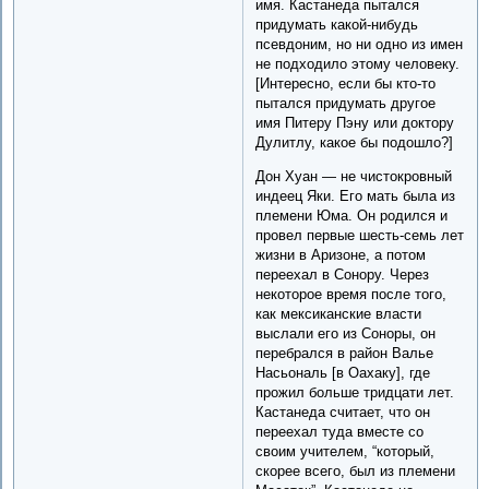
имя. Кастанеда пытался
придумать какой-нибудь
псевдоним, но ни одно из имен
не подходило этому человеку.
[Интересно, если бы кто-то
пытался придумать другое
имя Питеру Пэну или доктору
Дулитлу, какое бы подошло?]
Дон Хуан — не чистокровный
индеец Яки. Его мать была из
племени Юма. Он родился и
провел первые шесть-семь лет
жизни в Аризоне, а потом
переехал в Сонору. Через
некоторое время после того,
как мексиканские власти
выслали его из Соноры, он
перебрался в район Валье
Насьональ [в Оахаку], где
прожил больше тридцати лет.
Кастанеда считает, что он
переехал туда вместе со
своим учителем, “который,
скорее всего, был из племени