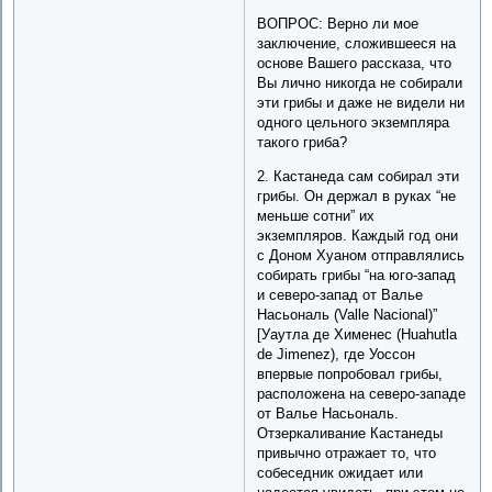
ВОПРОС: Верно ли мое
заключение, сложившееся на
основе Вашего рассказа, что
Вы лично никогда не собирали
эти грибы и даже не видели ни
одного цельного экземпляра
такого гриба?
2. Кастанеда сам собирал эти
грибы. Он держал в руках “не
меньше сотни” их
экземпляров. Каждый год они
с Доном Хуаном отправлялись
собирать грибы “на юго-запад
и северо-запад от Валье
Насьональ (Valle Nacional)”
[Уаутла де Хименес (Huahutla
de Jimenez), где Уоссон
впервые попробовал грибы,
расположена на северо-западе
от Валье Насьональ.
Отзеркаливание Кастанеды
привычно отражает то, что
собеседник ожидает или