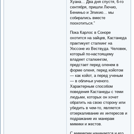
Хуана… Два дня спустя, 6-го
сентября, пришли Лючио,
Бениньо и Элихио… мы
собирались вместе
поохотиться.”
Пока Карлос в Соноре
охотится на зайцев, Кастанеда
практикует сталкинг на
Уоссоне из Вествуда. Человек,
который по-настоящему
владеет сталкингом,
предстает перед оленем в
форме оленя, перед койотом
— как койот, а перед ученым
— в обличьи ученого.
Характерным способом
поведения Кастанеды с теми
людьми, которых он хочет
обратить на свою сторону или
убедить в чем-то, является
отзеркаливание их интересов и
подражание их манерам
мимики и жестов.
С мимикрии начинается и его