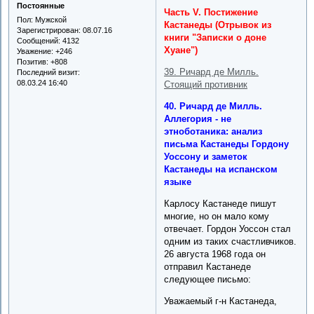
Постоянные
Часть V. Постижение
Пол:
Мужской
Кастанеды (Отрывок из
Зарегистрирован
: 08.07.16
книги "Записки о доне
Сообщений:
4132
Хуане")
Уважение:
+246
Позитив:
+808
39. Ричард де Милль.
Последний визит:
08.03.24 16:40
Стоящий противник
40. Ричард де Милль.
Аллегория - не
этноботаника: анализ
письма Кастанеды Гордону
Уоссону и заметок
Кастанеды на испанском
языке
Карлосу Кастанеде пишут
многие, но он мало кому
отвечает. Гордон Уоссон стал
одним из таких счастливчиков.
26 августа 1968 года он
отправил Кастанеде
следующее письмо:
Уважаемый г-н Кастанеда,