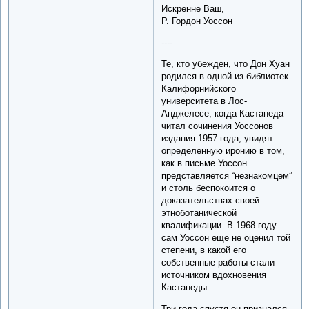
Искренне Ваш,
Р. Гордон Уоссон
----
Те, кто убежден, что Дон Хуан
родился в одной из библиотек
Калифорнийского
университета в Лос-
Анджелесе, когда Кастанеда
читал сочинения Уоссонов
издания 1957 года, увидят
определенную иронию в том,
как в письме Уоссон
представляется “незнакомцем”
и столь беспокоится о
доказательствах своей
этноботанической
квалификации. В 1968 году
сам Уоссон еще не оценил той
степени, в какой его
собственные работы стали
источником вдохновения
Кастанеды.
Три года спустя он признался,