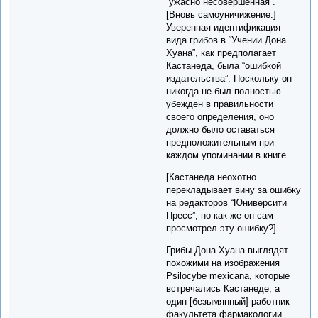
“ужасно несовершенная”.
[Вновь самоуничижение.]
Уверенная идентификация
вида грибов в “Учении Дона
Хуана”, как предполагает
Кастанеда, была “ошибкой
издательства”. Поскольку он
никогда не был полностью
убежден в правильности
своего определения, оно
должно было оставаться
предположительным при
каждом упоминании в книге.
[Кастанеда неохотно
перекладывает вину за ошибку
на редакторов “Юниверсити
Пресс”, но как же он сам
просмотрел эту ошибку?]
Грибы Дона Хуана выглядят
похожими на изображения
Psilocybe mexicana, которые
встречались Кастанеде, а
один [безымянный] работник
факультета фармакологии