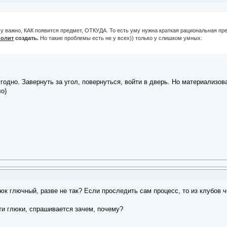
Ему важно, КАК появится предмет, ОТКУДА. То есть уму нужна краткая рациональная п
волит
создать.
Но такие проблемы есть не у всех)) только у слишком умных.
годно. Завернуть за угол, повернуться, войти в дверь. Но материализов
о)
юк глючный, разве не так? Если проследить сам процесс, то из клубов ч
ти глюки, спрашивается зачем, почему?