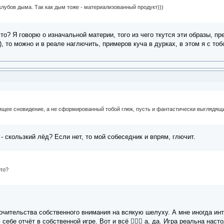
з клубов дыма. Так как дым тоже - материализованный продукт)))
это? Я говорю о изначальной материи, того из чего ткутся эти образы, п
, то можно и в реале наглючить, примеров куча в дурках, в этом я с то
тоящее сновидение, а не сформированный тобой глюк, пусть и фантастически выглядя
- скользкий лёд? Если нет, то мой собеседник и впрям, глючит.
это?
точительства собственного внимания на всякую шелуху. А мне иногда инт
 себе отчёт в собственной игре. Вот и всё 🤷🏻‍♀️ а, да. Игра реальна на