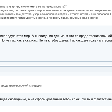
 иметь квартиру нужно уметь ее материализовать?))
виде снов, порталов, целых миров, неорганов и твк далее, а что если не создавать ве
начиналось то с детства, узоры оживляли на коврах и стенах, потом и сны рисовали.
зни и по итогу пятые десятые врата, а по факту пшык, обычные сны о вратах.
 исследую этот мир. А сновидения для меня что-то вроде тренировочно
Но не так, как в сказках. Не из клубов дыма. Так как дым тоже - матери
то вроде тренировочной площадки
тоящее сновидение, а не сформированный тобой глюк, пусть и фантасти