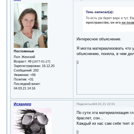
Тень написал(а):
То есть ум берет верх и тут. 
пространстве, он его
не поз
Интересное объяснение.
Я могла материализовать что у
Постоянные
объяснению, поняла, в чем дел
Пол:
Женский
Возраст:
49
[1977-01-27]
0
Зарегистрирован
: 16.12.20
Сообщений:
202
Уважение:
+56
Позитив:
+31
Последний визит:
04.03.21 14:16
Искандер
Поделиться
04.01.21 22:01
По сути эта материализация гл
браслет, сон...
Каждый из нас сам себе ткет э
0