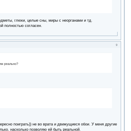
редметы, глюки, целые сны, миры с неорганами и тд.
бой полностью согласен.
9
щим реально?
ересно поиграть)) не во врата и движущиеся обои. У меня другие
столько, насколько позволяю ей быть реальной.