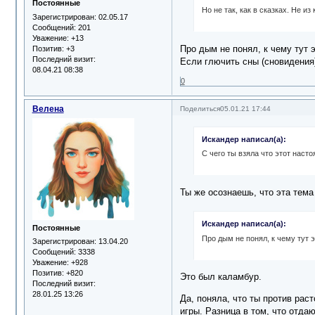
Постоянные
Но не так, как в сказках. Не и
Зарегистрирован
: 02.05.17
Сообщений:
201
Уважение:
+13
Про дым не понял, к чему тут 
Позитив:
+3
Последний визит:
Если глючить сны (сновидения)
08.04.21 08:38
0
Велена
Поделиться
05.01.21 17:44
Искандер написал(а):
С чего ты взяла что этот нас
Ты же осознаешь, что эта тема 
Искандер написал(а):
Постоянные
Про дым не понял, к чему тут 
Зарегистрирован
: 13.04.20
Сообщений:
3338
Уважение:
+928
Позитив:
+820
Это был каламбур.
Последний визит:
28.01.25 13:26
Да, поняла, что ты против рас
игры. Разница в том, что отдаю