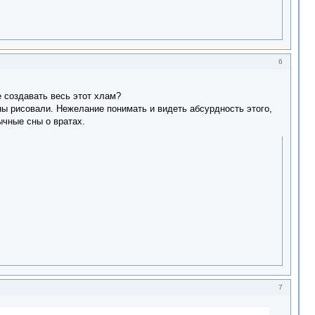
6
е создавать весь этот хлам?
сны рисовали. Нежелание понимать и видеть абсурдность этого,
ычные сны о вратах.
7