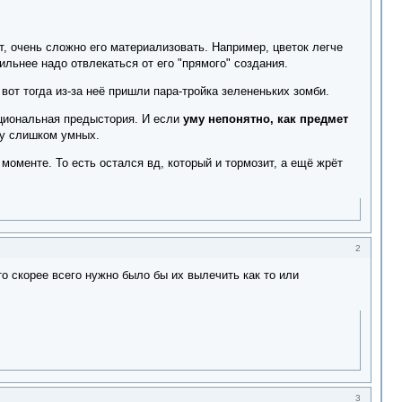
т, очень сложно его материализовать. Например, цветок легче
ильнее надо отвлекаться от его "прямого" создания.
вот тогда из-за неё пришли пара-тройка зелененьких зомби.
ациональная предыстория. И если
уму непонятно, как предмет
 у слишком умных.
моменте. То есть остался вд, который и тормозит, а ещё жрёт
2
 скорее всего нужно было бы их вылечить как то или
3