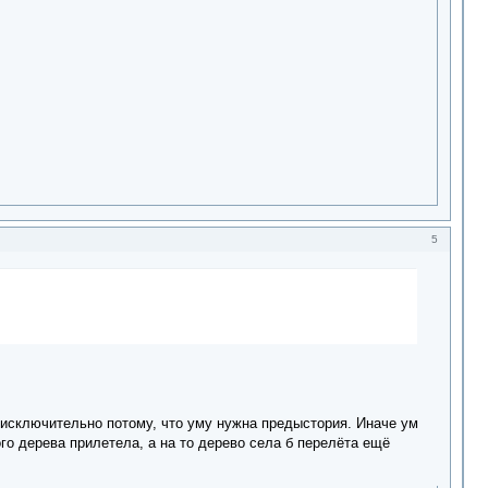
5
т исключительно потому, что уму нужна предыстория. Иначе ум
ого дерева прилетела, а на то дерево села б перелёта ещё