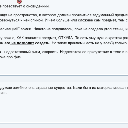
е повествует о сновиденнии.
глядя на пространство, в котором должен проявиться задуманный предме
овернуться к ней спиной. И чем больше или сложнее сам предмет, тем с
ализацией" зомби. Ничего не получилось, пока не создала угол стены, и 
Ему важно, КАК появится предмет, ОТКУДА. То есть уму нужна краткая р
он его
не позволит
создать.
Но такие проблемы есть не у всех)) только
 - недостаточный ритм, скорость. Недостаточное присутствие в теле и в 
уже про физ.
 думаю зомби очень страшные существа. Если бы я их материализовал то
лись.