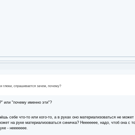
ти глюки, спрашивается зачем, почему?
?" или "почему именно эти"?
аёшь себе что-то или кого-то, а в руках оно материализоваться не може
 может на руке материализоваться синичка? Неееееее, надо, чтоб она с т
уке - неееееее.