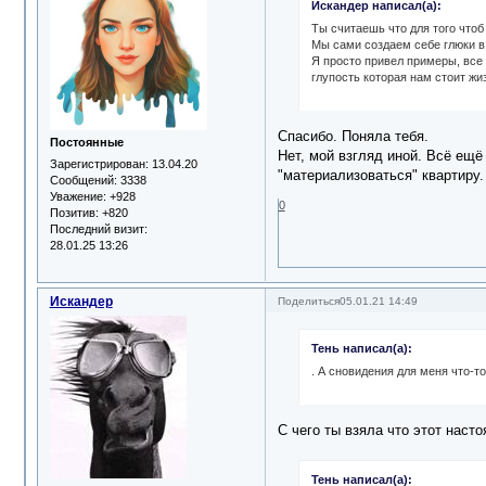
Искандер написал(а):
Ты считаешь что для того чтоб
Мы сами создаем себе глюки в 
Я просто привел примеры, все 
глупость которая нам стоит жи
Спасибо. Поняла тебя.
Постоянные
Нет, мой взгляд иной. Всё ещё
Зарегистрирован
: 13.04.20
"материализоваться" квартиру. 
Сообщений:
3338
Уважение:
+928
0
Позитив:
+820
Последний визит:
28.01.25 13:26
Искандер
Поделиться
05.01.21 14:49
Тень написал(а):
. А сновидения для меня что-
С чего ты взяла что этот нас
Тень написал(а):