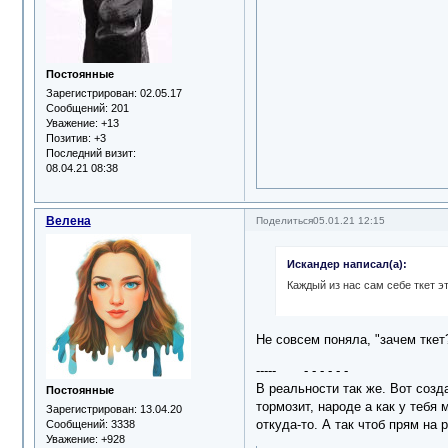
Постоянные
Зарегистрирован
: 02.05.17
Сообщений:
201
Уважение:
+13
Позитив:
+3
Последний визит:
08.04.21 08:38
Велена
Поделиться
05.01.21 12:15
Искандер написал(а):
Каждый из нас сам себе ткет э
Не совсем поняла, "зачем ткет
----- - - - - - -
В реальности так же. Вот созд
Постоянные
тормозит, народе а как у тебя
Зарегистрирован
: 13.04.20
откуда-то. А так чтоб прям на р
Сообщений:
3338
Уважение:
+928