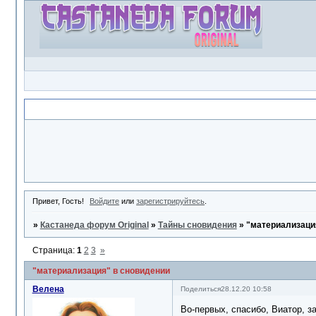
Объявление
Привет, Гость!
Войдите
или
зарегистрируйтесь
.
»
Кастанеда форум Original
»
Тайны сновидения
»
"материализаци
Страница:
1
2
3
»
"материализация" в сновидении
Велена
Поделиться
28.12.20 10:58
Во-первых, спасибо, Виатор, з