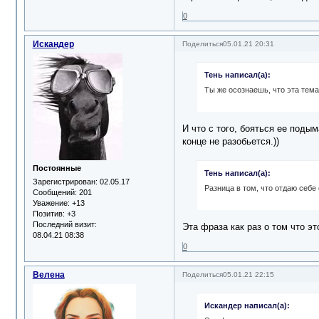
0
Искандер
Поделиться
05.01.21 20:31
Тень написал(а):
Ты же осознаешь, что эта тема 
И что с того, бояться ее поды
конце не разобьется.))
Постоянные
Тень написал(а):
Зарегистрирован
: 02.05.17
Разница в том, что отдаю себе 
Сообщений:
201
Уважение:
+13
Позитив:
+3
Последний визит:
Эта фраза как раз о том что эт
08.04.21 08:38
0
Велена
Поделиться
05.01.21 22:15
Искандер написал(а):