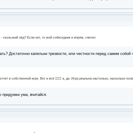
- скользкий лёд? Если нет, то мой собеседник и впрям, глючит.
мать? Достаточно капельки трезвости, или честности перед самим собой ч
отчёт в собственной игре. Вот и всё 🤷🏻‍♀️ а, да. Игра реальна настолько, насколько по
о придумки ума, вчитайся.