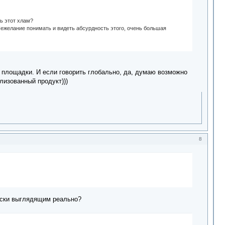
сь этот хлам?
 Нежелание понимать и видеть абсурдность этого, очень большая
й площадки. И если говорить глобально, да, думаю возможно
ализованный продукт)))
8
чески выглядящим реально?