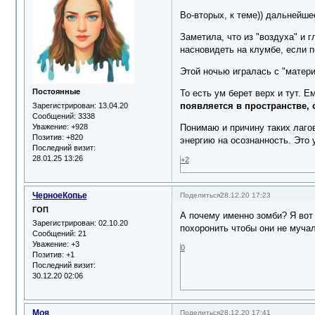
Во-вторых, к теме)) дальнейше
Заметила, что из "воздуха" и 
насновидеть на клумбе, если п
Этой ночью игралась с "матери
Постоянные
То есть ум берет верх и тут. 
появляется в пространстве, 
Зарегистрирован
: 13.04.20
Сообщений:
3338
Уважение:
+928
Понимаю и причину таких лагов
Позитив:
+820
энергию на осознанность. Это 
Последний визит:
28.01.25 13:26
+2
ЧерноеКопье
Поделиться
28.12.20 17:23
ГОП
А почему именно зомби? Я вот
Зарегистрирован
: 02.10.20
похоронить чтобы они не муча
Сообщений:
21
Уважение:
+3
0
Позитив:
+1
Последний визит:
30.12.20 02:06
Моя
Поделиться
28.12.20 17:41