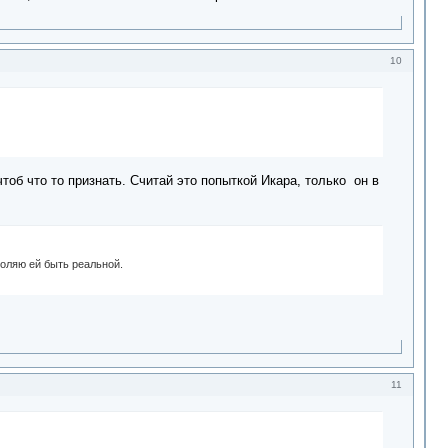
10
тоб что то признать. Считай это попыткой Икара, только он в
зволяю ей быть реальной.
11