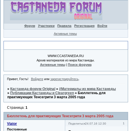
Форум
Участники
Правила
Регистрация
Войти
Активные темы
Объявление
WWW.CCASTANEDA.RU
Архив материалов из мира Кастанеды.
Активные темы
|
Поиск форума
Привет, Гость!
Войдите
или
зарегистрируйтесь
.
»
Кастанеда форум Original
»
#Материалы из мира Кастанеды
»
Публикации Кастанеды и Cleargreen
»
Бюллетень для
практикующих Тенсегрити 3 марта 2005 года
Страница:
1
Бюллетень для практикующих Тенсегрити 3 марта 2005 года
Viator
1
Поделиться
24.07.16 12:30
Постоянные