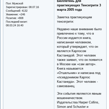
Бюллетень для
Пол:
Мужской
практикующих Тенсегрити 3
Зарегистрирован
: 08.07.16
марта 2005 года
Сообщений:
4132
Уважение:
+246
Заметка практикующим
Позитив:
+808
тенсегрити:
Последний визит:
08.03.24 16:40
Недавно наше внимание было
привлечено к тому, что в
России издается книга,
написанная человеком,
который утверждает, что он
является Карлосом
Кастанедой. Этот человек
также заявил, что он появится
в Москве как «сам автор».
Книга называется
«Отшельник» и написана под
«псевдонимом Карлос
Кастанеда». Этот человек -
самозванец.
Эти события являются явным
мошенничеством.
Издательства Harper Collins,
Simon and Schuster и