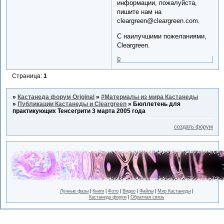
информации, пожалуйста,
пишите нам на
cleargreen@cleargreen.com.
С наилучшими пожеланиями,
Cleargreen.
0
Страница:
1
»
Кастанеда форум Original
»
#Материалы из мира Кастанеды
»
Публикации Кастанеды и Cleargreen
»
Бюллетень для
практикующих Тенсегрити 3 марта 2005 года
создать форум
Лунные фазы
|
Книги
|
Фото
|
Видео
|
Файлы
|
Мир Кастанеды
|
Кастанеда форум
|
Обратная связь