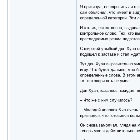
Я прикинул, не спросить ли о 
сам объяснил, что имеет в вид
определенной категории. Эти л
И это их, естественно, выдава
контрольное слово. Тех, кто в
преследуемых решил подготови
С широкой улыбкой дон Хуан ск
подошел к заставе и стал ждат
Тут дон Хуан выразительно ум
игру. Что будет дальше, мне б
определенные слова. В этом ан
тот выговаривать не умел.
Дон Хуан, казалось, ожидал, п
– Что же с ним случилось?
– Молодой человек был очень х
признался, что готовился целы
Он снова замолчал, глядя на м
теперь уже я действительно не