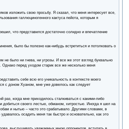
яков изложить свою просьбу. Я сказал, что меня интересует все,
ользования галлюциногенного кактуса пейота, которым я
 решил, что представился достаточно солидно и впечатление
мнения, было бы полезно как-нибудь встретиться и потолковать о
м не было ни гнева, ни угрозы. И все же этот взгляд буквально
. Однако перед уходом старик все же несколько меня
едставить себе всю его уникальность в контексте моего
ился с доном Хуаном, мне уже довелось как следует
кий раз, когда мне приходилось сталкиваться с какими-либо
и добиться своего лестью, обманом, хитростью. Иногда я шел на
лобам и нытью – часто это срабатывало. Другими словами, в
 удавалось осадить меня так быстро и основательно, как это
 слова, выслушивать уважаемых мною оппонентов, вступать в