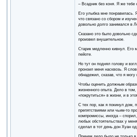
– Всадник без коня. Я же тебе
Его улыбка мне понравилась. Я
что связано со сбором и изуче
довольно долго занимался в Л
Сказано это было довольно сде
произвел внушительное.
Старик медленно кивнул. Его м
пейоте.
Но тут он поднял голову и взг
пронзил меня насквозь. Я сло
обнадежил, сказав, что я могу 
Чтобы оценить должным образо
жизненного опыта. Дело в том,
«покрутиться» в жизни, и в эт
С тех пор, как я покинул дом, 
препятствиями или чьим-то про
компромиссы, иногда – спорил,
любых обстоятельствах у меня 
сделал в тот день дон Хуан од
Причем дело было не только в 