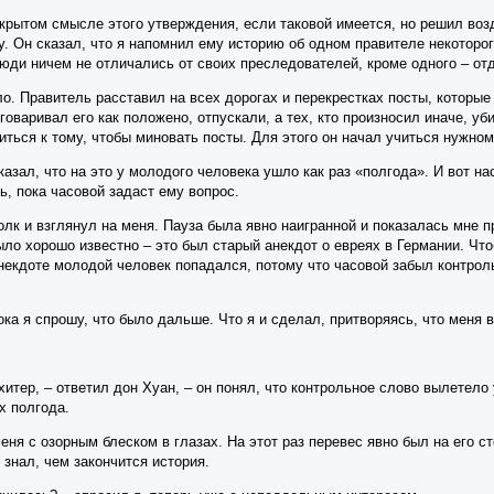
скрытом смысле этого утверждения, если таковой имеется, но решил воз
у. Он сказал, что я напомнил ему историю об одном правителе некоторо
юди ничем не отличались от своих преследователей, кроме одного – от
ло. Правитель расставил на всех дорогах и перекрестках посты, которы
ыговаривал его как положено, отпускали, а тех, кто произносил иначе, у
ться к тому, чтобы миновать посты. Для этого он начал учиться нужно
азал, что на это у молодого человека ушло как раз «полгода». И вот н
ь, пока часовой задаст ему вопрос.
олк и взглянул на меня. Пауза была явно наигранной и показалась мне 
ыло хорошо известно – это был старый анекдот о евреях в Германии. Чт
екдоте молодой человек попадался, потому что часовой забыл контроль
ока я спрошу, что было дальше. Что я и сделал, притворяясь, что меня
итер, – ответил дон Хуан, – он понял, что контрольное слово вылетело у
х полгода.
еня с озорным блеском в глазах. На этот раз перевес явно был на его с
 знал, чем закончится история.