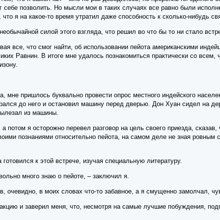
г себе позволить. Но мысли мои в таких случаях все равно были испол
 что я на какое-то время утратил даже способность к сколько-нибудь 
необычайной силой этого взгляда, что решил во что бы то ни стало встр
ывая все, что смог найти, об использовании пейота американскими инде
иких Равнин. В итоге мне удалось познакомиться практически со всем, ч
изону.
, мне пришлось буквально провести опрос местного индейского населени
обрался до него и остановил машину перед дверью. Дон Хуан сидел на д
вылезал из машины.
 потом я осторожно перевел разговор на цель своего приезда, сказав, ч
воими познаниями относительно пейота, на самом деле не зная ровным с
а готовился к этой встрече, изучая специальную литературу.
вольно много знаю о пейоте, – заключил я.
в, очевидно, в моих словах что-то забавное, а я смущенно замолчал, ч
акцию и заверил меня, что, несмотря на самые лучшие побуждения, подг