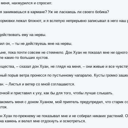
 меня, нахмурился и спросил:
мя занимаешься в кармане? Уж не ласкаешь ли своего бобика?
рмовки лежал блокнот, и я вслепую непрерывно записывал в него наш ра
 действовать ему на нервы.
ил он, – ты не действуешь мне на нервы.
не, пока почти совсем не стемнело. Дон Хуан не показал мне ни одного
е каких-то больших кустов.
ущества, – сказал дон Хуан, не глядя на меня, – они живые и все чувств
льный порыв ветра пронесся по пустынному чапаралю. Кусты громко заше
н. – Листья и ветер со мной соглашаются.
кой и приставил к уху, как бы для того, чтобы лучше слышать.
акомить меня с доном Хуаном, мой приятель предупредил, что старик со
уток.
 Хуан по-прежнему не показывал мне и не собирал никаких растений. Он
на камень и велел мне отдохнуть и осмотреться.