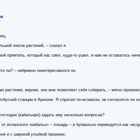
ра
еец.
льшой знаток растений, – сказал я.
ой приятель, который нас свел, куда-то ушел, и нам не оставалось ничег
 что ли? – небрежно поинтересовался он.
аю растения, вернее, они мне позволяют себя собирать, – мягко произнес
обусной станции в Аризоне. Я спросил по-испански, не согласится ли он
господин (кабальеро) задать ему несколько вопросов?
от испанского «кабальо» – лошадь – и буквально переводится как «вса
еня и с широкой улыбкой произнес: