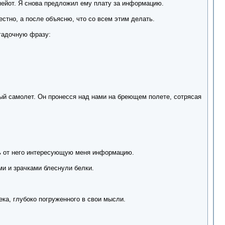
 пейот. Я снова предложил ему плату за информацию.
вестно, а после объясню, что со всем этим делать.
агадочную фразу:
ый самолет. Он пронесся над нами на бреющем полете, сотрясая
ть от него интересующую меня информацию.
ми и зрачками блеснули белки.
ка, глубоко погруженного в свои мысли.