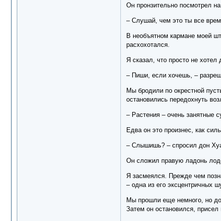
Он пронзительно посмотрел на
– Слушай, чем это ты все вре
В необъятном кармане моей што
расхохотался.
Я сказал, что просто не хотел
– Пиши, если хочешь, – разреш
Мы бродили по окрестной пусты
остановились передохнуть возл
– Растения – очень занятные с
Едва он это произнес, как си
– Слышишь? – спросил дон Хуа
Он сложил правую ладонь лодоч
Я засмеялся. Прежде чем позн
– одна из его эксцентричных ш
Мы прошли еще немного, но дон
Затем он остановился, присел 