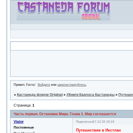
Объявление
Привет, Гость!
Войдите
или
зарегистрируйтесь
.
»
Кастанеда форум Original
»
#Книги Карлоса Кастанеды
»
Путешес
Страница:
1
Часть первая. Остановка Мира. Глава 1. Мир соглашается
Viator
Поделиться
17.12.20 19:19
Постоянные
Путешествие в Икстлан