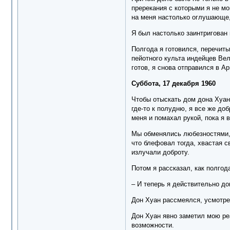
пререкания с которыми я не мо
на меня настолько оглушающе,
Я был настолько заинтригован 
Полгода я готовился, перечит
пейотного культа индейцев Вел
готов, я снова отправился в Ар
Суббота, 17 декабря 1960
Чтобы отыскать дом дона Хуана
где-то к полудню, я все же д
меня и помахал рукой, пока я 
Мы обменялись любезностями, а
что блефовал тогда, хвастая с
излучали доброту.
Потом я рассказал, как полгод
– И теперь я действительно до
Дон Хуан рассмеялся, усмотре
Дон Хуан явно заметил мою ре
возможности.