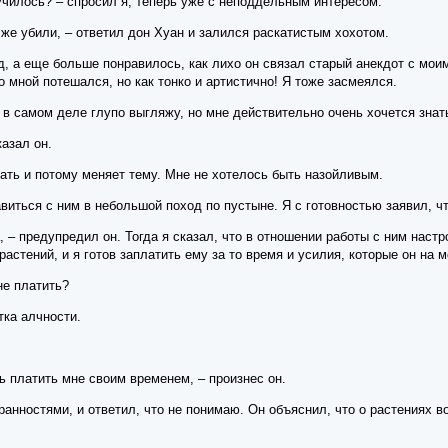
лучилось? – спросил я, теперь уже с неподдельным интересом.
т же убили, – ответил дон Хуан и залился раскатистым хохотом.
д, а еще больше понравилось, как лихо он связал старый анекдот с мо
о мной потешался, но как тонко и артистично! Я тоже засмеялся.
, в самом деле глупо выгляжу, но мне действительно очень хочется знать
азал он.
чать и потому меняет тему. Мне не хотелось быть назойливым.
авиться с ним в небольшой поход по пустыне. Я с готовностью заявил, ч
а, – предупредил он. Тогда я сказал, что в отношении работы с ним нас
астений, и я готов заплатить ему за то время и усилия, которые он на м
не платить?
тка алчности.
ь платить мне своим временем, – произнес он.
транностями, и ответил, что не понимаю. Он объяснил, что о растениях в