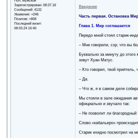
Пол:
Мужской
Зарегистрирован
: 08.07.16
Введение
Сообщений:
4132
Уважение:
+246
Часть первая. Остановка Ми
Позитив:
+808
Последний визит:
Глава 1. Мир соглашается
08.03.24 16:40
Передо мной стоял старик-инд
– Мне говорили, сэр, что вы бо
Буквально за минуту до этого м
зовут Хуан Матус.
– Кто говорил, твой приятель,
– Да.
– Что ж, я в самом деле собир
Мы стояли в зале ожидания авт
официально и звучало так:
– Не позволит ли благородный 
Слово «кабальеро» происходит 
Старик ехидно посмотрел на м