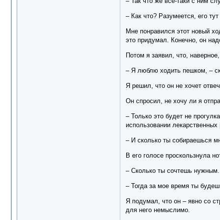
– Так что же все-таки с ним с
– Как что? Разумеется, его ту
Мне понравился этот новый хо
это придумал. Конечно, он над
Потом я заявил, что, наверное
– Я люблю ходить пешком, – ск
Я решил, что он не хочет отве
Он спросил, не хочу ли я отпр
– Только это будет не прогулк
использовании лекарственных р
– И сколько ты собираешься м
В его голосе проскользнула но
– Сколько ты сочтешь нужным.
– Тогда за мое время ты будеш
Я подумал, что он – явно со с
для него немыслимо.