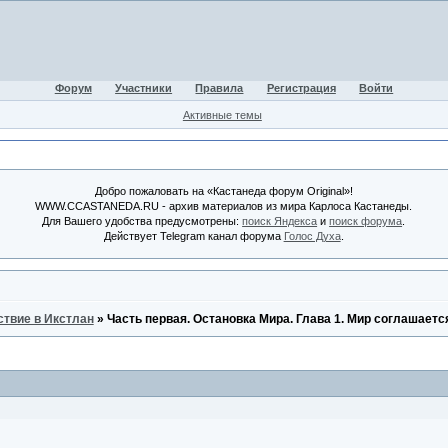
Форум
Участники
Правила
Регистрация
Войти
Активные темы
Добро пожаловать на «Кастанеда форум Original»!
WWW.CCASTANEDA.RU - архив материалов из мира Карлоса Кастанеды.
Для Вашего удобства предусмотрены:
поиск Яндекса
и
поиск форума
.
Действует Telegram канал форума
Голос Духа
.
твие в Икстлан
»
Часть первая. Остановка Мира. Глава 1. Мир соглашаетс