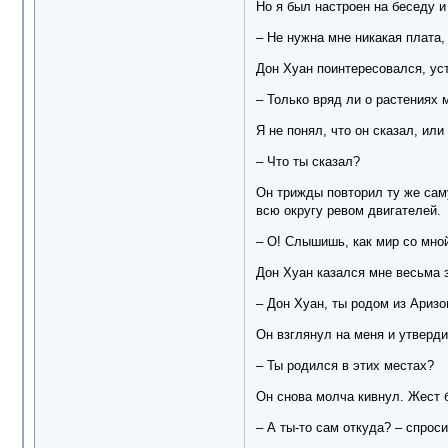
Но я был настроен на беседу и
– Не нужна мне никакая плата, 
Дон Хуан поинтересовался, уст
– Только вряд ли о растениях м
Я не понял, что он сказал, или
– Что ты сказал?
Он трижды повторил ту же сам
всю округу ревом двигателей.
– О! Слышишь, как мир со мной
Дон Хуан казался мне весьма 
– Дон Хуан, ты родом из Ариз
Он взглянул на меня и утверди
– Ты родился в этих местах?
Он снова молча кивнул. Жест б
– А ты-то сам откуда? – спрос