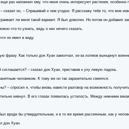
 еще раз напомнил ему, что меня очень интересуют растения, особенно
– сказал он, – Спрашивай о чем угодно. Я расскажу тебе то, что мне из
раивает ли меня такой вариант. Я был доволен. Но потом он добавил з
ожно что-то узнать, ведь о них нечего сказать.
 что он имел в виду.
ую фразу. Как только дон Хуан замолчал, из-за холмов вынырнул военн
 соглашается? – сказал дон Хуан, приставив к уху левую ладонь.
занятным человеком. К тому же он так заразительно смеялся.
оны? – спросил я, чтобы вновь навести разговор на возможность получи
тельно кивнул. В его глазах появилась усталость. Между нижними века
ыл вроде бы утвердительным, и в то же время рассеянным, как у челове
ил дон Хуан.