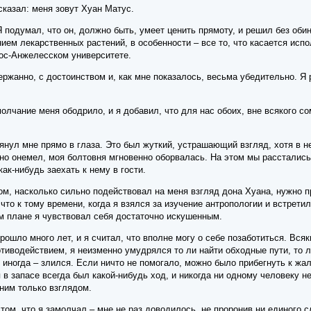
 сказал: меня зовут Хуан Матус.
 подумал, что он, должно быть, умеет ценить прямоту, и решил без обин
нием лекарственных растений, в особенности – все то, что касается исп
ос-Анжелесском университете.
ржанно, с достоинством и, как мне показалось, весьма убедительно. Я
олчание меня ободрило, и я добавил, что для нас обоих, вне всякого со
лянул мне прямо в глаза. Это был жуткий, устрашающий взгляд, хотя в не
вно онемел, моя болтовня мгновенно оборвалась. На этом мы расстались
как-нибудь заехать к нему в гости.
м, насколько сильно подействовал на меня взгляд дона Хуана, нужно пр
 что к тому времени, когда я взялся за изучение антропологии и встрет
ом плане я чувствовал себя достаточно искушенным.
прошло много лет, и я считал, что вполне могу о себе позаботиться. Вся
тиводействием, я неизменно умудрялся то ли найти обходные пути, то л
 иногда – злился. Если ничто не помогало, можно было прибегнуть к жа
в запасе всегда был какой-нибудь ход, и никогда ни одному человеку не
ним только взглядом.
том, что я замолчал – мне не раз доводилось, не проронив ни единого