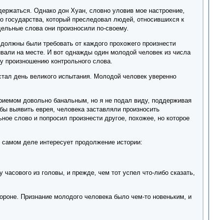
держаться. Однако дон Хуан, словно уловив мое настроение,
го государства, который преследовал людей, относившихся к
дельные слова они произносили по-своему.
е должны были требовать от каждого прохожего произнести
бивали на месте. И вот однажды один молодой человек из числа
му произношению контрольного слова.
астал день великого испытания. Молодой человек уверенно
приемом довольно банальным, но я не подал виду, поддерживая
обы выявить еврея, человека заставляли произносить
ное слово и попросил произнести другое, похожее, но которое
 в самом деле интересует продолжение истории:
 часового из головы, и прежде, чем тот успел что-либо сказать,
тороне. Признание молодого человека было чем-то новеньким, и