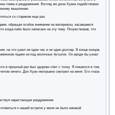
нены гнева и раздражения. Взгляд же дона Хуана подействовал
связному мышлению.
етиться со стариком еще раз.
йцами, обращая особое внимание на материалы, касавшиеся
то когда-либо было написано на эту тему. Почувствовав, что
я, на что ушел не один час и не один доллар. В конце концов,
еревянном ящике из-под молочных бутылок. Он вроде бы узнал
то в прошлый раз был здорово сбит с толку. Я покаялся в том,
четом ничего. Дон Хуан неотрывно смотрел на меня. Его глаза
увствуя нарастающее раздражение.
отовиться к нашей встрече у меня не было никакой