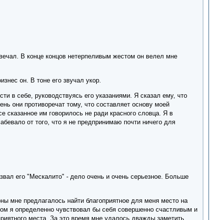
вечал. В конце концов нетерпеливым жестом он велел мне
изнес он. В тоне его звучал укор.
и в себе, руководствуясь его указаниями. Я сказал ему, что
чень они противоречат тому, что составляет основу моей
се сказанное им говорилось не ради красного словца. Я в
абевало от того, что я не предпринимаю почти ничего для
азвал его "Мескалито" - дело очень и очень серьезное. Больше
оны мне предлагалось найти благоприятное для меня место на
ром я определенно чувствовал бы себя совершенно счастливым и
приятного места. За это время мне удалось дважды заметить