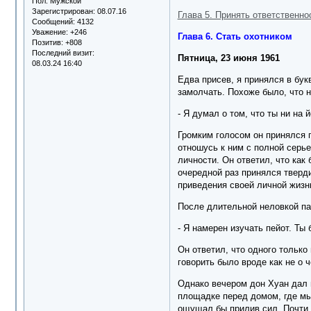
Пол:
Мужской
Зарегистрирован
: 08.07.16
Глава 5. Принять ответственно
Сообщений:
4132
Уважение:
+246
Глава 6. Стать охотником
Позитив:
+808
Последний визит:
Пятница, 23 июня 1961
08.03.24 16:40
Едва присев, я принялся в бу
замолчать. Похоже было, что н
- Я думал о том, что ты ни на 
Громким голосом он принялся п
отношусь к ним с полной серье
личности. Он ответил, что как 
очередной раз принялся тверди
приведения своей личной жизн
После длительной неловкой па
- Я намерен изучать пейот. Ты
Он ответил, что одного только
говорить было вроде как не о ч
Однако вечером дон Хуан дал м
площадке перед домом, где мы
ощущал бы прилив сил. Почти в