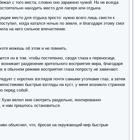
бежал с того места, словно оно заражено чумой. Но не всегда
остоятельно находить место для лагеря или отдыха.
ящее место для отдыха просто: нужно всего лишь свести к
оступил, когда катался ночью по земле, и благодаря этому смог
вела на него сильное впечатление.
 хотя можешь об этом и не помнить.
ется он в том, чтобы постепенно, сводя глаза к переносице,
 возникает раздвоение зрительного восприятия мира, благодаря
х в обычном режиме восприятия глаза попросту не замечают.
ледует с коротких взглядов почти самыми уголками глаз, а затем
 непостижимо быстрые взгляды на куст, у меня возникло странное
о перед собой.
н Хуан велел мне смотреть раздельно, изолированно
 и нам пришлось остановиться.
еливо объяснил, что, бросая на окружающий мир быстрые