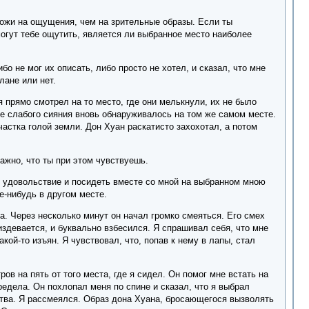
охожи на ощущения, чем на зрительные образы. Если ты
могут тебе ощутить, является ли выбранное место наиболее
бо не мог их описать, либо просто не хотел, и сказал, что мне
лане или нет.
я прямо смотрел на то место, где они мелькнули, их не было
е слабого сияния вновь обнаруживалось на том же самом месте.
астка голой земли. Дон Хуан раскатисто захохотал, а потом
Важно, что ты при этом чувствуешь.
не удовольствие и посидеть вместе со мной на выбранном мною
е-нибудь в другом месте.
а. Через несколько минут он начал громко смеяться. Его смех
издевается, и буквально взбесился. Я спрашивал себя, что мне
кой-то изъян. Я чувствовал, что, попав к нему в лапы, стал
ов на пять от того места, где я сидел. Он помог мне встать на
предела. Он похлопал меня по спине и сказал, что я выбрал
ства. Я рассмеялся. Образ дона Хуана, бросающегося вызволять