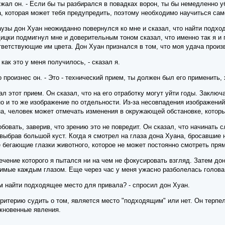
лжал он. - Если бы ты разбирался в повадках ворон, ты бы немедленно у
а, которая может тебя предупредить, поэтому необходимо научиться сам
узы дон Хуан неожиданно повернулся ко мне и сказал, что найти подход
ицки подмигнул мне и доверительным тоном сказал, что именно так я и п
тветствующие им цвета. Дон Хуан признался в том, что моя удача произ
 как это у меня получилось, - сказал я.
о произнес он. - Это - технический прием, ты должен был его применить,
л этот прием. Он сказал, что на его отработку могут уйти годы. Заключа
о и то же изображение по отдельности. Из-за несовпадения изображений
на, человек может отмечать изменения в окружающей обстановке, которы
овать, заверив, что зрению это не повредит. Он сказал, что начинать с
 выбрав большой куст. Когда я смотрел на глаза дона Хуана, бросавшие
бегающие глазки животного, которое не может постоянно смотреть прям
ечение которого я пытался ни на чем не фокусировать взгляд. Затем до
имые каждым глазом. Еще через час у меня ужасно разболелась голова,
м найти подходящее место для привала? - спросил дон Хуан.
критерию судить о том, является место "подходящим" или нет. Он терп
кновенные явления.