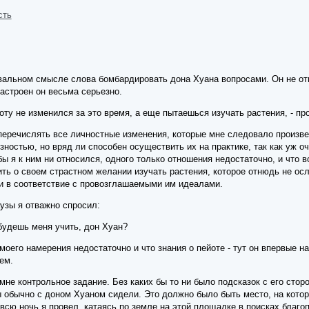
сть
квальном смысле слова бомбардировать дона Хуана вопросами. Он не от
астроен он весьма серьезно.
йоту не изменился за это время, а еще пытаешься изучать растения, - про
еречислять все личностные изменения, которые мне следовало произвест
зностью, но вряд ли способен осуществить их на практике, так как уж о
бы я к ним ни относился, одного только отношения недостаточно, и что в
ть о своем страстном желании изучать растения, которое отнюдь не осл
и в соответствие с провозглашаемыми им идеалами.
узы я отважно спросил:
 будешь меня учить, дон Хуан?
 моего намерения недостаточно и что знания о пейоте - тут он впервые н
ем.
не контрольное задание. Без каких бы то ни было подсказок с его стор
 обычно с доном Хуаном сидели. Это должно было быть место, на кото
сю ночь я провел, катаясь по земле на этой площадке в поисках благо