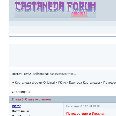
Объявление
Привет, Гость!
Войдите
или
зарегистрируйтесь
.
»
Кастанеда форум Original
»
#Книги Карлоса Кастанеды
»
Путешес
Страница:
1
Глава 6. Стать охотником
Viator
Поделиться
17.12.20 19:12
Постоянные
Путешествие в Икстлан