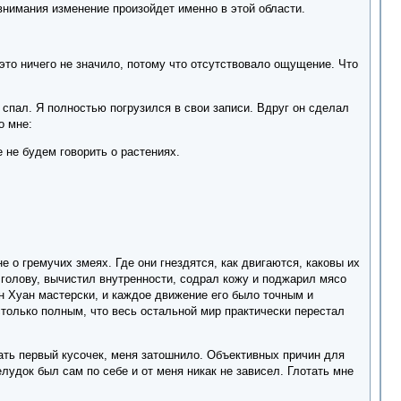
имания изменение произойдет именно в этой области.
 это ничего не значило, потому что отсутствовало ощущение. Что
 спал. Я полностью погрузился в свои записи. Вдруг он сделал
о мне:
е не будем говорить о растениях.
 о гремучих змеях. Где они гнездятся, как двигаются, каковы их
 голову, вычистил внутренности, содрал кожу и поджарил мясо
н Хуан мастерски, и каждое движение его было точным и
столько полным, что весь остальной мир практически перестал
ать первый кусочек, меня затошнило. Объективных причин для
елудок был сам по себе и от меня никак не зависел. Глотать мне