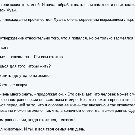
тени каких-то камней. Я начал обрабатывать свои заметки, и по их ко
дон Хуан.
а, - неожиданно произнес дон Хуан с очень серьезным выражением лица, 
 утверждение относительно того, что я попался, но он только засмеялся 
лся я.
ся, - сказал он. - Я и сам охотник.
ишься для того, чтобы жить?
у жить где угодно на земле.
вел все вокруг.
очень много знать, - продолжал он. - Это означает, что человек может с
ршенном равновесии со всем-всем в мире. Без этого охота превратится
ся перед ней за то, что я оборвал ее жизнь так внезапно и так окончате
незапно и окончательно. Так что, в конечном счете, мы и змеи равны. Од
ом равновесии, когда охотился, - сказал я.
ал животных. И ты, и вся твоя семья ели дичь.