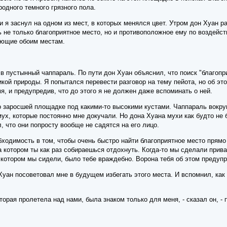
одного темного грязного пола.
 я заснул на одном из мест, в которых менялся цвет. Утром дон Хуан р
 не только благоприятное место, но и противоположное ему по воздейст
ующие обоим местам.
 пустынный чаппараль. По пути дон Хуан объяснил, что поиск "благопр
кой природы. Я попытался перевести разговор на тему пейота, но об этом
мя, и предупредив, что до этого я не должен даже вспоминать о ней.
о заросшей площадке под какими-то высокими кустами. Чаппараль вокруг
ух, которые постоянно мне докучали. Но дона Хуана мухи как будто не 
, что они попросту вообще не садятся на его лицо.
бходимость в том, чтобы очень быстро найти благоприятное место прямо 
 котором ты как раз собираешься отдохнуть. Когда-то мы сделали привал
а котором мы сидели, было тебе враждебно. Ворона тебя об этом преду
 Хуан посоветовал мне в будущем избегать этого места. И вспомнил, как
оторая пролетела над нами, была знаком только для меня, - сказал он, - 