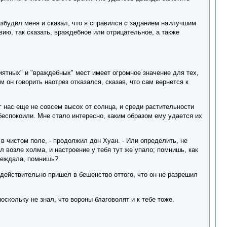
азбудил меня и сказал, что я справился с заданием наилучшим
вию, так сказать, враждебное или отрицательное, а также
иятных" и "враждебных" мест имеет огромное значение для тех,
 он говорить наотрез отказался, сказав, что сам вернется к
 нас еще не совсем высох от солнца, и среди растительности
беспокоили. Мне стало интересно, каким образом ему удается их
в чистом поле, - продолжил дон Хуан. - Или определить, не
 возле холма, и настроение у тебя тут же упало; помнишь, как
преждала, помнишь?
 действительно пришел в бешенство оттого, что он не разрешил
поскольку не знал, что вороны благоволят и к тебе тоже.