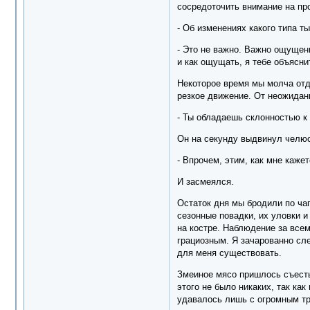
сосредоточить внимание на пр
- Об изменениях какого типа т
- Это не важно. Важно ощущени
и как ощущать, я тебе объясни
Некоторое время мы молча отды
резкое движение. От неожиданн
- Ты обладаешь склонностью к 
Он на секунду выдвинул челюс
- Впрочем, этим, как мне кажет
И засмеялся.
Остаток дня мы бродили по чап
сезонные повадки, их уловки и
на костре. Наблюдение за все
грациозным. Я зачарованно сле
для меня существовать.
Змеиное мясо пришлось съесть
этого не было никаких, так ка
удавалось лишь с огромным тр