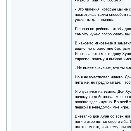
- Какого типа? - спросил я.
- Это явления, которые мы не 
посмотришь таким способом на 
удачным для привала.
Я снова потребовал, чтобы дон 
самому нужно попробовать выбр
В какое-то мгновение я замети
видно, но стоило мне быстрым
Я показал это место дону Хуан
спросил, почему я выбрал имен
- Не имеет значение, что ты ви
Но я не чувствовал ничего. До
пятачке, но предпочитает, что
Я опустился на землю. Дон Хуа
почему-то действовал мне на н
вообще здесь нужно. Во всей э
пешкой в неведомой мне игре.
Внезапно дон Хуан со всех ног
ноги и отер пот со своего лба
плохое место, и что ему приш