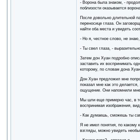
- Ворона была знаком, - продо
поблизости оказывается ворон
После довольно длительной па
переносице глаза. Он заговорщ
найти оба места и увидеть соо
- Но я, честное слово, не знаю,
- Ты свел глаза, - выразительн
Затем дон Хуан подробно описа
заставить их воспринимать одн
которому, по словам дона Хуа
Дон Хуан предложил мне попроб
показал мне как это делается,
ощущение. Они напомнили мне 
Мы шли еще примерно час, в т
воспринимая изображения, вид
- Как думаешь, сможешь ты са
Я не имел понятия, по какому 
взгляды, можно увидеть необы