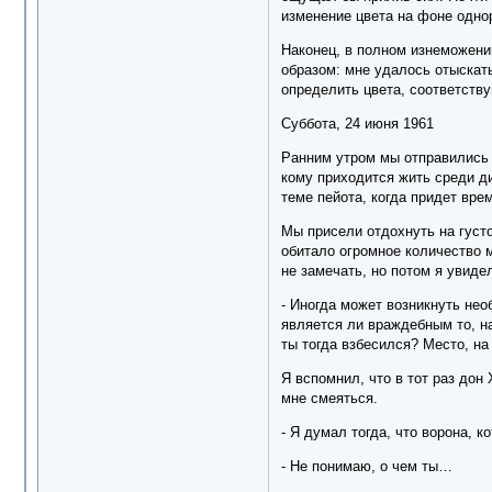
изменение цвета на фоне однор
Наконец, в полном изнеможении
образом: мне удалось отыскать
определить цвета, соответств
Суббота, 24 июня 1961
Ранним утром мы отправились в
кому приходится жить среди ди
теме пейота, когда придет вре
Мы присели отдохнуть на густ
обитало огромное количество м
не замечать, но потом я увидел
- Иногда может возникнуть нео
является ли враждебным то, на
ты тогда взбесился? Место, н
Я вспомнил, что в тот раз дон
мне смеяться.
- Я думал тогда, что ворона, к
- Не понимаю, о чем ты…