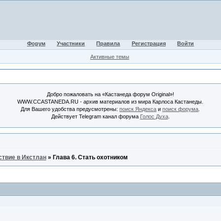
Форум
Участники
Правила
Регистрация
Войти
Активные темы
Добро пожаловать на «Кастанеда форум Original»!
WWW.CCASTANEDA.RU - архив материалов из мира Карлоса Кастанеды.
Для Вашего удобства предусмотрены:
поиск Яндекса
и
поиск форума
.
Действует Telegram канал форума
Голос Духа
.
твие в Икстлан
»
Глава 6. Стать охотником