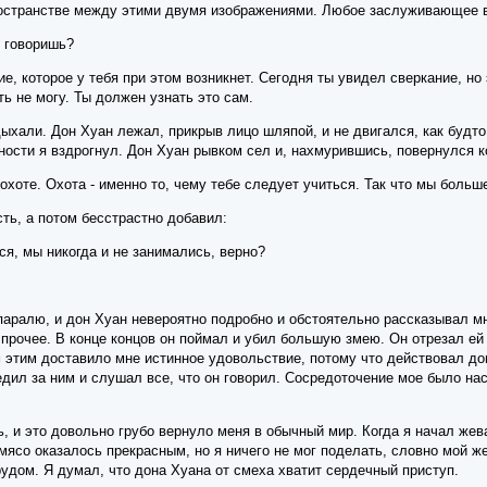
остранстве между этими двумя изображениями. Любое заслуживающее вн
ы говоришь?
е, которое у тебя при этом возникнет. Сегодня ты увидел сверкание, но
ть не могу. Ты должен узнать это сам.
хали. Дон Хуан лежал, прикрыв лицо шляпой, и не двигался, как будто
ости я вздрогнул. Дон Хуан рывком сел и, нахмурившись, повернулся к
охоте. Охота - именно то, чему тебе следует учиться. Так что мы больш
ть, а потом бесстрастно добавил:
ся, мы никогда и не занимались, верно?
аралю, и дон Хуан невероятно подробно и обстоятельно рассказывал мне
 прочее. В конце концов он поймал и убил большую змею. Он отрезал ей
м этим доставило мне истинное удовольствие, потому что действовал до
дил за ним и слушал все, что он говорил. Сосредоточение мое было на
, и это довольно грубо вернуло меня в обычный мир. Когда я начал жев
к мясо оказалось прекрасным, но я ничего не мог поделать, словно мой ж
удом. Я думал, что дона Хуана от смеха хватит сердечный приступ.