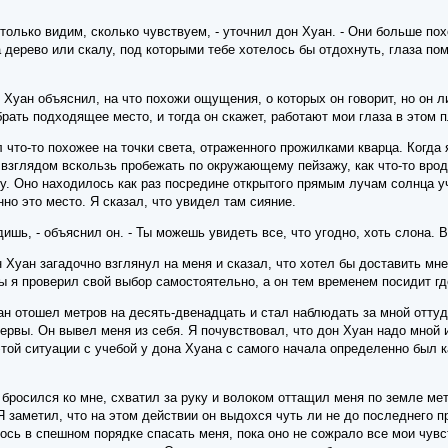
столько видим, сколько чувствуем, - уточнил дон Хуан. - Они больше п
дерево или скалу, под которыми тебе хотелось бы отдохнуть, глаза по
Хуан объяснил, на что похожи ощущения, о которых он говорит, но он ли
ать подходящее место, и тогда он скажет, работают мои глаза в этом п
л что-то похожее на точки света, отраженного прожилками кварца. Когда 
 взглядом вскользь пробежать по окружающему пейзажу, как что-то врод
у. Оно находилось как раз посредине открытого прямым лучам солнца уч
но это место. Я сказал, что увидел там сияние.
дишь, - объяснил он. - Ты можешь увидеть все, что угодно, хоть слона. 
н Хуан загадочно взглянул на меня и сказал, что хотел бы доставить м
бы я проверил свой выбор самостоятельно, а он тем временем посидит гд
н отошел метров на десять-двенадцать и стал наблюдать за мной оттуд
ервы. Он вывел меня из себя. Я почувствовал, что дон Хуан надо мной 
той ситуации с учебой у дона Хуана с самого начала определенно был ка
 бросился ко мне, схватил за руку и волоком оттащил меня по земле метр
. Я заметил, что на этом действии он выдохся чуть ли не до последнего 
лось в спешном порядке спасать меня, пока оно не сожрало все мои чув