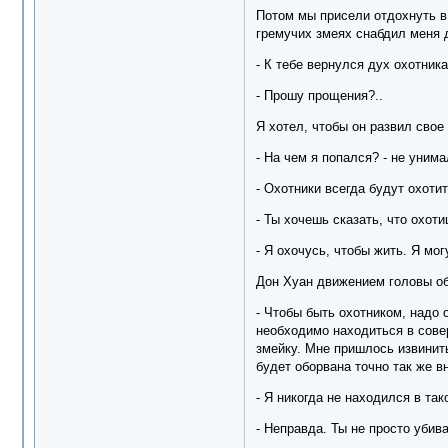
Потом мы присели отдохнуть в 
гремучих змеях снабдил меня 
- К тебе вернулся дух охотник
- Прошу прощения?..
Я хотел, чтобы он развил свое
- На чем я попался? - не унима
- Охотники всегда будут охотить
- Ты хочешь сказать, что охот
- Я охочусь, чтобы жить. Я мог
Дон Хуан движением головы об
- Чтобы быть охотником, надо 
необходимо находиться в сове
змейку. Мне пришлось извинить
будет оборвана точно так же в
- Я никогда не находился в так
- Неправда. Ты не просто убив