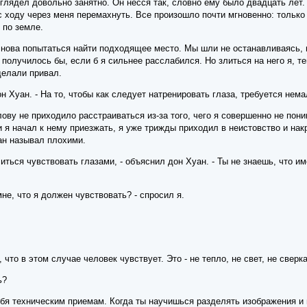
ыглядел довольно занятно. Он несся так, словно ему было двадцать лет
с ходу через меня перемахнуть. Все произошло почти мгновенно: только
 по земле.
нова попытаться найти подходящее место. Мы шли не останавливаясь, но
 получилось бы, если б я сильнее расслабился. Но злиться на него я, те
делали привал.
он Хуан. - На то, чтобы как следует натренировать глаза, требуется нем
лову не приходило расстраиваться из-за того, чего я совершенно не поним
я начал к нему приезжать, я уже трижды приходил в неистовство и накр
ан называл плохими.
иться чувствовать глазами, - объяснил дон Хуан. - Ты не знаешь, что им
не, что я должен чувствовать? - спросил я.
, что в этом случае человек чувствует. Это - не тепло, не свет, не сверк
ь?
тебя техническим приемам. Когда ты научишься разделять изображения 