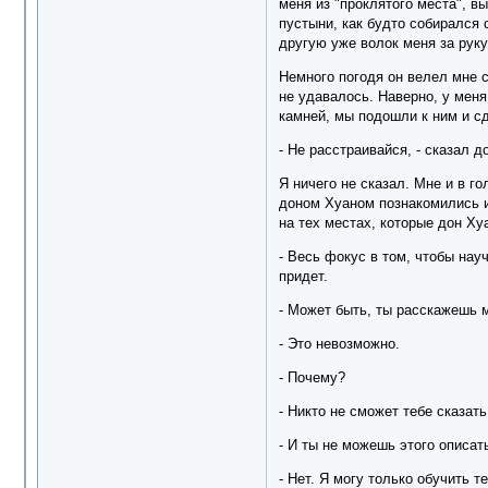
меня из "проклятого места", в
пустыни, как будто собирался 
другую уже волок меня за руку
Немного погодя он велел мне с
не удавалось. Наверно, у меня
камней, мы подошли к ним и с
- Не расстраивайся, - сказал д
Я ничего не сказал. Мне и в го
доном Хуаном познакомились и 
на тех местах, которые дон Ху
- Весь фокус в том, чтобы науч
придет.
- Может быть, ты расскажешь м
- Это невозможно.
- Почему?
- Никто не сможет тебе сказать
- И ты не можешь этого описат
- Нет. Я могу только обучить 