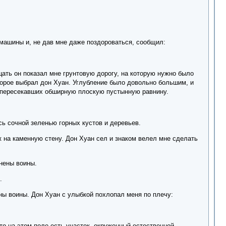
 машины и, не дав мне даже поздороваться, сообщил:
цать он показал мне грунтовую дорогу, на которую нужно было
оторое выбрал дон Хуан. Углубление было довольно большим, и
, пересекавших обширную плоскую пустынную равнину.
ь сочной зеленью горных кустов и деревьев.
ж на каменную стену. Дон Хуан сел и знаком велел мне сделать
онены воины.
.
ны воины. Дон Хуан с улыбкой похлопал меня по плечу:
то на этом поле есть участок, окруженный естественной