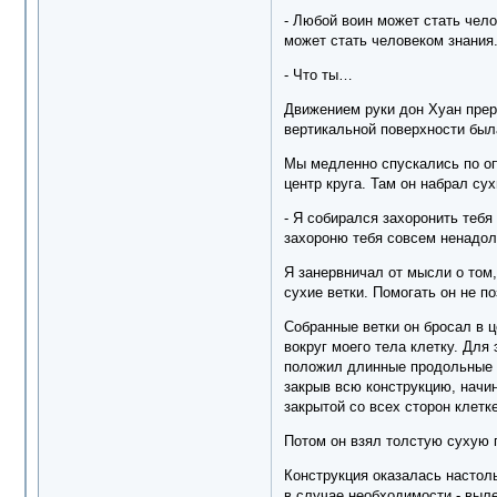
- Любой воин может стать чело
может стать человеком знания
- Что ты…
Движением руки дон Хуан прерв
вертикальной поверхности был
Мы медленно спускались по опа
центр круга. Там он набрал су
- Я собирался захоронить тебя
захороню тебя совсем ненадол
Я занервничал от мысли о том,
сухие ветки. Помогать он не по
Собранные ветки он бросал в ц
вокруг моего тела клетку. Для
положил длинные продольные п
закрыв всю конструкцию, начин
закрытой со всех сторон клетк
Потом он взял толстую сухую п
Конструкция оказалась настоль
в случае необходимости - выле