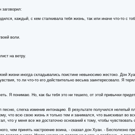
 заговорил:
родился, каждый, с кем сталкивала тебя жизнь, так или иначе что-то с то
твоей воли.
лист на ветру.
моей жизни иногда складывались поистине невыносимо жестоко. Дон Хуа
увствия, то ли что-то его действительно весьма заинтересовало. Я терял
еть. Я понимаю. Но, как бы тебя это ни тешило, от этой привычки придет
 песню, слегка изменив интонацию. В результате получился нелепый пл
му, что всю свою жизнь я только тем и занимался, что выискивал во вс
агал, что у меня все же достаточно оснований к тому, чтобы чувствоват
дного, чем принять настроение воина, - сказал дон Хуан. - Бесполезно п