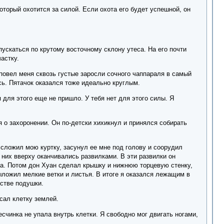
который охотится за силой. Если охота его будет успешной, он
ускаться по крутому восточному склону утеса. На его почти
астку.
повел меня сквозь густые заросли сочного чаппараля в самый
сь. Пятачок оказался тоже идеально круглым.
я для этого еще не пришло. У тебя нет для этого силы. Я
ря о захоронении. Он по-детски хихикнул и принялся собирать
 сложил мою куртку, засунул ее мне под голову и соорудил
з них вверху оканчивались развилками. В эти развилки он
ба. Потом дон Хуан сделал крышку и нижнюю торцевую стенку,
ыложил мелкие ветки и листья. В итоге я оказался лежащим в
естве подушки.
сал клетку землей.
счинка не упала внутрь клетки. Я свободно мог двигать ногами,