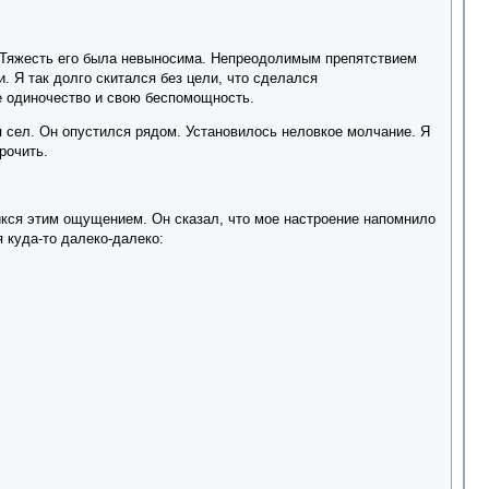
в. Тяжесть его была невыносима. Непреодолимым препятствием
и. Я так долго скитался без цели, что сделался
ое одиночество и свою беспомощность.
 я сел. Он опустился рядом. Установилось неловкое молчание. Я
рочить.
никся этим ощущением. Он сказал, что мое настроение напомнило
 куда-то далеко-далеко: