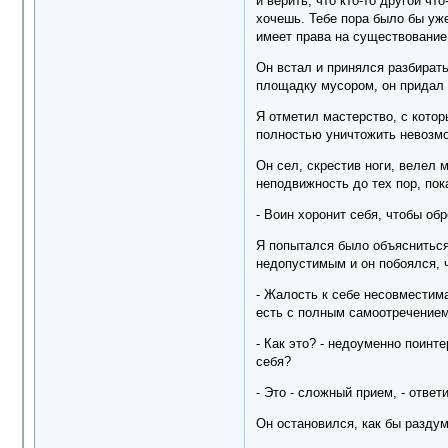
и верить, что кто-то другой чт
хочешь. Тебе пора было бы уже
имеет права на существование
Он встал и принялся разбирать
площадку мусором, он придал е
Я отметил мастерство, с котор
полностью уничтожить невозм
Он сел, скрестив ноги, велел 
неподвижность до тех пор, пок
- Воин хоронит себя, чтобы обр
Я попытался было объясниться,
недопустимым и он побоялся, 
- Жалость к себе несовместим
есть с полным самоотречением
- Как это? - недоуменно поинт
себя?
- Это - сложный прием, - ответи
Он остановился, как бы раздум