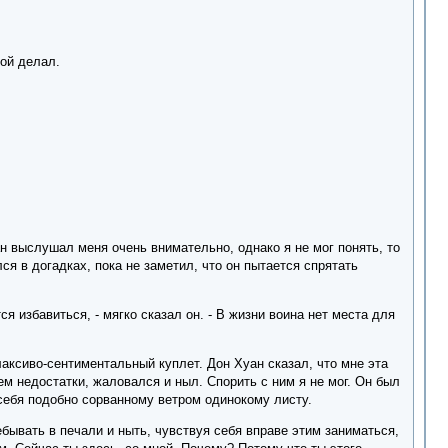
бой делал.
н выслушал меня очень внимательно, однако я не мог понять, то
ся в догадках, пока не заметил, что он пытается спрятать
ся избавиться, - мягко сказал он. - В жизни воина нет места для
аксиво-сентиментальный куплет. Дон Хуан сказал, что мне эта
ем недостатки, жаловался и ныл. Спорить с ним я не мог. Он был
ь себя подобно сорванному ветром одинокому листу.
ребывать в печали и ныть, чувствуя себя вправе этим заниматься,