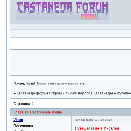
Объявление
Привет, Гость!
Войдите
или
зарегистрируйтесь
.
»
Кастанеда форум Original
»
#Книги Карлоса Кастанеды
»
Путешес
Страница:
1
Глава 11. Настроение воина
Viator
Поделиться
17.12.20 18:34
Постоянные
Путешествие в Икстлан