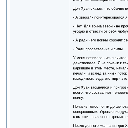
Дон Хуан сказал, что обычно в
- А звери? - поинтересовался я
- Нет. Для воина звери - не п
угодно и отвести от себя любу
- А ради чего воины хоронят с
- Ради просветления и силы.
У меня появилось исключитель
действовала. Я не привык к та
царившие в этом месте, начали
печали, и вслед за ним - пото
находиться, ведь его мир - эт
Дон Хуан засмеялся и пригрози
всего, что составляет человеч
воину.
Понизив голос почти до шепота
совершенным. Укрепление духа 
к смерти - значит не стремитьс
После долгого молчания дон Х