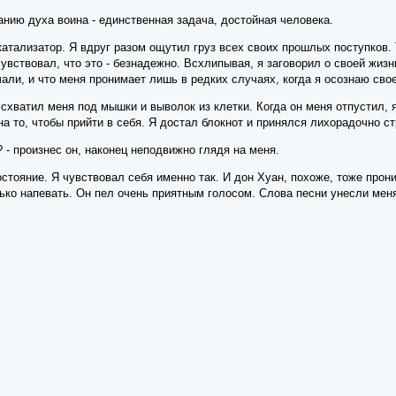
нию духа воина - единственная задача, достойная человека.
 катализатор. Я вдруг разом ощутил груз всех своих прошлых поступко
чувствовал, что это - безнадежно. Всхлипывая, я заговорил о своей жизн
али, и что меня пронимает лишь в редких случаях, когда я осознаю св
 схватил меня под мышки и выволок из клетки. Когда он меня отпустил,
на то, чтобы прийти в себя. Я достал блокнот и принялся лихорадочно ст
 - произнес он, наконец неподвижно глядя на меня.
стояние. Я чувствовал себя именно так. И дон Хуан, похоже, тоже про
ько напевать. Он пел очень приятным голосом. Слова песни унесли меня