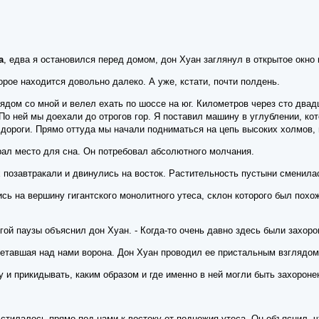
а
, едва я остановился перед домом, дон Хуан заглянул в открытое окно
орое находится довольно далеко. А уже, кстати, почти полдень.
ядом со мной и велел ехать по шоссе на юг. Километров через сто двад
 По ней мы доехали до отрогов гор. Я поставил машину в углублении, к
 дороги. Прямо оттуда мы начали подниматься на цепь высоких холмов
рал место для сна. Он потребовал абсолютного молчания.
позавтракали и двинулись на восток. Растительность пустыни сменилас
ь на вершину гигантского монолитного утеса, склон которого был похо
олгой паузы объяснил дон Хуан. - Когда-то очень давно здесь были захор
летавшая над нами ворона. Дон Хуан проводил ее пристальным взглядом
 и прикидывать, каким образом и где именно в ней могли быть захороне
сстилалось прямо под нами к востоку от подножия утеса. Он объяснил, ч