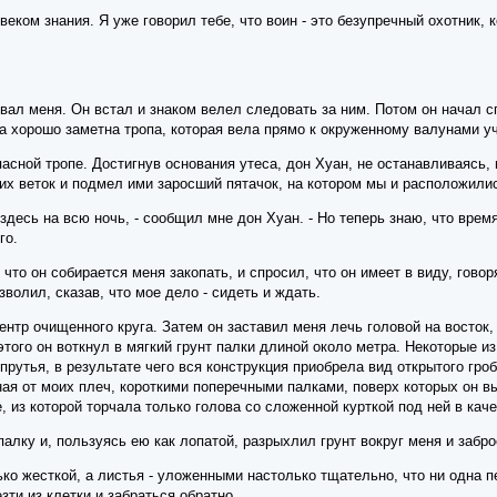
веком знания. Я уже говорил тебе, что воин - это безупречный охотник, 
.
ал меня. Он встал и знаком велел следовать за ним. Потом он начал сп
а хорошо заметна тропа, которая вела прямо к окруженному валунами уч
сной тропе. Достигнув основания утеса, дон Хуан, не останавливаясь, 
хих веток и подмел ими заросший пятачок, на котором мы и расположили
 здесь на всю ночь, - сообщил мне дон Хуан. - Но теперь знаю, что врем
го.
 что он собирается меня закопать, и спросил, что он имеет в виду, гово
зволил, сказав, что мое дело - сидеть и ждать.
ентр очищенного круга. Затем он заставил меня лечь головой на восток,
 этого он воткнул в мягкий грунт палки длиной около метра. Некоторые и
рутья, в результате чего вся конструкция приобрела вид открытого гро
ая от моих плеч, короткими поперечными палками, поверх которых он в
е, из которой торчала только голова со сложенной курткой под ней в кач
алку и, пользуясь ею как лопатой, разрыхлил грунт вокруг меня и забро
ко жесткой, а листья - уложенными настолько тщательно, что ни одна пе
зти из клетки и забраться обратно.