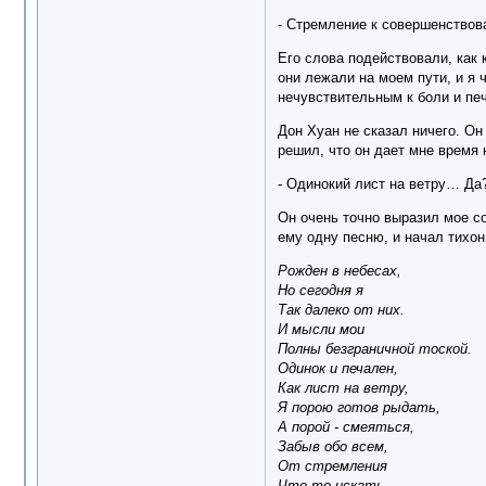
- Стремление к совершенствова
Его слова подействовали, как
они лежали на моем пути, и я 
нечувствительным к боли и печ
Дон Хуан не сказал ничего. Он
решил, что он дает мне время 
- Одинокий лист на ветру… Да?
Он очень точно выразил мое со
ему одну песню, и начал тихон
Рожден в небесах,
Но сегодня я
Так далеко от них.
И мысли мои
Полны безграничной тоской.
Одинок и печален,
Как лист на ветру,
Я порою готов рыдать,
А порой - смеяться,
Забыв обо всем,
От стремления
Что-то искать.