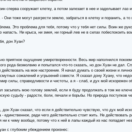
оин сперва сооружает клетку, а потом залезает в нее и заделывает лаз и
. - Они тоже могут разгрести землю, забраться в клетку и поранить, а то
роблема. Это проблема для тебя, потому что у тебя нет силы. Воин же р
ю напасть. Ни крыса, ни змея, ни горный лев не в силах побеспокоить во
ебя, дон Хуан?
но приятное ощущение умиротворенности. Весь мир наполнился покоем.
кого рода безмолвию и попытался что-то сказать, но дон Хуан не дал. С
 действовать на мое настроение. Я начал думать о своей жизни и личной
к смутных сожалений и угрызений совести. Я сказал дону Хуану, что недо
о мир силы, справедливости и чистоты, а я - слаб, и дух мой искорежен 
л засыпать мою голову землей, если я буду продолжать в том же ключе.
ескую судьбу - радости, боли, печали и борьбы. Но природа поступков ч
, дон Хуан сказал, что если я действительно чувствую, что дух мой иско
- единственное, ради чего действительно стоит жить. Не действовать ра
я ни к чему вообще, потому что к ней в лапы каждый из нас попадает нез
уан с глубоким убеждением произнес: