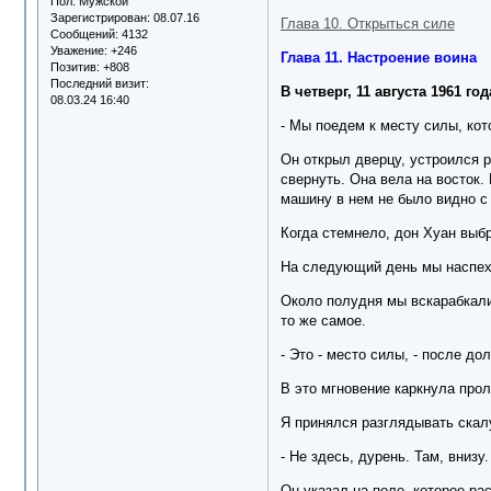
Пол:
Мужской
Зарегистрирован
: 08.07.16
Глава 10. Открыться силе
Сообщений:
4132
Уважение:
+246
Глава 11. Настроение воина
Позитив:
+808
Последний визит:
В четверг, 11 августа 1961 год
08.03.24 16:40
- Мы поедем к месту силы, кот
Он открыл дверцу, устроился р
свернуть. Она вела на восток.
машину в нем не было видно с
Когда стемнело, дон Хуан выб
На следующий день мы наспех 
Около полудня мы вскарабкалис
то же самое.
- Это - место силы, - после д
В это мгновение каркнула про
Я принялся разглядывать скалу
- Не здесь, дурень. Там, внизу.
Он указал на поле, которое ра