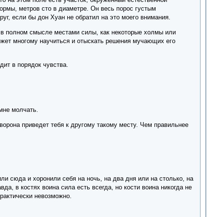
формы, метров сто в диаметре. Он весь порос густым
уг, если бы дон Хуан не обратил на это моего внимания.
я в полном смысле местами силы, как некоторые холмы или
 может многому научиться и отыскать решения мучающих его
одит в порядок чувства.
мне молчать.
ь ворона приведет тебя к другому такому месту. Чем правильнее
ли сюда и хоронили себя на ночь, на два дня или на столько, на
да, в костях воина сила есть всегда, но кости воина никогда не
практически невозможно.