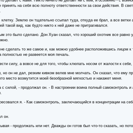
о-то делает с нами. Никто ничего не делает ни с кем, и особенно - с вои
 принять на себя всю полноту ответственности за свои действия. В свет
.
 клетку. Землю он тщательно ссыпал туда, откуда ее брал, а все ветки
й такой вид, как будто никто к ней даже не притрагивался.
ым это было сделано. Дон Хуан сказал, что хороший охотник все равно 
ожно.
мне сделать то же самое и, как можно удобнее расположившись лицом к 
а полностью не развеется моя печаль.
ести силу, а вовсе не для того, чтобы хлюпать носом от жалости к себе, 
 но он не дал, резким кивком велев мне молчать. Он сказал, что ему п
что место возмутится моей безобразной мягкостью и накажет меня.
а с силой, - продолжал он. - В настроении воина полный самоконтроль 
.
ересовался я. - Как самоконтроль, заключающийся в концентрации на се
л он.
ывая - продолжать или нет. Дважды он готов был что-то сказать, но по