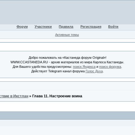
Форум
Участники
Правила
Регистрация
Войти
Активные темы
Добро пожаловать на «Кастанеда форум Original»!
WWW.CCASTANEDA.RU - архив материалов из мира Карлоса Кастанеды.
Для Вашего удобства предусмотрены:
поиск Яндекса
и
поиск форума
.
Действует Telegram канал форума
Голос Духа
.
твие в Икстлан
»
Глава 11. Настроение воина