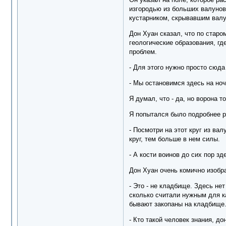
изгородью из больших валунов.
кустарником, скрывавшим валун
Дон Хуан сказал, что по стар
геологические образования, гд
проблем.
- Для этого нужно просто сюда 
- Мы остановимся здесь на но
Я думал, что - да, но ворона т
Я попытался было подробнее р
- Посмотри на этот круг из вал
круг, тем больше в нем силы.
- А кости воинов до сих пор зд
Дон Хуан очень комично изобр
- Это - не кладбище. Здесь не
сколько считали нужным для ка
бывают закопаны на кладбище. 
- Кто такой человек знания, до