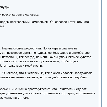
знутри.
 и вовсе загрызть человека.
уководим несгибаемым намерением. Он способен отогнать кого
ина.
 Тишина стояла редкостная. Но на нервы она мне не
пустя некоторое время неподвижное безмолвие и спокойствие,
 истории, и, как всегда, на меня нахлынуло знакомое чувство
стоин этого места и не заслуживаю того, чтобы здесь
обстоятельствами моей жизни.
 Он сказал, что я человек. И, как любой человек, заслуживаю
еловека не имеет значения, если он действует как подобает
режен, мне нужно просто укрепить его - очистить и сделать
ди укрепления духа - значит стремиться к смерти, а стремиться
ависимо ни от чего.