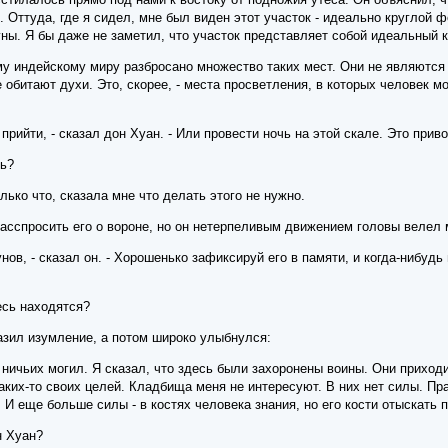
 Оттуда, где я сидел, мне был виден этот участок - идеально круглой 
ы. Я бы даже не заметил, что участок представляет собой идеальный кр
ому индейскому миру разбросано множество таких мест. Они не являютс
е обитают духи. Это, скорее, - места просветления, в которых человек
прийти, - сказал дон Хуан. - Или провести ночь на этой скале. Это прив
чь?
олько что, сказала мне что делать этого не нужно.
асспросить его о вороне, но он нетерпеливым движением головы велел 
унов, - сказал он. - Хорошенько зафиксируй его в памяти, и когда-нибуд
есь находятся?
азил изумление, а потом широко улыбнулся:
т ничьих могил. Я сказал, что здесь были захоронены воины. Они приходи
ких-то своих целей. Кладбища меня не интересуют. В них нет силы. Прав
И еще больше силы - в костях человека знания, но его кости отыскать 
н Хуан?