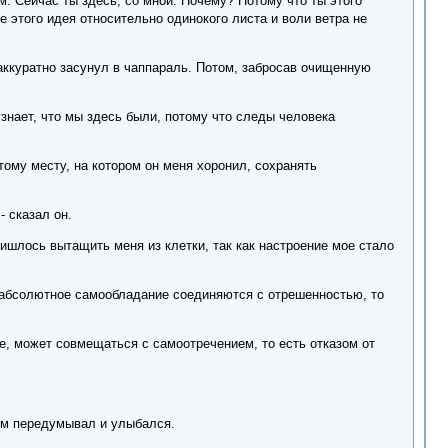
ном. Сейчас ты здесь, со мной. Почему? Потому что ты этого
е этого идея относительно одинокого листа и воли ветра не
 аккуратно засунул в чаппараль. Потом, забросав очищенную
узнает, что мы здесь были, потому что следы человека
тому месту, на котором он меня хоронил, сохранять
- сказал он.
ришлось вытащить меня из клетки, так как настроение мое стало
и абсолютное самообладание соединяются с отрешенностью, то
бе, может совмещаться с самоотречением, то есть отказом от
том передумывал и улыбался.