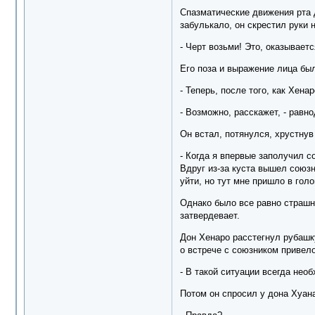
Спазматические движения рта 
забулькало, он скрестил руки 
- Черт возьми! Это, оказываетс
Его поза и выражение лица был
- Теперь, после того, как Хена
- Возможно, расскажет, - равн
Он встал, потянулся, хрустнув
- Когда я впервые заполучил с
Вдруг из-за куста вышел союзн
уйти, но тут мне пришло в голо
Однако было все равно страшно
затвердевает.
Дон Хенаро расстегнул рубашку
о встрече с союзником привел
- В такой ситуации всегда необ
Потом он спросил у дона Хуана