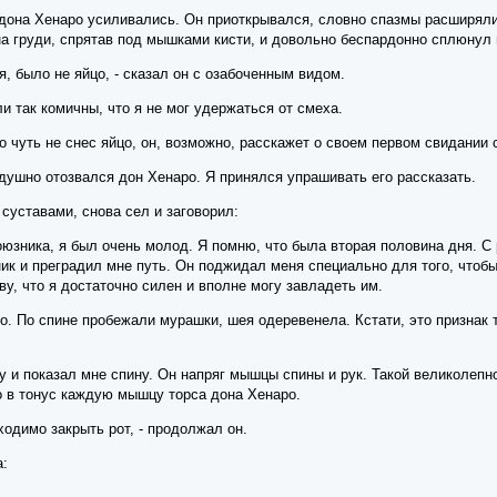
дона Хенаро усиливались. Он приоткрывался, словно спазмы расширяли 
на груди, спрятав под мышками кисти, и довольно беспардонно сплюнул 
я, было не яйцо, - сказал он с озабоченным видом.
и так комичны, что я не мог удержаться от смеха.
ро чуть не снес яйцо, он, возможно, расскажет о своем первом свидании 
одушно отозвался дон Хенаро. Я принялся упрашивать его рассказать.
 суставами, снова сел и заговорил:
оюзника, я был очень молод. Я помню, что была вторая половина дня. С 
ик и преградил мне путь. Он поджидал меня специально для того, чтоб
ву, что я достаточно силен и вполне могу завладеть им.
. По спине пробежали мурашки, шея одеревенела. Кстати, это признак то
 и показал мне спину. Он напряг мышцы спины и рук. Такой великолепн
о в тонус каждую мышцу торса дона Хенаро.
ходимо закрыть рот, - продолжал он.
: