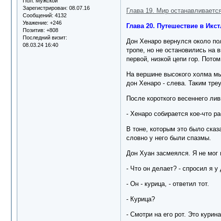
Пол:
Мужской
Зарегистрирован
: 08.07.16
Глава 19. Мир останавливаетс
Сообщений:
4132
Уважение:
+246
Глава 20. Путешествие в Икст
Позитив:
+808
Последний визит:
Дон Хенаро вернулся около по
08.03.24 16:40
тропе, но не остановились на 
первой, низкой цепи гор. Пото
На вершине высокого холма мы
дон Хенаро - слева. Таким тре
После короткого весеннего ли
- Хенаро собирается кое-что р
В тоне, которым это было сказ
словно у него были спазмы.
Дон Хуан засмеялся. Я не мог в
- Что он делает? - спросил я у
- Он - курица, - ответил тот.
- Курица?
- Смотри на его рот. Это курин