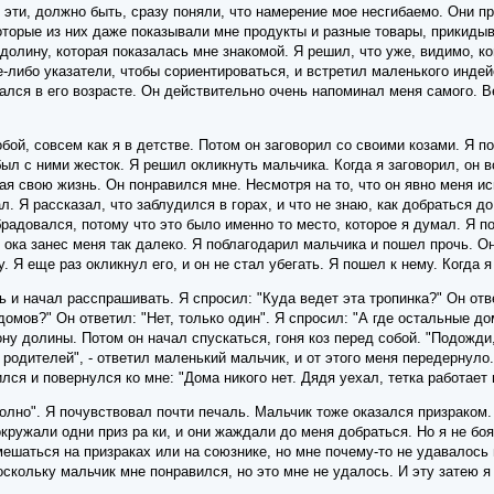
эти, должно быть, сразу поняли, что намерение мое несгибаемо. Они пр
торые из них даже показывали мне продукты и разные товары, прикидыв
олину, которая показалась мне знакомой. Я решил, что уже, видимо, ког
е-либо указатели, чтобы сориентироваться, и встретил маленького индей
евался в его возрасте. Он действительно очень напоминал меня самого. 
бой, совсем как я в детстве. Потом он заговорил со своими козами. Я по
 был с ними жесток. Я решил окликнуть мальчика. Когда я заговорил, он 
ая свою жизнь. Он понравился мне. Несмотря на то, что он явно меня исп
. Я рассказал, что заблудился в горах, и что не знаю, как добраться д
брадовался, потому что это было именно то место, которое я думал. Я п
 ока занес меня так далеко. Я поблагодарил мальчика и пошел прочь. Он
у. Я еще раз окликнул его, и он не стал убегать. Я пошел к нему. Когда
ь и начал расспрашивать. Я спросил: "Куда ведет эта тропинка?" Он отве
 домов?" Он ответил: "Нет, только один". Я спросил: "А где остальные 
у долины. Потом он начал спускаться, гоня коз перед собой. "Подожди, -
 родителей", - ответил маленький мальчик, и от этого меня передернуло.
лся и повернулся ко мне: "Дома никого нет. Дядя уехал, тетка работает 
лно". Я почувствовал почти печаль. Мальчик тоже оказался призраком. 
кружали одни приз ра ки, и они жаждали до меня добраться. Но я не боя
ешаться на призраках или на союзнике, но мне почему-то не удавалось н
скольку мальчик мне понравился, но это мне не удалось. И эту затею я