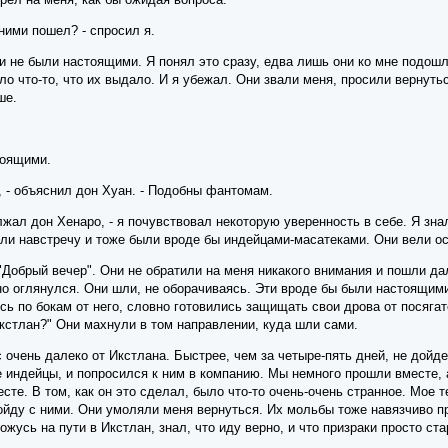
 ними пошел? - спросил я.
ни не были настоящими. Я понял это сразу, едва лишь они ко мне подошл
ыло что-то, что их выдало. И я убежал. Они звали меня, просили вернут
ше.
тоящими.
, - объяснил дон Хуан. - Подобны фантомам.
лжал дон Хенаро, - я почувствовал некоторую уверенность в себе. Я знал
ли навстречу и тоже были вроде бы индейцами-масатеками. Они вели ос
Добрый вечер". Они не обратили на меня никакого внимания и пошли дал
о оглянулся. Они шли, не оборачиваясь. Эти вроде бы были настоящими.
ь по бокам от него, словно готовились защищать свои дрова от посягате
Икстлан?" Они махнули в том направлении, куда шли сами.
с очень далеко от Икстлана. Быстрее, чем за четыре-пять дней, не дойд
 индейцы, и попросился к ним в компанию. Мы немного прошли вместе, 
сте. В том, как он это сделал, было что-то очень-очень странное. Мое 
пойду с ними. Они умоляли меня вернуться. Их мольбы тоже навязчиво пр
жусь на пути в Икстлан, знал, что иду верно, и что призраки просто ста