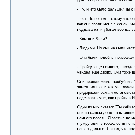
- Ну, и что было дальше? Ты с
- Нет. Не пошел. Потому что о
как они звали меня с собой, б
поддавался и убегал все даль
- Кем они были?
- Людьми. Но они не были нас
- Они были подобны призракам
- Пройдя еще немного, - продо
увидел еще двоих. Они тоже ш
Они прошли мимо, пробубнив: "
замедлил шаг и как бы случайн
придержали осла и остановилис
подсказать мне, как пройти в 
Один из них сказал: "Ты сейча
они на самом деле - настоящие
немного поесть. Я застыл на ме
я умру один в горах, если не 
пошел дальше. Я знал, что нахо