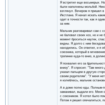
Я встретил еще восьмерых. Но 
были наполнены мольбой. Неко
взглянул. Вечером я пришел в д
Икстлана. Я начал искать каки
одет в точности так, как я од
за ним.
Мальчик разговаривал сам с со
не баловал своих коз, но и не
момент броситься наутек, спас
видны. Я долго с ним беседовал
находились. Он ответил, и я о
союзника, который в мгновение
тропинке куда-то вниз, в долин
Я похвалил его за бдительност
внизу". Я спросил: "Там много
указал пальцем в другую сторон
своим родителям". "У меня нет
я колеблюсь, мальчик останови
А в доме полно еды. Полным-по
заманивал, выдали его. Меня о
с союзником. Я хотел было пом
Потом я решил опечалиться, по