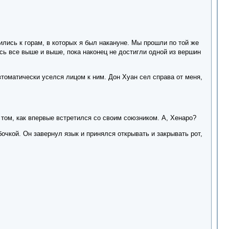
лись к горам, в которых я был накануне. Мы прошли по той же
сь все выше и выше, пока наконец не достигли одной из вершин
томатически уселся лицом к ним. Дон Хуан сел справа от меня,
о том, как впервые встретился со своим союзником. А, Хенаро?
очкой. Он завернул язык и принялся открывать и закрывать рот,