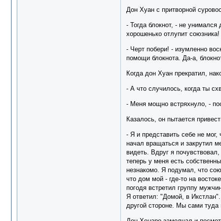
Дон Хуан с притворной суровос
- Тогда блокнот, - не унималс
хорошенько отлупит союзника!
- Черт побери! - изумленно во
помощи блокнота. Да-а, блокн
Когда дон Хуан прекратил, нако
- А что случилось, когда ты сх
- Меня мощно встряхнуло, - по
Казалось, он пытается привест
- Я и представить себе не мог,
начал вращаться и закрутил ме
видеть. Вдруг я почувствовал,
теперь у меня есть собственны
незнакомо. Я подумал, что сою
что дом мой - где-то на восто
погодя встретил группу мужчин
Я ответил: "Домой, в Икстлан".
другой стороне. Мы сами туда 
Дон Хенаро замолчал и посмот