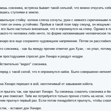
хватаешь союзника, встряска бывает такой сильной, что можно откусить с
ившись ступнями в землю.
авильную стойку: колени слегка согнуты, руки с немного скрюченными 
стоял он очень устойчиво. Пробыв в такой позе пару секунд, он мощным
го было настолько внезапным, что я опрокинулся на спину. Однако в па
какого-то человека либо нечто, по форме напоминавшее человеческое те
Хенаро все еще сохраняло чудовищное напряжение. Потом он расслабилс
го союзника, - как бы между прочим отметил дон Хуан, - но упал, потом
ым простодушием спросил дон Хенаро и раздул ноздри.
ействительно "видел" союзника.
еред с такой силой, что я опрокинулся набок. Было совершенно непоня
на Хенаро перешел в вой, неотличимый от завывания койота.
ся прыгать так, как прыгает Хенаро. Ты сможешь схватить союзника и без
к уже помогает. Тебе же потребуется только прочно стоять на ногах, чт
чем прыгнул первый раз. Если потом понадобится прыгнуть, чтобы схват
стик, - вставил дон Хенаро.