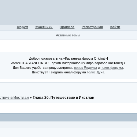
Форум
Участники
Правила
Регистрация
Войти
Активные темы
Добро пожаловать на «Кастанеда форум Original»!
WWW.CCASTANEDA.RU - архив материалов из мира Карлоса Кастанеды.
Для Вашего удобства предусмотрены:
поиск Яндекса
и
поиск форума
.
Действует Telegram канал форума
Голос Духа
.
твие в Икстлан
»
Глава 20. Путешествие в Икстлан