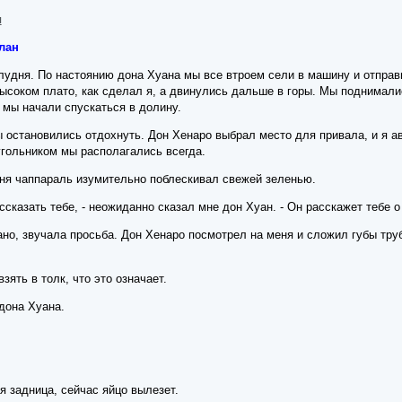
я
лан
лудня. По настоянию дона Хуана мы все втроем сели в машину и отправи
высоком плато, как сделал я, а двинулись дальше в горы. Мы поднимали
м мы начали спускаться в долину.
 остановились отдохнуть. Дон Хенаро выбрал место для привала, и я ав
угольником мы располагались всегда.
вня чаппараль изумительно поблескивал свежей зеленью.
ассказать тебе, - неожиданно сказал мне дон Хуан. - Он расскажет тебе 
ано, звучала просьба. Дон Хенаро посмотрел на меня и сложил губы труб
зять в толк, что это означает.
 дона Хуана.
ая задница, сейчас яйцо вылезет.