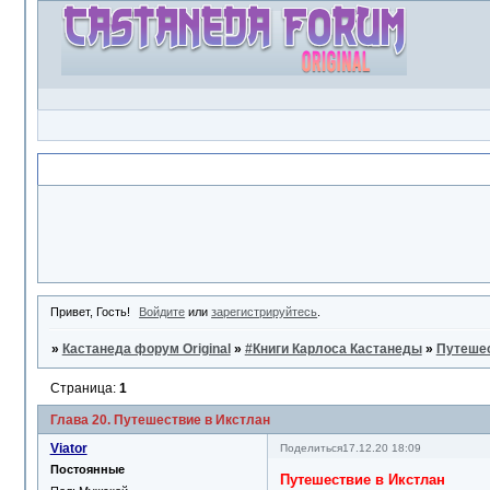
Объявление
Привет, Гость!
Войдите
или
зарегистрируйтесь
.
»
Кастанеда форум Original
»
#Книги Карлоса Кастанеды
»
Путешес
Страница:
1
Глава 20. Путешествие в Икстлан
Viator
Поделиться
17.12.20 18:09
Постоянные
Путешествие в Икстлан