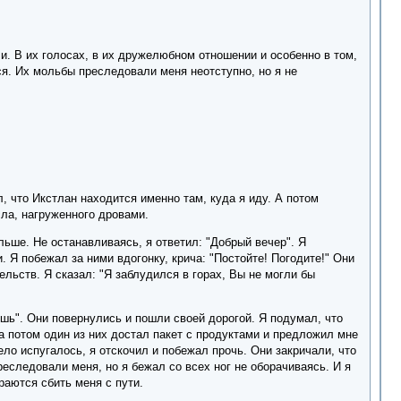
и. В их голосах, в их дружелюбном отношении и особенно в том,
ься. Их мольбы преследовали меня неотступно, но я не
, что Икстлан находится именно там, куда я иду. А потом
ла, нагруженного дровами.
ьше. Не останавливаясь, я ответил: "Добрый вечер". Я
 Я побежал за ними вдогонку, крича: "Постойте! Погодите!" Они
льств. Я сказал: "Я заблудился в горах, Вы не могли бы
ешь". Они повернулись и пошли своей дорогой. Я подумал, что
а потом один из них достал пакет с продуктами и предложил мне
тело испугалось, я отскочил и побежал прочь. Они закричали, что
еследовали меня, но я бежал со всех ног не оборачиваясь. И я
раются сбить меня с пути.