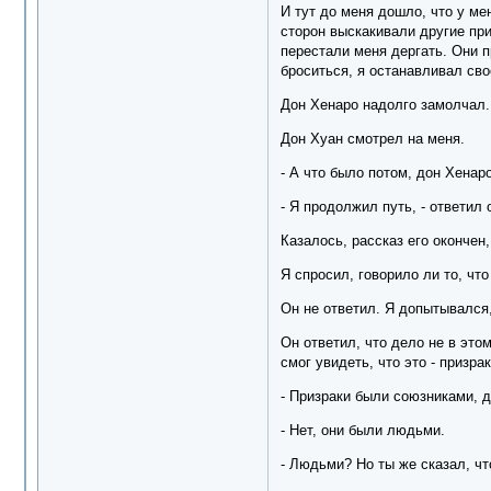
И тут до меня дошло, что у ме
сторон выскакивали другие при
перестали меня дергать. Они пр
броситься, я останавливал сво
Дон Хенаро надолго замолчал.
Дон Хуан смотрел на меня.
- А что было потом, дон Хенаро
- Я продолжил путь, - ответил 
Казалось, рассказ его окончен,
Я спросил, говорило ли то, что
Он не ответил. Я допытывался,
Он ответил, что дело не в этом
смог увидеть, что это - призра
- Призраки были союзниками, д
- Нет, они были людьми.
- Людьми? Но ты же сказал, ч