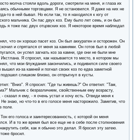
осто молча стояли вдоль дороги, смотрели на меня, и глаза их
аясь обычными торговцами. Я не остановился. Я даже на них не
да-то в ней бывал. Но если так, то я находился к югу от
ского мальчика. Он пас двух коз. Ему было лет семь, и он был
Ведь я тоже пас двух отцовских коз. Я некоторое время наблюдал
нял, что он хорошо пасет коз. Он был аккуратен и осторожен. Он
вскочил и спрятался от меня за камнями. Он готов был в любой
угался, он успел загнать коз за камни, где они не были мне
о Икстлана. Я спросил, как называется то место, в котором мы
онял, что мои блуждания закончились, и подивился силе своего
 вышел из-за камней и погнал своих коз по едва заметной
 я подошел слишком близко, он отпрыгнул в кусты.
тил: "Вниз". Я спросил: "Где ты живешь?" Он ответил: "Там,
дома?" Мальчик с безразличием, свойственным ему возрасту,
 сказал я ему, - я очень устал и хочу есть. Отведи меня к
 Не знаю, но что-то в его голосе меня насторожило. Заметив, что
в поле.
Тон его голоса и заинтересованность, с которой он меня
лся. И в то же время был все еще не в себе после столкновения
акрутить себя, как я обычно это делал. Я бросил эту затею.
 тоже бросил.