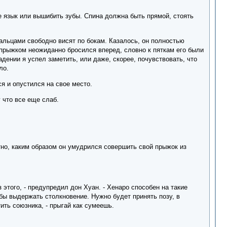
ебе язык или вышибить зубы. Спина должна быть прямой, стоять
пальцами свободно висят по бокам. Казалось, он полностью
 прыжком неожиданно бросился вперед, словно к пяткам его были
дении я успел заметить, или даже, скорее, почувствовать, что
ло.
я и опустился на свое место.
у что все еще слаб.
тно, каким образом он умудрился совершить свой прыжок из
 этого, - предупредил дон Хуан. - Хенаро способен на такие
обы выдержать столкновение. Нужно будет принять позу, в
ить союзника, - прыгай как сумеешь.