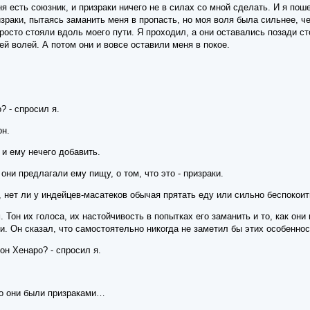
ня есть союзник, и призраки ничего не в силах со мной сделать. И я пош
зраки, пытаясь заманить меня в пропасть, но моя воля была сильнее, че
осто стояли вдоль моего пути. Я проходил, а они оставались позади стоя
ей волей. А потом они и вовсе оставили меня в покое.
? - спросил я.
он.
 и ему нечего добавить.
 они предлагали ему пищу, о том, что это - призраки.
 нет ли у индейцев-масатеков обычая прятать еду или сильно беспокоит
. Тон их голоса, их настойчивость в попытках его заманить и то, как он
ки. Он сказал, что самостоятельно никогда не заметил бы этих особеннос
он Хенаро? - спросил я.
то они были призраками…