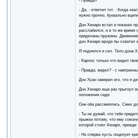
- Правда?
- Да, - ответил тот. - Когда 
нужно прочно, буквально вцеп
Дон Хенаро встал и показал пр
расслабился, и в то же время 
приделаны пружины. Движение е
дон Хенаро вроде бы схватил 
Я поднялся и сел. Тело дона 
- Карлос только что видел твое
- Правда, видел? - с наигранн
Дон Хуан заверил его, что я д
Дон Хенаро еще раз прыгнул вп
положения сидя.
Они оба рассмеялись. Смех до
- Ты не думай, что тебе придет
прыжки потому, что ему союзни
которой стоял Хенаро, прежде 
- Но сперва пусть поцелует кре