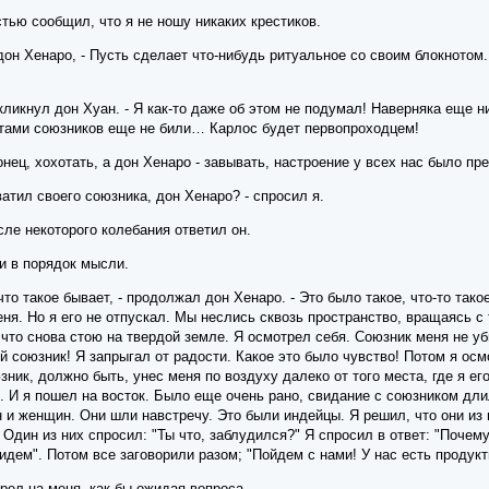
тью сообщил, что я не ношу никаких крестиков.
я дон Хенаро, - Пусть сделает что-нибудь ритуальное со своим блокнотом
скликнул дон Хуан. - Я как-то даже об этом не подумал! Наверняка еще н
отами союзников еще не били… Карлос будет первопроходцем!
нец, хохотать, а дон Хенаро - завывать, настроение у всех нас было пр
ватил своего союзника, дон Хенаро? - спросил я.
сле некоторого колебания ответил он.
и в порядок мысли.
 что такое бывает, - продолжал дон Хенаро. - Это было такое, что-то так
ня. Но я его не отпускал. Мы неслись сквозь пространство, вращаясь с 
 что снова стою на твердой земле. Я осмотрел себя. Союзник меня не уб
й союзник! Я запрыгал от радости. Какое это было чувство! Потом я осм
зник, должно быть, унес меня по воздуху далеко от того места, где я ег
ке. И я пошел на восток. Было еще очень рано, свидание с союзником дл
 и женщин. Они шли навстречу. Это были индейцы. Я решил, что они из 
 Один из них спросил: "Ты что, заблудился?" Я спросил в ответ: "Почему
идем". Потом все заговорили разом; "Пойдем с нами! У нас есть продукт
рел на меня, как бы ожидая вопроса.