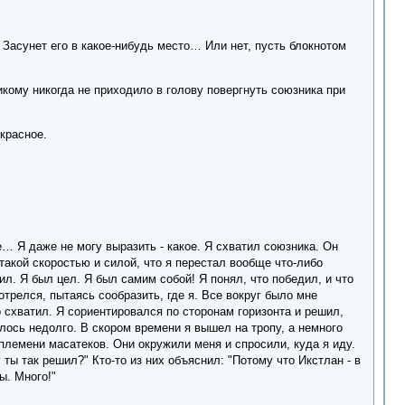
. Засунет его в какое-нибудь место… Или нет, пусть блокнотом
икому никогда не приходило в голову повергнуть союзника при
екрасное.
ое… Я даже не могу выразить - какое. Я схватил союзника. Он
такой скоростью и силой, что я перестал вообще что-либо
ил. Я был цел. Я был самим собой! Я понял, что победил, и что
отрелся, пытаясь сообразить, где я. Все вокруг было мне
о схватил. Я сориентировался по сторонам горизонта и решил,
илось недолго. В скором времени я вышел на тропу, а немного
племени масатеков. Они окружили меня и спросили, куда я иду.
 ты так решил?" Кто-то из них объяснил: "Потому что Икстлан - в
ы. Много!"