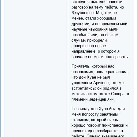
встрече я пытался навести
разговор на тему пейота, но
безуспешно. Мы, тем не
менее, стали хорошими
друзьями, и со временем мои
научные изыскания были
позабыты или, во всяком
случае, приобрели
совершенно новое
направление, о котором я
вначале не мог и подозревать.
Приятель, который нас
познакомил, после разъяснил,
что дон Хуан не был
уроженцем Аризоны, где мы
встретились: он родился в
мексиканском штате Сонора, в
племени индейцев яки.
Поначалу дон Хуан был для
меня попросту занятным
стариком, который очень
хорошо говорит по-испански и
превосходно разбирается в
пейоте. Однако знавшие его