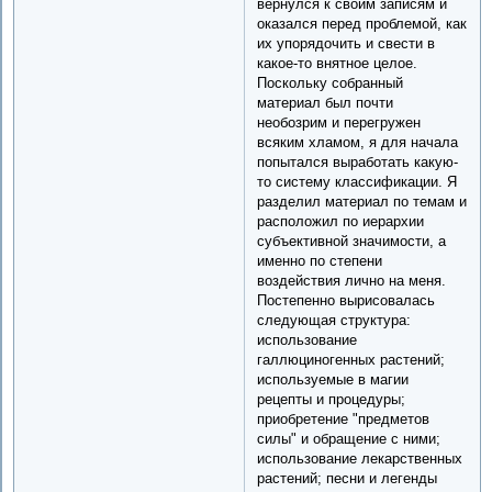
вернулся к своим записям и
оказался перед проблемой, как
их упорядочить и свести в
какое-то внятное целое.
Поскольку собранный
материал был почти
необозрим и перегружен
всяким хламом, я для начала
попытался выработать какую-
то систему классификации. Я
разделил материал по темам и
расположил по иерархии
субъективной значимости, а
именно по степени
воздействия лично на меня.
Постепенно вырисовалась
следующая структура:
использование
галлюциногенных растений;
используемые в магии
рецепты и процедуры;
приобретение "предметов
силы" и обращение с ними;
использование лекарственных
растений; песни и легенды