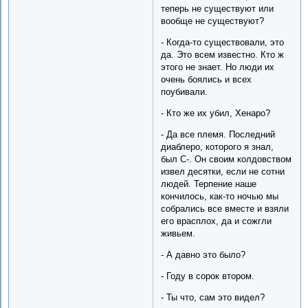
теперь не существуют или
вообще не существуют?
- Когда-то существовали, это
да. Это всем известно. Кто ж
этого не знает. Но люди их
очень боялись и всех
поубивали.
- Кто же их убил, Хенаро?
- Да все племя. Последний
диаблеро, которого я знал,
был С-. Он своим колдовством
извел десятки, если не сотни
людей. Терпение наше
кончилось, как-то ночью мы
собрались все вместе и взяли
его врасплох, да и сожгли
живьем.
- А давно это было?
- Году в сорок втором.
- Ты что, сам это видел?