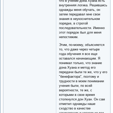
что в учении дона Хуана есть
внутренняя логика. Решившись
однажды меня обучать, он
затем передавал мне свои
знания в неукоснительном
порядке, в строгой
последовательности. Именно
этот порядок был для меня
непостижим.
Этим, по-моему, объясняется
то, что даже через четыре
года обучения я все еще
оставался начинающим. Я
понимал только, что знание
дона Хуана и метод его
передачи были те же, что у его
"бенефактора", поэтому и
трудности в моем понимании
учения были, по всей
вероятности, те же, с
которыми в свое время
столкнулся дон Хуан. Он сам
отметил однажды наше
сходство в качестве
начинающих и несколько раз