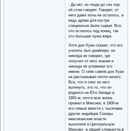
- Да нет, но люди до сих пор
об этом говорят. Говорят, от
него даже золы не осталось, а
ведь дрова для костра
специально были сырые. Все,
что осталось под конец, так
это большая лужа жира.
Хотя дон Хуан сказал, что его
учитель был диаблеро, он
никогда не говорил, где
получил от него знания и
никогда не упоминал его
имени. О себе самом дон Хуан
не рассказывал почти ничего.
Все, что я смог из него
вытянуть, это то, что он
родился на Юго-Западе в
1891-м, почти всю жизнь
прожил в Мексике; в 1900-м
его семью вместе с тысячами
других индейцев Соноры
мексиканские власти
выселили в Центральную
Мексику; в общей сложности в