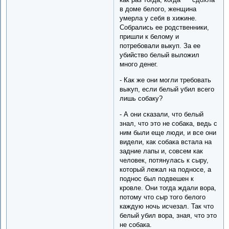
в доме белого, женщина
умерла у себя в хижине.
Собрались ее родственники,
пришли к белому и
потребовали выкуп. За ее
убийство белый выложил
много денег.
- Как же они могли требовать
выкуп, если белый убил всего
лишь собаку?
- А они сказали, что белый
знал, что это не собака, ведь с
ним были еще люди, и все они
видели, как собака встала на
задние лапы и, совсем как
человек, потянулась к сыру,
который лежал на подносе, а
поднос был подвешен к
кровле. Они тогда ждали вора,
потому что сыр того белого
каждую ночь исчезал. Так что
белый убил вора, зная, что это
не собака.