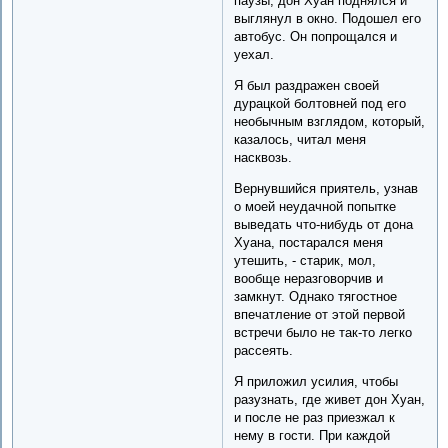
паузы, дон Хуан поднялся и
выглянул в окно. Подошел его
автобус. Он попрощался и
уехал.
Я был раздражен своей
дурацкой болтовней под его
необычным взглядом, который,
казалось, читал меня
насквозь.
Вернувшийся приятель, узнав
о моей неудачной попытке
выведать что-нибудь от дона
Хуана, постарался меня
утешить, - старик, мол,
вообще неразговорчив и
замкнут. Однако тягостное
впечатление от этой первой
встречи было не так-то легко
рассеять.
Я приложил усилия, чтобы
разузнать, где живет дон Хуан,
и после не раз приезжал к
нему в гости. При каждой