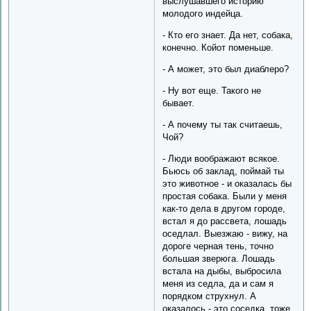
выслушавшего историю
молодого индейца.
- Кто его знает. Да нет, собака,
конечно. Койот поменьше.
- А может, это был диаблеро?
- Ну вот еще. Такого не
бывает.
- А почему ты так считаешь,
Чой?
- Люди воображают всякое.
Бьюсь об заклад, поймай ты
это животное - и оказалась бы
простая собака. Были у меня
как-то дела в другом городе,
встал я до рассвета, лошадь
оседлал. Выезжаю - вижу, на
дороге черная тень, точно
большая зверюга. Лошадь
встала на дыбы, выбросила
меня из седла, да и сам я
порядком струхнул. А
оказалось - это соседка, тоже