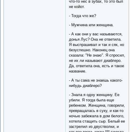
что-то нес в зубах, то это был
не койот.
- Тогда что же?
- Мужчина или женщина.
- А как они у вас называются,
донья Лус? Она не ответила.
Я выспрашивал и так и сяк, но
безуспешно. Наконец она
сказала: "Не знаю". Я спросил,
не их ли называют диаблеро.
Да, ответила она, есть и такое
название.
- А ты сама не знаешь какого-
нибудь диаблеро?
- Знала я одну женщину. Ее
убили. Я тогда была еще
ребенком. Женщина, говорили,
превращалась в суку, и как-то
ночью забежала в дом белого,
хотела стащить сыр. Белый ее
застрелил из двустволки, и
как раз тогда, когда *** сдохла