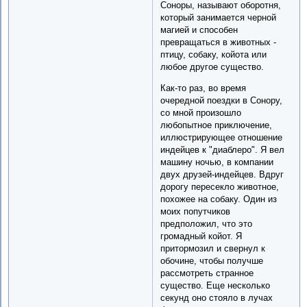
Соноры, называют оборотня,
который занимается черной
магией и способен
превращаться в животных -
птицу, собаку, койота или
любое другое существо.
Как-то раз, во время
очередной поездки в Сонору,
со мной произошло
любопытное приключение,
иллюстрирующее отношение
индейцев к "диаблеро". Я вел
машину ночью, в компании
двух друзей-индейцев. Вдруг
дорогу пересекло животное,
похожее на собаку. Один из
моих попутчиков
предположил, что это
громадный койот. Я
притормозил и свернул к
обочине, чтобы получше
рассмотреть странное
существо. Еще несколько
секунд оно стояло в лучах