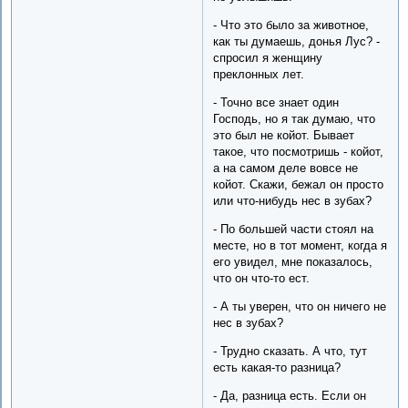
- Что это было за животное,
как ты думаешь, донья Лус? -
спросил я женщину
преклонных лет.
- Точно все знает один
Господь, но я так думаю, что
это был не койот. Бывает
такое, что посмотришь - койот,
а на самом деле вовсе не
койот. Скажи, бежал он просто
или что-нибудь нес в зубах?
- По большей части стоял на
месте, но в тот момент, когда я
его увидел, мне показалось,
что он что-то ест.
- А ты уверен, что он ничего не
нес в зубах?
- Трудно сказать. А что, тут
есть какая-то разница?
- Да, разница есть. Если он