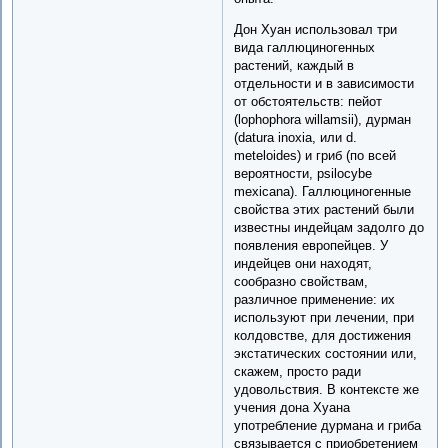
Дон Хуан использовал три
вида галлюциногенных
растений, каждый в
отдельности и в зависимости
от обстоятельств: пейот
(lophophora willamsii), дурман
(datura inoxia, или d.
meteloides) и гриб (по всей
вероятности, psilocybe
mexicana). Галлюциногенные
свойства этих растений были
известны индейцам задолго до
появления европейцев. У
индейцев они находят,
сообразно свойствам,
различное применение: их
используют при лечении, при
колдовстве, для достижения
экстатических состоянии или,
скажем, просто ради
удовольствия. В контексте же
учения дона Хуана
употребление дурмана и гриба
связывается с приобретением