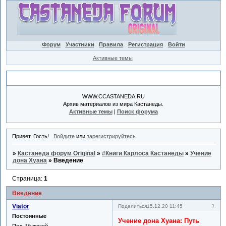
Форум
Участники
Правила
Регистрация
Войти
Активные темы
Объявление
WWW.CCASTANEDA.RU
Архив материалов из мира Кастанеды.
Активные темы
|
Поиск форума
Привет, Гость!
Войдите
или
зарегистрируйтесь
.
»
Кастанеда форум Original
»
#Книги Карлоса Кастанеды
»
Учение
дона Хуана
»
Введение
Страница:
1
Введение
Viator
1
Поделиться
15.12.20 11:45
Постоянные
Учение дона Хуана: Путь
Пол:
Мужской