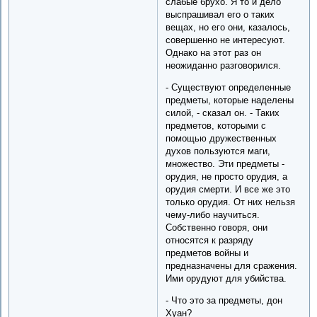
слабые брухо. Я то и дело
выспрашивал его о таких
вещах, но его они, казалось,
совершенно не интересуют.
Однако на этот раз он
неожиданно разговорился.
- Существуют определенные
предметы, которые наделены
силой, - сказал он. - Таких
предметов, которыми с
помощью дружественных
духов пользуются маги,
множество. Эти предметы -
орудия, не просто орудия, а
орудия смерти. И все же это
только орудия. От них нельзя
чему-либо научиться.
Собственно говоря, они
относятся к разряду
предметов войны и
предназначены для сражения.
Ими орудуют для убийства.
- Что это за предметы, дон
Хуан?