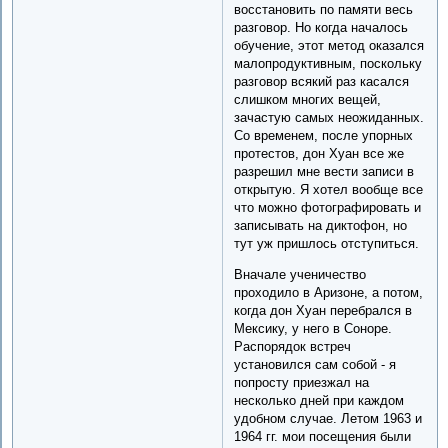
восстановить по памяти весь
разговор. Но когда началось
обучение, этот метод оказался
малопродуктивным, поскольку
разговор всякий раз касался
слишком многих вещей,
зачастую самых неожиданных.
Со временем, после упорных
протестов, дон Хуан все же
разрешил мне вести записи в
открытую. Я хотел вообще все
что можно фотографировать и
записывать на диктофон, но
тут уж пришлось отступиться.
Вначале ученичество
проходило в Аризоне, а потом,
когда дон Хуан перебрался в
Мексику, у него в Соноре.
Распорядок встреч
установился сам собой - я
попросту приезжал на
несколько дней при каждом
удобном случае. Летом 1963 и
1964 гг. мои посещения были