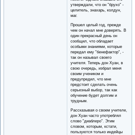
утверждали, что он "брухо" -
целитель, знахарь, колдун,
маг.
Прошел целый год, прежде
чем он начал мне доверять. В
один прекрасный день он
сообщил, что обладает
особыми знаниями, которые
передал ему "бенефактор", -
так он называл своего
учителя. Теперь дон Хуан, в
свою очередь, избрал меня
своим учеником и
предупредил, что мне
предстоит сделать очень
серьезный выбор, так как
обучение будет долгим и
трудным.
Рассказывая о своем учителе,
дон Хуан часто употреблял
слово "диаблеро". Этим
словом, которым, кстати,
пользуются только индейцы