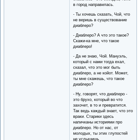
в город направилась.
- Ты хочешь сказать, Чой, что
не веришь в существование
диаблеро?
- Диаблеро? А что это такое?
Скажи-ка мне, что такое
диаблеро!
- Да не знаю, Чой. Мануэль,
который с нами тогда ехал,
сказал, что это мог быть
диаблеро, а не койот. Может,
ты мне скажешь, что такое
диаблеро?
- Ну, говорят, что диаблеро -
это брухо, который во что
захочет, в то и превратится.
Так ведь каждый знает, что это
враки. Старики здесь
напичканы историями про
диаблеро. Но от нас, от
молодых, ты этих глупостей
не услышишь.