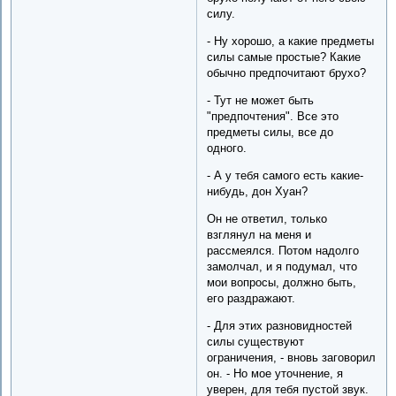
силу.
- Ну хорошо, а какие предметы
силы самые простые? Какие
обычно предпочитают брухо?
- Тут не может быть
"предпочтения". Все это
предметы силы, все до
одного.
- А у тебя самого есть какие-
нибудь, дон Хуан?
Он не ответил, только
взглянул на меня и
рассмеялся. Потом надолго
замолчал, и я подумал, что
мои вопросы, должно быть,
его раздражают.
- Для этих разновидностей
силы существуют
ограничения, - вновь заговорил
он. - Но мое уточнение, я
уверен, для тебя пустой звук.