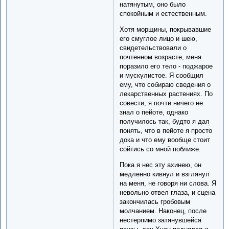
натянутым, оно было
спокойным и естественным.
Хотя морщины, покрывавшие
его смуглое лицо и шею,
свидетельствовали о
почтенном возрасте, меня
поразило его тело - поджарое
и мускулистое. Я сообщил
ему, что собираю сведения о
лекарственных растениях. По
совести, я почти ничего не
знал о пейоте, однако
получилось так, будто я дал
понять, что в пейоте я просто
дока и что ему вообще стоит
сойтись со мной поближе.
Пока я нес эту ахинею, он
медленно кивнул и взглянул
на меня, не говоря ни слова. Я
невольно отвел глаза, и сцена
закончилась гробовым
молчанием. Наконец, после
нестерпимо затянувшейся