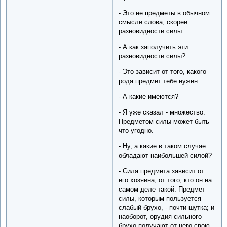
- Это не предметы в обычном
смысле слова, скорее
разновидности силы.
- А как заполучить эти
разновидности силы?
- Это зависит от того, какого
рода предмет тебе нужен.
- А какие имеются?
- Я уже сказал - множество.
Предметом силы может быть
что угодно.
- Ну, а какие в таком случае
обладают наибольшей силой?
- Сила предмета зависит от
его хозяина, от того, кто он на
самом деле такой. Предмет
силы, которым пользуется
слабый брухо, - почти шутка; и
наоборот, орудия сильного
брухо получают от него свою