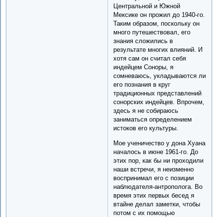
Центральной и Южной
Мексике он прожил до 1940-го.
Таким образом, поскольку он
много путешествовал, его
знания сложились в
результате многих влияний. И
хотя сам он считал себя
индейцем Соноры, я
сомневаюсь, укладываются ли
его познания в круг
традиционных представлений
сонорских индейцев. Впрочем,
здесь я не собираюсь
заниматься определением
истоков его культуры.
Мое ученичество у дона Хуана
началось в июне 1961-го. До
этих пор, как бы ни проходили
наши встречи, я неизменно
воспринимал его с позиции
наблюдателя-антрополога. Во
время этих первых бесед я
втайне делал заметки, чтобы
потом с их помощью