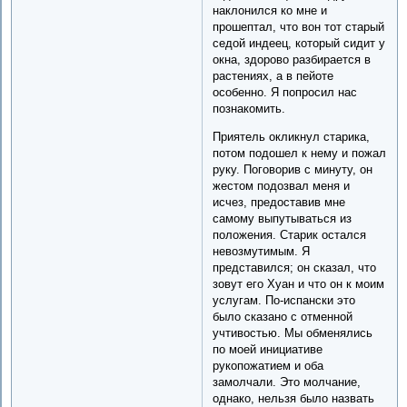
наклонился ко мне и
прошептал, что вон тот старый
седой индеец, который сидит у
окна, здорово разбирается в
растениях, а в пейоте
особенно. Я попросил нас
познакомить.
Приятель окликнул старика,
потом подошел к нему и пожал
руку. Поговорив с минуту, он
жестом подозвал меня и
исчез, предоставив мне
самому выпутываться из
положения. Старик остался
невозмутимым. Я
представился; он сказал, что
зовут его Хуан и что он к моим
услугам. По-испански это
было сказано с отменной
учтивостью. Мы обменялись
по моей инициативе
рукопожатием и оба
замолчали. Это молчание,
однако, нельзя было назвать