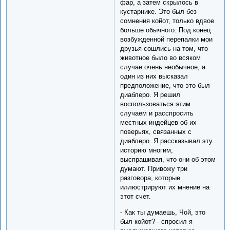
фар, а затем скрылось в
кустарнике. Это был без
сомнения койот, только вдвое
больше обычного. Под конец
возбужденной перепалки мои
друзья сошлись на том, что
животное было во всяком
случае очень необычное, а
один из них высказал
предположение, что это был
диаблеро. Я решил
воспользоваться этим
случаем и расспросить
местных индейцев об их
поверьях, связанных с
диаблеро. Я рассказывал эту
историю многим,
выспрашивая, что они об этом
думают. Привожу три
разговора, которые
иллюстрируют их мнение на
этот счет.
- Как ты думаешь, Чой, это
был койот? - спросил я