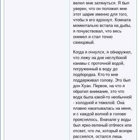
велел мне затянуться. Я был
уверен, что он положил мне
этот шарик именно для того,
чтобы я его вдохнул. Комната
моментально встала на дыбы,
я почувствовал, что весь
онемел и стал точно
свинцовый.
Когда я очнулся, я обнаружил,
что лежу на дне неглубокой
канавы с проточной водой,
погруженный в воду до
подбородка. Кто-то мне
поддерживал голову. Это был
дон Хуан. Первое, на что я
обратил внимание, это что
вода была какой-то необычной
- холодной и тяжелой. Она
плавно накатывалась на меня,
и с каждой волной в голове
прояснялось. Вначале у воды
был ярко-зеленый отблеск или
отсвет, что ли, который вскоре
рассеялся, остался лишь