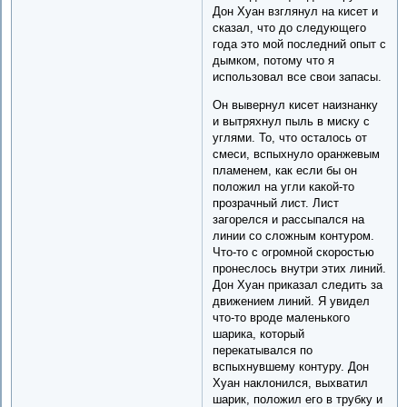
Дон Хуан взглянул на кисет и
сказал, что до следующего
года это мой последний опыт с
дымком, потому что я
использовал все свои запасы.
Он вывернул кисет наизнанку
и вытряхнул пыль в миску с
углями. То, что осталось от
смеси, вспыхнуло оранжевым
пламенем, как если бы он
положил на угли какой-то
прозрачный лист. Лист
загорелся и рассыпался на
линии со сложным контуром.
Что-то с огромной скоростью
пронеслось внутри этих линий.
Дон Хуан приказал следить за
движением линий. Я увидел
что-то вроде маленького
шарика, который
перекатывался по
вспыхнувшему контуру. Дон
Хуан наклонился, выхватил
шарик, положил его в трубку и