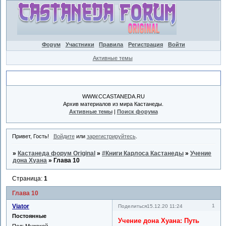
Форум
Участники
Правила
Регистрация
Войти
Активные темы
Объявление
WWW.CCASTANEDA.RU
Архив материалов из мира Кастанеды.
Активные темы
|
Поиск форума
Привет, Гость!
Войдите
или
зарегистрируйтесь
.
»
Кастанеда форум Original
»
#Книги Карлоса Кастанеды
»
Учение
дона Хуана
»
Глава 10
Страница:
1
Глава 10
Viator
1
Поделиться
15.12.20 11:24
Постоянные
Учение дона Хуана: Путь
Пол:
Мужской