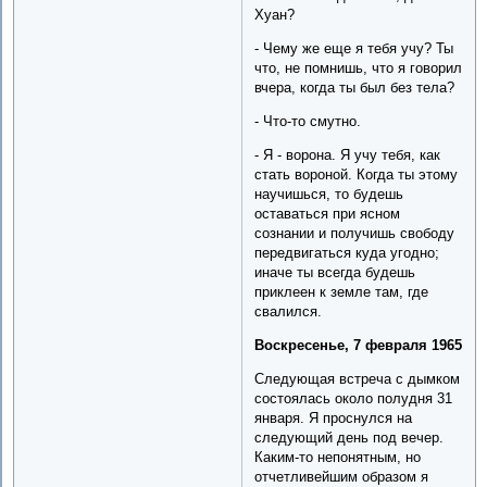
Хуан?
- Чему же еще я тебя учу? Ты
что, не помнишь, что я говорил
вчера, когда ты был без тела?
- Что-то смутно.
- Я - ворона. Я учу тебя, как
стать вороной. Когда ты этому
научишься, то будешь
оставаться при ясном
сознании и получишь свободу
передвигаться куда угодно;
иначе ты всегда будешь
приклеен к земле там, где
свалился.
Воскресенье, 7 февраля 1965
Следующая встреча с дымком
состоялась около полудня 31
января. Я проснулся на
следующий день под вечер.
Каким-то непонятным, но
отчетливейшим образом я