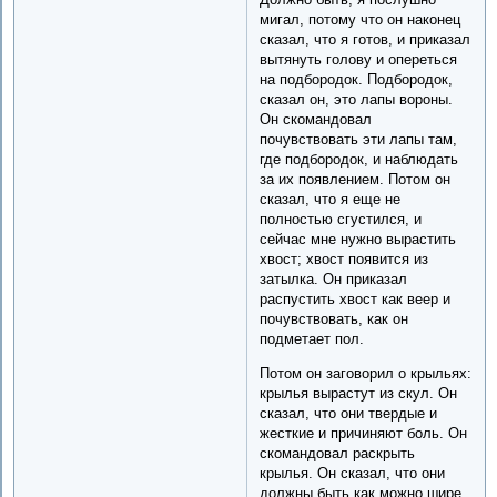
мигал, потому что он наконец
сказал, что я готов, и приказал
вытянуть голову и опереться
на подбородок. Подбородок,
сказал он, это лапы вороны.
Он скомандовал
почувствовать эти лапы там,
где подбородок, и наблюдать
за их появлением. Потом он
сказал, что я еще не
полностью сгустился, и
сейчас мне нужно вырастить
хвост; хвост появится из
затылка. Он приказал
распустить хвост как веер и
почувствовать, как он
подметает пол.
Потом он заговорил о крыльях:
крылья вырастут из скул. Он
сказал, что они твердые и
жесткие и причиняют боль. Он
скомандовал раскрыть
крылья. Он сказал, что они
должны быть как можно шире,