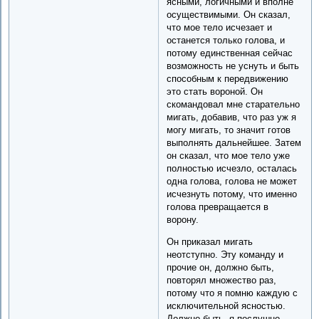
ясными, логичными и вполне
осуществимыми. Он сказал,
что мое тело исчезает и
останется только голова, и
потому единственная сейчас
возможность не уснуть и быть
способным к передвижению
это стать вороной. Он
скомандовал мне старательно
мигать, добавив, что раз уж я
могу мигать, то значит готов
выполнять дальнейшее. Затем
он сказал, что мое тело уже
полностью исчезло, осталась
одна голова, голова не может
исчезнуть потому, что именно
голова превращается в
ворону.
Он приказал мигать
неотступно. Эту команду и
прочие он, должно быть,
повторял множество раз,
потому что я помню каждую с
исключительной ясностью.
Должно быть, я послушно