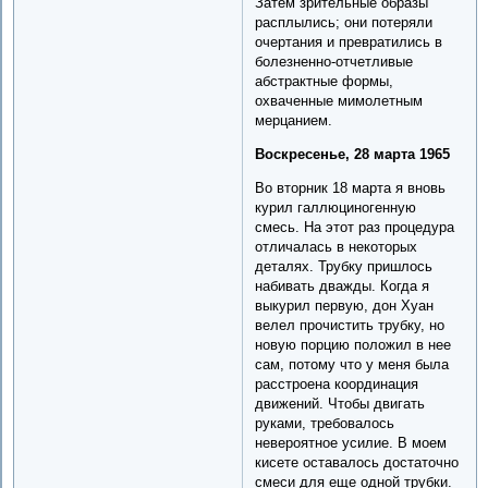
Затем зрительные образы
расплылись; они потеряли
очертания и превратились в
болезненно-отчетливые
абстрактные формы,
охваченные мимолетным
мерцанием.
Воскресенье, 28 марта 1965
Во вторник 18 марта я вновь
курил галлюциногенную
смесь. На этот раз процедура
отличалась в некоторых
деталях. Трубку пришлось
набивать дважды. Когда я
выкурил первую, дон Хуан
велел прочистить трубку, но
новую порцию положил в нее
сам, потому что у меня была
расстроена координация
движений. Чтобы двигать
руками, требовалось
невероятное усилие. В моем
кисете оставалось достаточно
смеси для еще одной трубки.