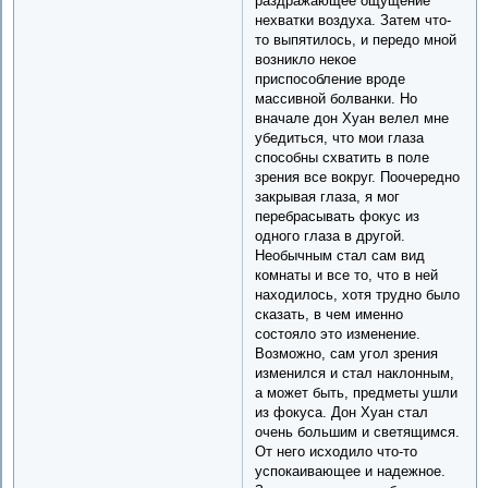
раздражающее ощущение
нехватки воздуха. Затем что-
то выпятилось, и передо мной
возникло некое
приспособление вроде
массивной болванки. Но
вначале дон Хуан велел мне
убедиться, что мои глаза
способны схватить в поле
зрения все вокруг. Поочередно
закрывая глаза, я мог
перебрасывать фокус из
одного глаза в другой.
Необычным стал сам вид
комнаты и все то, что в ней
находилось, хотя трудно было
сказать, в чем именно
состояло это изменение.
Возможно, сам угол зрения
изменился и стал наклонным,
а может быть, предметы ушли
из фокуса. Дон Хуан стал
очень большим и светящимся.
От него исходило что-то
успокаивающее и надежное.