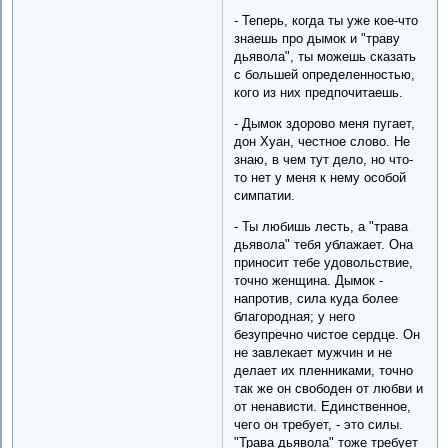
- Теперь, когда ты уже кое-что
знаешь про дымок и "траву
дьявола", ты можешь сказать
с большей определенностью,
кого из них предпочитаешь.
- Дымок здорово меня пугает,
дон Хуан, честное слово. Не
знаю, в чем тут дело, но что-
то нет у меня к нему особой
симпатии.
- Ты любишь лесть, а "трава
дьявола" тебя ублажает. Она
приносит тебе удовольствие,
точно женщина. Дымок -
напротив, сила куда более
благородная; у него
безупречно чистое сердце. Он
не завлекает мужчин и не
делает их пленниками, точно
так же он свободен от любви и
от ненависти. Единственное,
чего он требует, - это силы.
"Трава дьявола" тоже требует