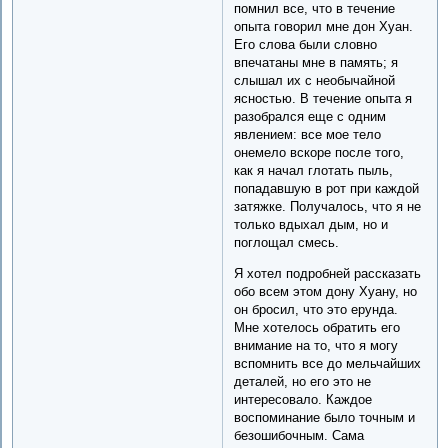
помнил все, что в течение
опыта говорил мне дон Хуан.
Его слова были словно
впечатаны мне в память; я
слышал их с необычайной
ясностью. В течение опыта я
разобрался еще с одним
явлением: все мое тело
онемело вскоре после того,
как я начал глотать пыль,
попадавшую в рот при каждой
затяжке. Получалось, что я не
только вдыхал дым, но и
поглощал смесь.
Я хотел подробней рассказать
обо всем этом дону Хуану, но
он бросил, что это ерунда.
Мне хотелось обратить его
внимание на то, что я могу
вспомнить все до мельчайших
деталей, но его это не
интересовало. Каждое
воспоминание было точным и
безошибочным. Сама