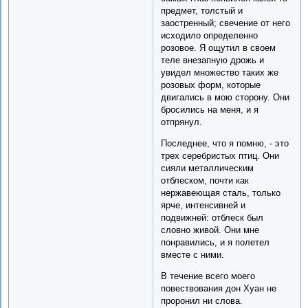
предмет, толстый и
заостренный; свечение от него
исходило определенно
розовое. Я ощутил в своем
теле внезапную дрожь и
увидел множество таких же
розовых форм, которые
двигались в мою сторону. Они
бросились на меня, и я
отпрянул.
Последнее, что я помню, - это
трех серебристых птиц. Они
сияли металлическим
отблеском, почти как
нержавеющая сталь, только
ярче, интенсивней и
подвижней: отблеск был
словно живой. Они мне
понравились, и я полетел
вместе с ними.
В течение всего моего
повествования дон Хуан не
проронил ни слова.