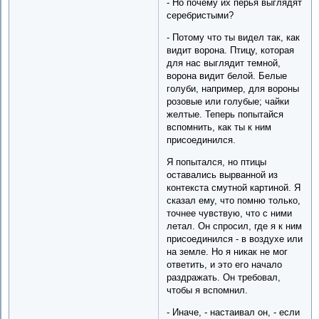
- Но почему их перья выглядят
серебристыми?
- Потому что ты видел так, как
видит ворона. Птицу, которая
для нас выглядит темной,
ворона видит белой. Белые
голуби, например, для вороны
розовые или голубые; чайки
желтые. Теперь попытайся
вспомнить, как ты к ним
присоединился.
Я попытался, но птицы
оставались вырванной из
контекста смутной картиной. Я
сказал ему, что помню только,
точнее чувствую, что с ними
летал. Он спросил, где я к ним
присоединился - в воздухе или
на земле. Но я никак не мог
ответить, и это его начало
раздражать. Он требовал,
чтобы я вспомнил.
- Иначе, - настаивал он, - если