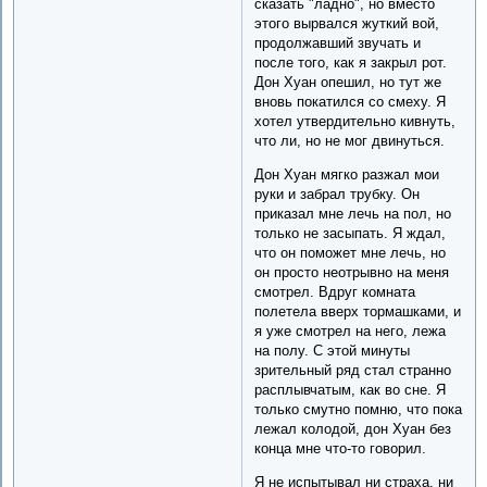
сказать "ладно", но вместо
этого вырвался жуткий вой,
продолжавший звучать и
после того, как я закрыл рот.
Дон Хуан опешил, но тут же
вновь покатился со смеху. Я
хотел утвердительно кивнуть,
что ли, но не мог двинуться.
Дон Хуан мягко разжал мои
руки и забрал трубку. Он
приказал мне лечь на пол, но
только не засыпать. Я ждал,
что он поможет мне лечь, но
он просто неотрывно на меня
смотрел. Вдруг комната
полетела вверх тормашками, и
я уже смотрел на него, лежа
на полу. С этой минуты
зрительный ряд стал странно
расплывчатым, как во сне. Я
только смутно помню, что пока
лежал колодой, дон Хуан без
конца мне что-то говорил.
Я не испытывал ни страха, ни