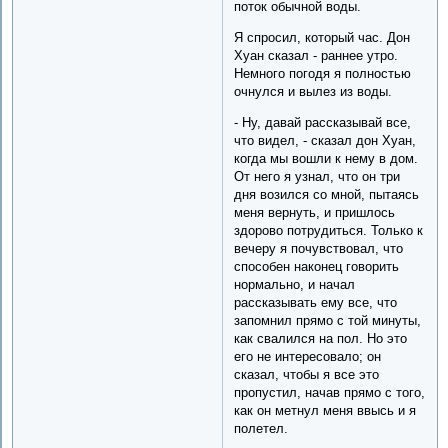
поток обычной воды.
Я спросил, который час. Дон
Хуан сказал - раннее утро.
Немного погодя я полностью
очнулся и вылез из воды.
- Ну, давай рассказывай все,
что видел, - сказал дон Хуан,
когда мы вошли к нему в дом.
От него я узнал, что он три
дня возился со мной, пытаясь
меня вернуть, и пришлось
здорово потрудиться. Только к
вечеру я почувствовал, что
способен наконец говорить
нормально, и начал
рассказывать ему все, что
запомнил прямо с той минуты,
как свалился на пол. Но это
его не интересовало; он
сказал, чтобы я все это
пропустил, начав прямо с того,
как он метнул меня ввысь и я
полетел.