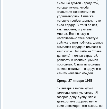
силы, но другой - вроде той,
которая нужна, чтобы
нравиться женщинам и их
удовлетворять. Сила же,
которую требует дымок, - это
сила сердца. У тебя ее нет,
как, впрочем, и у очень
многих. Вот почему я
настоятельно тебе советую
сойтись с ним поближе. Дымок
оживляет сердце и вливает в
него силы. Это тебе не "трава
дьявола", полная страстей,
ревности и насилия. Дымок
постоянен. С ним ты можешь
не беспокоиться - а вдруг его
чем-то нечаянно обидел.
Среда, 27 января 1965
19 января я вновь курил
галлюциногенную смесь. Я
говорил дону Хуану, что с
дымком мне здорово не по
себе и вообще я его боюсь; но