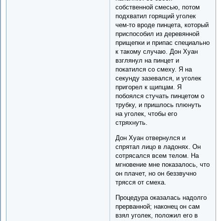
собственной смесью, потом
подхватил горящий уголек
чем-то вроде пинцета, который
приспособил из деревянной
прищепки и припас специально
к такому случаю. Дон Хуан
взглянул на пинцет и
покатился со смеху. Я на
секунду зазевался, и уголек
пригорел к щипцам. Я
побоялся стучать пинцетом о
трубку, и пришлось плюнуть
на уголек, чтобы его
стряхнуть.
Дон Хуан отвернулся и
спрятал лицо в ладонях. Он
сотрясался всем телом. На
мгновение мне показалось, что
он плачет, но он беззвучно
трясся от смеха.
Процедура оказалась надолго
прерванной; наконец он сам
взял уголек, положил его в