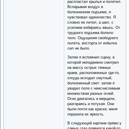
распластал крылья и полетел.
Вспарывая воздух в
болезненном подъеме, я
чувствовал одиночество. Я
словно не летел, а шел, с
усилием взбираясь ввысь. От
трудного подъема болело
тело. Ощущения свободного
полета, восторга от избытка
сил не было.
Затем я вспомнил сцену, в
которой неподвижно смотрел
на массу острых темных
краев, расположенных где-то,
откуда исходил смутный,
болезненный свет: затем я
увидел поле с неисчислимым
множеством разных огней.
Огни двигались и мерцали,
разгораясь и потухая. Они
были почти как краски; меня
поразила их яркость.
В следующей картине прямо у
самых глаз появился какой-то