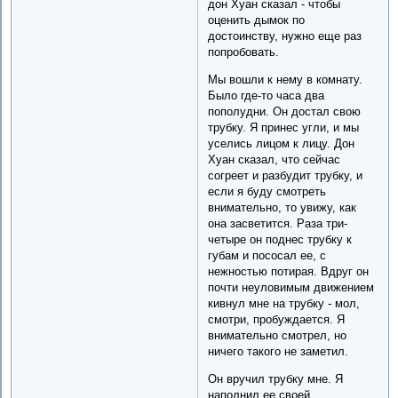
дон Хуан сказал - чтобы
оценить дымок по
достоинству, нужно еще раз
попробовать.
Мы вошли к нему в комнату.
Было где-то часа два
пополудни. Он достал свою
трубку. Я принес угли, и мы
уселись лицом к лицу. Дон
Хуан сказал, что сейчас
согреет и разбудит трубку, и
если я буду смотреть
внимательно, то увижу, как
она засветится. Раза три-
четыре он поднес трубку к
губам и пососал ее, с
нежностью потирая. Вдруг он
почти неуловимым движением
кивнул мне на трубку - мол,
смотри, пробуждается. Я
внимательно смотрел, но
ничего такого не заметил.
Он вручил трубку мне. Я
наполнил ее своей