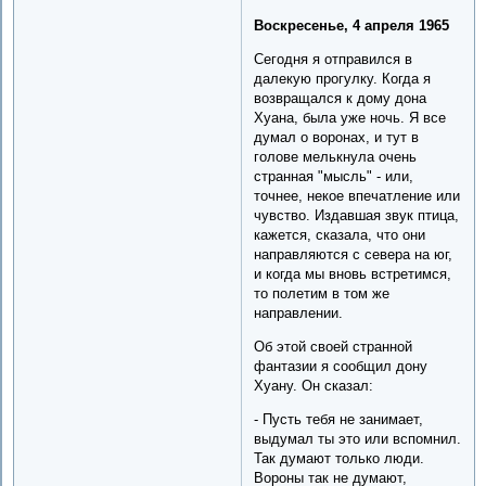
Воскресенье, 4 апреля 1965
Сегодня я отправился в
далекую прогулку. Когда я
возвращался к дому дона
Хуана, была уже ночь. Я все
думал о воронах, и тут в
голове мелькнула очень
странная "мысль" - или,
точнее, некое впечатление или
чувство. Издавшая звук птица,
кажется, сказала, что они
направляются с севера на юг,
и когда мы вновь встретимся,
то полетим в том же
направлении.
Об этой своей странной
фантазии я сообщил дону
Хуану. Он сказал:
- Пусть тебя не занимает,
выдумал ты это или вспомнил.
Так думают только люди.
Вороны так не думают,