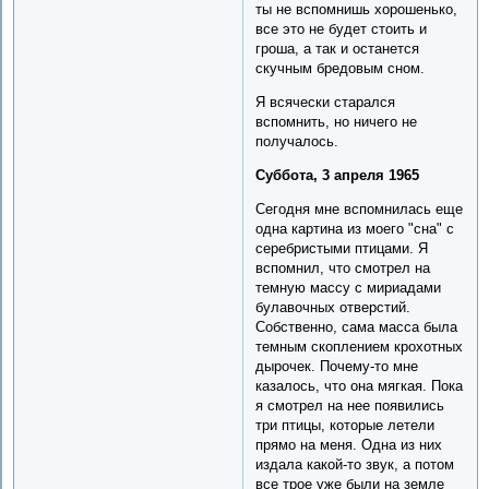
ты не вспомнишь хорошенько,
все это не будет стоить и
гроша, а так и останется
скучным бредовым сном.
Я всячески старался
вспомнить, но ничего не
получалось.
Суббота, 3 апреля 1965
Сегодня мне вспомнилась еще
одна картина из моего "сна" с
серебристыми птицами. Я
вспомнил, что смотрел на
темную массу с мириадами
булавочных отверстий.
Собственно, сама масса была
темным скоплением крохотных
дырочек. Почему-то мне
казалось, что она мягкая. Пока
я смотрел на нее появились
три птицы, которые летели
прямо на меня. Одна из них
издала какой-то звук, а потом
все трое уже были на земле