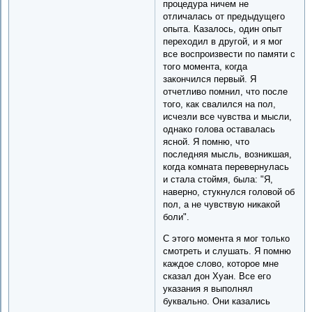
процедура ничем не
отличалась от предыдущего
опыта. Казалось, один опыт
переходил в другой, и я мог
все воспроизвести по памяти с
того момента, когда
закончился первый. Я
отчетливо помнил, что после
того, как свалился на пол,
исчезли все чувства и мысли,
однако голова оставалась
ясной. Я помню, что
последняя мысль, возникшая,
когда комната перевернулась
и стала стоймя, была: "Я,
наверно, стукнулся головой об
пол, а не чувствую никакой
боли".
С этого момента я мог только
смотреть и слушать. Я помню
каждое слово, которое мне
сказал дон Хуан. Все его
указания я выполнял
буквально. Они казались