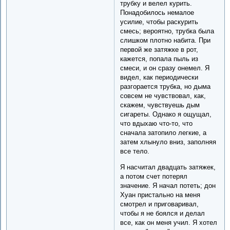
трубку и велел курить.
Понадобилось немалое
усилие, чтобы раскурить
смесь; вероятно, трубка была
слишком плотно набита. При
первой же затяжке в рот,
кажется, попала пыль из
смеси, и он сразу онемел. Я
видел, как периодически
разгорается трубка, но дыма
совсем не чувствовал, как,
скажем, чувствуешь дым
сигареты. Однако я ощущал,
что вдыхаю что-то, что
сначала затопило легкие, а
затем хлынуло вниз, заполняя
все тело.
Я насчитал двадцать затяжек,
а потом счет потерял
значение. Я начал потеть; дон
Хуан пристально на меня
смотрел и приговаривал,
чтобы я не боялся и делал
все, как он меня учил. Я хотел