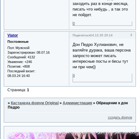
заходить раз в конце месяца,
писать что нибудь , а так это
не пойдет.
0
Viator
3
Поделиться
14.12.20 20:14
Постоянные
Дон Педро Хулианович, не
Пол:
Мужской
валяйте дурака, ваша персона
Зарегистрирован
: 08.07.16
запросто может писать
Сообщений:
4132
интересные посты и бесы тут
Уважение:
+246
Позитив:
+808
ни при чем))
Последний визит:
0
08.03.24 16:40
Страница:
1
»
Кастанеда форум Original
»
Администрация
»
Обращение к дон
Педро
создать форум