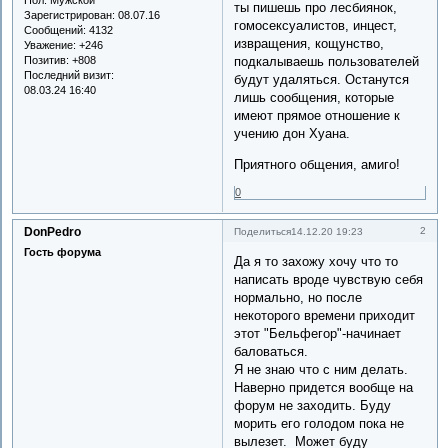
ты пишешь про лесбиянок,
Зарегистрирован
: 08.07.16
гомосексуалистов, инцест,
Сообщений:
4132
извращения, кощунство,
Уважение:
+246
Позитив:
+808
подкалываешь пользователей
Последний визит:
будут удаляться. Останутся
08.03.24 16:40
лишь сообщения, которые
имеют прямое отношение к
учению дон Хуана.
Приятного общения, амиго!
0
DonPedro
2
Поделиться
14.12.20 19:23
Гость форума
Да я то захожу хочу что то
написать вроде чувствую себя
нормально, но после
некоторого времени приходит
этот "Бельфегор"-начинает
баловаться.
Я не знаю что с ним делать.
Наверно придется вообще на
форум не заходить. Буду
морить его голодом пока не
вылезет. Может буду