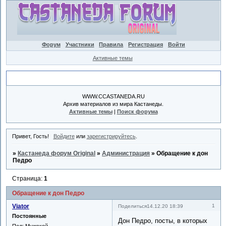
Форум
Участники
Правила
Регистрация
Войти
Активные темы
Объявление
WWW.CCASTANEDA.RU
Архив материалов из мира Кастанеды.
Активные темы
|
Поиск форума
Привет, Гость!
Войдите
или
зарегистрируйтесь
.
»
Кастанеда форум Original
»
Администрация
»
Обращение к дон
Педро
Страница:
1
Обращение к дон Педро
Viator
1
Поделиться
14.12.20 18:39
Постоянные
Дон Педро, посты, в которых
Пол:
Мужской