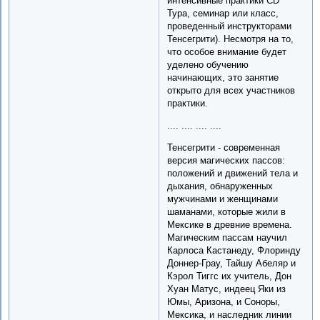
интенсивные практики CD
Тура, семинар или класс,
проведенный инструкторами
Тенсегрити). Несмотря на то,
что особое внимание будет
уделено обучению
начинающих, это занятие
открыто для всех участников
практики.
.... .... .... ....
Тенсегрити - современная
версия магических пассов:
положений и движений тела и
дыхания, обнаруженных
мужчинами и женщинами
шаманами, которые жили в
Мексике в древние времена.
Магическим пассам научил
Карлоса Кастанеду, Флоринду
Доннер-Грау, Тайшу Абеляр и
Кэрол Тиггс их учитель, Дон
Хуан Матус, индеец Яки из
Юмы, Аризона, и Соноры,
Мексика, и наследник линии