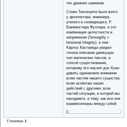
тех древних шаманов.
Слово Тенсегрити было взято
у архитектора, инженера,
ученого и сновидящего, Р.
Бакминстера Фуллера, и это
комбинация целостности и
напряжения (Tensegrity =
tensional integrity), в чем
Карлос Кастанеда увидел
точное описание движущих
сил магических пассов, и
способ существования,
которому его научил дон Хуан:
давать одинаковое внимание
всем частям нашего существа,
всем аспектам наших
действий с другими, всех
частей ситуации, в которой мы
находимся, и тому, как все они
взаимосвязаны между собой.
0
Страница:
1