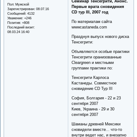
Семинар Тенсегрити, Анонс.
Пол:
Мужской
Первые врата сновидения
Зарегистрирован
: 08.07.16
CD тур III, 2007 год
Сообщений:
4132
Уважение:
+246
По материалам сайта
Позитив:
+808
wwwcastaneda.com
Последний визит:
08.03.24 16:40
Празднуя выпуск нового диска
Тенсегрити:
Объявляются особые практики
Тенсегрити оранизованные
Cleargreen и местными
группами практики по:
Тенсегрити Карлоса
Кастанеды. Совместное
сновидение CD Тур III
София, Болгария - 22 и 23
сентября 2007
Киев, Украина - 29 и 30
сентября 2007
Шаманы древней Мексики
сновидели вместе... что-то
внутри ведет нас, и внезапно