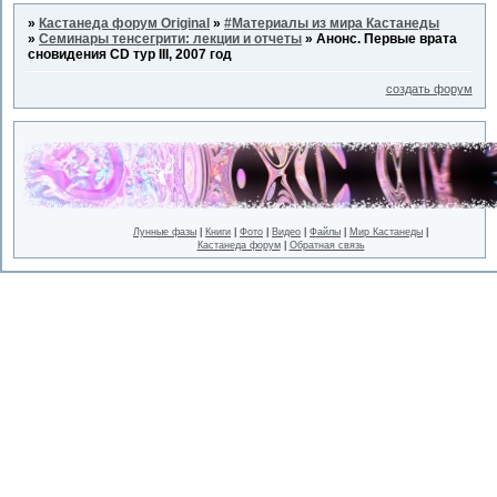
»
Кастанеда форум Original
»
#Материалы из мира Кастанеды
»
Семинары тенсегрити: лекции и отчеты
»
Анонс. Первые врата
сновидения CD тур III, 2007 год
создать форум
Лунные фазы
|
Книги
|
Фото
|
Видео
|
Файлы
|
Мир Кастанеды
|
Кастанеда форум
|
Обратная связь