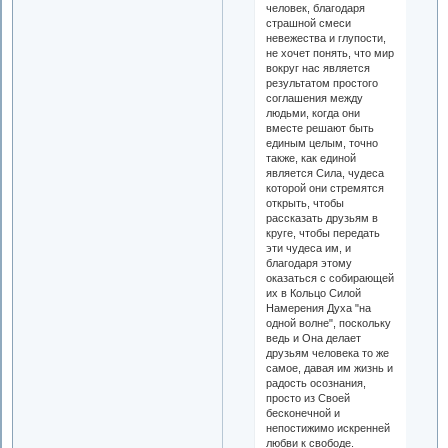
человек, благодаря
страшной смеси
невежества и глупости,
не хочет понять, что мир
вокруг нас является
результатом простого
соглашения между
людьми, когда они
вместе решают быть
единым целым, точно
также, как единой
является Сила, чудеса
которой они стремятся
открыть, чтобы
рассказать друзьям в
круге, чтобы передать
эти чудеса им, и
благодаря этому
оказаться с собирающей
их в Кольцо Силой
Намерения Духа "на
одной волне", поскольку
ведь и Она делает
друзьям человека то же
самое, давая им жизнь и
радость осознания,
просто из Своей
бесконечной и
непостижимо искренней
любви к свободе.