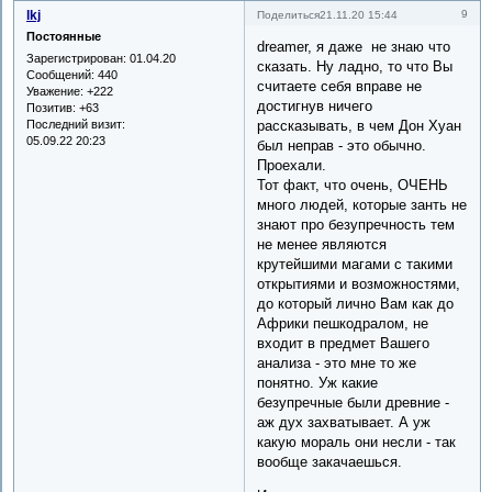
lkj
9
Поделиться
21.11.20 15:44
Постоянные
dreamer, я даже не знаю что
Зарегистрирован
: 01.04.20
сказать. Ну ладно, то что Вы
Сообщений:
440
считаете себя вправе не
Уважение:
+222
достигнув ничего
Позитив:
+63
Последний визит:
рассказывать, в чем Дон Хуан
05.09.22 20:23
был неправ - это обычно.
Проехали.
Тот факт, что очень, ОЧЕНЬ
много людей, которые занть не
знают про безупречность тем
не менее являются
крутейшими магами с такими
открытиями и возможностями,
до который лично Вам как до
Африки пешкодралом, не
входит в предмет Вашего
анализа - это мне то же
понятно. Уж какие
безупречные были древние -
аж дух захватывает. А уж
какую мораль они несли - так
вообще закачаешься.