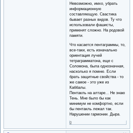
Невозможно, имхо, убрать
информационную
составляющую. Свастика
бывает разных видов. Ту что
использовали фашисты,
применят сложно. На родовой
памяти.
Что касается пентаграммы, то,
все-таки, есть изначально
ориентация лучей
тетраграмматона, еще с
Соломона, была однозначная,
насколько я помню. Если
брать защитные свойства - то
же самое - это уже из
Каббалы.
Пентакль на алтаре... Не знаю
Тень. Мне было бы как
минимум не комфортно, если
бы пентакль лежал так.
Нарушении гармонии. Дыра.
0