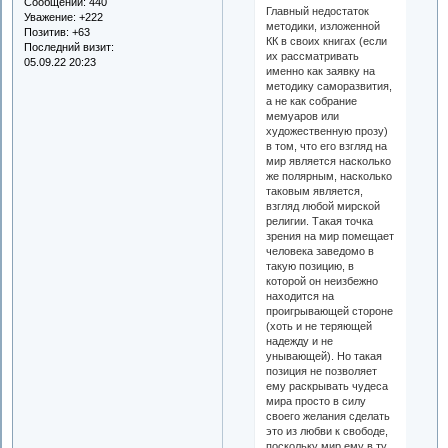
Сообщений:
440
Главный недостаток
Уважение:
+222
методики, изложенной
Позитив:
+63
КК в своих книгах (если
Последний визит:
их рассматривать
05.09.22 20:23
именно как заявку на
методику саморазвития,
а не как собрание
мемуаров или
художественную прозу)
в том, что его взгляд на
мир является насколько
же полярным, насколько
таковым является,
взгляд любой мирской
религии. Такая точка
зрения на мир помещает
человека заведомо в
такую позицию, в
которой он неизбежно
находится на
проигрывающей стороне
(хоть и не теряющей
надежду и не
унывающей). Но такая
позиция не позволяет
ему раскрывать чудеса
мира просто в силу
своего желания сделать
это из любви к свободе,
поскольку мир ему в ту