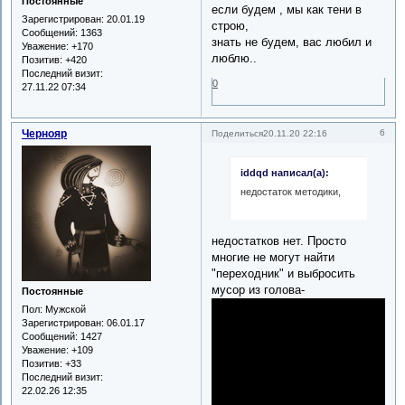
Постоянные
если будем , мы как тени в
Зарегистрирован
: 20.01.19
строю,
Сообщений:
1363
знать не будем, вас любил и
Уважение:
+170
люблю..
Позитив:
+420
Последний визит:
0
27.11.22 07:34
Чернояр
6
Поделиться
20.11.20 22:16
iddqd написал(а):
недостаток методики,
недостатков нет. Просто
многие не могут найти
"переходник" и выбросить
мусор из голова-
Постоянные
Пол:
Мужской
Зарегистрирован
: 06.01.17
Сообщений:
1427
Уважение:
+109
Позитив:
+33
Последний визит:
22.02.26 12:35