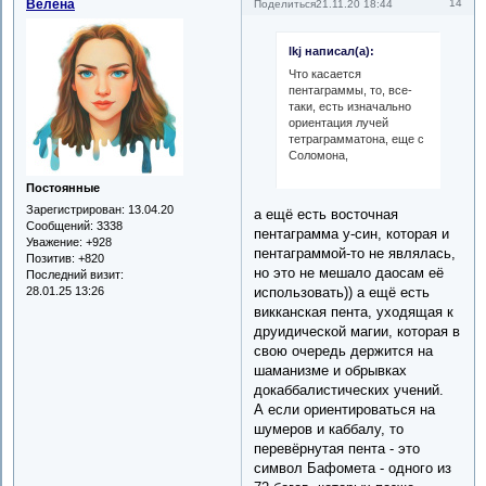
Велена
14
Поделиться
21.11.20 18:44
lkj написал(а):
Что касается
пентаграммы, то, все-
таки, есть изначально
ориентация лучей
тетраграмматона, еще с
Соломона,
Постоянные
Зарегистрирован
: 13.04.20
а ещё есть восточная
Сообщений:
3338
пентаграмма у-син, которая и
Уважение:
+928
пентаграммой-то не являлась,
Позитив:
+820
но это не мешало даосам её
Последний визит:
28.01.25 13:26
использовать)) а ещё есть
викканская пента, уходящая к
друидической магии, которая в
свою очередь держится на
шаманизме и обрывках
докаббалистических учений.
А если ориентироваться на
шумеров и каббалу, то
перевёрнутая пента - это
символ Бафомета - одного из