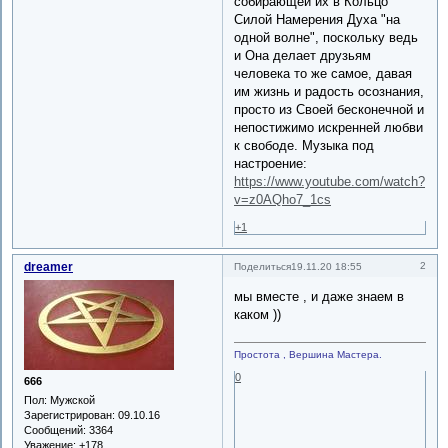
собирающей их в Кольцо
Силой Намерения Духа "на
одной волне", поскольку ведь
и Она делает друзьям
человека то же самое, давая
им жизнь и радость осознания,
просто из Своей бесконечной и
непостижимо искренней любви
к свободе. Музыка под
настроение:
https://www.youtube.com/watch?
v=z0AQho7_1cs
+1
dreamer
2
Поделиться
19.11.20 18:55
мы вместе , и даже знаем в
каком ))
Простота , Вершина Мастера.
0
666
Пол:
Мужской
Зарегистрирован
: 09.10.16
Сообщений:
3364
Уважение:
+178