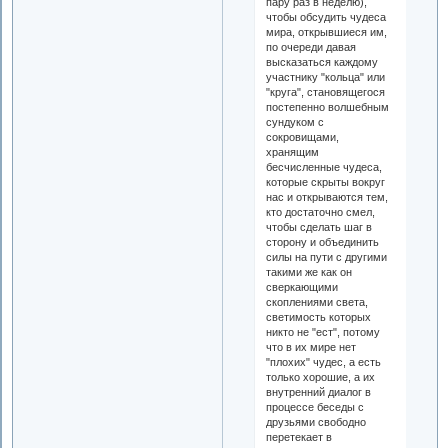
пару раз в неделю),
чтобы обсудить чудеса
мира, открывшиеся им,
по очереди давая
высказаться каждому
участнику "кольца" или
"круга", становящегося
постепенно волшебным
сундуком с
сокровищами,
хранящим
бесчисленные чудеса,
которые скрыты вокруг
нас и открываются тем,
кто достаточно смел,
чтобы сделать шаг в
сторону и объединить
силы на пути с другими
такими же как он
сверкающими
скоплениями света,
светимость которых
никто не "ест", потому
что в их мире нет
"плохих" чудес, а есть
только хорошие, а их
внутренний диалог в
процессе беседы с
друзьями свободно
перетекает в