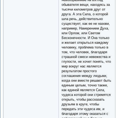
обывателя вещи, находясь за
тысячи километров друг от
друга. А эта Сила, о которой
шла речь, действительно
существует, как ее не назови,
например, Намерением Духа,
или Орлом, или Светом
Бесконечности. И Она только
и желает открыться каждому
человеку, проблема только в
том, что человек, благодаря
страшной смеси невежества и
глупости, не хочет понять, что
мир вокруг нас является
результатом простого
соглашения между людьми,
когда они вместе решают быть
единым целым, точно также,
как единой является Сила,
чудеса которой они стремятся
открыть, чтобы рассказать
друзьям в круге, чтобы
передать эти чудеса им, и
благодаря этому оказаться с