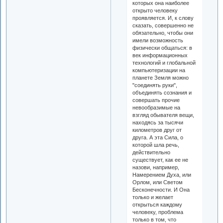
которых она наиболее
открыто человеку
проявляется. И, к слову
сказать, совершенно не
обязательно, чтобы они
имели возможность
физически общаться: в
век информационных
технологий и глобальной
компьютеризации на
планете Земля можно
"соединять руки",
объединять сознания и
совершать прочие
невообразимые на
взгляд обывателя вещи,
находясь за тысячи
километров друг от
друга. А эта Сила, о
которой шла речь,
действительно
существует, как ее не
назови, например,
Намерением Духа, или
Орлом, или Светом
Бесконечности. И Она
только и желает
открыться каждому
человеку, проблема
только в том, что