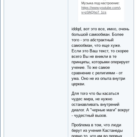
Музыка под настроение:
https://www.youtube.com/watch?
v=z0AQho7_1cs
iddqd, вот это все, имхо, очень
большой самообман. Более
того - это абстрактный
самообман, что еще хуже.
Если это Ваш текст, то скорее
всего Вы не вникли в те
принципы, которыми оперирует
учение. То же самое
сравнение с религиями - от
ума. Оно не из опыта внутри
церкви.
Для того что бы касаться
чудес мира, не нужно
останавливать внутрений
диалог. А "черные маги" вокруг
- чудестный вызов.
Проблема в том, что люди
берут из учения Кастанеды
ровно то, что им во первых