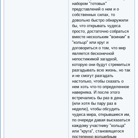
набором "готовых"
представлений о нем и о
собственных силах, то
довольно быстро обнаружили
бы, что открывать чудеса
просто, достаточно собраться
вместе нескольким "воинам" в
"кольцо" или круг и
договориться о том, что мир
является бесконечной
непостижимой загадкой,
которую они будут стремиться
разгадывать всю жизнь, но так
и не смогут разгадать
настолько, чтобы сказать о
нем хоть что-то определенное
наверняка. И после этого
встречались бы раз в день
(или хотя бы пару раз в
неделю), чтобы обсудить
чудеса мира, открывшиеся им,
по очереди давая высказаться
каждому участнику "кольца"
или "круга", становящегося
постепенно волшебным