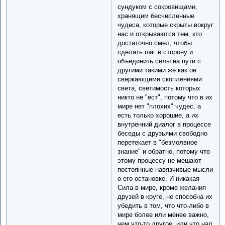
сундуком с сокровищами,
хранящим бесчисленные
чудеса, которые скрыты вокруг
нас и открываются тем, кто
достаточно смел, чтобы
сделать шаг в сторону и
объединить силы на пути с
другими такими же как он
сверкающими скоплениями
света, светимость которых
никто не "ест", потому что в их
мире нет "плохих" чудес, а
есть только хорошие, а их
внутренний диалог в процессе
беседы с друзьями свободно
перетекает в "безмолвное
знание" и обратно, потому что
этому процессу не мешают
постоянные навязчивые мысли
о его остановке. И никакая
Сила в мире, кроме желания
друзей в круге, не способна их
убедить в том, что что-либо в
мире более или менее важно,
чем что-то другое, или что над