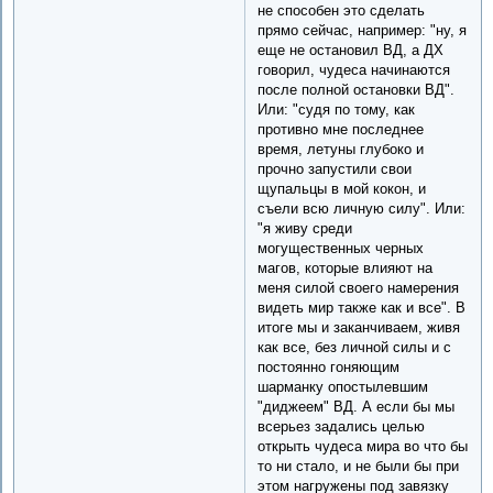
не способен это сделать
прямо сейчас, например: "ну, я
еще не остановил ВД, а ДХ
говорил, чудеса начинаются
после полной остановки ВД".
Или: "судя по тому, как
противно мне последнее
время, летуны глубоко и
прочно запустили свои
щупальцы в мой кокон, и
съели всю личную силу". Или:
"я живу среди
могущественных черных
магов, которые влияют на
меня силой своего намерения
видеть мир также как и все". В
итоге мы и заканчиваем, живя
как все, без личной силы и с
постоянно гоняющим
шарманку опостылевшим
"диджеем" ВД. А если бы мы
всерьез задались целью
открыть чудеса мира во что бы
то ни стало, и не были бы при
этом нагружены под завязку