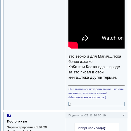
это верно и для Магия....тока
более жестко
КаКа или Кастанеда....вроде
за это писал в свой
книга...тока другой термин.
Они пытались похоронить нас...но они
не знали, что мы - семена!
(Мексиканская пословица )
0
lkj
7
Поделиться
21.11.20 00:19
Постоянные
Зарегистрирован
: 01.04.20
iddqd написал(а):