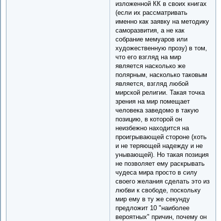
изложенной КК в своих книгах
(если их рассматривать
именно как заявку на методику
саморазвития, а не как
собрание мемуаров или
художественную прозу) в том,
что его взгляд на мир
является насколько же
полярным, насколько таковым
является, взгляд любой
мирской религии. Такая точка
зрения на мир помещает
человека заведомо в такую
позицию, в которой он
неизбежно находится на
проигрывающей стороне (хоть
и не теряющей надежду и не
унывающей). Но такая позиция
не позволяет ему раскрывать
чудеса мира просто в силу
своего желания сделать это из
любви к свободе, поскольку
мир ему в ту же секунду
предложит 10 "наиболее
вероятных" причин, почему он