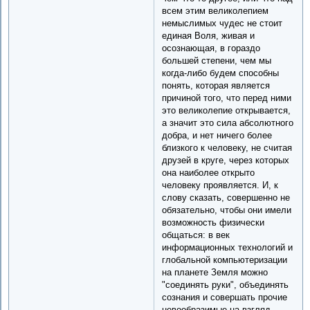
всем этим великолепием
немыслимых чудес не стоит
единая Воля, живая и
осознающая, в гораздо
большей степени, чем мы
когда-либо будем способны
понять, которая является
причиной того, что перед ними
это великолепие открывается,
а значит это сила абсолютного
добра, и нет ничего более
близкого к человеку, не считая
друзей в круге, через которых
она наиболее открыто
человеку проявляется. И, к
слову сказать, совершенно не
обязательно, чтобы они имели
возможность физически
общаться: в век
информационных технологий и
глобальной компьютеризации
на планете Земля можно
"соединять руки", объединять
сознания и совершать прочие
невообразимые на взгляд