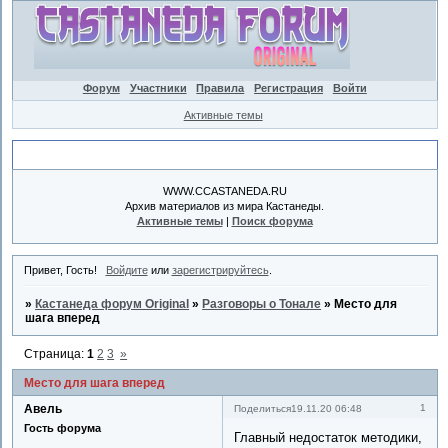
Форум
Участники
Правила
Регистрация
Войти
Активные темы
Объявление
WWW.CCASTANEDA.RU
Архив материалов из мира Кастанеды.
Активные темы
|
Поиск форума
Привет, Гость!
Войдите
или
зарегистрируйтесь
.
»
Кастанеда форум Original
»
Разговоры о Тонале
»
Место для
шага вперед
Страница:
1
2
3
»
Место для шага вперед
Авель
1
Поделиться
19.11.20 06:48
Гость форума
Главный недостаток методики,