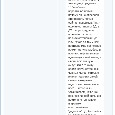
же секунду предложит
10 "наиболее
вероятных" причин,
почему он не способен
это сделать прямо
сейчас, например: "ну, я
еще не остановил ВД, а
ДХ говорил, чудеса
начинаются после
полной остановки ВД".
Или: "судя по тому, как
противно мне последнее
время, летуны глубоко и
прочно запустили свои
щупальцы в мой кокон, и
съели всю личную
силу". Или: "я живу
среди могущественных
черных магов, которые
влияют на меня силой
своего намерения
видеть мир также как и
все". В итоге мы и
заканчиваем, живя как
все, без личной силы и с
постоянно гоняющим
шарманку
опостылевшим
"диджеем" ВД. А если бы
мы всерьез задались