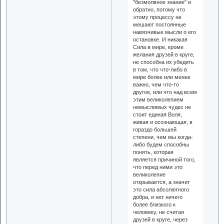
"безмолвное знание" и
обратно, потому что
этому процессу не
мешают постоянные
навязчивые мысли о его
остановке. И никакая
Сила в мире, кроме
желания друзей в круге,
не способна их убедить
в том, что что-либо в
мире более или менее
важно, чем что-то
другое, или что над всем
этим великолепием
немыслимых чудес не
стоит единая Воля,
живая и осознающая, в
гораздо большей
степени, чем мы когда-
либо будем способны
понять, которая
является причиной того,
что перед ними это
великолепие
открывается, а значит
это сила абсолютного
добра, и нет ничего
более близкого к
человеку, не считая
друзей в круге, через