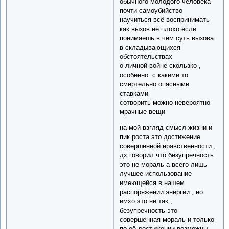
обычного молодого человека
почти самоубийство
научиться всё воспринимать
как вызов не плохо если
понимаешь в чём суть вызова
в складывающихся
обстоятельствах
о личной войне скользко ,
особенно с какими то
смертельно опасными
ставками
сотворить можно невероятно
мрачные вещи
на мой взгляд смысл жизни и
пик роста это достижение
совершенной нравственности ,
дх говорил что безупречность
это не мораль а всего лишь
лучшее использование
имеющейся в нашем
распоряжении энергии , но
имхо это не так ,
безупречность это
совершенная мораль и только
по её достижении возможны