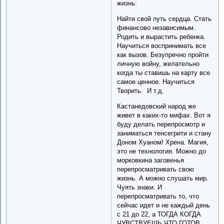
жизнь:
Найти свой путь сердца. Стать
финансово независимым.
Родить и вырастить ребенка.
Научиться воспринимать все
как вызов. Безупречно пройти
личную войну, желательно
когда ты ставишь на карту все
самое ценное. Научиться
Творить. И т.д.
Кастанедовский народ же
живет в каких-то мифах. Вот я
буду делать перепросмотр и
заниматься тенсегрити и стану
Доном Хуаном! Хрена. Магия,
это не технология. Можно до
морковкина заговенья
перепросматривать свою
жизнь. А можно слушать мир.
Чуять знаки. И
перепросматривать то, что
сейчас идет и не каждый день
с 21 до 22, а ТОГДА КОГДА
ЧУВСТВУЕШЬ ЧТО ГОТОВ.