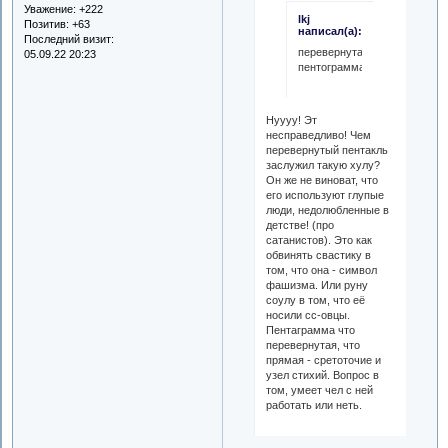
Уважение:
+222
lkj
Позитив:
+63
написал(а):
Последний визит:
перевернутая
05.09.22 20:23
пентограмма.
Нуууу! Эт
несправедливо! Чем
перевернутый пентакль
заслужил такую хулу?
Он же не виноват, что
его используют глупые
люди, недолюбленные в
детстве! (про
сатанистов). Это как
обвинять свастику в
том, что она - символ
фашизма. Или руну
соулу в том, что её
носили сс-овцы.
Пентаграмма что
перевернутая, что
прямая - сретоточие и
узел стихий. Вопрос в
том, умеет чел с ней
работать или неть.