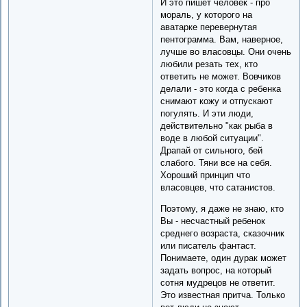
И это пишет человек - про
мораль, у которого на
аватарке перевернутая
пентограмма. Вам, наверное,
лучше во власовцы. Они очень
любили резать тех, кто
ответить не может. Вовчиков
делали - это когда с ребенка
снимают кожу и отпускают
погулять. И эти люди,
действительно "как рыба в
воде в любой ситуации".
Драпай от сильного, бей
слабого. Тяни все на себя.
Хороший принцип что
власовцев, что сатанистов.
Поэтому, я даже не знаю, кто
Вы - несчастный ребенок
среднего возраста, сказочник
или писатель фантаст.
Понимаете, один дурак может
задать вопрос, на который
сотня мудрецов не ответит.
Это известная притча. Только