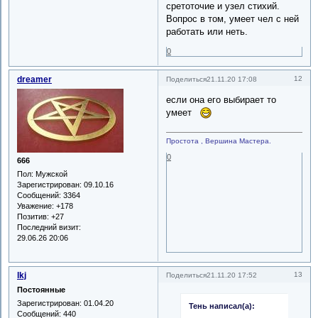
сретоточие и узел стихий.
Вопрос в том, умеет чел с ней
работать или неть.
0
dreamer
12
Поделиться
21.11.20 17:08
если она его выбирает то
умеет
Простота , Вершина Мастера.
0
666
Пол:
Мужской
Зарегистрирован
: 09.10.16
Сообщений:
3364
Уважение:
+178
Позитив:
+27
Последний визит:
29.06.26 20:06
lkj
13
Поделиться
21.11.20 17:52
Постоянные
Зарегистрирован
: 01.04.20
Тень написал(а):
Сообщений:
440