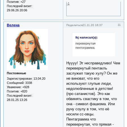
Позитив:
+27
-1
Последний визит:
29.06.26 20:06
Велена
11
Поделиться
21.11.20 16:37
lkj написал(а):
перевернутая
пентограмма.
Нуууу! Эт несправедливо! Чем
перевернутый пентакль
заслужил такую хулу? Он же
Постоянные
не виноват, что его
Зарегистрирован
: 13.04.20
Сообщений:
3338
используют глупые люди,
Уважение:
+928
недолюбленные в детстве!
Позитив:
+820
(про сатанистов). Это как
Последний визит:
обвинять свастику в том, что
28.01.25 13:26
она - символ фашизма. Или
руну соулу в том, что её
носили сс-овцы.
Пентаграмма что
перевернутая, что прямая -