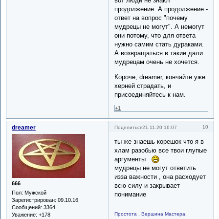
вот люди не знают
продолжение. А продолжение -
ответ на вопрос "почему
мудрецы не могут". А немогут
они потому, что для ответа
нужно самим стать дураками.
А возвращаться в такие дали
мудрецам очень не хочется.
Короче, dreamer, кончайте уже
херней страдать, и
присоединяйтесь к нам.
+1
dreamer
10
Поделиться
21.11.20 16:07
ты же знаешь корешок что я в
хлам разобью все твои глупые
аргументы
мудрецы не могут ответить
изза важности , она расходует
666
всю силу и закрывает
Пол:
Мужской
понимание
Зарегистрирован
: 09.10.16
Сообщений:
3364
Простота , Вершина Мастера.
Уважение:
+178