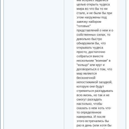
целью открыть чудеса
мира во что бы то ни
стало, и не были бы при
этом нагружены под
завязку набором
"готовых"
представлений о нем и о
собственных силах, то
довольно быстро
обнаружили бы, что
открывать чудеса
просто, достаточно
собраться вместе
нескольким "воинам" в
"кольцо" или круг и
договориться о том, что
мир является
бесконечной
непостижимой загадкой,
которую они будут
стремиться разгадывать
всю жизнь, но так и не
смогут разгадать
настолько, чтобы
сказать о нем хоть что-
то определенное
наверняка. И после
этого встречались бы
раз в день (или хотя бы