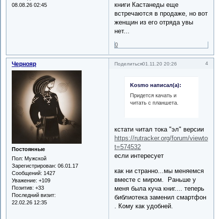
книги Кастанеды еще
08.08.26 02:45
встречаются в продаже, но вот
женщин из его отряда увы
нет...
0
Чернояр
4
Поделиться
01.11.20 20:26
Kosmo написал(а):
Придется качать и
читать с планшета.
кстати читал тока "эл" версии
https://rutracker.org/forum/viewtopic
t=574532
Постоянные
если интересует
Пол:
Мужской
Зарегистрирован
: 06.01.17
как ни странно...мы меняемся
Сообщений:
1427
вместе с миром. Раньше у
Уважение:
+109
меня была куча книг.... теперь
Позитив:
+33
Последний визит:
библиотека заменил смартфон
22.02.26 12:35
. Кому как удобней.