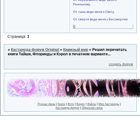
Реальному,
От тьмы веди меня к Свету,
От смерти веди меня к Бессмертию
0
Страница:
1
»
Кастанеда форум Original
»
Книжный мир
»
Решил перечитать
книги Тайши, Флоринды и Кэрол в печатном варианте...
создать форум
Лунные фазы
|
Книги
|
Фото
|
Видео
|
Файлы
|
Мир Кастанеды
|
Кастанеда форум
|
Обратная связь