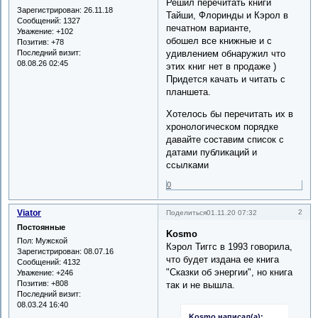
Решил перечитать книги
Зарегистрирован
: 26.11.18
Тайши, Флоринды и Кэрол в
Сообщений:
1327
печатном варианте,
Уважение:
+102
обошел все книжные и с
Позитив:
+78
Последний визит:
удивлением обнаружил что
08.08.26 02:45
этих книг нет в продаже )
Придется качать и читать с
планшета.
Хотелось бы перечитать их в
хронологическом порядке
давайте составим список с
датами публикаций и
ссылками
0
Viator
2
Поделиться
01.11.20 07:32
Постоянные
Kosmo
Пол:
Мужской
Кэрол Тиггс в 1993 говорила,
Зарегистрирован
: 08.07.16
что будет издана ее книга
Сообщений:
4132
"Сказки об энергии", но книга
Уважение:
+246
Позитив:
+808
так и не вышла.
Последний визит:
08.03.24 16:40
Kosmo написал(а):