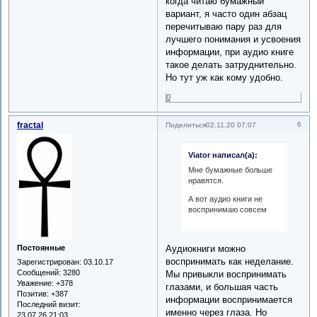
когда читаю бумажный
вариант, я часто один абзац
перечитываю пару раз для
лучшего понимания и усвоения
информации, при аудио книге
такое делать затруднительно.
Но тут уж как кому удобно.
0
fractal
6
Поделиться
02.11.20 07:07
Viator написал(а):
Мне бумажные больше
нравятся.
А вот аудио книги не
воспринимаю совсем
Аудиокниги можно
Постоянные
воспринимать как неделание.
Зарегистрирован
: 03.10.17
Сообщений:
3280
Мы привыкли воспринимать
Уважение:
+378
глазами, и большая часть
Позитив:
+387
информации воспринимается
Последний визит:
именно через глаза. Но
23.07.26 21:03