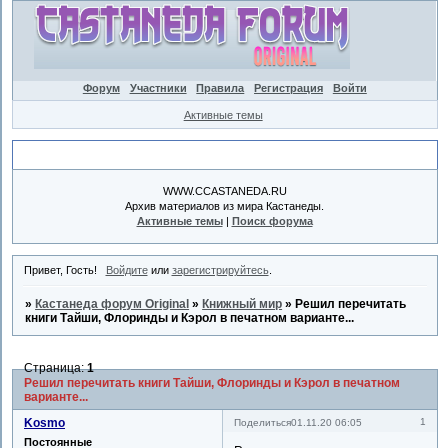
Форум
Участники
Правила
Регистрация
Войти
Активные темы
Объявление
WWW.CCASTANEDA.RU
Архив материалов из мира Кастанеды.
Активные темы
|
Поиск форума
Привет, Гость!
Войдите
или
зарегистрируйтесь
.
»
Кастанеда форум Original
»
Книжный мир
»
Решил перечитать
книги Тайши, Флоринды и Кэрол в печатном варианте...
Страница:
1
Решил перечитать книги Тайши, Флоринды и Кэрол в печатном
варианте...
Kosmo
1
Поделиться
01.11.20 06:05
Постоянные