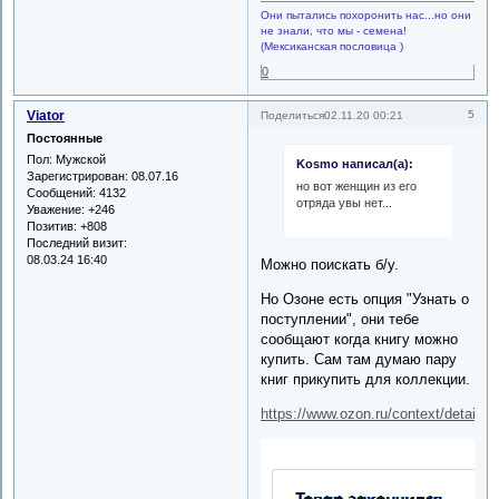
Они пытались похоронить нас...но они
не знали, что мы - семена!
(Мексиканская пословица )
0
Viator
5
Поделиться
02.11.20 00:21
Постоянные
Пол:
Мужской
Kosmo написал(а):
Зарегистрирован
: 08.07.16
но вот женщин из его
Сообщений:
4132
отряда увы нет...
Уважение:
+246
Позитив:
+808
Последний визит:
08.03.24 16:40
Можно поискать б/у.
Но Озоне есть опция "Узнать о
поступлении", они тебе
сообщают когда книгу можно
купить. Сам там думаю пару
книг прикупить для коллекции.
https://www.ozon.ru/context/detail/i