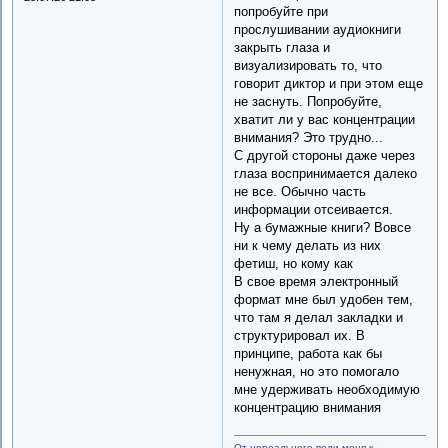
попробуйте при
прослушивании аудиокниги
закрыть глаза и
визуализировать то, что
говорит диктор и при этом еще
не заснуть. Попробуйте,
хватит ли у вас концентрации
внимания? Это трудно...
С другой стороны даже через
глаза воспринимается далеко
не все. Обычно часть
информации отсеивается.
Ну а бумажные книги? Вовсе
ни к чему делать из них
фетиш, но кому как
В свое время электронный
формат мне был удобен тем,
что там я делал закладки и
структурировал их. В
принципе, работа как бы
ненужная, но это помогало
мне удерживать необходимую
концентрацию внимания
От нереального веди меня к