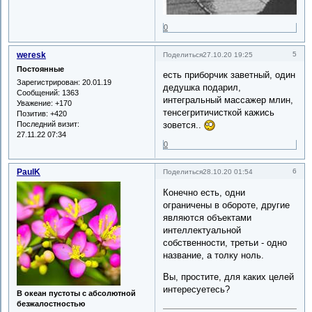
0
weresk
5
Поделиться
27.10.20 19:25
Постоянные
есть приборчик заветный, один
Зарегистрирован
: 20.01.19
дедушка подарил,
Сообщений:
1363
интегральный массажер млин,
Уважение:
+170
тенсегритичисткой кажись
Позитив:
+420
Последний визит:
зовется..
27.11.22 07:34
0
PaulK
6
Поделиться
28.10.20 01:54
Конечно есть, одни
ограничены в обороте, другие
являются объектами
интеллектуальной
собственности, третьи - одно
название, а толку ноль.
Вы, простите, для каких целей
интересуетесь?
В океан пустоты с абсолютной
безжалостностью