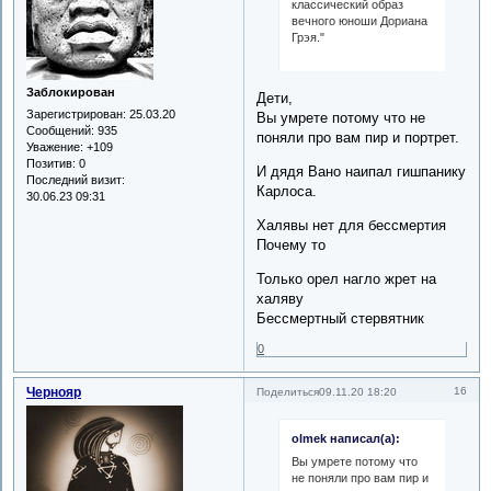
классический образ
вечного юноши Дориана
Грэя."
Заблокирован
Дети,
Зарегистрирован
: 25.03.20
Вы умрете потому что не
Сообщений:
935
поняли про вам пир и портрет.
Уважение:
+109
Позитив:
0
И дядя Вано наипал гишпанику
Последний визит:
Карлоса.
30.06.23 09:31
Халявы нет для бессмертия
Почему то
Только орел нагло жрет на
халяву
Бессмертный стервятник
0
Чернояр
16
Поделиться
09.11.20 18:20
olmek написал(а):
Вы умрете потому что
не поняли про вам пир и