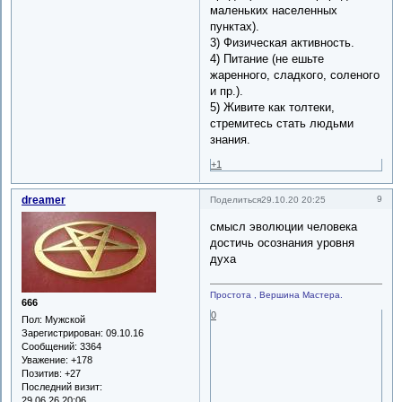
маленьких населенных
пунктах).
3) Физическая активность.
4) Питание (не ешьте
жаренного, сладкого, соленого
и пр.).
5) Живите как толтеки,
стремитесь стать людьми
знания.
+1
dreamer
9
Поделиться
29.10.20 20:25
смысл эволюции человека
достичь осознания уровня
духа
Простота , Вершина Мастера.
666
0
Пол:
Мужской
Зарегистрирован
: 09.10.16
Сообщений:
3364
Уважение:
+178
Позитив:
+27
Последний визит:
29.06.26 20:06