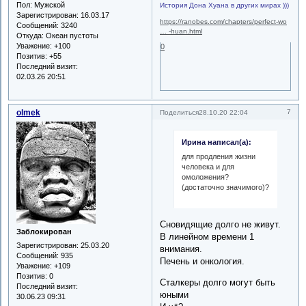
Пол:
Мужской
История Дона Хуана в других мирах )))
Зарегистрирован
: 16.03.17
https://ranobes.com/chapters/perfect-wo
Сообщений:
3240
… -huan.html
Откуда:
Океан пустоты
Уважение:
+100
0
Позитив:
+55
Последний визит:
02.03.26 20:51
olmek
7
Поделиться
28.10.20 22:04
Ирина написал(а):
для продления жизни
человека и для
омоложения?
(достаточно значимого)?
Сновидящие долго не живут.
Заблокирован
В линейном времени 1
Зарегистрирован
: 25.03.20
внимания.
Сообщений:
935
Печень и онкология.
Уважение:
+109
Позитив:
0
Сталкеры долго могут быть
Последний визит:
юными
30.06.23 09:31