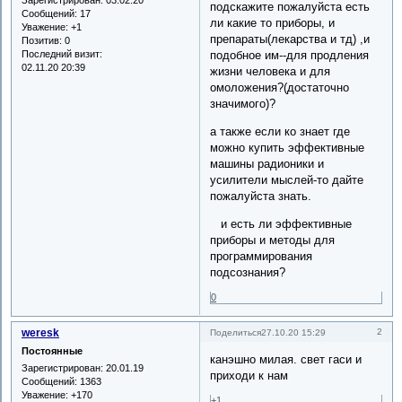
подскажите пожалуйста есть
Сообщений:
17
ли какие то приборы, и
Уважение:
+1
препараты(лекарства и тд) ,и
Позитив:
0
Последний визит:
подобное им--для продления
02.11.20 20:39
жизни человека и для
омоложения?(достаточно
значимого)?
а также если ко знает где
можно купить эффективные
машины радионики и
усилители мыслей-то дайте
пожалуйста знать.
и есть ли эффективные
приборы и методы для
программирования
подсознания?
0
weresk
2
Поделиться
27.10.20 15:29
Постоянные
канэшно милая. свет гаси и
Зарегистрирован
: 20.01.19
приходи к нам
Сообщений:
1363
Уважение:
+170
+1