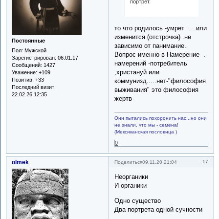
портрет.
то что родилось -умрет ....или
изменится (отстрочка) .не
Постоянные
зависимо от панимание.
Пол:
Мужской
Вопрос именно в Намерение- .
Зарегистрирован
: 06.01.17
намерений -потребитель
Сообщений:
1427
,христануй или
Уважение:
+109
Позитив:
+33
коммунизд.....нет-"философия
Последний визит:
выживания" это философия
22.02.26 12:35
жертв-
Они пытались похоронить нас...но они
не знали, что мы - семена!
(Мексиканская пословица )
0
olmek
17
Поделиться
09.11.20 21:04
Неорганики
И органики
Одно существо
Два портрета одной сучности