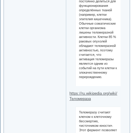
постоянно делиться для
функционирования
определённых тканей
(например, клетки
эпителия кишечника).
Обычные соматические
клетки организма
лишены теломеразной
активности. Клетки 85 %
раковых опухолей
обладают теломеразной
активностью, поэтому
считается, что
активация теломеразы
является одним из
событий на пути клетки к
злокачественному
перерождению.
https://ru.wikipedia.org/wiki/
Теломераза
Теломеразу считают
ключом к клеточному
бессмертию,
«источником юности».
Этот фермент позволяет