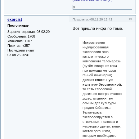
(Мексиканская пословица )
0
exorcist
13
Поделиться
08.11.20 12:42
Постоянные
Вот пришла инфа по теме.
Зарегистрирован
: 03.02.20
Сообщений:
1708
Уважение:
+207
Искусственно
Позитив:
+357
индуцированная
Последний визит:
экспрессия гена
03.08.26 20:41
каталитического
компонента теломеразы
(путём введения гена
при помощи методов
генной инженерии)
делает клеточную
культуру бессмертной
,
то есть способной
делиться неограниченно
долго, отменяя тем
самым для культуры
предел Хейфлика.
Теломераза
экспрессируется в
стволовых, половых и
некоторых других типах
клеток организма,
которым необходимо