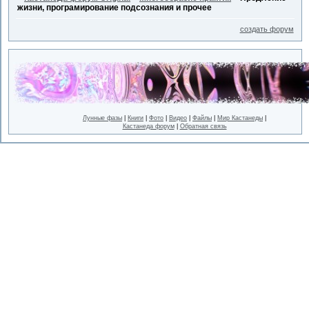
жизни, програмирование подсознания и прочее
создать форум
Лунные фазы
|
Книги
|
Фото
|
Видео
|
Файлы
|
Мир Кастанеды
|
Кастанеда форум
|
Обратная связь