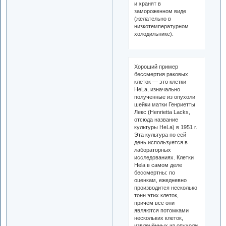
и хранят в
замороженном виде
(желательно в
низкотемпературном
холодильнике).
Хороший пример
бессмертия раковых
клеток — это клетки
HeLa, изначально
полученные из опухоли
шейки матки Генриетты
Лекс (Henrietta Lacks,
отсюда название
культуры HeLa) в 1951 г.
Эта культура по сей
день используется в
лабораторных
исследованиях. Клетки
Hela в самом деле
бессмертны: по
оценкам, ежедневно
производится несколько
тонн этих клеток,
причём все они
являются потомками
нескольких клеток,
извлечённых из опухоли