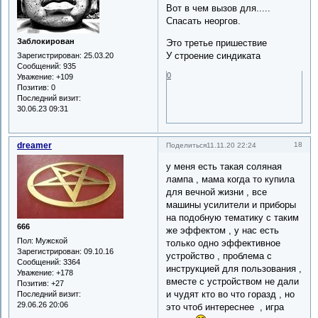
Вот в чем вызов для.....
Спасать неоргов.
Заблокирован
Это третье пришествие
У строение синдиката
Зарегистрирован
: 25.03.20
Сообщений:
935
0
Уважение:
+109
Позитив:
0
Последний визит:
30.06.23 09:31
dreamer
18
Поделиться
11.11.20 22:24
у меня есть такая соляная
лампа , мама когда то купила
для вечной жизни , все
машины усилители и приборы
на подобную тематику с таким
666
же эффектом , у нас есть
Пол:
Мужской
только одно эффективное
Зарегистрирован
: 09.10.16
устройство , проблема с
Сообщений:
3364
инструкцией для пользования ,
Уважение:
+178
вместе с устройством не дали
Позитив:
+27
и чудят кто во что горазд , но
Последний визит:
29.06.26 20:06
это чтоб интереснее , игра