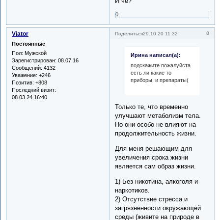
И чё?
0
Viator
8
Поделиться
29.10.20 11:32
Постоянные
Пол:
Мужской
Ирина написал(а):
Зарегистрирован
: 08.07.16
подскажите пожалуйста
Сообщений:
4132
есть ли какие то
Уважение:
+246
приборы, и препараты(
Позитив:
+808
Последний визит:
08.03.24 16:40
Только те, что временно
улучшают метаболизм тела.
Но они особо не влияют на
продолжительность жизни.
Для меня решающим для
увеличения срока жизни
является сам образ жизни.
1) Без никотина, алкоголя и
наркотиков.
2) Отсутствие стресса и
загрязненности окружающей
среды (живите на природе в