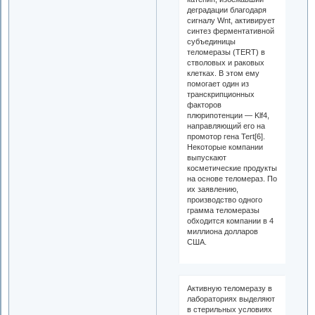
деградации благодаря
сигналу Wnt, активирует
синтез ферментативной
субъединицы
теломеразы (TERT) в
стволовых и раковых
клетках. В этом ему
помогает один из
транскрипционных
факторов
плюрипотенции — Klf4,
направляющий его на
промотор гена Tert[6].
Некоторые компании
выпускают
косметические продукты
на основе теломераз. По
их заявлению,
производство одного
грамма теломеразы
обходится компании в 4
миллиона долларов
США.
Активную теломеразу в
лабораториях выделяют
в стерильных условиях