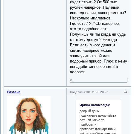
будет стоить? От 500 тыс
рублей наверное. Научные
исследования, эксперименты?
Несколько миллионов.
Где есть? У ФСБ наверное,
что-то подобное есть.
Получишь ли ты когда ни будь
к такому доступ? Никогда.
Если есть много денег и
связи, наверное можно
заполучить такой или
подобный прибор. Плюс к нему
понадобится персонал 3-5
человек.
0
Велена
11
Поделиться
01.11.20 20:26
Ирина написал(а):
добрый день.
подскажите пожалуйста
есть ли какие то
приборы, и
препараты(лекарства и
тд) ,и подобное им--для