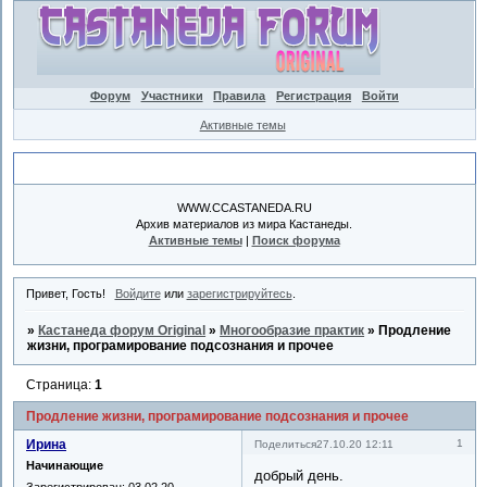
Форум
Участники
Правила
Регистрация
Войти
Активные темы
Объявление
WWW.CCASTANEDA.RU
Архив материалов из мира Кастанеды.
Активные темы
|
Поиск форума
Привет, Гость!
Войдите
или
зарегистрируйтесь
.
»
Кастанеда форум Original
»
Многообразие практик
»
Продление
жизни, програмирование подсознания и прочее
Страница:
1
Продление жизни, програмирование подсознания и прочее
Ирина
1
Поделиться
27.10.20 12:11
Начинающие
добрый день.
Зарегистрирован
: 03.02.20