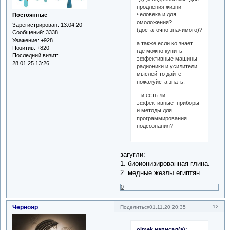
продления жизни
человека и для
Постоянные
омоложения?
Зарегистрирован
: 13.04.20
(достаточно значимого)?
Сообщений:
3338
Уважение:
+928
а также если ко знает
Позитив:
+820
где можно купить
Последний визит:
эффективные машины
28.01.25 13:26
радионики и усилители
мыслей-то дайте
пожалуйста знать.
и есть ли
эффективные приборы
и методы для
программирования
подсознания?
загугли:
1. биоионизированная глина.
2. медные жезлы египтян
0
Чернояр
12
Поделиться
01.11.20 20:35
olmek написал(а):