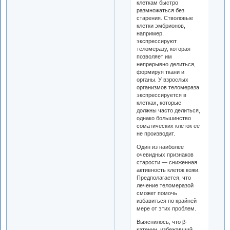
клеткам быстро
размножаться без
старения. Стволовые
клетки эмбрионов,
например,
экспрессируют
теломеразу, которая
позволяет им
непрерывно делиться,
формируя ткани и
органы. У взрослых
организмов теломераза
экспрессируется в
клетках, которые
должны часто делиться,
однако большинство
соматических клеток её
не производит.
Один из наиболее
очевидных признаков
старости — сниженная
активность клеток кожи.
Предполагается, что
лечение теломеразой
сможет помочь
избавиться по крайней
мере от этих проблем.
Выяснилось, что β-
катенин, избежавший