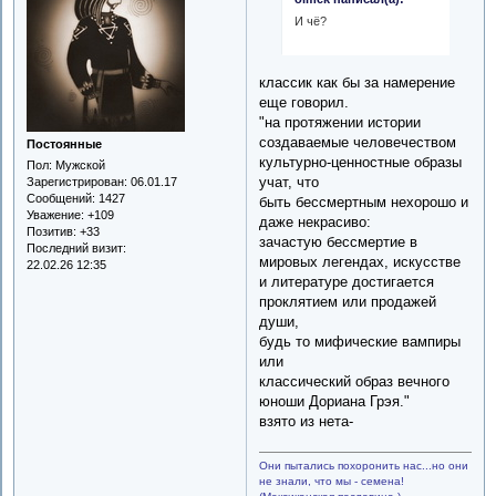
И чё?
классик как бы за намерение
еще говорил.
"на протяжении истории
создаваемые человечеством
Постоянные
культурно-ценностные образы
Пол:
Мужской
учат, что
Зарегистрирован
: 06.01.17
Сообщений:
1427
быть бессмертным нехорошо и
Уважение:
+109
даже некрасиво:
Позитив:
+33
зачастую бессмертие в
Последний визит:
мировых легендах, искусстве
22.02.26 12:35
и литературе достигается
проклятием или продажей
души,
будь то мифические вампиры
или
классический образ вечного
юноши Дориана Грэя."
взято из нета-
Они пытались похоронить нас...но они
не знали, что мы - семена!