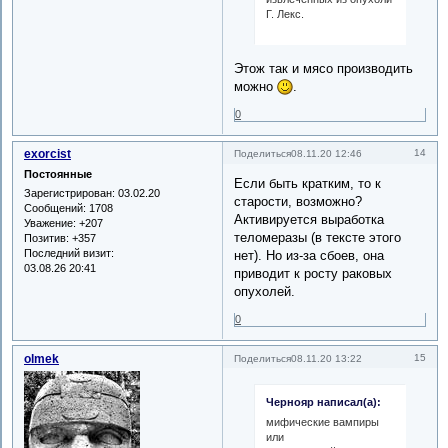
Г. Лекс.
Этож так и мясо производить
можно
.
0
exorcist
14
Поделиться
08.11.20 12:46
Постоянные
Если быть кратким, то к
Зарегистрирован
: 03.02.20
старости, возможно?
Сообщений:
1708
Активируется выработка
Уважение:
+207
теломеразы (в тексте этого
Позитив:
+357
Последний визит:
нет). Но из-за сбоев, она
03.08.26 20:41
приводит к росту раковых
опухолей.
0
olmek
15
Поделиться
08.11.20 13:22
Чернояр написал(а):
мифические вампиры
или