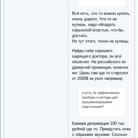
Всё есть, что то можно купить,
очень дорого. Что-то не
купишь, надо обладать
серьезной властью, что-бы
достать.
Но тут этого, точно не купишь.
Найди себе хорошего
шарящего доктора, он всё
объяснит. Не российского из
дремучей провинции, конечно
же. Цены там где то стартуют
от 2000$ за укол например.
и есть ли эффективные
приборы и методы для
программирования
подсознания?
Камера депривации 100 тыс
рублей где то. Прикрутить очки
с образами звуками. Сколько