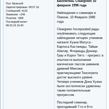
Бюллетень Cleargreen 10
Пол:
Мужской
февраля 1998 года
Зарегистрирован
: 08.07.16
Сообщений:
4132
Наблюдения о семинаре в
Уважение:
+246
Помоне, 10 Февраля 1998
Позитив:
+808
года.
Последний визит:
08.03.24 16:40
Cleargreen Incorporated рады
опубликовать следующие
наблюдения четырех учеников
нагваля Хуана Матуса -
Карлоса Кастанеды, Тайши
Абеляр, Флоринды Доннер-
Грау и Кэрол Тиггс - прогресс в
опытности выполнения
магических пассов шаманов
древней Мексики
практикующими Тенсегрити
достиг высокого уровня.
Четверо учеников Дона Хуана
были экстатически удивлены
таким положительным
прогрессом.
Последний семинар,
проходивший 7-го и 8-го