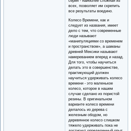
серия - наиболее сложная из
всех, позволяет им скрепить
все результаты воедино.
Колесо Времени, как и
следует из названия, имеет
дело с тем, что современные
люди называют
«манипуляциями со временем
и пространством», а шаманы
древней Мексики называют
намереванием вперед и назад.
Для того, чтобы научиться
делать это в совершенстве,
практикующий должен
научиться удерживать колесо
времени - это маленькое
колесо, которое в нашем
случае сделано из пористой
резины. В оригинальном
варианте колесо времени
делалось из дерева с
железным ободом, но
деревянное колесо слишком
тяжело удерживать пока не
достигнут определенный опыт