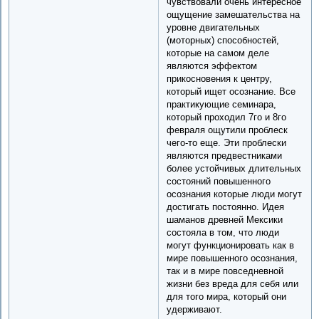
чувствовали очень интересное
ощущение замешательства на
уровне двигательных
(моторных) способностей,
которые на самом деле
являются эффектом
прикосновения к центру,
который ищет осознание. Все
практикующие семинара,
который проходил 7го и 8го
февраля ощутили проблеск
чего-то еще. Эти проблески
являются предвестниками
более устойчивых длительных
состояний повышенного
осознания которые люди могут
достигать постоянно. Идея
шаманов древней Мексики
состояла в том, что люди
могут функционировать как в
мире повышенного осознания,
так и в мире повседневной
жизни без вреда для себя или
для того мира, который они
удерживают.