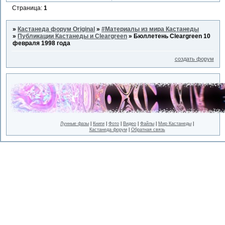
Страница:
1
»
Кастанеда форум Original
»
#Материалы из мира Кастанеды
»
Публикации Кастанеды и Cleargreen
»
Бюллетень Cleargreen 10
февраля 1998 года
создать форум
Лунные фазы
|
Книги
|
Фото
|
Видео
|
Файлы
|
Мир Кастанеды
|
Кастанеда форум
|
Обратная связь