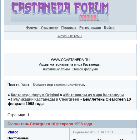
Форум
Участники
Правила
Регистрация
Войти
Активные темы
Объявление
WWW.CCASTANEDA.RU
Архив материалов из мира Кастанеды.
Активные темы
|
Поиск форума
Привет, Гость!
Войдите
или
зарегистрируйтесь
.
»
Кастанеда форум Original
»
#Материалы из мира Кастанеды
»
Публикации Кастанеды и Cleargreen
»
Бюллетень Cleargreen 10
февраля 1998 года
Страница:
1
Бюллетень Cleargreen 10 февраля 1998 года
Viator
1
Поделиться
23.07.16 13:51
Постоянные