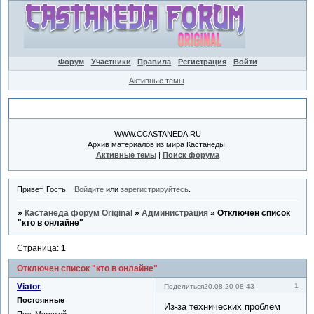
Форум
Участники
Правила
Регистрация
Войти
Активные темы
Объявление
WWW.CCASTANEDA.RU
Архив материалов из мира Кастанеды.
Активные темы
|
Поиск форума
Привет, Гость!
Войдите
или
зарегистрируйтесь
.
»
Кастанеда форум Original
»
Администрация
»
Отключен список
"кто в онлайне"
Страница:
1
Отключен список "кто в онлайне"
Viator
1
Поделиться
20.08.20 08:43
Постоянные
Из-за технических проблем
Пол:
Мужской