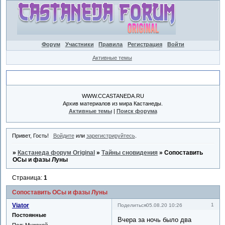
Форум
Участники
Правила
Регистрация
Войти
Активные темы
Объявление
WWW.CCASTANEDA.RU
Архив материалов из мира Кастанеды.
Активные темы
|
Поиск форума
Привет, Гость!
Войдите
или
зарегистрируйтесь
.
»
Кастанеда форум Original
»
Тайны сновидения
»
Сопоставить
ОСы и фазы Луны
Страница:
1
Сопоставить ОСы и фазы Луны
Viator
1
Поделиться
05.08.20 10:26
Постоянные
Вчера за ночь было два
Пол:
Мужской