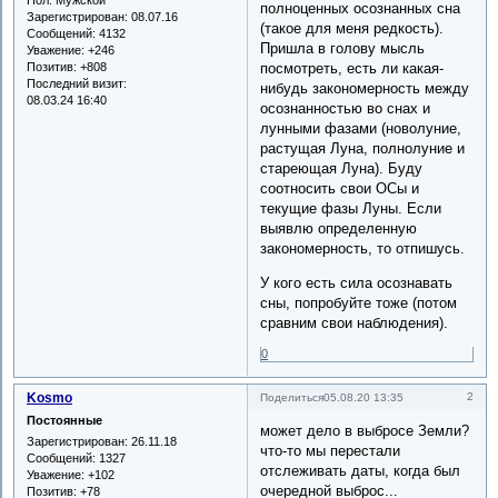
полноценных осознанных сна
Зарегистрирован
: 08.07.16
(такое для меня редкость).
Сообщений:
4132
Пришла в голову мысль
Уважение:
+246
Позитив:
+808
посмотреть, есть ли какая-
Последний визит:
нибудь закономерность между
08.03.24 16:40
осознанностью во снах и
лунными фазами (новолуние,
растущая Луна, полнолуние и
стареющая Луна). Буду
соотносить свои ОСы и
текущие фазы Луны. Если
выявлю определенную
закономерность, то отпишусь.
У кого есть сила осознавать
сны, попробуйте тоже (потом
сравним свои наблюдения).
0
Kosmo
2
Поделиться
05.08.20 13:35
Постоянные
может дело в выбросе Земли?
Зарегистрирован
: 26.11.18
что-то мы перестали
Сообщений:
1327
отслеживать даты, когда был
Уважение:
+102
очередной выброс...
Позитив:
+78