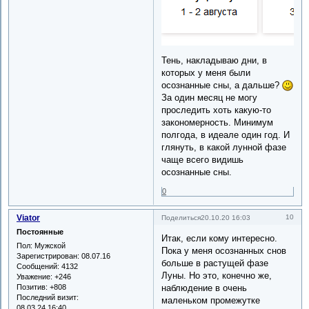
Тень, накладываю дни, в
которых у меня были
осознанные сны, а дальше?
За один месяц не могу
проследить хоть какую-то
закономерность. Минимум
полгода, в идеале один год. И
глянуть, в какой лунной фазе
чаще всего видишь
осознанные сны.
0
Viator
10
Поделиться
20.10.20 16:03
Постоянные
Итак, если кому интересно.
Пол:
Мужской
Пока у меня осознанных снов
Зарегистрирован
: 08.07.16
больше в растущей фазе
Сообщений:
4132
Луны. Но это, конечно же,
Уважение:
+246
Позитив:
+808
наблюдение в очень
Последний визит:
маленьком промежутке
08.03.24 16:40