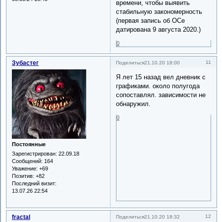
времени, чтобы выявить
стабильную закономерность
(первая запись об ОСе
датирована 9 августа 2020.)
0
Зубастег
11
Поделиться
21.10.20 18:00
Я лет 15 назад вел дневник с
графиками. около полугода
сопоставлял. зависимости не
обнаружил.
0
Постоянные
Зарегистрирован
: 22.09.18
Сообщений:
164
Уважение:
+69
Позитив:
+82
Последний визит:
13.07.26 22:54
fractal
12
Поделиться
21.10.20 18:32