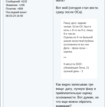
была?
Сообщений:
4132
Уважение:
+246
Вот мой (сегодня стал вести,
Позитив:
+808
сразу после ОСа):
Последний визит:
08.03.24 16:40
Пишу дату задним
чилом. Если ОС был в
ночь с 8-го на 9-е, пишу
9-е число.
Оценка по 5-ти бальной
шкале качества/глубины
осознанности во сне.
Дата – фаза луны –
оценка.
***
9 августа 2020 -
убывающая Луна, 21
лунный день - 3
Как видно записываю три
вещи: дату, лунную фазу и
приблизительную оценку
осознанности. Вот думаю, но
что еще можно обратить
внимание?