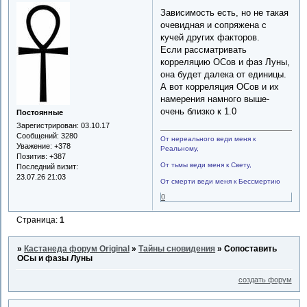
Зависимость есть, но не такая
очевидная и сопряжена с
кучей других факторов.
Если рассматривать
корреляцию ОСов и фаз Луны,
она будет далека от единицы.
А вот корреляция ОСов и их
намерения намного выше-
очень близко к 1.0
Постоянные
Зарегистрирован
: 03.10.17
Сообщений:
3280
От нереального веди меня к
Уважение:
+378
Реальному,
Позитив:
+387
От тьмы веди меня к Свету,
Последний визит:
23.07.26 21:03
От смерти веди меня к Бессмертию
0
Страница:
1
»
Кастанеда форум Original
»
Тайны сновидения
»
Сопоставить
ОСы и фазы Луны
создать форум