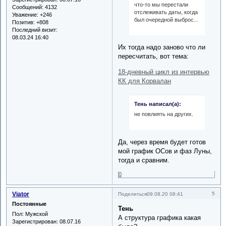
что-то мы перестали
Сообщений:
4132
отслеживать даты, когда
Уважение:
+246
был очередной выброс...
Позитив:
+808
Последний визит:
08.03.24 16:40
Их тогда надо заново что ли
пересчитать, вот тема:
18-дневный цикл из интервью
КК для Корвалан
Тень написал(а):
не повлиять на других.
Да, через время будет готов
мой график ОСов и фаз Луны,
тогда и сравним.
0
Viator
5
Поделиться
09.08.20 08:41
Постоянные
Тень
Пол:
Мужской
А структура графика какая
Зарегистрирован
: 08.07.16