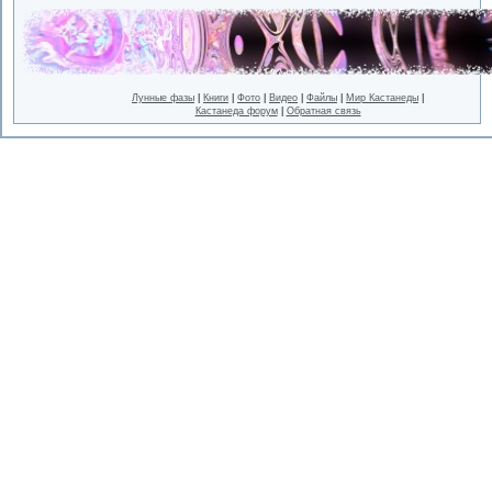
Лунные фазы
|
Книги
|
Фото
|
Видео
|
Файлы
|
Мир Кастанеды
|
Кастанеда форум
|
Обратная связь