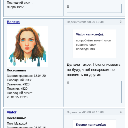
Последний визит:
0
Вчера 19:53
Велена
3
Поделиться
05.08.20 13:38
Viator написал(а):
попробуйте тоже (потом
сравним свои
наблюдения).
Делала такое. Пока описывать
не буду, чтоб ненароком не
Постоянные
повлиять на других.
Зарегистрирован
: 13.04.20
Сообщений:
3338
0
Уважение:
+928
Позитив:
+820
Последний визит:
28.01.25 13:26
Viator
4
Поделиться
05.08.20 18:08
Постоянные
Пол:
Мужской
Kosmo написал(а):
Зарегистрирован
: 08.07.16