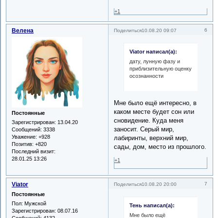
+1
Велена
6
Поделиться
10.08.20 09:07
Viator написал(а):
дату, лунную фазу и
приблизительную оценку
осознанности
Мне было ещё интересно, в
каком месте будет сон или
Постоянные
сновидение. Куда меня
Зарегистрирован
: 13.04.20
заносит. Серый мир,
Сообщений:
3338
Уважение:
+928
лабиринты, верхний мир,
Позитив:
+820
сады, дом, место из прошлого.
Последний визит:
28.01.25 13:26
+1
Viator
7
Поделиться
10.08.20 20:00
Постоянные
Пол:
Мужской
Тень написал(а):
Зарегистрирован
: 08.07.16
Мне было ещё