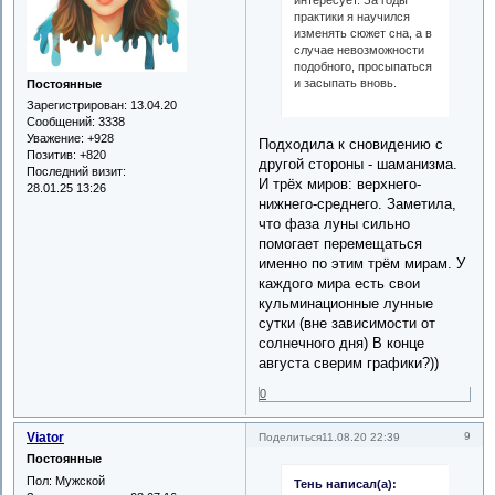
интересует. За годы
практики я научился
изменять сюжет сна, а в
случае невозможности
подобного, просыпаться
и засыпать вновь.
Постоянные
Зарегистрирован
: 13.04.20
Сообщений:
3338
Уважение:
+928
Подходила к сновидению с
Позитив:
+820
другой стороны - шаманизма.
Последний визит:
И трёх миров: верхнего-
28.01.25 13:26
нижнего-среднего. Заметила,
что фаза луны сильно
помогает перемещаться
именно по этим трём мирам. У
каждого мира есть свои
кульминационные лунные
сутки (вне зависимости от
солнечного дня) В конце
августа сверим графики?))
0
Viator
9
Поделиться
11.08.20 22:39
Постоянные
Пол:
Мужской
Тень написал(а):