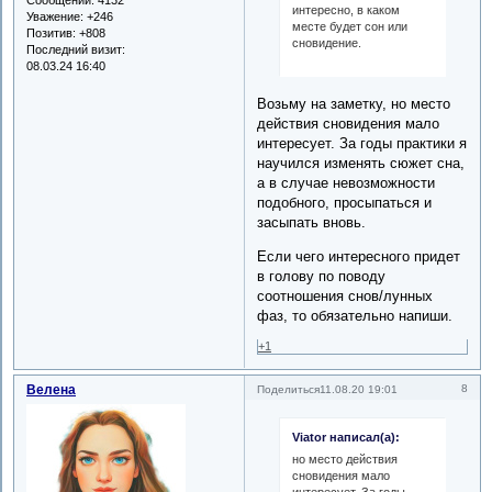
Сообщений:
4132
интересно, в каком
Уважение:
+246
месте будет сон или
Позитив:
+808
сновидение.
Последний визит:
08.03.24 16:40
Возьму на заметку, но место
действия сновидения мало
интересует. За годы практики я
научился изменять сюжет сна,
а в случае невозможности
подобного, просыпаться и
засыпать вновь.
Если чего интересного придет
в голову по поводу
соотношения снов/лунных
фаз, то обязательно напиши.
+1
Велена
8
Поделиться
11.08.20 19:01
Viator написал(а):
но место действия
сновидения мало