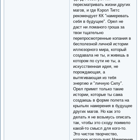
пересматривать жизни других
магов, и где Кэрол Тиггс
рекомендует КК "намеревать
себя в будущее". Орел не
даст ни ломаного гроша за
твои тщательно
перепросмотренные копания в
бесполезной личной истории
иллюзорного мира, который
создавала не ты, и живешь в
котором по сути не ты, а
искусственная идея, не
порождающая, а
вытягивающая из тебя
энергию и "личную Силу".
Орел примет только такие
истории, которые ты сама
создаешь в форме полета на
крыльях намерения в будущее
других магов. Но как это
делать я не возьмусь описать
так, чтобы это сходу поимело
какой-то смысл для кого-то.
Это чистое творчество,
которое использует Намерение