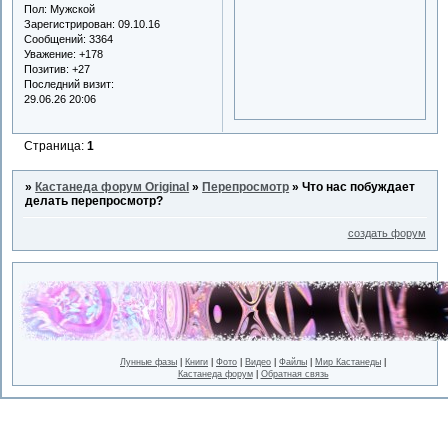
Пол:
Мужской
Зарегистрирован
: 09.10.16
Сообщений:
3364
Уважение:
+178
Позитив:
+27
Последний визит:
29.06.26 20:06
Страница:
1
»
Кастанеда форум Original
»
Перепросмотр
»
Что нас побуждает
делать перепросмотр?
создать форум
Лунные фазы
|
Книги
|
Фото
|
Видео
|
Файлы
|
Мир Кастанеды
|
Кастанеда форум
|
Обратная связь