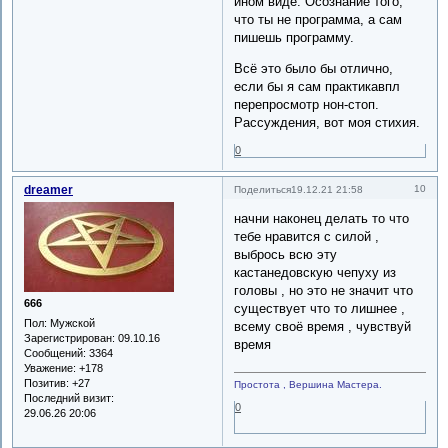
ином виде. Осознание того,
что ты не программа, а сам
пишешь программу.
Всё это было бы отлично,
если бы я сам практикавпл
перепросмотр нон-стоп.
Рассуждения, вот моя стихия.
0
dreamer
10
Поделиться
19.12.21 21:58
начни наконец делать то что
тебе нравится с силой ,
выбрось всю эту
кастанедовскую чепуху из
головы , но это не значит что
666
существует что то лишнее ,
Пол:
Мужской
всему своё время , чувствуй
Зарегистрирован
: 09.10.16
время
Сообщений:
3364
Уважение:
+178
Позитив:
+27
Простота , Вершина Мастера.
Последний визит:
0
29.06.26 20:06