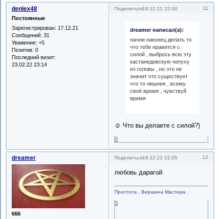
denlex48
11
Поделиться
19.12.21 22:00
Постоянные
Зарегистрирован
: 17.12.21
dreamer написал(а):
Сообщений:
31
начни наконец делать то
Уважение:
+5
что тебе нравится с
Позитив:
0
силой , выбрось всю эту
Последний визит:
кастанедовскую чепуху
23.02.22 23:14
из головы , но это не
значит что существует
что то лишнее , всему
своё время , чувствуй
время
☺ Что вы делаете с силой?)
0
dreamer
12
Поделиться
19.12.21 22:05
любовь дарагой
Простота , Вершина Мастера.
0
666