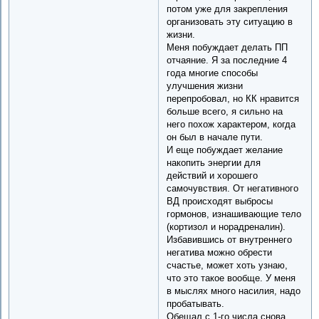
потом уже для закрепления
организовать эту ситуацию в
жизни.
Меня побуждает делать ПП
отчаяние. Я за последние 4
года многие способы
улучшения жизни
перепробовал, но КК нравится
больше всего, я сильно на
него похож характером, когда
он был в начале пути.
И еще побуждает желание
накопить энергии для
действий и хорошего
самочувствия. От негативного
ВД происходят выбросы
гормонов, изнашивающие тело
(кортизол и норадреналин).
Избавившись от внутреннего
негатива можно обрести
счастье, может хоть узнаю,
что это такое вообще. У меня
в мыслях много насилия, надо
пробатывать.
Обещал с 1-го числа снова