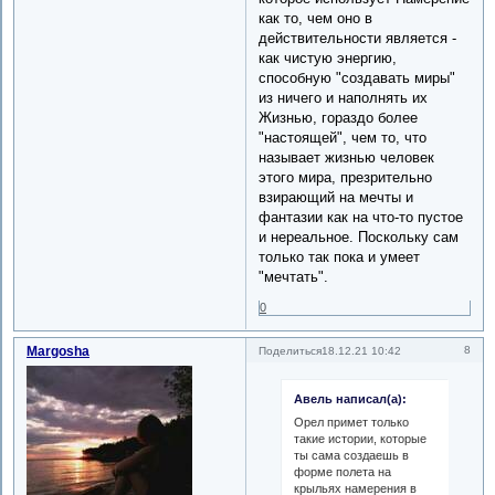
как то, чем оно в
действительности является -
как чистую энергию,
способную "создавать миры"
из ничего и наполнять их
Жизнью, гораздо более
"настоящей", чем то, что
называет жизнью человек
этого мира, презрительно
взирающий на мечты и
фантазии как на что-то пустое
и нереальное. Поскольку сам
только так пока и умеет
"мечтать".
0
Margosha
8
Поделиться
18.12.21 10:42
Авель написал(а):
Орел примет только
такие истории, которые
ты сама создаешь в
форме полета на
крыльях намерения в