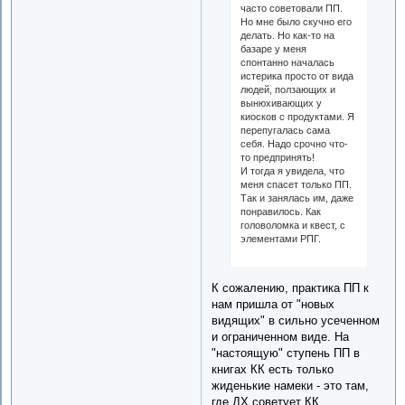
часто советовали ПП.
Но мне было скучно его
делать. Но как-то на
базаре у меня
спонтанно началась
истерика просто от вида
людей, ползающих и
вынюхивающих у
киосков с продуктами. Я
перепугалась сама
себя. Надо срочно что-
то предпринять!
И тогда я увидела, что
меня спасет только ПП.
Так и занялась им, даже
понравилось. Как
головоломка и квест, с
элементами РПГ.
К сожалению, практика ПП к
нам пришла от "новых
видящих" в сильно усеченном
и ограниченном виде. На
"настоящую" ступень ПП в
книгах КК есть только
жиденькие намеки - это там,
где ДХ советует КК