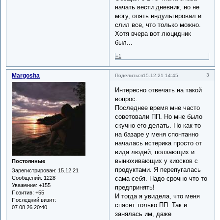
начать вести дневник, но не
могу, опять индульгировал и
слил все, что только можно.
Хотя вчера вот люцидник
был...
+1
Margosha
3
Поделиться
15.12.21 14:45
Интересно отвечать на такой
вопрос.
Последнее время мне часто
советовали ПП. Но мне было
скучно его делать. Но как-то
на базаре у меня спонтанно
началась истерика просто от
вида людей, ползающих и
вынюхивающих у киосков с
Постоянные
продуктами. Я перепугалась
Зарегистрирован
: 15.12.21
сама себя. Надо срочно что-то
Сообщений:
1228
Уважение:
+155
предпринять!
Позитив:
+55
И тогда я увидела, что меня
Последний визит:
спасет только ПП. Так и
07.08.26 20:40
занялась им, даже