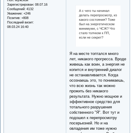
Зарегистрирован
: 08.07.16
Сообщений:
4132
А с чего ты начинал
Уважение:
+246
делать перепросмотр, из
Позитив:
+808
какого состояния? Тоже
Последний визит:
был на энергетическом
08.03.24 16:40
минимуме, с ЧСЖ? Что
стало толчком к ПП,
если не секрет?
Я на месте топтался много
лет, никакого прогресса. Вроде
живешь как воин, а энергия не
копится и внутренний диалог
не останавливается. Когда
осознаешь это, то понимаешь,
что всю жизнь так можно
прожить без никакого
результата. Нужно мощное и
эффективное средство для
тотального разрушения
собственного "Я". Вот тут и
подошел к перепросмотру
посерьезней. Но и на
овладения им тоже нужно