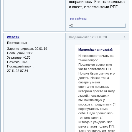
понравилось. Как головоломка
и квест, с элементами РПГ.
"Не бойтесь!"
+2
weresk
4
Поделиться
16.12.21 00:28
Постоянные
Зарегистрирован
: 20.01.19
Margosha написал(а):
Сообщений:
1363
Интересно отвечать на
Уважение:
+170
такой вопрос.
Позитив:
+420
Последнее время мне
Последний визит:
часто советовали ПП.
27.11.22 07:34
Но мне было скучно его
делать. Но как-то на
базаре у меня
спонтанно началась
истерика просто от вида
людей, ползающих и
вынюхивающих у
киосков с продуктами. Я
перепугалась сама
себя. Надо срочно что-
то предпринять!
И тогда я увидела, что
меня спасет только ПП.
Так и занялась им, даже