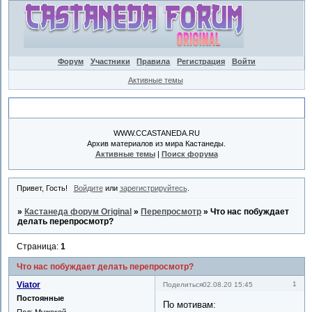
Форум
Участники
Правила
Регистрация
Войти
Активные темы
Объявление
WWW.CCASTANEDA.RU
Архив материалов из мира Кастанеды.
Активные темы
|
Поиск форума
Привет, Гость!
Войдите
или
зарегистрируйтесь
.
»
Кастанеда форум Original
»
Перепросмотр
»
Что нас побуждает
делать перепросмотр?
Страница:
1
Что нас побуждает делать перепросмотр?
Viator
1
Поделиться
02.08.20 15:45
Постоянные
По мотивам:
Пол:
Мужской