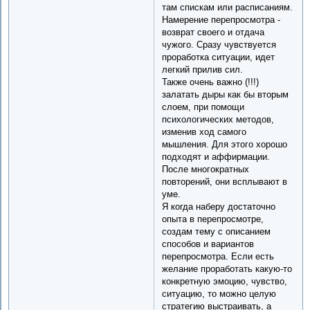
там спискам или расписаниям.
Намерение перепросмотра -
возврат своего и отдача
чужого. Сразу чувствуется
проработка ситуации, идет
легкий прилив сил.
Также очень важно (!!!)
залатать дыры как бы вторым
слоем, при помощи
психологических методов,
изменив ход самого
мышления. Для этого хорошо
подходят и аффирмации.
После многократных
повторений, они всплывают в
уме.
Я когда наберу достаточно
опыта в перепросмотре,
создам тему с описанием
способов и вариантов
перепросмотра. Если есть
желание проработать какую-то
конкретную эмоцию, чувство,
ситуацию, то можно целую
стратегию выстраивать, а