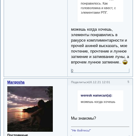
понравилось. Как
головоломка и квест, с
элементами РПГ.
можешь когда хочешь,
элементы понравились в
ракурсе комплиментарности и
прочей ахиней высказать, мое
почтение, прочтение и лунное
затмение и затмевание луны, а
впрочем лунное затмение..
0
Margosha
5
Поделиться
16.12.21 12:01
weresk написал(а):
можешь когда хочешь
Мы знакомы?
"Не бойтесь!"
Постоянные