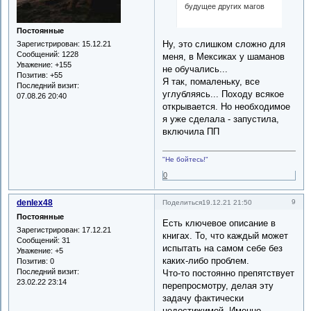
будущее других магов
Постоянные
Ну, это слишком сложно для
Зарегистрирован
: 15.12.21
Сообщений:
1228
меня, в Мексиках у шаманов
Уважение:
+155
не обучались...
Позитив:
+55
Я так, помаленьку, все
Последний визит:
углубляясь... Походу всякое
07.08.26 20:40
открывается. Но необходимое
я уже сделала - запустила,
включила ПП
"Не бойтесь!"
0
denlex48
9
Поделиться
19.12.21 21:50
Постоянные
Есть ключевое описание в
Зарегистрирован
: 17.12.21
книгах. То, что каждый может
Сообщений:
31
испытать на самом себе без
Уважение:
+5
каких-либо проблем.
Позитив:
0
Последний визит:
Что-то постоянно препятствует
23.02.22 23:14
перепросмотру, делая эту
задачу фактически
недостижимой. Именно