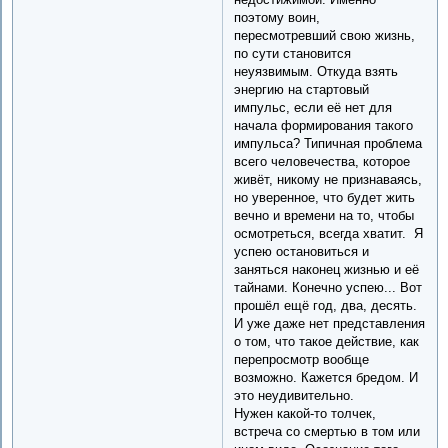
поэтому воин,
пересмотревший свою жизнь,
по сути становится
неуязвимым. Откуда взять
энергию на стартовый
импульс, если её нет для
начала формирования такого
импульса? Типичная проблема
всего человечества, которое
живёт, никому не признаваясь,
но уверенное, что будет жить
вечно и времени на то, чтобы
осмотреться, всегда хватит. Я
успею остановиться и
заняться наконец жизнью и её
тайнами. Конечно успею... Вот
прошёл ещё год, два, десять.
И уже даже нет представления
о том, что такое действие, как
перепросмотр вообще
возможно. Кажется бредом. И
это неудивительно.
Нужен какой-то толчек,
встреча со смертью в том или