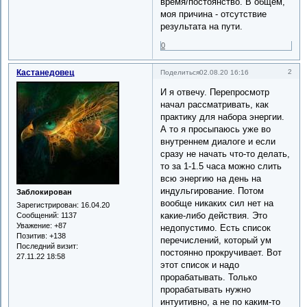
время/постоянство. В общем,
моя причина - отсутствие
результата на пути.
0
Кастанедовец
2
Поделиться
02.08.20 16:16
И я отвечу. Перепросмотр
начал рассматривать, как
практику для набора энергии.
А то я просыпаюсь уже во
внутреннем диалоге и если
сразу не начать что-то делать,
то за 1-1.5 часа можно слить
всю энергию на день на
индульгирование. Потом
Заблокирован
вообще никаких сил нет на
Зарегистрирован
: 16.04.20
какие-либо действия. Это
Сообщений:
1137
Уважение:
+87
недопустимо. Есть список
Позитив:
+138
перечислений, который ум
Последний визит:
постоянно прокручивает. Вот
27.11.22 18:58
этот список и надо
прорабатывать. Только
прорабатывать нужно
интуитивно, а не по каким-то