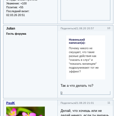
Уважение:
+100
Позитив:
+55
Последний визит:
02.03.26 20:51
Julian
10
Поделиться
21.08.20 20:57
Гость форума
Новенький
написал(а):
Почему никого не
смущает, что такие
разные действия как
"сказать в слух" и
"показать мизинцем"
подразумевают тот же
эффект?
Так а что делать то?
0
PaulK
11
Поделиться
21.08.20 21:01
Делай, что хочешь или не
делай ничего, если ты видишь