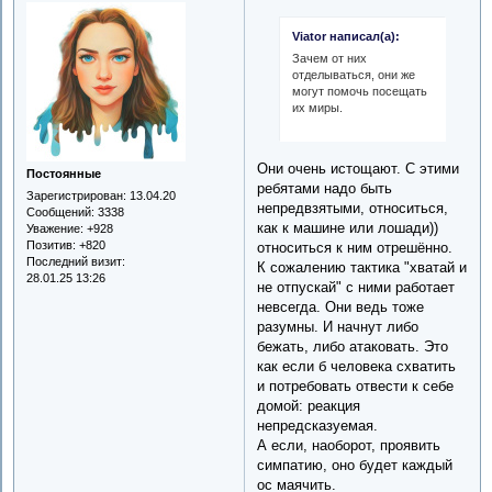
Viator написал(а):
Зачем от них
отделываться, они же
могут помочь посещать
их миры.
Они очень истощают. С этими
Постоянные
ребятами надо быть
Зарегистрирован
: 13.04.20
непредвзятыми, относиться,
Сообщений:
3338
как к машине или лошади))
Уважение:
+928
Позитив:
+820
относиться к ним отрешённо.
Последний визит:
К сожалению тактика "хватай и
28.01.25 13:26
не отпускай" с ними работает
невсегда. Они ведь тоже
разумны. И начнут либо
бежать, либо атаковать. Это
как если б человека схватить
и потребовать отвести к себе
домой: реакция
непредсказуемая.
А если, наоборот, проявить
симпатию, оно будет каждый
ос маячить.