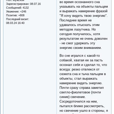
во время осознанного сна
Зарегистрирован
: 08.07.16
указывать на объекты пальцем
Сообщений:
4132
и выражать намерение фразой
Уважение:
+246
Позитив:
+808
"Я хочу видеть твою энергию".
Последний визит:
Последнее время не
08.03.24 16:40
удавалось отыскать этим
методом лазутчика. Но
сегодня получилось, хотя
результатом не очень доволен
- не смог удержать эту
энергию своим вниманием.
Во сне игрался с какой-то
собакой, хватая ее за пасть
осознал себя и сделал то, что
всегда: резко отвлекся от
сюжета сна и тыча пальцем в
объекты, стал выражать
намерение видеть энергию.
Почти сразу справа заметил
светло-фиолетовое (почти
синие) свечение.
Сосредоточился на нем,
пытался ближе рассмотреть,
но свечение ушло в стороны, я