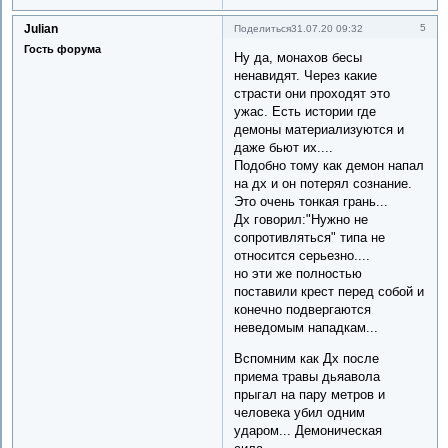
Julian
5
Поделиться
31.07.20 09:32
Гость форума
Ну да, монахов бесы
ненавидят. Через какие
страсти они проходят это
ужас. Есть истории где
демоны материализуются и
даже бьют их....
Подобно тому как демон напал
на дх и он потерял сознание.
Это очень тонкая грань...
Дх говорил:"Нужно не
сопротивляться" типа не
относится серьезно....
но эти же полностью
поставили крест перед собой и
конечно подвергаются
неведомым нападкам...
Вспомним как Дх после
приема травы дьяавола
прыгал на пару метров и
человека убил одним
ударом... Демоническая