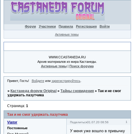
Форум
Участники
Правила
Регистрация
Войти
Активные темы
Объявление
WWW.CCASTANEDA.RU
Архив материалов из мира Кастанеды.
Активные темы
|
Поиск форума
Привет, Гость!
Войдите
или
зарегистрируйтесь
.
»
Кастанеда форум Original
»
Тайны сновидения
»
Так и не смог
удержать лазутчика
Страница:
1
Так и не смог удержать лазутчика
Viator
1
Поделиться
31.07.20 08:56
Постоянные
У меня уже вошло в привычку
Пол:
Мужской