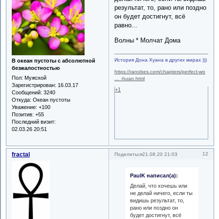
результат, то, рано или поздно
он будет достигнут, всё
равно...
Волны * Молчат Дома
История Дона Хуана в других мирах )))
В океан пустоты с абсолютной
безжалостностью
https://ranobes.com/chapters/perfect-wo
Пол:
Мужской
… -huan.html
Зарегистрирован
: 16.03.17
+1
Сообщений:
3240
Откуда:
Океан пустоты
Уважение:
+100
Позитив:
+55
Последний визит:
02.03.26 20:51
fractal
12
Поделиться
21.08.20 21:03
PaulK написал(а):
Делай, что хочешь или
не делай ничего, если ты
видишь результат, то,
рано или поздно он
будет достигнут, всё