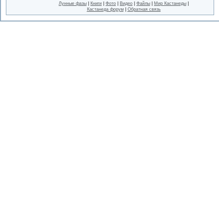
Лунные фазы
|
Книги
|
Фото
|
Видео
|
Файлы
|
Мир Кастанеды
|
Кастанеда форум
|
Обратная связь