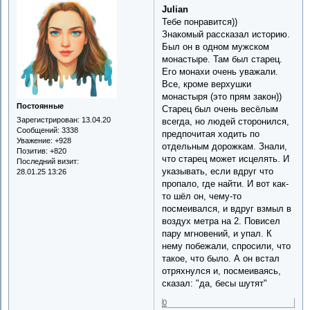
Julian
Тебе понравится))
Знакомый рассказал историю.
Был он в одном мужском
монастыре. Там был старец.
Его монахи очень уважали.
Все, кроме верхушки
монастыря (это прям закон))
Постоянные
Старец был очень весёлым
Зарегистрирован
: 13.04.20
всегда, но людей сторонился,
Сообщений:
3338
предпочитая ходить по
Уважение:
+928
отдельным дорожкам. Знали,
Позитив:
+820
что старец может исцелять. И
Последний визит:
указывать, если вдруг что
28.01.25 13:26
пропало, где найти. И вот как-
то шёл он, чему-то
посмеивался, и вдруг взмыл в
воздух метра на 2. Повисел
пару мгновений, и упал. К
нему побежали, спросили, что
такое, что было. А он встал
отряхнулся и, посмеиваясь,
сказал: "да, бесы шутят"
0