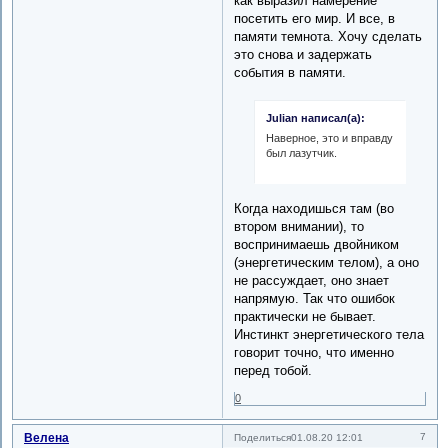
как выразил намерение
посетить его мир. И все, в
памяти темнота. Хочу сделать
это снова и задержать
события в памяти.
Julian написал(а):
Наверное, это и вправду
был лазутчик.
Когда находишься там (во
втором внимании), то
воспринимаешь двойником
(энергетическим телом), а оно
не рассуждает, оно знает
напрямую. Так что ошибок
практически не бывает.
Инстинкт энергетического тела
говорит точно, что именно
перед тобой.
0
Велена
7
Поделиться
01.08.20 12:01