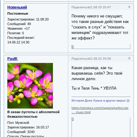
Новенький
8
Поделиться
21.08.20 20:47
Постоянные
Почему никого не смущает,
Зарегистрирован
: 11.08.20
что такие разные действия как
Сообщений:
49
"сказать в слух" и "показать
Уважение:
+17
мизинцем" подразумевают тот
Позитив:
0
Последний визит:
же эффект?
14.06.22 14:30
0
PaulK
9
Поделиться
21.08.20 20:56
Какая разница, как ты
выражаешь себя? Это твоё
личное дело.
Ты и Твоя Тень * УВУЛА
История Дона Хуана в других мирах )))
https://ranobes.com/chapters/perfect-wo
В океан пустоты с абсолютной
… -huan.html
безжалостностью
0
Пол:
Мужской
Зарегистрирован
: 16.03.17
Сообщений:
3240
Откуда:
Океан пустоты