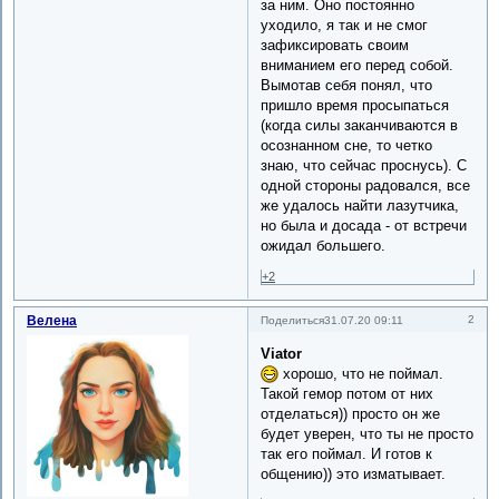
за ним. Оно постоянно
уходило, я так и не смог
зафиксировать своим
вниманием его перед собой.
Вымотав себя понял, что
пришло время просыпаться
(когда силы заканчиваются в
осознанном сне, то четко
знаю, что сейчас проснусь). С
одной стороны радовался, все
же удалось найти лазутчика,
но была и досада - от встречи
ожидал большего.
+2
Велена
2
Поделиться
31.07.20 09:11
Viator
хорошо, что не поймал.
Такой гемор потом от них
отделаться)) просто он же
будет уверен, что ты не просто
так его поймал. И готов к
общению)) это изматывает.