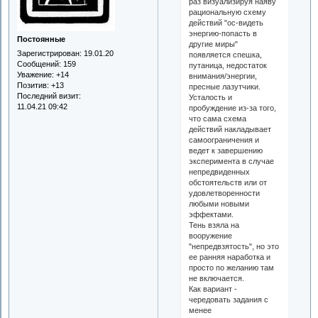
раз визуализируя наяву
рациональную схему
действий "ос-видеть
энергию-попасть в
Постоянные
другие миры"
Зарегистрирован
: 19.01.20
появляется спешка,
Сообщений:
159
путаница, недостаток
Уважение:
+14
внимания/энергии,
Позитив:
+13
пресные лазутчики.
Последний визит:
Усталость и
11.04.21 09:42
пробуждение из-за того,
что сама схема
действий накладывает
самоограничения и
ведет к завершению
эксперимента в случае
непредвиденных
обстоятельств или от
удовлетворенности
любыми новыми
эффектами.
Тень взяла на
вооружение
"непредвзятость", но это
ее ранняя наработка и
просто по желанию там
не включается.
Как вариант -
чередовать задания с
менее