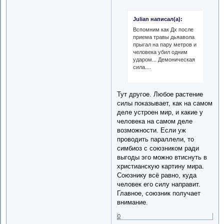
Julian написал(а):
Вспомним как Дх после
приема травы дьяавола
прыгал на пару метров и
человека убил одним
ударом... Демоническая
сила....
Тут другое. Любое растение
силы показывает, как на самом
деле устроен мир, и какие у
человека на самом деле
возможности. Если уж
проводить параллели, то
симбиоз с союзником ради
выгоды эго можно втиснуть в
христианскую картину мира.
Союзнику всё равно, куда
человек его силу направит.
Главное, союзник получает
внимание.
0