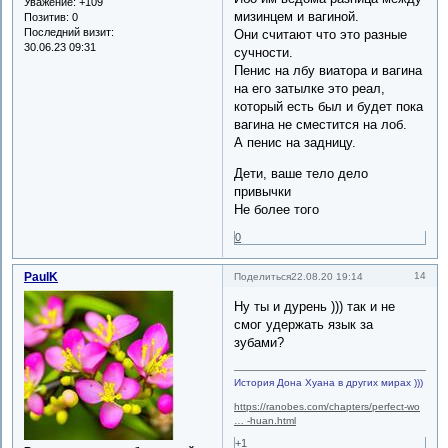
Уважение:
+109
мизинцем и вагиной.
Позитив:
0
Последний визит:
Они считают что это разные
30.06.23 09:31
сучности.
Пенис на лбу виатора и вагина
на его затылке это реал,
который есть был и будет пока
вагина не сместится на лоб.
А пенис на задницу.
Дети, ваше тело дело
привычки
Не более того
0
PaulK
14
Поделиться
22.08.20 19:14
Ну ты и дурень ))) так и не
смог удержать язык за
зубами?
История Дона Хуана в других мирах )))
https://ranobes.com/chapters/perfect-wo
… -huan.html
+1