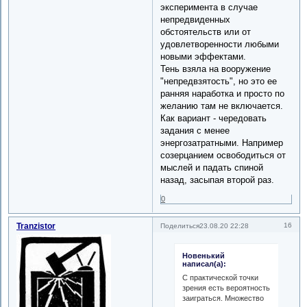
эксперимента в случае
непредвиденных
обстоятельств или от
удовлетворенности любыми
новыми эффектами.
Тень взяла на вооружение
"непредвзятость", но это ее
ранняя наработка и просто по
желанию там не включается.
Как вариант - чередовать
задания с менее
энергозатратными. Например
созерцанием освободиться от
мыслей и падать спиной
назад, засыпая второй раз.
0
Tranzistor
16
Поделиться
23.08.20 22:28
Новенький
написал(а):
С практической точки
зрения есть вероятность
заиграться. Множество