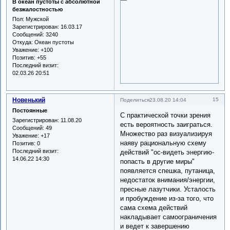
В океан пустоты с абсолютной
безжалостностью
Пол:
Мужской
Зарегистрирован
: 16.03.17
Сообщений:
3240
Откуда:
Океан пустоты
Уважение:
+100
Позитив:
+55
Последний визит:
02.03.26 20:51
Новенький
15
Поделиться
23.08.20 14:04
Постоянные
С практической точки зрения
Зарегистрирован
: 11.08.20
есть вероятность заиграться.
Сообщений:
49
Множество раз визуализируя
Уважение:
+17
наяву рациональную схему
Позитив:
0
Последний визит:
действий "ос-видеть энергию-
14.06.22 14:30
попасть в другие миры"
появляется спешка, путаница,
недостаток внимания/энергии,
пресные лазутчики. Усталость
и пробуждение из-за того, что
сама схема действий
накладывает самоограничения
и ведет к завершению