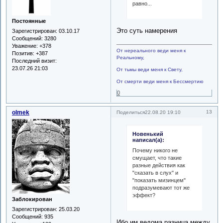
равно...
Постоянные
Это суть намерения
Зарегистрирован
: 03.10.17
Сообщений:
3280
Уважение:
+378
От нереального веди меня к
Позитив:
+387
Реальному,
Последний визит:
23.07.26 21:03
От тьмы веди меня к Свету,
От смерти веди меня к Бессмертию
0
olmek
13
Поделиться
22.08.20 19:10
Новенький
написал(а):
Почему никого не
смущает, что такие
разные действия как
"сказать в слух" и
"показать мизинцем"
подразумевают тот же
эффект?
Заблокирован
Зарегистрирован
: 25.03.20
Сообщений:
935
Ибо им ведома разница между