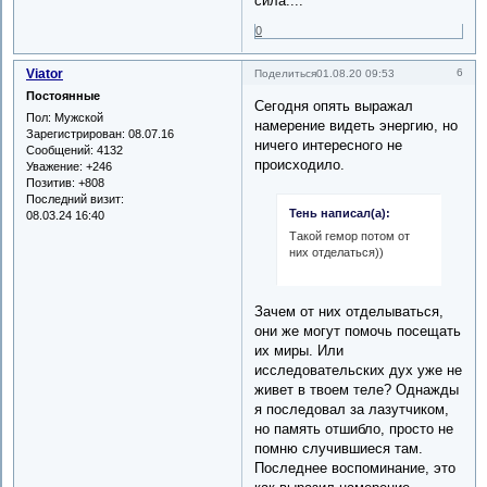
сила....
0
Viator
6
Поделиться
01.08.20 09:53
Постоянные
Сегодня опять выражал
Пол:
Мужской
намерение видеть энергию, но
Зарегистрирован
: 08.07.16
ничего интересного не
Сообщений:
4132
происходило.
Уважение:
+246
Позитив:
+808
Последний визит:
Тень написал(а):
08.03.24 16:40
Такой гемор потом от
них отделаться))
Зачем от них отделываться,
они же могут помочь посещать
их миры. Или
исследовательских дух уже не
живет в твоем теле? Однажды
я последовал за лазутчиком,
но память отшибло, просто не
помню случившиеся там.
Последнее воспоминание, это