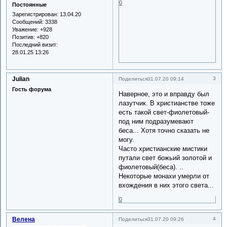
0
Постоянные
Зарегистрирован
: 13.04.20
Сообщений:
3338
Уважение:
+928
Позитив:
+820
Последний визит:
28.01.25 13:26
Julian
3
Поделиться
31.07.20 09:14
Гость форума
Наверное, это и вправду был
лазутчик. В христианстве тоже
есть такой свет-фиолетовый-
под ним подразумевают
беса... Хотя точно сказать не
могу.
Часто христианские мистики
путали свет божьий золотой и
фиолетовый(беса). ..
Некоторые монахи умерли от
вхождения в них этого света...
0
Велена
4
Поделиться
31.07.20 09:26