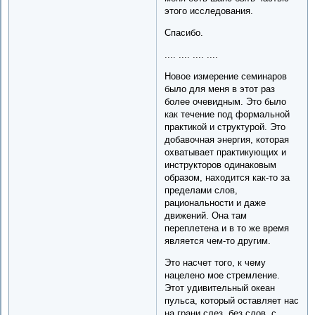
этого исследования.
Спасибо.
.... .... .... ....
Новое измерение семинаров
было для меня в этот раз
более очевидным. Это было
как течение под формальной
практикой и структурой. Это
добавочная энергия, которая
охватывает практикующих и
инструкторов одинаковым
образом, находится как-то за
пределами слов,
рациональности и даже
движений. Она там
переплетена и в то же время
является чем-то другим.
Это насчет того, к чему
нацелено мое стремление.
Этот удивительный океан
пульса, который оставляет нас
на грани слез, без слов, с