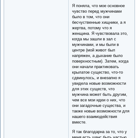
Я поняла, что мое основное
чувство перед мужчинами
было в том, что они
бесчуственные хищники, а я
жертва, потому что я
женщина. Я чувствовала это,
когда мы зашли в зал с
мужчинами, и мы были в
центре (мой живот был
напряжен, а дыхание было
поверхностным). Затем, когда
они начали практиковать
крылатое существо, что-то
сдвинулось, и внезапно я
увидела новые возможности
для этих существ, что
мужчина может быть другим,
чем все мои идеи о них, что
они загадочные существа, и
также новые возможности для
нашего взаимодействия
вместе.
Я так благодарна за то, что у
меня есть шанс быть частью