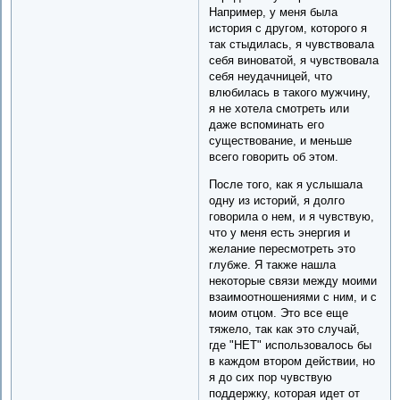
Например, у меня была
история с другом, которого я
так стыдилась, я чувствовала
себя виноватой, я чувствовала
себя неудачницей, что
влюбилась в такого мужчину,
я не хотела смотреть или
даже вспоминать его
существование, и меньше
всего говорить об этом.
После того, как я услышала
одну из историй, я долго
говорила о нем, и я чувствую,
что у меня есть энергия и
желание пересмотреть это
глубже. Я также нашла
некоторые связи между моими
взаимоотношениями с ним, и с
моим отцом. Это все еще
тяжело, так как это случай,
где "НЕТ" использовалось бы
в каждом втором действии, но
я до сих пор чувствую
поддержку, которая идет от