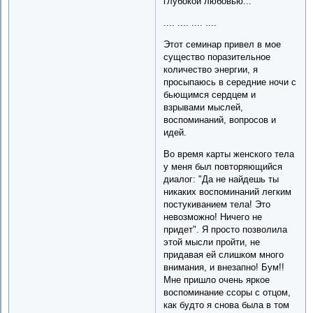
глубокой любовью...
.... .... .... ....
Этот семинар привел в мое
существо поразительное
количество энергии, я
просыпаюсь в середние ночи с
бьющимся сердцем и
взрывами мыслей,
воспоминаний, вопросов и
идей.
Во время карты женского тела
у меня был повторяющийся
диалог: "Да не найдешь ты
никаких воспоминаний легким
постукиванием тела! Это
невозможно! Ничего не
придет". Я просто позволила
этой мысли пройти, не
придавая ей слишком много
внимания, и внезапно! Бум!!
Мне пришло очень яркое
воспоминание ссоры с отцом,
как будто я снова была в том