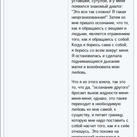
уставшей, сутулой, и у меня
появился знакомый диалог:
"Это все так сложно! Я такая
неорганизованная!" Затем ко
мне пришло осознание, что то,
как я обращаюсъ с вещами и
людьми, является отражением
того, как я обращаюсь с собой.
Когда я борюсь сама с собой,
я борюсь со всем вокруг меня.
Я остановилась и сделала
поднимающееся дыхание
матки и возобновила мою
любовь.
Что я из этого взяла, так это
то, что да, "осознание другого"
бросает вызов жадности меня-
меня-меня; однако, это также
переходит в необходимую
любовь ко мне самой, к
существу, и питает границу,
которую мне надо поставить с
собой насчет того, как я к себе
отношусь. Это похоже на
критический ингредиент в