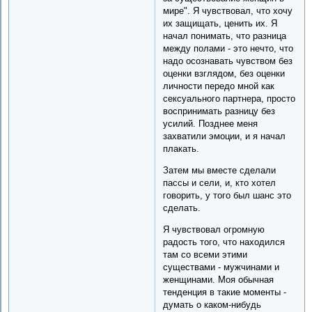
мире". Я чувствовал, что хочу
их защищать, ценить их. Я
начал понимать, что разница
между полами - это нечто, что
надо осознавать чувством без
оценки взглядом, без оценки
личности передо мной как
сексуального партнера, просто
воспринимать разницу без
усилий. Позднее меня
захватили эмоции, и я начал
плакать.
Затем мы вместе сделали
пассы и сели, и, кто хотел
говорить, у того был шанс это
сделать.
Я чувствовал огромную
радость того, что находился
там со всеми этими
существами - мужчинами и
женщинами. Моя обычная
тенденция в такие моменты -
думать о каком-нибудь