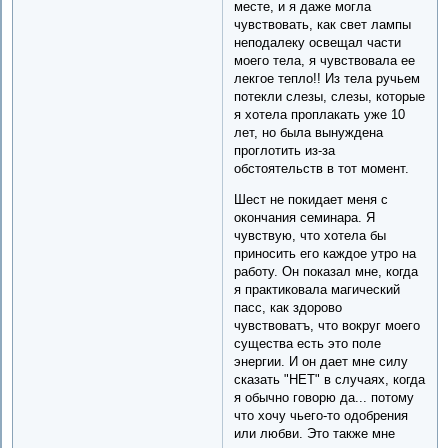
месте, и я даже могла
чувствовать, как свет лампы
неподалеку освещал части
моего тела, я чувствовала ее
лекгое тепло!! Из тела ручьем
потекли слезы, слезы, которые
я хотела проплакать уже 10
лет, но была вынуждена
проглотить из-за
обстоятельств в тот момент.
Шест не покидает меня с
окончания семинара. Я
чувствую, что хотела бы
приносить его каждое утро на
работу. Он показал мне, когда
я практиковала магический
пасс, как здорово
чувствоватъ, что вокруг моего
существа есть это поле
энергии. И он дает мне силу
сказать "НЕТ" в случаях, когда
я обычно говорю да... потому
что хочу чьего-то одобрения
или любви. Это также мне