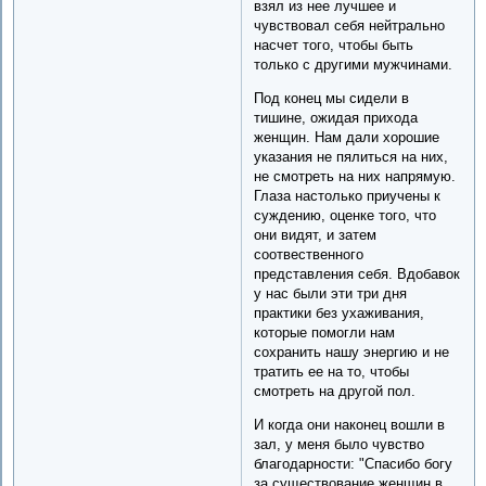
взял из нее лучшее и
чувствовал себя нейтрально
насчет того, чтобы быть
только с другими мужчинами.
Под конец мы сидели в
тишине, ожидая прихода
женщин. Нам дали хорошие
указания не пялиться на них,
не смотреть на них напрямую.
Глаза настолько приучены к
суждению, оценке того, что
они видят, и затем
соотвественного
представления себя. Вдобавок
у нас были эти три дня
практики без ухаживания,
которые помогли нам
сохранить нашу энергию и не
тратить ее на то, чтобы
смотреть на другой пол.
И когда они наконец вошли в
зал, у меня было чувство
благодарности: "Спасибо богу
за существование женщин в