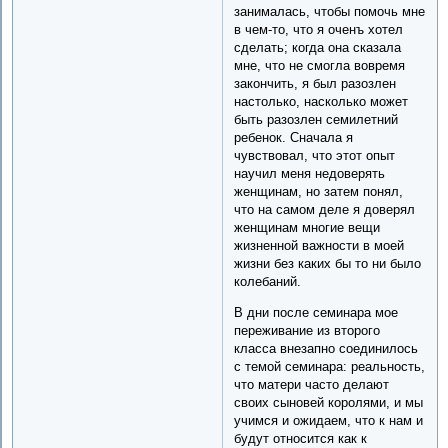
занималась, чтобы помочь мне
в чем-то, что я оченъ хотел
сделать; когда она сказала
мне, что не смогла вовремя
закончить, я был разозлен
настолько, насколько может
быть разозлен семилетний
ребенок. Сначала я
чувствовал, что этот опыт
научил меня недоверять
женщинам, но затем понял,
что на самом деле я доверял
женщинам многие вещи
жизненной важности в моей
жизни без каких бы то ни было
колебаний.
В дни после семинара мое
переживание из второго
класса внезапно соединилось
с темой семинара: реальность,
что матери часто делают
своих сыновей королями, и мы
учимся и ожидаем, что к нам и
будут относится как к