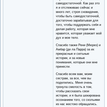
самодостаточной. Как раз это
я и отслеживаю сейчас и
много лет, строя сновидение,
чтобы быть самодостаточной,
достаточно зарабатывая для
того, чтобы поддержать себя и
делая работу, которая мне
нравится, которая уважает мой
дух и мое тело.
Спасибо также Рени (Мюрез) и
Амбар (де ла Парра) за их
прекрасные и силъные
истории, и за новые
понимания, которые они мне
принесли.
Спасибо всем вам, моим
сестрам, за все, чем вы
поделились. Меня очень
тронула смелость в том,
чтобы рассказать свои
истории, и я была шокирована
осознанием того, со скольими
из нас жестоко обращались.