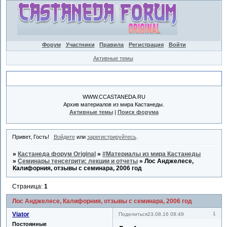
Форум
Участники
Правила
Регистрация
Войти
Активные темы
Объявление
WWW.CCASTANEDA.RU
Архив материалов из мира Кастанеды.
Активные темы
|
Поиск форума
Привет, Гость!
Войдите
или
зарегистрируйтесь
.
»
Кастанеда форум Original
»
#Материалы из мира Кастанеды
»
Семинары тенсегрити: лекции и отчеты
»
Лос Анджелесе,
Калифорния, отзывы с семинара, 2006 год
Страница:
1
Лос Анджелесе, Калифорния, отзывы с семинара, 2006 год
Viator
1
Поделиться
23.08.16 08:49
Постоянные