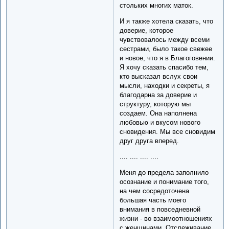
стольких многих маток.
И я также хотела сказать, что
доверие, которое
чувствовалось между всеми
сестрами, было такое свежее
и новое, что я в Благоговении.
Я хочу сказать спасибо тем,
кто высказал вслух свои
мысли, находки и секреты, я
благодарна за доверие и
структуру, которую мы
создаем. Она наполнена
любовью и вкусом нового
сновидения. Мы все сновидим
друг друга вперед.
.... .... .... ....
Меня до предела заполнило
осознание и понимание того,
на чем сосредоточена
большая часть моего
внимания в повседневной
жизни - во взаимоотношениях
с женщинами. Отслеживание