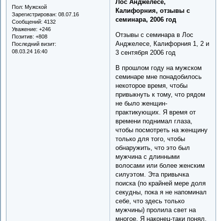
Лос Анджелесе,
Пол:
Мужской
Калифорния, отзывы с
Зарегистрирован
: 08.07.16
семинара, 2006 год
Сообщений:
4132
Уважение:
+246
Отзывы с семинара в Лос
Позитив:
+808
Анджелесе, Калифорния 1, 2 и
Последний визит:
08.03.24 16:40
3 сентября 2006 год
В прошлом году на мужском
семинаре мне понадобилось
некоторое время, чтобы
привыкнуть к тому, что рядом
не было женщин-
практикующих. Я время от
времени поднимал глаза,
чтобы посмотреть на женщину
только для того, чтобы
обнаружить, что это был
мужчина с длинными
волосами или более женским
силуэтом. Эта привычка
поиска (по крайней мере доля
секудны, пока я не напоминал
себе, что здесь только
мужчины) пролила свет на
многое. Я наконец-таки понял,