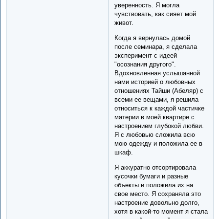
уверенность. Я могла
чувствовать, как сияет мой
живот.
Когда я вернулась домой
после семинара, я сделала
эксперимент с идеей
"осознания другого".
Вдохновленная услышанной
нами историей о любовных
отношениях Тайши (Абеляр) с
всеми ее вещами, я решила
относиться к каждой частичке
материи в моей квартире с
настроением глубокой любви.
Я с любовью сложила всю
мою одежду и положила ее в
шкаф.
Я аккуратно отсортировала
кусочки бумаги и разные
объекты и положила их на
свое место. Я сохраняла это
настроение довольно долго,
хотя в какой-то момент я стала