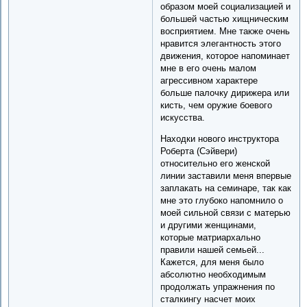
образом моей социализацией и
большей частью хищническим
восприятием. Мне также очень
нравится элегантность этого
движения, которое напоминает
мне в его очень малом
агрессивном характере
больше палочку дирижера или
кисть, чем оружие боевого
искусства.
Находки нового инструктора
Роберта (Сэйвери)
относительно его женской
линии заставили меня впервые
заплакать на семинаре, так как
мне это глубоко напомнило о
моей сильной связи с матерью
и другими женщинами,
которые матриархально
правили нашей семьей...
Кажется, для меня было
абсолютно необходимым
продолжать упражнения по
сталкингу насчет моих