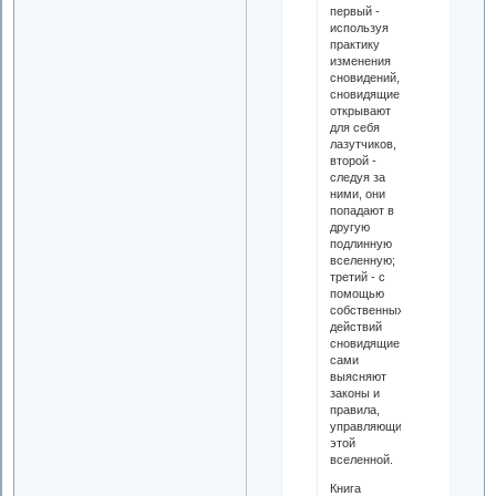
первый -
используя
практику
изменения
сновидений,
сновидящие
открывают
для себя
лазутчиков,
второй -
следуя за
ними, они
попадают в
другую
подлинную
вселенную;
третий - с
помощью
собственных
действий
сновидящие
сами
выясняют
законы и
правила,
управляющие
этой
вселенной.
Книга