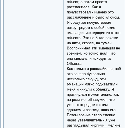
объект, а потом просто
расслабился. Как я
почувствовал - именно это
расслабление и было ключом.
Я сразу же почувствовал
вокруг рядом с собой некие
эманации, исходящие из этого
объекта. Это не было похоже
на нити, скорее, на туман.
Воспринимал эти эманации не
зрением, но точно знал, что
они связаны и исходят из
Объекта.
Как только я расслабился, всё
это заняло буквально
несколько секунд, эти
эманации мягко подхваттили
меня и кинули к объекту. Я
притянулся моментально, как
на резинке. обнаружил, что
уже стою рядом с этим
зданием и разглядываю его.
Потом зрение стало словно
через уввеличитель - я уже
разглядывал кирпичи , мелкие