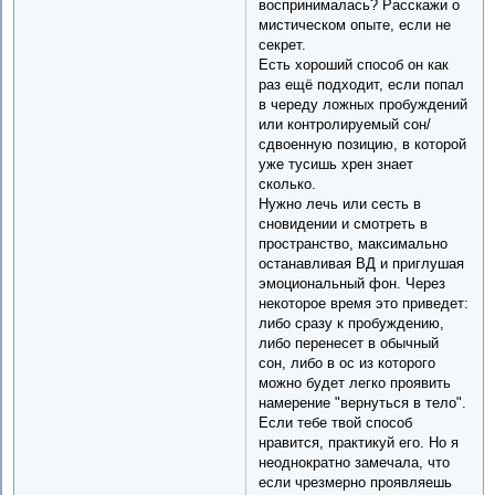
воспринималась? Расскажи о
мистическом опыте, если не
секрет.
Есть хороший способ он как
раз ещё подходит, если попал
в череду ложных пробуждений
или контролируемый сон/
сдвоенную позицию, в которой
уже тусишь хрен знает
сколько.
Нужно лечь или сесть в
сновидении и смотреть в
пространство, максимально
останавливая ВД и приглушая
эмоциональный фон. Через
некоторое время это приведет:
либо сразу к пробуждению,
либо перенесет в обычный
сон, либо в ос из которого
можно будет легко проявить
намерение "вернуться в тело".
Если тебе твой способ
нравится, практикуй его. Но я
неоднократно замечала, что
если чрезмерно проявляешь