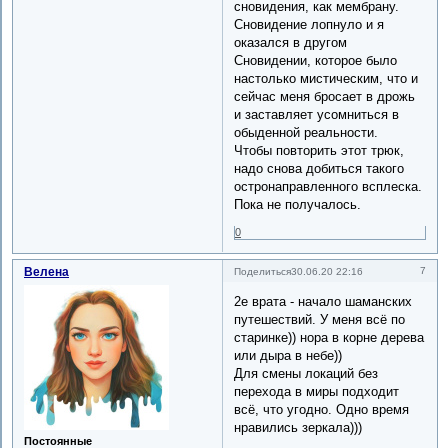
сновидения, как мембрану.
Сновидение лопнуло и я
оказался в другом
Сновидении, которое было
настолько мистическим, что и
сейчас меня бросает в дрожь
и заставляет усомниться в
обыденной реальности.
Чтобы повторить этот трюк,
надо снова добиться такого
остронаправленного всплеска.
Пока не получалось.
0
Велена
7
Поделиться
30.06.20 22:16
2е врата - начало шаманских
путешествий. У меня всё по
старинке)) нора в корне дерева
или дыра в небе))
Для смены локаций без
перехода в миры подходит
всё, что угодно. Одно время
нравились зеркала)))
Постоянные