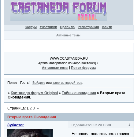
Форум
Участники
Правила
Регистрация
Войти
Активные темы
Объявление
WWW.CCASTANEDA.RU
Архив материалов из мира Кастанеды.
Активные темы
|
Поиск форума
Привет, Гость!
Войдите
или
зарегистрируйтесь
.
»
Кастанеда форум Original
»
Тайны сновидения
»
Вторые врата
Сновидения.
Страница:
1
2
3
»
Вторые врата Сновидения.
Зубастег
1
Поделиться
29.06.20 12:38
Не нашел аналогичного топика