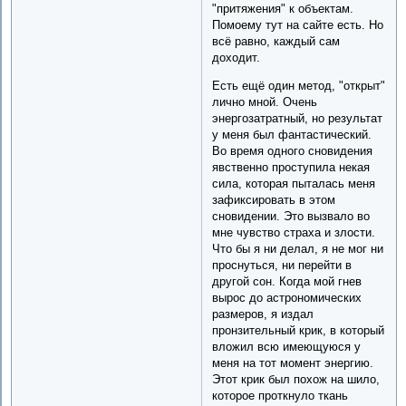
"притяжения" к объектам.
Помоему тут на сайте есть. Но
всё равно, каждый сам
доходит.
Есть ещё один метод, "открыт"
лично мной. Очень
энергозатратный, но результат
у меня был фантастический.
Во время одного сновидения
явственно проступила некая
сила, которая пыталась меня
зафиксировать в этом
сновидении. Это вызвало во
мне чувство страха и злости.
Что бы я ни делал, я не мог ни
проснуться, ни перейти в
другой сон. Когда мой гнев
вырос до астрономических
размеров, я издал
пронзительный крик, в который
вложил всю имеющуюся у
меня на тот момент энергию.
Этот крик был похож на шило,
которое проткнуло ткань