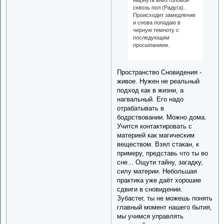
сквозь пол (Радуга).
Происходит замедление
и снова попадаю в
черную темноту с
последующим
просыпанием.
Пространство Сновидения -
живое. Нужен не реальный
подход как в жизни, а
нагвальный. Его надо
отрабатывать в
бодрствовании. Можно дома.
Учится контактировать с
материей как магическим
веществом. Взял стакан, к
примеру, представь что ты во
сне... Ощути тайну, загадку,
силу материи. Небольшая
практика уже даёт хорошие
сдвиги в сновидении.
Зубастег, ты не можешь понять
главный момент нашего бытия,
мы учимся управлять