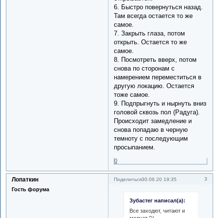
6. Быстро повернуться назад.
Там всегда остается то же
самое.
7. Закрыть глаза, потом
открыть. Остается то же
самое.
8. Посмотреть вверх, потом
снова по сторонам с
намерением переместиться в
другую локацию. Остается
тоже самое.
9. Подпрыгнуть и нырнуть вниз
головой сквозь пол (Радуга).
Происходит замедление и
снова попадаю в черную
темноту с последующим
просыпанием.
0
Лопаткин
3
Поделиться
30.06.20 19:35
Гость форума
Зубастег написал(а):
Все заходют, читают и
молчат (