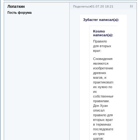
Лопаткин
11
Поделиться
01.07.20 18:21
Гость форума
Зубастег написал(а):
Kosmo
написал(а):
Правило
для вторых
врат:
Сновидения
являются
изобретением
древних
магов, и
практиковать
их нужно по
их
собственным
правилам.
Дон Хуан
описал
правило для
вторых врат
в терминах
последовательности
из трех
шагов: