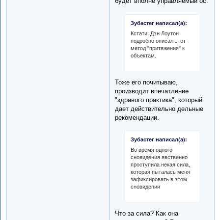
будет вполне управляемый ос.
Зубастег написал(а):
Кстати, Дэн Лоутон
подробно описал этот
метод "притяжения" к
объектам.
Тоже его почитываю,
производит впечатление
"здравого практика", который
дает действительно дельные
рекомендации.
Зубастег написал(а):
Во время одного
сновидения явственно
проступила некая сила,
которая пыталась меня
зафиксировать в этом
сновидении
Что за сила? Как она