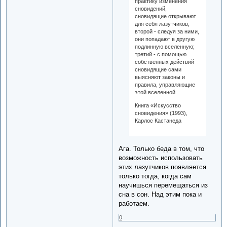
практику изменения
сновидений,
сновидящие открывают
для себя лазутчиков,
второй - следуя за ними,
они попадают в другую
подлинную вселенную;
третий - с помощью
собственных действий
сновидящие сами
выясняют законы и
правила, управляющие
этой вселенной.
Книга «Искусство
сновидения» (1993),
Карлос Кастанеда
Ага. Только беда в том, что
возможность использовать
этих лазутчиков появляется
только тогда, когда сам
научишься перемещаться из
сна в сон. Над этим пока и
работаем.
0