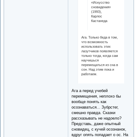
«Искусство
сновидения»
(1993),
Карлос
Кастанеда
Ага. Только беда в том,
что возможность
использовать этих
лазутчиков появляется
только тогда, когда сам
научишься
перемещаться из сна в
сон. Над этим пока и
работаем.
Ага а перед учебей
перемещения, неплохо бы
вообще понять как
осознаваться... Зубрстег,
смешно правда. Сказки
рассказывать не надоело?
Представь, даже опытный
сновидец, с кучей осознанок,
вдруг опять попадает о ос. На