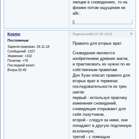
эмоции в сновидениях, то на
физике потом ощущения не
айс.
0
Kosmo
9
Поделиться
01.07.20 13:01
Постоянные
Правило для вторых врат:
Зарегистрирован
: 26.11.18
Сообщений:
1327
Сновидения являются
Уважение:
+102
изобретением древних магов,
Позитив:
+78
и практиковать их нужно по их
Последний визит:
собственным правилам.
Вчера 02:45
Дон Хуан описал правило для
вторых врат в терминах
последовательности из трех
шагов:
первый - используя практику
изменения сновидений,
сновидящие открывают для
себя лазутчиков,
второй - следуя за ними, они
попадают в другую подлинную
вселенную;
третий - с помощью