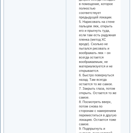
в помещение, которое
полностью
соответствует
предыдущей локации.
5. Нарисовать на стене
пальцем люк, открыть
его и прыгнуть туда,
если там есть радужная
пленка (метод ХС
вроде). Сколько не
пытался рисовать и
воображать люк – он
всегда остается
воображаемым, не
материализуется и не
открывается.
6. Быстро повернуться
назад. Там всегда
остается то же самое.
7. Закрыть глаза, потом
открыть. Остается то же
самое.
8. Посмотреть вверх,
потом снова по
сторонам с намерением
переместиться в другую
локацию. Остается тоже
самое.
9. Подпрыгнуть и
нырнуть вниз головой