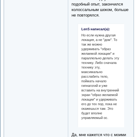
подобный опыт, закончился
колоссальным шоком, больше
не повторялся.
LenS написал(а):
Но если нужна другая
локация, а не "дом". То
так же можно
удерживать "образ
желаемой локации" и
параллельно делать эту
технику. Либо сначала
технику эту,
максимально
расслабить тело,
поймать начало
гипнагогий и уже
вставить на внутренний
экран "образ желаемой
локации" и удерживать
его до тех пор, пока не
окажешься там. Это
будет вполне
управляемый ос.
Да, мне кажется что с моими