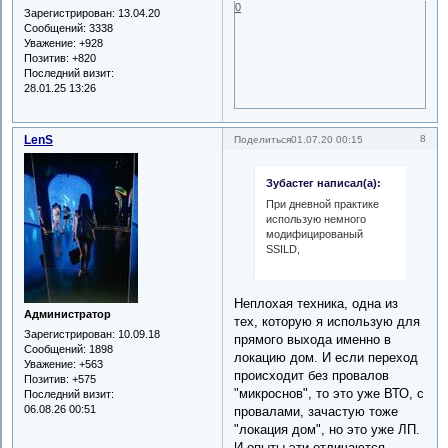
0
Зарегистрирован
: 13.04.20
Сообщений:
3338
Уважение:
+928
Позитив:
+820
Последний визит:
28.01.25 13:26
LenS
8
Поделиться
01.07.20 00:15
Зубастег написал(а):
При дневной практике
использую немного
модифицированый
SSILD,
Неплохая техника, одна из
Администратор
тех, которую я использую для
Зарегистрирован
: 10.09.18
прямого выхода именно в
Сообщений:
1898
локацию дом. И если переход
Уважение:
+563
происходит без провалов
Позитив:
+575
"микроснов", то это уже ВТО, с
Последний визит:
06.08.26 00:51
провалами, зачастую тоже
"локация дом", но это уже ЛП.
И опыты эти отличаются