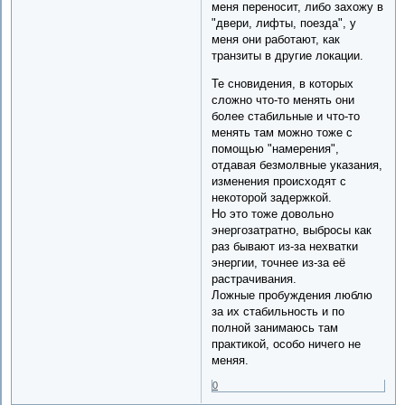
меня переносит, либо захожу в
"двери, лифты, поезда", у
меня они работают, как
транзиты в другие локации.
Те сновидения, в которых
сложно что-то менять они
более стабильные и что-то
менять там можно тоже с
помощью "намерения",
отдавая безмолвные указания,
изменения происходят с
некоторой задержкой.
Но это тоже довольно
энергозатратно, выбросы как
раз бывают из-за нехватки
энергии, точнее из-за её
растрачивания.
Ложные пробуждения люблю
за их стабильность и по
полной занимаюсь там
практикой, особо ничего не
меняя.
0