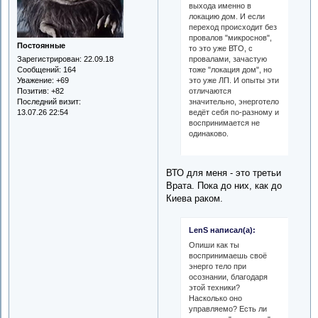
выхода именно в
локацию дом. И если
переход происходит без
провалов "микроснов",
Постоянные
то это уже ВТО, с
Зарегистрирован
: 22.09.18
провалами, зачастую
Сообщений:
164
тоже "локация дом", но
Уважение:
+69
это уже ЛП. И опыты эти
Позитив:
+82
отличаются
Последний визит:
значительно, энерготело
13.07.26 22:54
ведёт себя по-разному и
воспринимается не
одинаково.
ВТО для меня - это третьи
Врата. Пока до них, как до
Киева раком.
LenS написал(а):
Опиши как ты
воспринимаешь своё
энерго тело при
осознании, благодаря
этой техники?
Насколько оно
управляемо? Есть ли