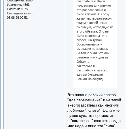
Сообщений:
1898
расслабился. Как я
Уважение:
+563
почувствовал - именно
Позитив:
+575
это расслабление и
Последний визит:
было ключом. Я сразу
06.08.26 00:51
же почувствовал вокруг
рядом с собой некие
эманации, исходящие из
этого объекта. Это не
было похоже на нити,
скорее, на туман.
Воспринимал эти
эманации не зрением,
но точно знал, что они
связаны и исходят из
Объекта.
Как только я
расслабился, всё это
заняло буквально
несколько секунд
Это вполне рабочий способ
"для перемещения" и не такой
энергозатратный как многими
любимые "полеты". Если мне
нужно куда-то переместиться,
я "намереваю" конкретно куда
мне надо и либо эта "сила"