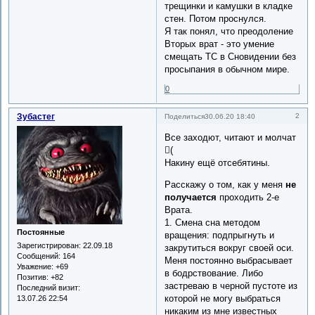
трещинки и камушки в кладке
стен. Потом проснулся.
Я так понял, что преодоление
Вторых врат - это умение
смещать ТС в Сновидении без
просыпания в обычном мире.
0
Зубастег
2
Поделиться
30.06.20 18:40
Все заходют, читают и молчат
(
Накину ещё отсебятины.
Расскажу о том, как у меня
не
получается
проходить 2-е
Врата.
1. Смена сна методом
Постоянные
вращения: подпрыгнуть и
Зарегистрирован
: 22.09.18
закрутиться вокруг своей оси.
Сообщений:
164
Меня постоянно выбрасывает
Уважение:
+69
в бодрствование. Либо
Позитив:
+82
застреваю в черной пустоте из
Последний визит:
которой не могу выбраться
13.07.26 22:54
никаким из мне известных