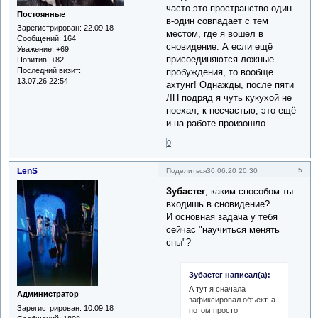
часто это пространство один-
Постоянные
в-один совпадает с тем
Зарегистрирован
: 22.09.18
местом, где я вошел в
Сообщений:
164
сновидение. А если ещё
Уважение:
+69
присоединяются ложные
Позитив:
+82
Последний визит:
пробуждения, то вообще
13.07.26 22:54
ахтунг! Однажды, после пяти
ЛП подряд я чуть кукухой не
поехал, к несчастью, это ещё
и на работе произошло.
0
LenS
5
Поделиться
30.06.20 20:30
Зубастег
, каким способом ты
входишь в сновидение?
И основная задача у тебя
сейчас "научиться менять
сны"?
Зубастег написал(а):
А тут я сначала
Администратор
зафиксировал объект, а
Зарегистрирован
: 10.09.18
потом просто