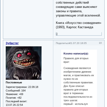
собственных действий
сновидящие сами выясняют
законы и правила,
управляющие этой вселенной.
Книга «Искусство сновидения»
(1993), Карлос Кастанеда
0
Зубастег
10
Поделиться
01.07.20 18:05
Kosmo написал(а):
Правило для вторых
врат:
Сновидения являются
изобретением древних
магов, и практиковать их
нужно по их
Постоянные
собственным правилам.
Дон Хуан описал
Зарегистрирован
: 22.09.18
правило для вторых
Сообщений:
164
врат в терминах
Уважение:
+69
последовательности из
Позитив:
+82
трех шагов:
Последний визит:
первый - используя
13.07.26 22:54