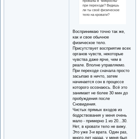
провалы в "микросны"
при переходе? Видишь
ли ты своё физическое
тело на кровати?
Воспринимаю точно так же,
как и свое обычное
физическое тело.
Присутствует восприятие всех
органов чувств, некоторые
чувства даже ярче, чем в
реале. Вполне управляемо.
При переходе сначала просто
засыпаю в ничто, затем
начинается сон в процессе
которого осознаюсь. Всё это
занимает не более 30 мин до
пробуждения после
Сновидения.
Чистых прямых входов из
бодрствования у меня очень
мало - примерно 1 из 20...30.
Нет, в кровати тело не вижу.
Это уже 3-и врата. Один раз,
много лет назад, у меня был