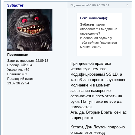
Зубастег
6
Поделиться
30.06.20 20:51
LenS написал(а):
Зубастег
, каким
способом ты входишь в
сновидение?
И основная задача у
тебя сейчас "научиться
менять сны"?
Постоянные
Зарегистрирован
: 22.09.18
При дневной практике
Сообщений:
164
использую немного
Уважение:
+69
модифицированый SSILD, а
Позитив:
+82
Последний визит:
так обычно просто внутреннее
13.07.26 22:54
молчание и в момент
засыпания намерение
осознаться и посмотреть на
руки. Но тут тоже не всегда
получается.
Ага, да, Вторые Врата сейчас
в приоритете.
Кстати, Дэн Лоутон подробно
описал этот метод