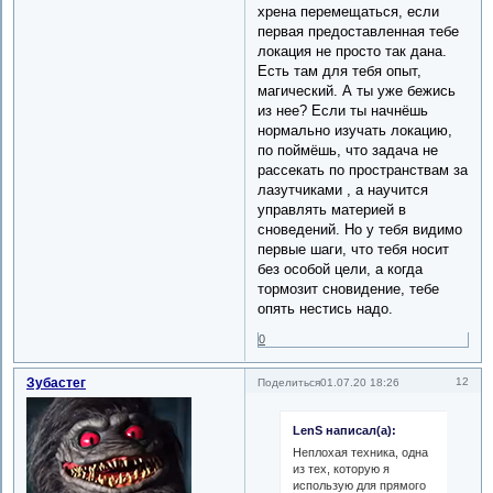
хрена перемещаться, если
первая предоставленная тебе
локация не просто так дана.
Есть там для тебя опыт,
магический. А ты уже бежись
из нее? Если ты начнёшь
нормально изучать локацию,
по поймёшь, что задача не
рассекать по пространствам за
лазутчиками , а научится
управлять материей в
сноведений. Но у тебя видимо
первые шаги, что тебя носит
без особой цели, а когда
тормозит сновидение, тебе
опять нестись надо.
0
Зубастег
12
Поделиться
01.07.20 18:26
LenS написал(а):
Неплохая техника, одна
из тех, которую я
использую для прямого