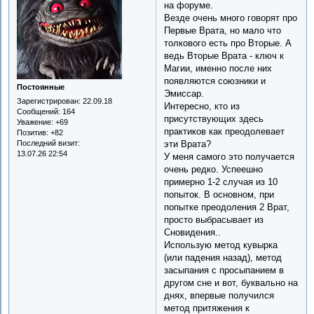
на форуме.
Везде очень много говорят про
Первые Врата, но мало что
толкового есть про Вторые. А
ведь Вторые Врата - ключ к
Магии, именно после них
появляются союзники и
Постоянные
Эмиссар.
Зарегистрирован
: 22.09.18
Интересно, кто из
Сообщений:
164
присутствующих здесь
Уважение:
+69
практиков как преодолевает
Позитив:
+82
Последний визит:
эти Врата?
13.07.26 22:54
У меня самого это получается
очень редко. Успеешно
примерно 1-2 случая из 10
попыток. В основном, при
попытке преодоления 2 Врат,
просто выбрасывает из
Сновидения..
Использую метод кувырка
(или падения назад), метод
засыпания с просыпанием в
другом сне и вот, буквально на
днях, впервые получился
метод притяжения к