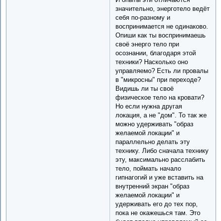
значительно, энерготело ведёт
себя по-разному и
воспринимается не одинаково.
Опиши как ты воспринимаешь
своё энерго тело при
осознании, благодаря этой
техники? Насколько оно
управляемо? Есть ли провалы
в "микросны" при переходе?
Видишь ли ты своё
физическое тело на кровати?
Но если нужна другая
локация, а не "дом". То так же
можно удерживать "образ
желаемой локации" и
параллельно делать эту
технику. Либо сначала технику
эту, максимально расслабить
тело, поймать начало
гипнагогий и уже вставить на
внутренний экран "образ
желаемой локации" и
удерживать его до тех пор,
пока не окажешься там. Это