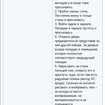
методов и в конце тоже
просыпаюсь.
2. Пройти сквозь стену.
Постоянно вязну в толще
стены и просыпаюсь.
3. Войти задом в зеркало.
Попадаю в черную пустоту и
просыпаюсь.
4. Открыть дверь,
предварительно представив за
ней другой пейзаж. За дверью
всегда попадаю в помещение,
которое полностью
соответствует предыдущей
локации.
5. Нарисовать на стене
пальцем люк, открыть его и
прыгнуть туда, если там есть
радужная пленка (метод ХС
вроде). Сколько не пытался
рисовать и воображать люк –
он всегда остается
воображаемым, не
материализуется и не
открывается.