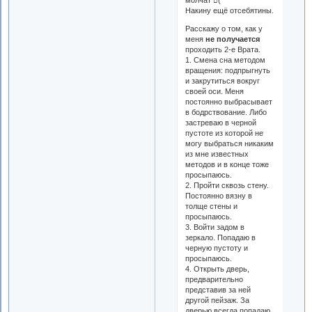
Накину ещё отсебятины.
Расскажу о том, как у
меня
не получается
проходить 2-е Врата.
1. Смена сна методом
вращения: подпрыгнуть
и закрутиться вокруг
своей оси. Меня
постоянно выбрасывает
в бодрствование. Либо
застреваю в черной
пустоте из которой не
могу выбраться никаким
из мне известных
методов и в конце тоже
просыпаюсь.
2. Пройти сквозь стену.
Постоянно вязну в
толще стены и
просыпаюсь.
3. Войти задом в
зеркало. Попадаю в
черную пустоту и
просыпаюсь.
4. Открыть дверь,
предварительно
представив за ней
другой пейзаж. За
дверью всегда попадаю