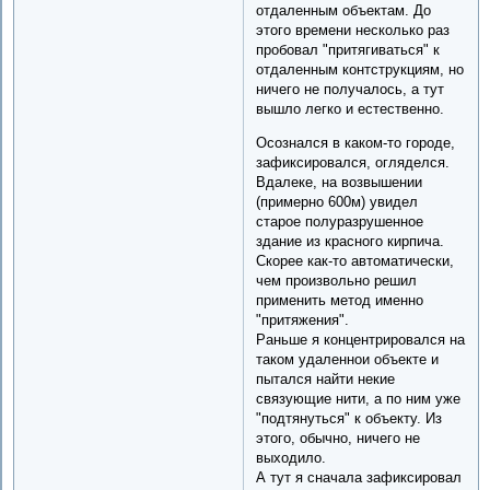
отдаленным объектам. До
этого времени несколько раз
пробовал "притягиваться" к
отдаленным контструкциям, но
ничего не получалось, а тут
вышло легко и естественно.
Осознался в каком-то городе,
зафиксировался, огляделся.
Вдалеке, на возвышении
(примерно 600м) увидел
старое полуразрушенное
здание из красного кирпича.
Скорее как-то автоматически,
чем произвольно решил
применить метод именно
"притяжения".
Раньше я концентрировался на
таком удаленнои объекте и
пытался найти некие
связующие нити, а по ним уже
"подтянуться" к объекту. Из
этого, обычно, ничего не
выходило.
А тут я сначала зафиксировал