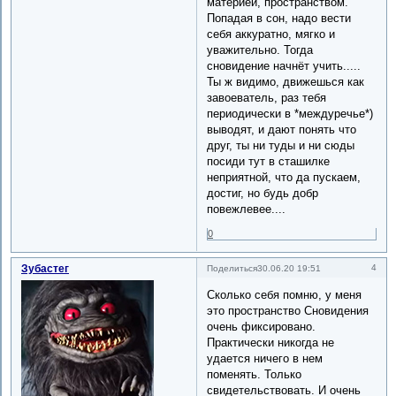
материей, пространством.
Попадая в сон, надо вести
себя аккуратно, мягко и
уважительно. Тогда
сновидение начнёт учить.....
Ты ж видимо, движешься как
завоеватель, раз тебя
периодически в *междуречье*)
выводят, и дают понять что
друг, ты ни туды и ни сюды
посиди тут в сташилке
неприятной, что да пускаем,
достиг, но будь добр
повежлевее....
0
Зубастег
4
Поделиться
30.06.20 19:51
Сколько себя помню, у меня
это пространство Сновидения
очень фиксировано.
Практически никогда не
удается ничего в нем
поменять. Только
свидетельствовать. И очень