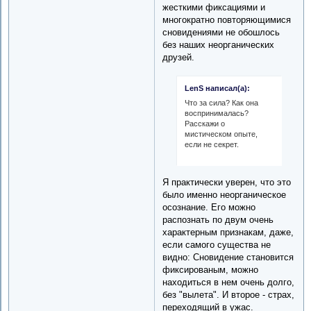
жесткими фиксациями и
многократно повторяющимися
сновидениями не обошлось
без наших неорганических
друзей.
LenS написал(а):
Что за сила? Как она
воспринималась?
Расскажи о
мистическом опыте,
если не секрет.
Я практически уверен, что это
было именно неорганическое
осознание. Его можно
распознать по двум очень
характерным признакам, даже,
если самого существа не
видно: Сновидение становится
фиксированым, можно
находиться в нем очень долго,
без "вылета". И второе - страх,
переходящий в ужас.