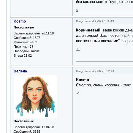
без кокона может "существоват
0
Kosmo
Поделиться
22.06.20 11:43
Постоянные
Коричневый
, ваше косовиден
Зарегистрирован
: 26.11.18
да и только! Ваш постоянный п
Сообщений:
1327
постоянными наездами? возра
Уважение:
+102
Позитив:
+78
+1
Последний визит:
Вчера 21:02
Велена
Поделиться
22.06.20 12:14
Kosmo
Смотри, очень хороший шанс.
+1
Постоянные
Зарегистрирован
: 13.04.20
Сообщений:
3338