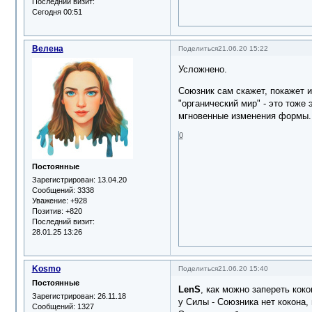
Последний визит:
Сегодня 00:51
Велена
Поделиться
21.06.20 15:22
Усложнено.
Союзник сам скажет, покажет и 
"органический мир" - это тоже
мгновенные изменения формы.
0
Постоянные
Зарегистрирован
: 13.04.20
Сообщений:
3338
Уважение:
+928
Позитив:
+820
Последний визит:
28.01.25 13:26
Kosmo
Поделиться
21.06.20 15:40
Постоянные
LenS
, как можно запереть кок
Зарегистрирован
: 26.11.18
у Силы - Союзника нет кокона,
Сообщений:
1327