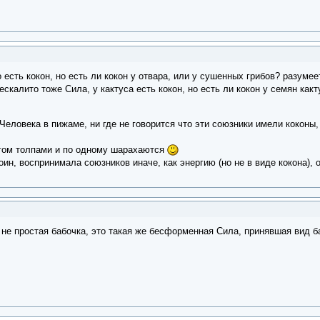
 есть кокон, но есть ли кокон у отвара, или у сушенных грибов? разуме
скалито тоже Сила, у кактуса есть кокон, но есть ли кокон у семян какт
Человека в пижаме, ни где не говорится что эти союзники имели коконы
ругом толпами и по одному шарахаются
ин, воспринимала союзников иначе, как энергию (но не в виде кокона), 
 не простая бабочка, это такая же бесформенная Сила, принявшая вид б