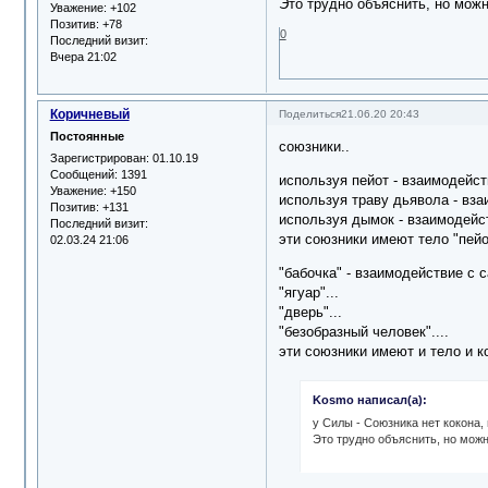
Это трудно объяснить, но можн
Уважение:
+102
Позитив:
+78
0
Последний визит:
Вчера 21:02
Коричневый
Поделиться
21.06.20 20:43
Постоянные
союзники..
Зарегистрирован
: 01.10.19
Сообщений:
1391
используя пейот - взаимодейст
Уважение:
+150
используя траву дьявола - вза
Позитив:
+131
используя дымок - взаимодейс
Последний визит:
эти союзники имеют тело "пейот
02.03.24 21:06
"бабочка" - взаимодействие с с
"ягуар"...
"дверь"...
"безобразный человек"....
эти союзники имеют и тело и ко
Kosmo написал(а):
у Силы - Союзника нет кокона,
Это трудно объяснить, но можн