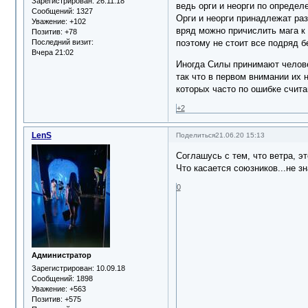
Зарегистрирован
: 26.11.18
ведь орги и неорги по определ
Сообщений:
1327
Орги и неорги принадлежат ра
Уважение:
+102
вряд можно причислить мага к н
Позитив:
+78
Последний визит:
поэтому не стоит все подряд 
Вчера 21:02
Иногда Силы принимают челове
так что в первом внимании их 
которых часто по ошибке счита
+2
LenS
Поделиться
21.06.20 15:13
Соглашусь с тем, что ветра, эт
Что касается союзников...не зн
0
Администратор
Зарегистрирован
: 10.09.18
Сообщений:
1898
Уважение:
+563
Позитив:
+575