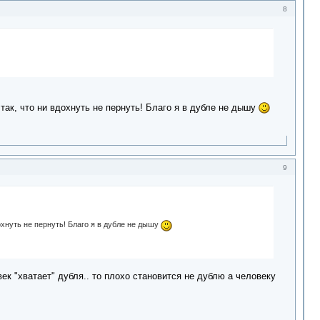
8
 так, что ни вдохнуть не пернуть! Благо я в дубле не дышу
9
дохнуть не пернуть! Благо я в дубле не дышу
овек "хватает" дубля.. то плохо становится не дублю а человеку