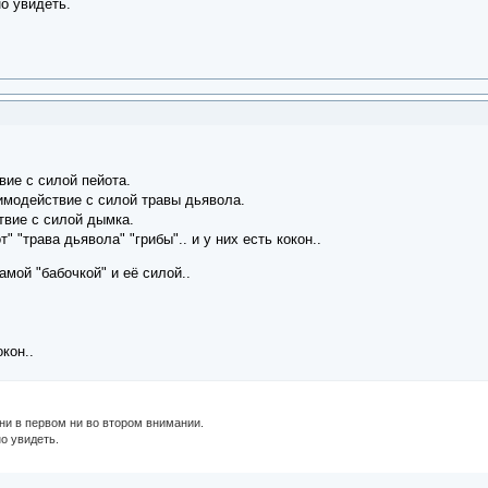
о увидеть.
вие с силой пейота.
имодействие с силой травы дьявола.
твие с силой дымка.
" "трава дьявола" "грибы".. и у них есть кокон..
амой "бабочкой" и её силой..
кон..
 ни в первом ни во втором внимании.
о увидеть.