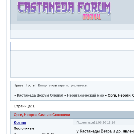
Объявление
Привет, Гость!
Войдите
или
зарегистрируйтесь
.
»
Кастанеда форум Original
»
Неорганический мир
»
Орги, Неорги,
Страница:
1
Орги, Неорги, Силы и Союзники
Kosmo
Поделиться
21.06.20 13:19
Постоянные
у Кастанеды Ветра и др. явлен