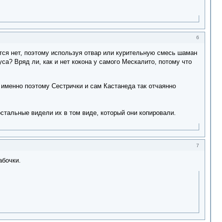
6
ется нет, поэтому используя отвар или курительную смесь шаман
уса? Вряд ли, как и нет кокона у самого Мескалито, потому что
, именно поэтому Сестрички и сам Кастанеда так отчаянно
остальные видели их в том виде, который они копировали.
7
абочки.