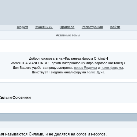
Форум
Участники
Правила
Регистрация
Войти
Активные темы
Добро пожаловать на «Кастанеда форум Original»!
WWW.CCASTANEDA.RU - архив материалов из мира Карлоса Кастанеды.
Для Вашего удобства предусмотрены:
поиск Яндекса
и
поиск форума
.
Действует Telegram канал форума
Голос Духа
.
 Силы и Союзники
ия называются Силами, и не делятся на оргов и неоргов,