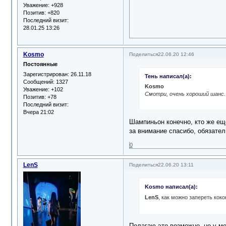
Уважение:
+928
Позитив:
+820
Последний визит:
28.01.25 13:26
Kosmo
Поделиться
22.06.20 12:46
Постоянные
Зарегистрирован
: 26.11.18
Тень написал(а):
Сообщений:
1327
Kosmo
Уважение:
+102
Смотри, очень хороший шанс.
Позитив:
+78
Последний визит:
Вчера 21:02
Шампиньон конечно, кто же еще
за внимание спасибо, обязате
0
LenS
Поделиться
22.06.20 13:11
Kosmo написал(а):
LenS
, как можно запереть кок
Полагаю это возможно, но у ме