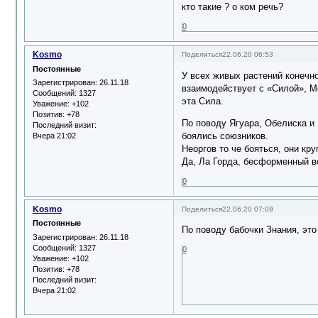
кто такие ? о ком речь?
0
Kosmo
Поделиться
22.06.20 06:53
Постоянные
У всех живых растений конечно
Зарегистрирован
: 26.11.18
взаимодействует с «Силой», Ме
Сообщений:
1327
эта Сила.
Уважение:
+102
Позитив:
+78
По поводу Ягуара, Обелиска и 
Последний визит:
боялись союзников.
Вчера 21:02
Неоргов то че бояться, они к
Да, Ла Горда, бесформенный во
0
Kosmo
Поделиться
22.06.20 07:09
Постоянные
По поводу бабочки Знания, это
Зарегистрирован
: 26.11.18
Сообщений:
1327
0
Уважение:
+102
Позитив:
+78
Последний визит:
Вчера 21:02