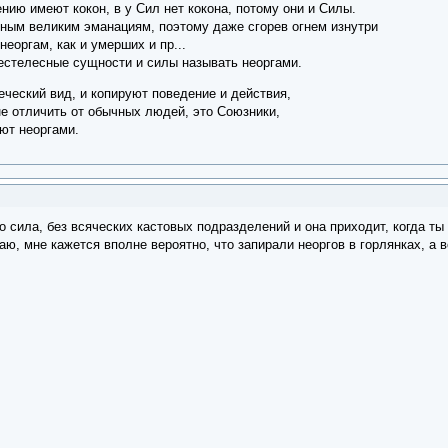
ению имеют кокон, в у Сил нет кокона, потому они и Силы.
зным великим эманациям, поэтому даже сгорев огнем изнутри
еоргам, как и умерших и пр...
бестелесные сущности и силы называть неоргами.
ческий вид, и копируют поведение и действия,
не отличить от обычных людей, это Союзники,
ют неоргами.
о сила, без всяческих кастовых подразделений и она приходит, когда ты 
аю, мне кажется вполне вероятно, что запирали неоргов в горлянках, а в