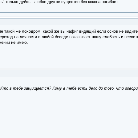
ь" только дубль.. любое другое существо без кокона погибнет..
ие такой же лоходром, какой же вы нафиг видящий если основ не видите
ереход на личности в любой беседе показывает вашу слабость и несост
жений не имею.
 Кто в тебе защищается? Кому в тебе есть дело до того, что говор