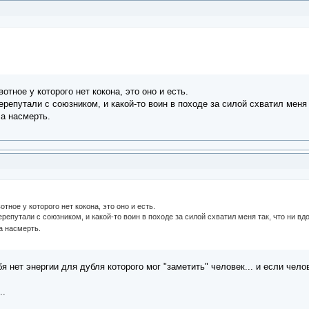
тное у которого нет кокона, это оно и есть.
перепутали с союзником, и какой-то воин в походе за силой схватил меня
а насмерть.
тное у которого нет кокона, это оно и есть.
перепутали с союзником, и какой-то воин в походе за силой схватил меня так, что ни в
а насмерть.
ебя нет энергии для дубля которого мог "заметить" человек... и если чел
..