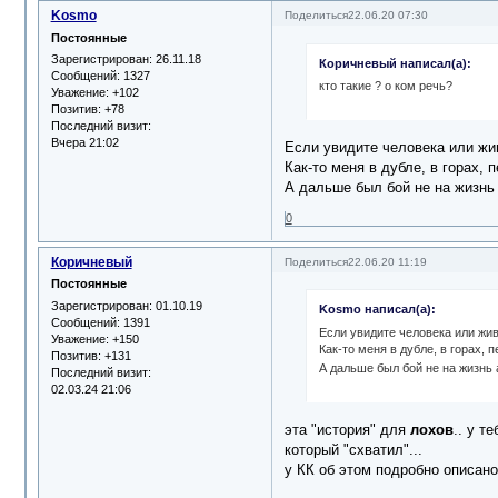
Kosmo
Поделиться
22.06.20 07:30
Постоянные
Зарегистрирован
: 26.11.18
Коричневый написал(а):
Сообщений:
1327
кто такие ? о ком речь?
Уважение:
+102
Позитив:
+78
Последний визит:
Вчера 21:02
Если увидите человека или живо
Как-то меня в дубле, в горах, 
А дальше был бой не на жизнь 
0
Коричневый
Поделиться
22.06.20 11:19
Постоянные
Зарегистрирован
: 01.10.19
Kosmo написал(а):
Сообщений:
1391
Если увидите человека или живо
Уважение:
+150
Как-то меня в дубле, в горах, 
Позитив:
+131
А дальше был бой не на жизнь 
Последний визит:
02.03.24 21:06
эта "история" для
лохов
.. у т
который "схватил"...
у КК об этом подробно описано