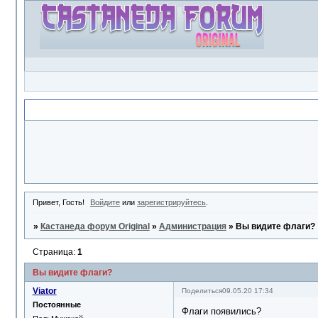
Объявление
Привет, Гость!
Войдите
или
зарегистрируйтесь
.
»
Кастанеда форум Original
»
Администрация
»
Вы видите флаги?
Страница:
1
Вы видите флаги?
Viator
Поделиться
09.05.20 17:34
Постоянные
Флаги появились?