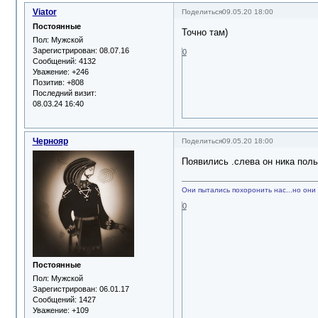
Viator
Поделиться
09.05.20 18:00
Постоянные
Точно там)
Пол:
Мужской
Зарегистрирован
: 08.07.16
0
Сообщений:
4132
Уважение:
+246
Позитив:
+808
Последний визит:
08.03.24 16:40
Чернояр
Поделиться
09.05.20 18:00
Появились .слева он ника польз
Они пытались похоронить нас...но они 
0
Постоянные
Пол:
Мужской
Зарегистрирован
: 06.01.17
Сообщений:
1427
Уважение:
+109