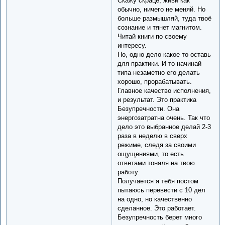
Скажу скраце, живи как
обычно, ничего не меняй. Но
больше размышляй, туда твоё
сознание и тянет магнитом.
Читай книги по своему
интересу.
Но, одно дело какое то оставь
для практики. И то начинай
типа незаметно его делать
хорошо, прорабатывать.
Главное качество исполнения,
и результат. Это практика
Безупречности. Она
энергозатратна очень. Так что
дело это выбранное делай 2-3
раза в неделю в сверх
режиме, следя за своими
ощущениями, то есть
ответами тоналя на твою
работу.
Получается я тебя постом
пытаюсь перевести с 10 дел
на одно, но качественно
сделанное. Это работает.
Безупречность берет много