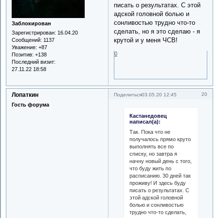
писать о результатах. С этой
адской головной болью и
сонливостью трудно что-то
Заблокирован
сделать, но я это сделаю - я
Зарегистрирован
: 16.04.20
крутой и у меня ЧСВ!
Сообщений:
1137
Уважение:
+87
0
Позитив:
+138
Последний визит:
27.11.22 18:58
Лопаткин
20
Поделиться
03.05.20 12:45
Гость форума
Кастанедовец
написал(а):
Так. Пока что не
получалось прямо круто
выполнять все по
списку, но завтра я
начну новый день с того,
что буду жить по
расписанию. 30 дней так
проживу! И здесь буду
писать о результатах. С
этой адской головной
болью и сонливостью
трудно что-то сделать,