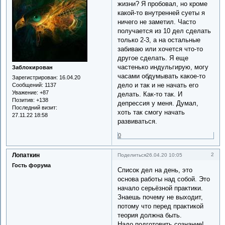
жизни? Я пробовал, но кроме
какой-то внутренней суеты я
ничего не заметил. Часто
получается из 10 дел сделать
только 2-3, а на остальные
забиваю или хочется что-то
другое сделать. Я еще
частенько индульгирую, могу
Заблокирован
часами обдумывать какое-то
Зарегистрирован
: 16.04.20
дело и так и не начать его
Сообщений:
1137
Уважение:
+87
делать. Как-то так. И
Позитив:
+138
депрессия у меня. Думал,
Последний визит:
хоть так смогу начать
27.11.22 18:58
развиваться.
0
Лопаткин
2
Поделиться
26.04.20 10:05
Гость форума
Список дел на день, это
основа работы над собой. Это
начало серьёзной практики.
Знаешь почему не выходит,
потому что перед практикой
теория должна быть.
Надо подготовить сознание!