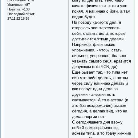
могу их делать). Тело надо
Сообщений:
1137
Уважение:
+87
качать физически - это я уже
Позитив:
+138
понял, я начинаю с йоги, а там
Последний визит:
видно будет.
27.11.22 18:58
По поводу каких-то дел, я
стараюсь заинтересовать
себя, ставить цели, которые
достигаются этими делами.
Например, физические
упражнения, - чтобы стать
сильнее, увереннее, больше
уважать самого себя, нравится
девушкам (это ЧСВ, да).
Еще бывает так, что типа нет
сил что-либо делать, а потом
через силу начинаю делать и
как попрут одни дела за
другими - энергия есть
оказывается. А то в астрал (и
это без воздержания) вышел
сегодня, а делаю вид, что на
дела энергии нет.
С сегодняшнего дня ввожу
себе 3 самоограничения,
аскезы типа, а то трачу нижние