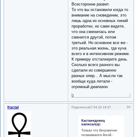
Всесторонне развит.
То что вы остановили когда то
внимание на сноведении, это
лишь одна из основных линий
проработки, но сами видете,
что она сменилась или
сменится другой, потом
третьей. Но основное все же -
это реальная жизнь, где куча
всего и в интенсивном режиме.
К примеру отсталкерите день.
Сколько всего разного вы
сделали из совершенно
разных опер... А мысли так
вообще куда летали -
огромный диапазон.
0
fractal
16
Поделиться
27.04.20 19:37
Кастанедовец
написал(а):
Только что безупречно
позанимался йогой -