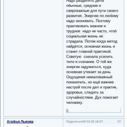
Надо разделять дела
обычные, средние и
сверхважные для пути своего
развития. Энергию по любому
надо экономить. Поэтому
практиковать важное и
трудное надо не часто, чтоб
социальная жизнь не
страдала. Потом когда метод
найдётся, основная жизнь и
станет главной практикой.
Советую сначала усилить
тело и сознание. О той же
энергии задуматься, куда
основная утекает за день.
Ощущения немаловажный
показатель, но ещё важнее
настрой после дел и практик,
здоровье, следить за
случайностями. Дух помогает
человеку.
0
Агафья Лыкова
12
Поделиться
26.04.20 18:37