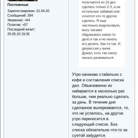
получается из 10 дел
Постоянные
сделать только 2-3, а на
Зарегистрирован
: 21.04.20
остальные забиваю или
Сообщений:
394
хочется что-то другое
Уважение:
+64
сделать. Я еще
Позитив:
+57
частенько индульгирую,
Последний визит:
могу часами
25.05.20 19:35
обдумывать какое-то
дело и так и не начать
его делать. Как-то так. И
депрессия у меня.
Думал, хоть так смогу
начать развиваться.
Утро начинаю стабильно с
кофе и составления списка
дел. Обыкновенно их
набирается в несколько раз
больше, чем реально сделать
за день. В течение дня
сделанное вычеркивается, то,
что не успелось, на другое
утро переносится в
следующий список. Без
списка обязательно что-то за
суетой забудется.