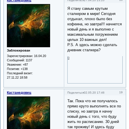
Кастанедовец
Поделиться
27.04.20 23:20
Я стану самым крутым
сталкером в мире! Сегодня
отдыхал, плохо было без
кофеина, но завтра!!! начнется
новый день и я выполню с
максимальным погружением
целых 10 важных дел!
P.S. А здесь можно сделать
дневник сталкера?
Заблокирован
Зарегистрирован
: 16.04.20
0
Сообщений:
1137
Уважение:
+87
Позитив:
+138
Последний визит:
27.11.22 18:58
Кастанедовец
19
Поделиться
02.05.20 17:46
Так. Пока что не получалось
прямо круто выполнять все по
списку, но завтра я начну
новый день с того, что буду
жить по расписанию. 30 дней
так проживу! И здесь буду