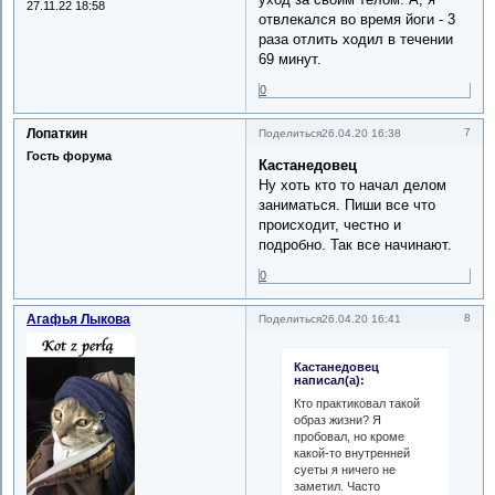
27.11.22 18:58
отвлекался во время йоги - 3
раза отлить ходил в течении
69 минут.
0
Лопаткин
7
Поделиться
26.04.20 16:38
Гость форума
Кастанедовец
Ну хоть кто то начал делом
заниматься. Пиши все что
происходит, честно и
подробно. Так все начинают.
0
Агафья Лыкова
8
Поделиться
26.04.20 16:41
Кастанедовец
написал(а):
Кто практиковал такой
образ жизни? Я
пробовал, но кроме
какой-то внутренней
суеты я ничего не
заметил. Часто