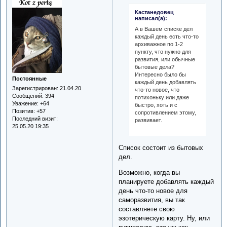
Кастанедовец
написал(а):
А в Вашем списке дел
каждый день есть что-то
архиважное по 1-2
пункту, что нужно для
развития, или обычные
бытовые дела?
Интересно было бы
Постоянные
каждый день добавлять
Зарегистрирован
: 21.04.20
что-то новое, что
Сообщений:
394
потихоньку или даже
Уважение:
+64
быстро, хоть и с
Позитив:
+57
сопротивлением этому,
Последний визит:
развивает.
25.05.20 19:35
Список состоит из бытовых
дел.
Возможно, когда вы
планируете добавлять каждый
день что-то новое для
саморазвития, вы так
составляете свою
эзотерическую карту. Ну, или