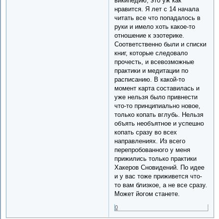
википедию, это уж как
нравится. Я лет с 14 начала
читать все что попадалось в
руки и имело хоть какое-то
отношение к эзотерике.
Соответственно были и списки
книг, которые следовало
прочесть, и всевозможные
практики и медитации по
расписанию. В какой-то
момент карта составилась и
уже нельзя было привнести
что-то принципиально новое,
только копать вглубь. Нельзя
объять необъятное и успешно
копать сразу во всех
направлениях. Из всего
перепробованного у меня
прижились только практики
Хакеров Сновидений. По идее
и у вас тоже приживется что-
то вам близкое, а не все сразу.
Может йогом станете.
0