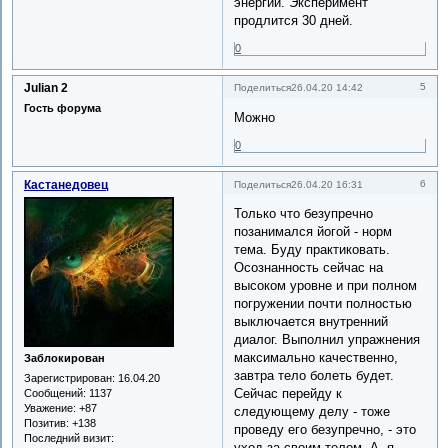
энергии. Эксперимент
продлится 30 дней.
0
Julian 2
5
Поделиться
26.04.20 14:42
Гость форума
Можно
0
Кастанедовец
6
Поделиться
26.04.20 16:31
Только что безупречно
позанимался йогой - норм
тема. Буду практиковать.
Осознанность сейчас на
высоком уровне и при полном
погружении почти полностью
выключается внутренний
диалог. Выполнил упражнения
максимально качественно,
Заблокирован
завтра тело болеть будет.
Зарегистрирован
: 16.04.20
Сейчас перейду к
Сообщений:
1137
Уважение:
+87
следующему делу - тоже
Позитив:
+138
проведу его безупречно, - это
Последний визит:
уход за своим телом. А, я