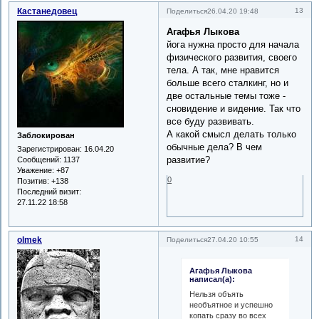
Кастанедовец
13
Поделиться
26.04.20 19:48
Агафья Лыкова
йога нужна просто для начала
физического развития, своего
тела. А так, мне нравится
больше всего сталкинг, но и
две остальные темы тоже -
сновидение и видение. Так что
все буду развивать.
А какой смысл делать только
Заблокирован
обычные дела? В чем
Зарегистрирован
: 16.04.20
развитие?
Сообщений:
1137
Уважение:
+87
0
Позитив:
+138
Последний визит:
27.11.22 18:58
olmek
14
Поделиться
27.04.20 10:55
Агафья Лыкова
написал(а):
Нельзя объять
необъятное и успешно
копать сразу во всех