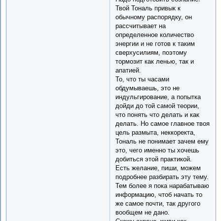
Твой Тональ привык к
обычному распорядку, он
рассчитывает на
определенное количество
энергии и не готов к таким
сверхусилиям, поэтому
тормозит как ленью, так и
апатией.
То, что ты часами
обдумываешь, это не
индульгирование, а попытка
дойди до той самой теории,
что понять что делать и как
делать. Но самое главное твоя
цель размыта, неккоректа,
Тональ не понимает зачем ему
это, чего именно ты хочешь
добиться этой практикой.
Есть желание, пиши, можем
подробнее разбирать эту тему.
Тем более я пока нарабатываю
информацию, чтоб начать то
же самое почти, так другого
вообщем не дано.