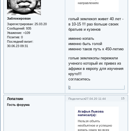
направлениях
Заблокирован
голый землекоп живет 40 лет -
в 10-15 !!! раз больше своих
Зарегистрирован
: 25.03.20
Сообщений:
935
братьев и кузенов
Уважение:
+109
Позитив:
0
именно копать
Последний визит:
именно быть голой
30.06.23 09:31
именно таков путь к 450-летию
голые землекопы пережили
ученого который их привез из
африки в европу для изучения
круто!!!
согласитесь
0
Лопаткин
15
Поделиться
27.04.20 11:44
Гость форума
Агафья Лыкова
написал(а):
Нельзя объять
необъятное и успешно
копать сразу во всех