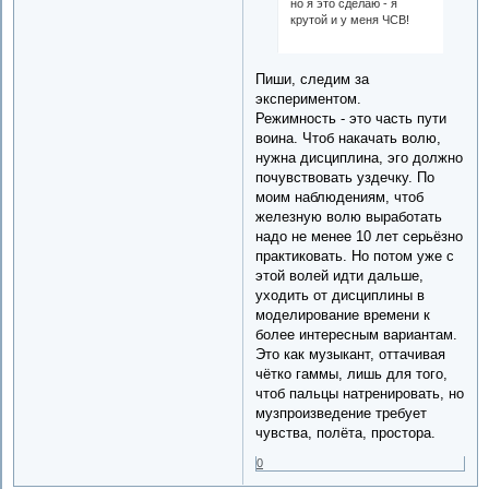
но я это сделаю - я
крутой и у меня ЧСВ!
Пиши, следим за
экспериментом.
Режимность - это часть пути
воина. Чтоб накачать волю,
нужна дисциплина, эго должно
почувствовать уздечку. По
моим наблюдениям, чтоб
железную волю выработать
надо не менее 10 лет серьёзно
практиковать. Но потом уже с
этой волей идти дальше,
уходить от дисциплины в
моделирование времени к
более интересным вариантам.
Это как музыкант, оттачивая
чётко гаммы, лишь для того,
чтоб пальцы натренировать, но
музпроизведение требует
чувства, полёта, простора.
0