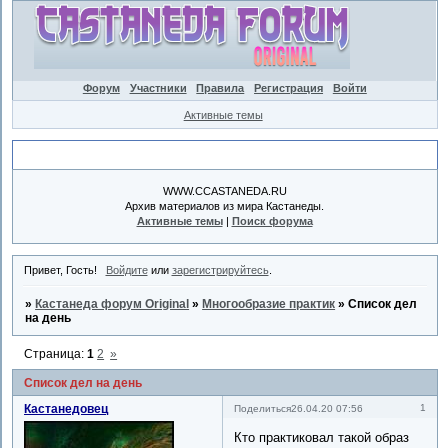
Форум
Участники
Правила
Регистрация
Войти
Активные темы
Объявление
WWW.CCASTANEDA.RU
Архив материалов из мира Кастанеды.
Активные темы
|
Поиск форума
Привет, Гость!
Войдите
или
зарегистрируйтесь
.
»
Кастанеда форум Original
»
Многообразие практик
»
Список дел
на день
Страница:
1
2
»
Список дел на день
Кастанедовец
1
Поделиться
26.04.20 07:56
Кто практиковал такой образ