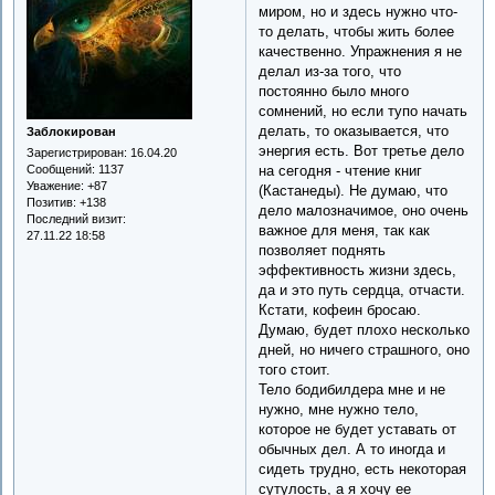
миром, но и здесь нужно что-
то делать, чтобы жить более
качественно. Упражнения я не
делал из-за того, что
постоянно было много
сомнений, но если тупо начать
делать, то оказывается, что
Заблокирован
энергия есть. Вот третье дело
Зарегистрирован
: 16.04.20
на сегодня - чтение книг
Сообщений:
1137
Уважение:
+87
(Кастанеды). Не думаю, что
Позитив:
+138
дело малозначимое, оно очень
Последний визит:
важное для меня, так как
27.11.22 18:58
позволяет поднять
эффективность жизни здесь,
да и это путь сердца, отчасти.
Кстати, кофеин бросаю.
Думаю, будет плохо несколько
дней, но ничего страшного, оно
того стоит.
Тело бодибилдера мне и не
нужно, мне нужно тело,
которое не будет уставать от
обычных дел. А то иногда и
сидеть трудно, есть некоторая
сутулость, а я хочу ее