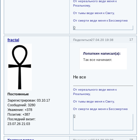
От нереального веди меня к
Реальному,
От тьмы веди меня к Свету,
От смерти веди меня к Бессмертию
0
fractal
17
Поделиться
27.04.20 19:38
Лопаткин написал(а):
Так все начинают.
Не все
От нереального веди меня к
Реальному,
Постоянные
Зарегистрирован
: 03.10.17
От тьмы веди меня к Свету,
Сообщений:
3280
От смерти веди меня к Бессмертию
Уважение:
+378
Позитив:
+387
0
Последний визит:
23.07.26 21:03
18