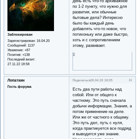
день есть что-то архиважное
по 1-2 пункту, что нужно для
развития, или обычные
бытовые дела? Интересно
было бы каждый день
добавлять что-то новое, что
потихоньку или даже быстро,
Заблокирован
хоть и с сопротивлением
Зарегистрирован
: 16.04.20
этому, развивает.
Сообщений:
1137
Уважение:
+87
0
Позитив:
+138
Последний визит:
27.11.22 18:58
Лопаткин
11
Поделиться
26.04.20 18:05
Гость форума
Есть два пути работы над
собой. Или от общего к
частному. Это путь сначала
добычи информации, Знания, а
потом применение на деле.
Или же от частного к общему.
Это путь дел, путь с нуля,
когда практикуется все подряд
и выводится уже знание.