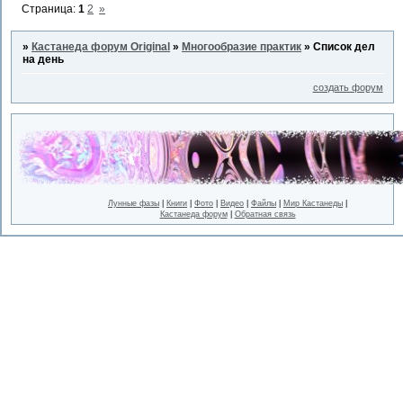
Страница:
1
2
»
»
Кастанеда форум Original
»
Многообразие практик
»
Список дел
на день
создать форум
Лунные фазы
|
Книги
|
Фото
|
Видео
|
Файлы
|
Мир Кастанеды
|
Кастанеда форум
|
Обратная связь