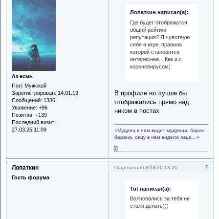
Лопаткин написал(а):
Где будет отображатся
общий рейтинг,
репутация? Я чувствую
себя в игре, правила
которой становятся
интереснее... Как и с
короновирусом)
Аз есмь
Пол:
Мужской
В профиле но лучше бы
Зарегистрирован
: 14.01.19
Сообщений:
1336
отображались прямо над
Уважение:
+96
ником в постах
Позитив:
+139
Последний визит:
27.03.25 11:09
«Мудрец в нем видит мудреца, баран
барана, овцу в нем видела овца…»
0
Лопаткин
7
Поделиться
18.03.20 13:26
Гость форума
Tot написал(а):
Волновались за тебя не
стали делать)))