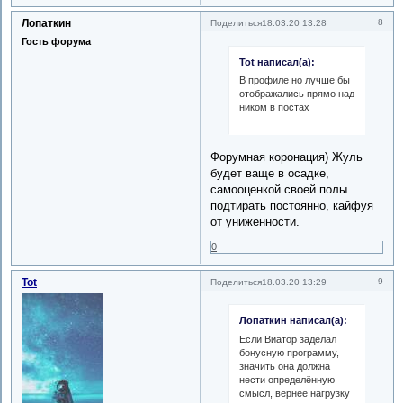
Лопаткин
8
Поделиться
18.03.20 13:28
Гость форума
Tot написал(а):
В профиле но лучше бы
отображались прямо над
ником в постах
Форумная коронация) Жуль
будет ваще в осадке,
самооценкой своей полы
подтирать постоянно, кайфуя
от униженности.
0
Tot
9
Поделиться
18.03.20 13:29
Лопаткин написал(а):
Если Виатор заделал
бонусную программу,
значить она должна
нести определённую
смысл, вернее нагрузку