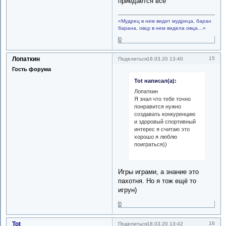
приедается всё
«Мудрец в нем видит мудреца, баран
барана, овцу в нем видела овца…»
0
Лопаткин
15
Поделиться
18.03.20 13:40
Гость форума
Tot написал(а):
Лопаткин
Я знал что тебе точно
понравится нужно
создавать конкуренцию
и здоровый спортивный
интерес я считаю это
хорошо я люблю
поиграться))
Игры играми, а знание это
пахотня. Но я тож ещё то
игрун)
0
Tot
16
Поделиться
18.03.20 13:42