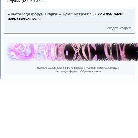
Страница:
1
2
3
4
5
»
»
Кастанеда форум Original
»
Администрация
»
Если вам очень
понравился пост...
создать форум
Лунные фазы
|
Книги
|
Фото
|
Видео
|
Файлы
|
Мир Кастанеды
|
Кастанеда форум
|
Обратная связь