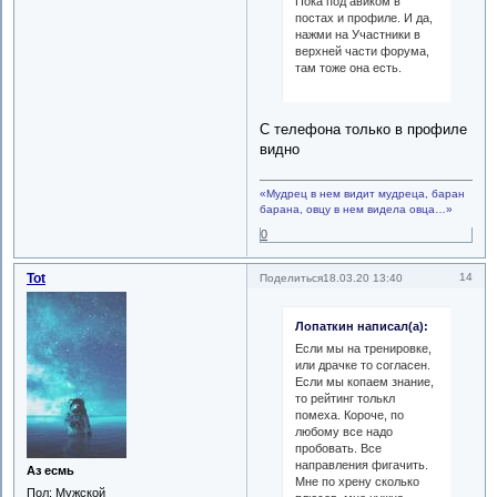
Пока под авиком в
постах и профиле. И да,
нажми на Участники в
верхней части форума,
там тоже она есть.
С телефона только в профиле
видно
«Мудрец в нем видит мудреца, баран
барана, овцу в нем видела овца…»
0
Tot
14
Поделиться
18.03.20 13:40
Лопаткин написал(а):
Если мы на тренировке,
или драчке то согласен.
Если мы копаем знание,
то рейтинг толькл
помеха. Короче, по
любому все надо
пробовать. Все
направления фигачить.
Аз есмь
Мне по хрену сколько
Пол:
Мужской