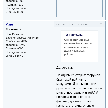
Уважение:
+96
Позитив:
+139
Последний визит:
27.03.25 11:09
Viator
11
Поделиться
18.03.20 13:36
Постоянные
Пол:
Мужской
Tot написал(а):
Зарегистрирован
: 08.07.16
Он говорит уже был
Сообщений:
4132
печальный опыт когда
Уважение:
+246
специально травили
Позитив:
+808
друга и занижали
Последний визит:
рейтинг
08.03.24 16:40
Да, это так.
На одном из старых форумов
был такой рейтинг, с
минусами. И пользователи
ругались, раз ты мне поставил
минус, поставлю и я тебе) А
негатива и так полно на
форуме, дополнительно
нагнетать отрицательные