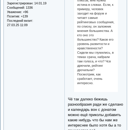
плюсов, мне нужна
Зарегистрирован
: 14.01.19
истина в словах. Если, к
Сообщений:
1336
примеру, человек
Уважение:
+96
заходит на форум и
Позитив:
+139
читает самые
Последний визит:
рейтинговых сообщения,
27.03.25 11:09
по списку, он заложник
мнения большинства. А
кто оно это
большинство? Каков его
уровень развитости и
нравствеености?
Сидели мы глумились, в
темах срача, набрали
там голоса, и что? Чсв
дрючили, рейтинг
дрочильни?
Посмотрим, как
сработает, очень
интересно.
Чё так далеко бежишь
разнообразия ради же сделано
и календарь вон с донатом
можно ещё приколы добавить
какие нибудь что бы нам же
интереснее было хотя бы а то