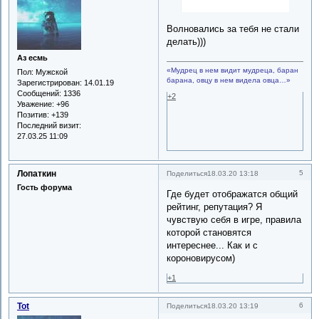
Волновались за тебя не стали
делать)))
Аз есмь
«Мудрец в нем видит мудреца, баран
Пол:
Мужской
барана, овцу в нем видела овца…»
Зарегистрирован
: 14.01.19
Сообщений:
1336
+2
Уважение:
+96
Позитив:
+139
Последний визит:
27.03.25 11:09
Лопаткин
5
Поделиться
18.03.20 13:18
Гость форума
Где будет отображатся общий
рейтинг, репутация? Я
чувствую себя в игре, правила
которой становятся
интереснее... Как и с
короновирусом)
+1
Tot
6
Поделиться
18.03.20 13:19