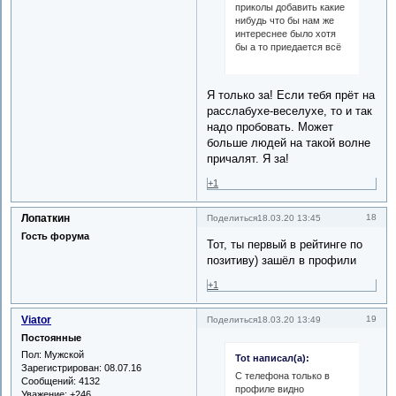
приколы добавить какие
нибудь что бы нам же
интереснее было хотя
бы а то приедается всё
Я только за! Если тебя прёт на
расслабухе-веселухе, то и так
надо пробовать. Может
больше людей на такой волне
причалят. Я за!
+1
Лопаткин
18
Поделиться
18.03.20 13:45
Гость форума
Тот, ты первый в рейтинге по
позитиву) зашёл в профили
+1
Viator
19
Поделиться
18.03.20 13:49
Постоянные
Пол:
Мужской
Tot написал(а):
Зарегистрирован
: 08.07.16
С телефона только в
Сообщений:
4132
профиле видно
Уважение:
+246