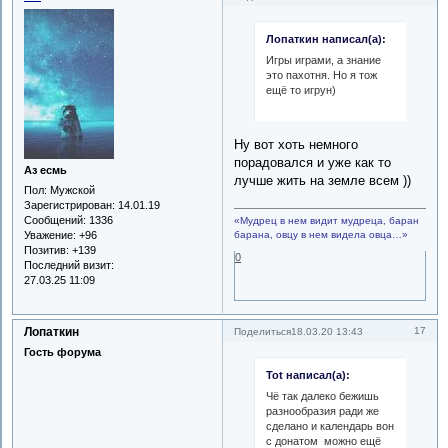
Лопаткин написал(а):
Игры играми, а знание
это пахотня. Но я тож
ещё то игрун)
Ну вот хоть немного
порадовался и уже как то
Аз есмь
лучше жить на земле всем ))
Пол:
Мужской
Зарегистрирован
: 14.01.19
Сообщений:
1336
«Мудрец в нем видит мудреца, баран
Уважение:
+96
барана, овцу в нем видела овца…»
Позитив:
+139
0
Последний визит:
27.03.25 11:09
Лопаткин
17
Поделиться
18.03.20 13:43
Гость форума
Tot написал(а):
Чё так далеко бежишь
разнообразия ради же
сделано и календарь вон
с донатом можно ещё