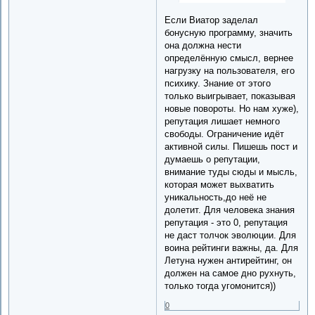
Если Виатор заделал
бонусную программу, значить
она должна нести
определённую смысл, вернее
нагрузку на пользователя, его
психику. Знание от этого
только выигрывает, показывая
новые повороты. Но нам хуже),
репутация лишает немного
свободы. Ограничение идёт
активной силы. Пишешь пост и
думаешь о репутации,
внимание туды сюды и мысль,
которая может выхватить
уникальность,до неё не
долетит. Для человека знания
репутация - это 0, репутация
не даст толчок эволюции. Для
воина рейтинги важны, да. Для
Летуна нужен антирейтинг, он
должен на самое дно рухнуть,
только тогда угомонится))
0