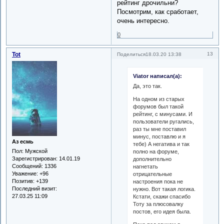
рейтинг дрочильни?
Посмотрим, как сработает,
очень интересно.
0
Tot
13
Поделиться
18.03.20 13:38
Viator написал(а):
Да, это так.
На одном из старых
форумов был такой
рейтинг, с минусами. И
пользователи ругались,
раз ты мне поставил
минус, поставлю и я
Аз есмь
тебе) А негатива и так
Пол:
Мужской
полно на форуме,
Зарегистрирован
: 14.01.19
дополнительно
Сообщений:
1336
нагнетать
Уважение:
+96
отрицательные
Позитив:
+139
настроения пока не
Последний визит:
нужно. Вот такая логика.
27.03.25 11:09
Кстати, скажи спасибо
Тоту за плюсовалку
постов, его идея была.