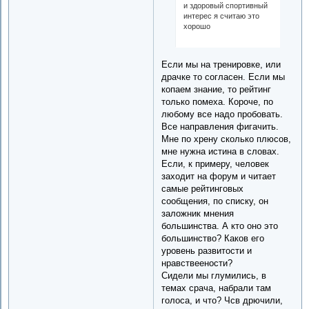
и здоровый спортивный
интерес я считаю это
хорошо
Если мы на тренировке, или
драчке то согласен. Если мы
копаем знание, то рейтинг
только помеха. Короче, по
любому все надо пробовать.
Все направления фигачить.
Мне по хрену сколько плюсов,
мне нужна истина в словах.
Если, к примеру, человек
заходит на форум и читает
самые рейтинговых
сообщения, по списку, он
заложник мнения
большинства. А кто оно это
большинство? Каков его
уровень развитости и
нравствеености?
Сидели мы глумились, в
темах срача, набрали там
голоса, и что? Чсв дрючили,