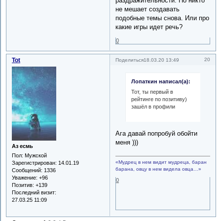
раздражительности. Но никто
не мешает создавать
подобные темы снова. Или про
какие игры идет речь?
0
Tot
20
Поделиться
18.03.20 13:49
Лопаткин написал(а):
Тот, ты первый в
рейтинге по позитиву)
зашёл в профили
Ага давай попробуй обойти
меня )))
Аз есмь
Пол:
Мужской
«Мудрец в нем видит мудреца, баран
Зарегистрирован
: 14.01.19
барана, овцу в нем видела овца…»
Сообщений:
1336
Уважение:
+96
0
Позитив:
+139
Последний визит:
27.03.25 11:09