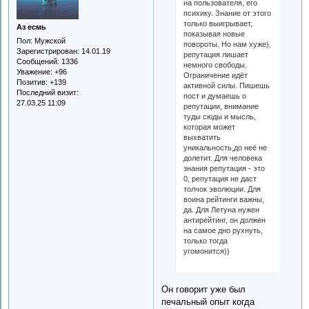
на пользователя, его
психику. Знание от этого
только выигрывает,
Аз есмь
показывая новые
Пол:
Мужской
повороты. Но нам хуже),
Зарегистрирован
: 14.01.19
репутация лишает
Сообщений:
1336
немного свободы.
Уважение:
+96
Ограничение идёт
Позитив:
+139
активной силы. Пишешь
Последний визит:
пост и думаешь о
27.03.25 11:09
репутации, внимание
туды сюды и мысль,
которая может
выхватить
уникальность,до неё не
долетит. Для человека
знания репутация - это
0, репутация не даст
толчок эволюции. Для
воина рейтинги важны,
да. Для Летуна нужен
антирейтинг, он должен
на самое дно рухнуть,
только тогда
угомонится))
Он говорит уже был
печальный опыт когда