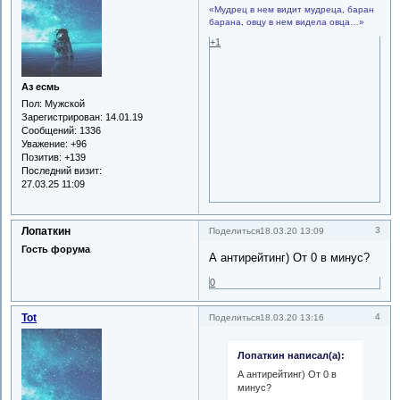
«Мудрец в нем видит мудреца, баран
барана, овцу в нем видела овца…»
+1
Аз есмь
Пол:
Мужской
Зарегистрирован
: 14.01.19
Сообщений:
1336
Уважение:
+96
Позитив:
+139
Последний визит:
27.03.25 11:09
Лопаткин
3
Поделиться
18.03.20 13:09
Гость форума
А антирейтинг) От 0 в минус?
0
Tot
4
Поделиться
18.03.20 13:16
Лопаткин написал(а):
А антирейтинг) От 0 в
минус?