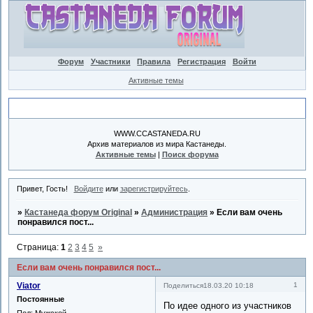
Форум
Участники
Правила
Регистрация
Войти
Активные темы
Объявление
WWW.CCASTANEDA.RU
Архив материалов из мира Кастанеды.
Активные темы
|
Поиск форума
Привет, Гость!
Войдите
или
зарегистрируйтесь
.
»
Кастанеда форум Original
»
Администрация
»
Если вам очень
понравился пост...
Страница:
1
2
3
4
5
»
Если вам очень понравился пост...
Viator
1
Поделиться
18.03.20 10:18
Постоянные
По идее одного из участников
Пол:
Мужской