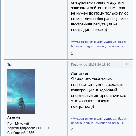
специально травили друга и
занижали рейтинг а нам срач
не нужен поэтому только плюс
но мне лично без разницы моя
внутренняя репутация не
пострадает никак ))
«Мудрец в нем видит мудреца, баран
барана, овцу в нем видела овца…»
0
Tot
10
Поделиться
18.03.20 13:30
Лопаткин
Я знал что тебе точно
понравится нужно создавать
конкуренцию и здоровый
спортивный интерес я считаю
это хорошо я люблю
поиграться))
Аз есмь
«Мудрец в нем видит мудреца, баран
барана, овцу в нем видела овца…»
Пол:
Мужской
Зарегистрирован
: 14.01.19
0
Сообщений:
1336