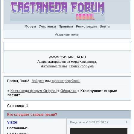
Форум
Участники
Правила
Регистрация
Войти
Активные темы
Объявление
WWW.CCASTANEDA.RU
Архив материалов из мира Кастанеды.
Активные темы
|
Поиск форума
Привет, Гость!
Войдите
или
зарегистрируйтесь
.
»
Кастанеда форум Original
»
Общалка
»
Кто слушает старые
песни?
Страница:
1
Кто слушает старые песни?
Viator
1
Поделиться
10.03.20 20:17
Постоянные
Пол:
Мужской