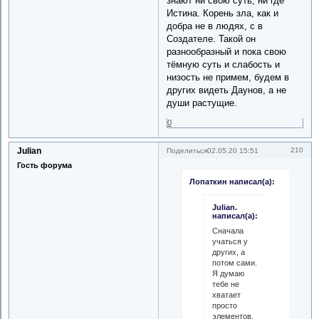
знают ни свою суть, ни где
Истина. Корень зла, как и
добра не в людях, с в
Создателе. Такой он
разнообразный и пока свою
тёмную суть и слабость и
низость не примем, будем в
других видеть Даунов, а не
души растущие.
0
Julian
210
Поделиться
02.05.20 15:51
Гость форума
Лопаткин написал(а):
Julian.
написал(а):
Сначала
учаться у
других, а
потом сами.
Я думаю
тебе не
хватает
просто
элементов.