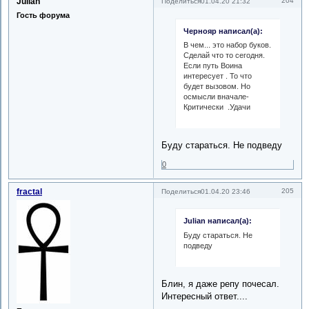
Julian
204
Поделиться
01.04.20 21:32
Гость форума
Чернояр написал(а):
В чем... это набор буков.
Сделай что то сегодня.
Если путь Воина
интересует . То что
будет вызовом. Но
осмысли вначале-
Критически .Удачи
Буду стараться. Не подведу
0
fractal
205
Поделиться
01.04.20 23:46
Julian написал(а):
Буду стараться. Не
подведу
Блин, я даже репу почесал.
Интересный ответ....