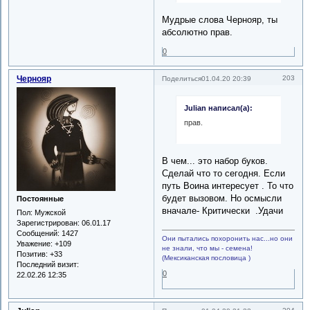
Мудрые слова Чернояр, ты
абсолютно прав.
0
Чернояр
203
Поделиться
01.04.20 20:39
Julian написал(а):
прав.
В чем... это набор буков.
Сделай что то сегодня. Если
путь Воина интересует . То что
будет вызовом. Но осмысли
Постоянные
вначале- Критически .Удачи
Пол:
Мужской
Зарегистрирован
: 06.01.17
Сообщений:
1427
Они пытались похоронить нас...но они
Уважение:
+109
не знали, что мы - семена!
Позитив:
+33
(Мексиканская пословица )
Последний визит:
0
22.02.26 12:35