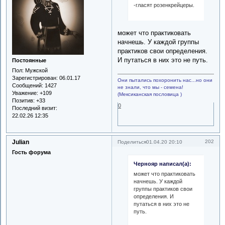
-гласят розенкрейцеры.
может что практиковать
начнешь. У каждой группы
практиков свои определения.
И путаться в них это не путь.
Постоянные
Пол:
Мужской
Зарегистрирован
: 06.01.17
Они пытались похоронить нас...но они
Сообщений:
1427
не знали, что мы - семена!
Уважение:
+109
(Мексиканская пословица )
Позитив:
+33
0
Последний визит:
22.02.26 12:35
Julian
202
Поделиться
01.04.20 20:10
Гость форума
Чернояр написал(а):
может что практиковать
начнешь. У каждой
группы практиков свои
определения. И
путаться в них это не
путь.