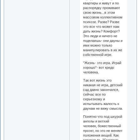
квартиры и живут и по
распорядку проживают
свою жизнь...в этом
массовом коллективном
психозе. Разве? Разве
это все что может нам
дать жизнь? Комфорт?
Это люди и ничего не
поделаешь- они дауны и
ими можно только
манипулировать в их же
собственной игре.
"Жизнь- это игра. Играй
хорошо"- вот кредо
человека.
Так вот жизнь это
никакая не игра, детский
сад давно закончился,
сейчас все по
серьезному и
испытывать жалость к
даунам не вижу смысла.
Понятно что под шкурой
ангелы и ветхий
человек, божественный
проэкт, но это не меняет
положения вещей. Как
говорил дх- "Смотреть