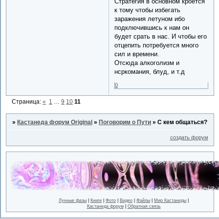
Стратегия в основном кроется
к тому чтобы избегать
заражения летуном ибо
подключившись к нам он
будет срать в нас. И чтобы его
отцепить потребуется много
сил и времени.
Отсюда алкоголизм и
нсркомания, блуд, и т.д
0
Страница:
«
1
…
9
10
11
»
Кастанеда форум Original
»
Поговорим о Пути
»
С кем общаться?
создать форум
Лунные фазы
|
Книги
|
Фото
|
Видео
|
Файлы
|
Мир Кастанеды
|
Кастанеда форум
|
Обратная связь