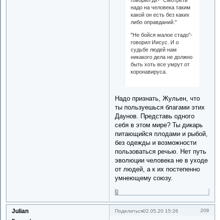
надо на человека таким
какой он есть без каких
либо оправданий."
"Не бойся малое стадо"-
говорил Иисус. И о
судьбе людей нам
никакого дела не должно
быть хоть все умрут от
коронавируса.
Надо признать, Жульен, что
ты пользуешься благами этих
Даунов. Представь одного
себя в этом мире? Ты дикарь
питающийся плодами и рыбой,
без одежды и возможности
пользоваться речью. Нет путь
эволюции человека не в уходе
от людей, а к их постепенно
умнеющему союзу.
0
Julian
208
Поделиться
02.05.20 15:26