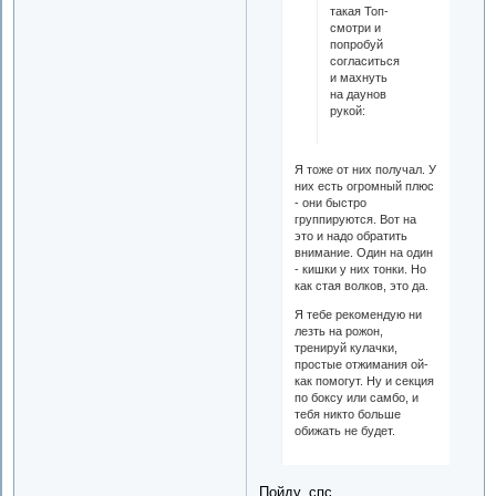
такая Топ-
смотри и
попробуй
согласиться
и махнуть
на даунов
рукой:
Я тоже от них получал. У
них есть огромный плюс
- они быстро
группируются. Вот на
это и надо обратить
внимание. Один на один
- кишки у них тонки. Но
как стая волков, это да.
Я тебе рекомендую ни
лезть на рожон,
тренируй кулачки,
простые отжимания ой-
как помогут. Ну и секция
по боксу или самбо, и
тебя никто больше
обижать не будет.
Пойду, спс.