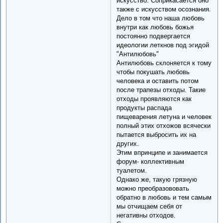
искусство. Соприкасается оно
также с искусством осознания.
Дело в том что наша любовь
внутри как любовь божья
постоянно подвергается
идеологии леткнов под эгидой
"Антилюбовь"
Антилюбовь склоняется к тому
чтобы покушать любовь
человека и оставить потом
после трапезы отходы. Такие
отходы проявляются как
продукты распада
пищеварения летуна и человек
полный этих отхожов всячески
пытается выбросить их на
других.
Этим впринципе и занимается
форум- коллективным
туалетом.
Однако же, такую грязную
можно преобразововать
обратно в любовь и тем самым
мы отчищаем себя от
негативны отходов.