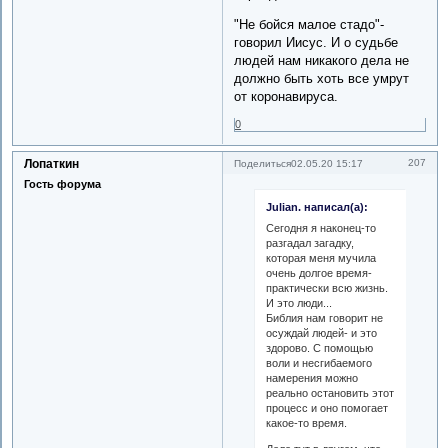
"Не бойся малое стадо"-
говорил Иисус. И о судьбе
людей нам никакого дела не
должно быть хоть все умрут
от коронавируса.
0
Лопаткин
207
Поделиться
02.05.20 15:17
Гость форума
Julian. написал(а):
Сегодня я наконец-то
разгадал загадку,
которая меня мучила
очень долгое время-
практически всю жизнь.
И это люди...
Библия нам говорит не
осуждай людей- и это
здорово. С помощью
воли и несгибаемого
намерения можно
реально остановить этот
процесс и оно помогает
какое-то время.