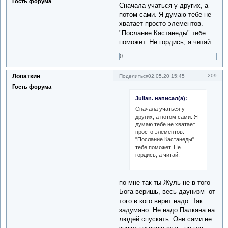
Гость форума
Сначала учаться у других, а
потом сами. Я думаю тебе не
хватает просто элементов.
"Послание Кастанеды" тебе
поможет. Не гордись, а читай.
0
Лопаткин
209
Поделиться
02.05.20 15:45
Гость форума
Julian. написал(а):
Сначала учаться у
других, а потом сами. Я
думаю тебе не хватает
просто элементов.
"Послание Кастанеды"
тебе поможет. Не
гордись, а читай.
по мне так ты Жуль не в того
Бога веришь, весь даунизм от
того в кого верит надо. Так
задумано. Не надо Палкана на
людей спускать. Они сами не