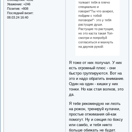
толкает тебя в плечо
Уважение:
+246
специально и
Позитив:
+808
говорит"Ты что ахирел,
Последний визит:
пойдем с тобой
08.03.24 16:40
поговори!"- это у тебя
растущие души.
Растущие то растущие,
но это каста такая Топ-
смотри и попробуй
согласиться и махнуть
на даунов рукой:
Я тоже от них получал. У них
есть огромный плюс - они
быстро группируются. Вот на
это и надо обратить внимание.
Один на один - кишки у них
тонки. Но как стая волков, это
да.
Я тебе рекомендую ни лезть
на рожон, тренируй кулачки,
простые отжимания ой-как
помогут. Ну и секция по боксу
или самбо, и тебя никто
больше обижать не будет.