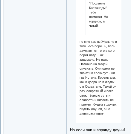
"Послание
Кастанеды"
тебе
поможет. Не
гордись, а
читай.
по мне так ты Жуль не в
того Бога веришь, весь
даунизм от того в кого
верит надо. Так
задумано. Не надо
Палкана на людей
спускать. Они сами не
знают ни свою суть, ни
где Истина. Корень зла,
как и добра не в людях,
с в Создателе. Такой он
разнообразный и пока
свою тёмную суть и
слабость и низость не
примем, будем в других
видеть Даунов, а не
души растущие.
Но если они и вправду дауны!