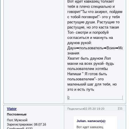
Вот идет кавказец толкает
тебя в плечо специально и
говорит"Ты что ахирел, пойдем
с тобой поговори!"- это у тебя
растущие души. Растущие то
растущие, но это каста такая
Топ- смотри и попробуй
согласиться и махнуть на
даунов рукой:
Даун➡пользователь➡Воин➡Маг➡
знания
Хватит быть дауном Лоп
махни на всех рукой- будь
пользователем хотябы
Напиши " Я готов быть
пользователем"- это
маленький шаг для тебя, но
это и есть путь
0
Viator
211
Поделиться
02.05.20 19:20
Постоянные
Пол:
Мужской
Julian. написал(а):
Зарегистрирован
: 08.07.16
Вот идет кавказец
Сообщений:
4132