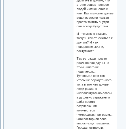
Дело тут в другом, что
это не решает вопрос
людей и отношения к
ним. Как и многие другие
вещи из жизни нельзя
просто замять внутри-
они всегда будут там...
И что можно сказать
тогда?- как относиться к
другим? И к их
поведению, жизни,
поступкам?
Так вот люди просто
реально все дауны...с
этим ничего не
поделаешь...
Тут смысл не в том
чтобы не осуждать кого-
то, а в том что другие
люди реально
интеллектуально слабы,
а душевно заражены и
рабы просто
потрясающим
количеством
чужеродных программ...
Они посторили себе
мирок- ездят машины.
Города построили,