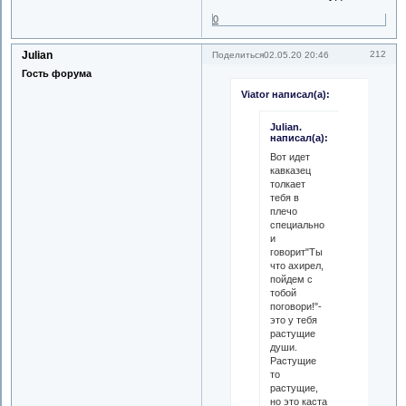
0
Julian
212
Поделиться
02.05.20 20:46
Гость форума
Viator написал(а):
Julian.
написал(а):
Вот идет
кавказец
толкает
тебя в
плечо
специально
и
говорит"Ты
что ахирел,
пойдем с
тобой
поговори!"-
это у тебя
растущие
души.
Растущие
то
растущие,
но это каста