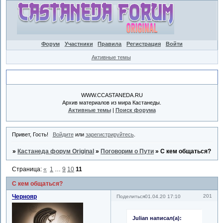
Форум
Участники
Правила
Регистрация
Войти
Активные темы
Объявление
WWW.CCASTANEDA.RU
Архив материалов из мира Кастанеды.
Активные темы
|
Поиск форума
Привет, Гость!
Войдите
или
зарегистрируйтесь
.
»
Кастанеда форум Original
»
Поговорим о Пути
»
С кем общаться?
Страница:
«
1
…
9
10
11
С кем общаться?
Чернояр
201
Поделиться
01.04.20 17:10
Julian написал(а):