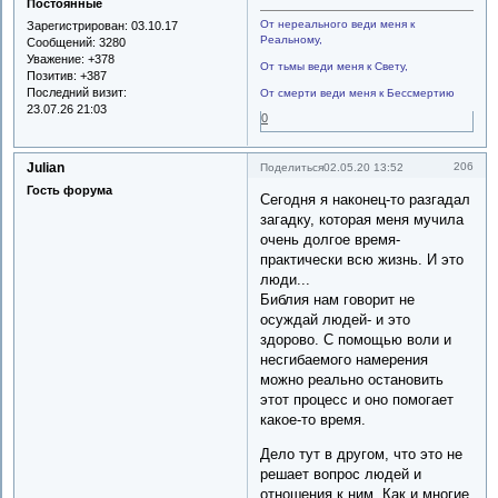
Постоянные
От нереального веди меня к
Зарегистрирован
: 03.10.17
Реальному,
Сообщений:
3280
Уважение:
+378
От тьмы веди меня к Свету,
Позитив:
+387
Последний визит:
От смерти веди меня к Бессмертию
23.07.26 21:03
0
Julian
206
Поделиться
02.05.20 13:52
Гость форума
Сегодня я наконец-то разгадал
загадку, которая меня мучила
очень долгое время-
практически всю жизнь. И это
люди...
Библия нам говорит не
осуждай людей- и это
здорово. С помощью воли и
несгибаемого намерения
можно реально остановить
этот процесс и оно помогает
какое-то время.
Дело тут в другом, что это не
решает вопрос людей и
отношения к ним. Как и многие