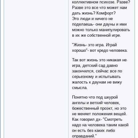
коллективном психозе. Разве?
Разве это все что может нам
дать жизнь? Комфорт?
Это люди и ничего не
поделаешь- они дауны и ими
можно только манипулировать
в их же собственной игре.
"Жизнь- это игра. Играй
хорошо"- вот кредо человека.
Так вот жизнь это никакая не
игра, детский сад давно
закончился, сейчас все по
серьезному и испытывать
жалость к даунам не вижу
смысла.
Понятно что под шкурой
ангелы и ветхий человек,
божественный проэкт, но это
не меняет положения вещей.
Как говорил дх- "Смотреть
надо на человека таким какой
он есть без каких либо
оправданий."