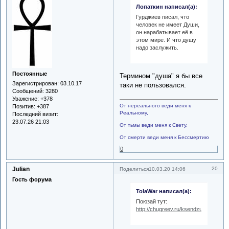
Лопаткин написал(а):
Гурджиев писал, что
человек не имеет Души,
он нарабатывает её в
этом мире. И что душу
надо заслужить.
Постоянные
Термином "душа" я бы все
Зарегистрирован
: 03.10.17
таки не пользовался.
Сообщений:
3280
Уважение:
+378
От нереального веди меня к
Позитив:
+387
Реальному,
Последний визит:
23.07.26 21:03
От тьмы веди меня к Свету,
От смерти веди меня к Бессмертию
0
Julian
20
Поделиться
10.03.20 14:06
Гость форума
TolaWar написал(а):
Поюзай тут:
http://chugreev.ru/ksendzuk/immacul