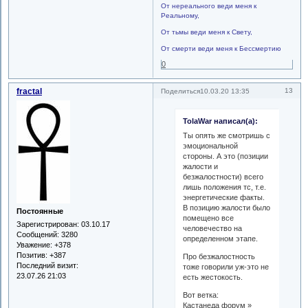
От нереального веди меня к
Реальному,
От тьмы веди меня к Свету,
От смерти веди меня к Бессмертию
0
fractal
13
Поделиться
10.03.20 13:35
TolaWar написал(а):
Ты опять же смотришь с
эмоциональной
стороны. А это (позиции
жалости и
безжалостности) всего
лишь положения тс, т.е.
энергетические факты.
В позицию жалости было
Постоянные
помещено все
Зарегистрирован
: 03.10.17
человечество на
Сообщений:
3280
определенном этапе.
Уважение:
+378
Позитив:
+387
Про безжалостность
Последний визит:
тоже говорили уж-это не
23.07.26 21:03
есть жестокость.
Вот ветка:
Кастанеда форум »