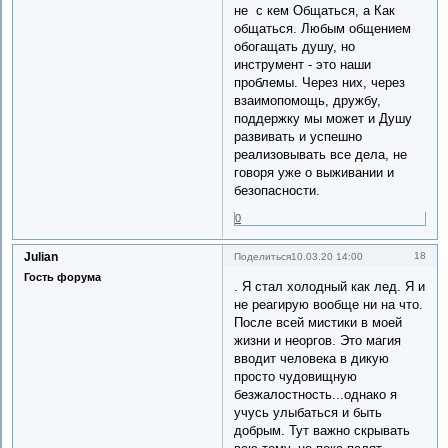
не с кем Общаться, а Как
общаться. Любым общением
обогащать душу, но
инструмент - это наши
проблемы. Через них, через
взаимопомощь, дружбу,
поддержку мы может и Душу
развивать и успешно
реализовывать все дела, не
говоря уже о выживании и
безопасности.
0
Julian
18
Поделиться
10.03.20 14:00
Гость форума
. Я стал холодный как лед. Я и
не реагирую вообще ни на что.
После всей мистики в моей
жизни и неоргов. Это магия
вводит человека в дикую
просто чудовищную
безжалостность...однако я
учусь улыбаться и быть
добрым. Тут важно скрывать