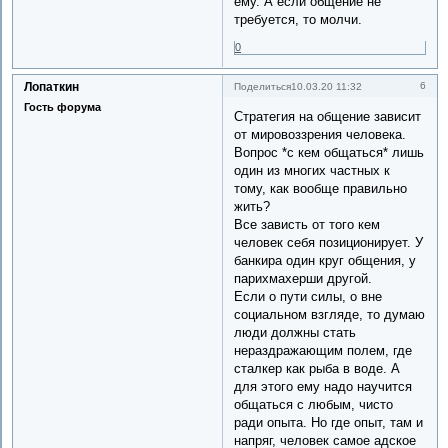
ему. А если общение не
требуется, то молчи.
0
Лопаткин
6
Поделиться
10.03.20 11:32
Гость форума
Стратегия на общение зависит
от мировоззрения человека.
Вопрос *с кем общаться* лишь
один из многих частных к
тому, как вообще правильно
жить?
Все зависть от того кем
человек себя позиционирует. У
банкира один круг общения, у
парихмахерши другой.
Если о пути силы, о вне
социальном взгляде, то думаю
люди должны стать
нераздражающим полем, где
сталкер как рыба в воде. А
для этого ему надо научится
общаться с любым, чисто
ради опыта. Но где опыт, там и
напряг, человек самое адское