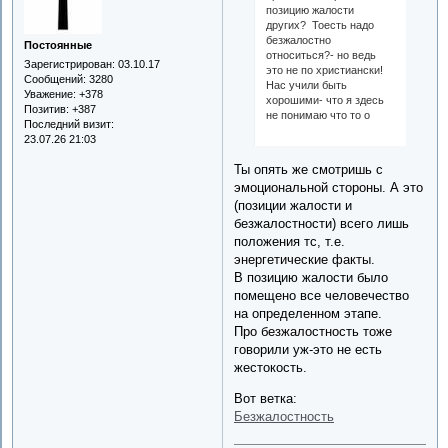
позицию жалости
других? Тоесть надо
безжалостно
Постоянные
относиться?- но ведь
Зарегистрирован
: 03.10.17
это не по христиански!
Сообщений:
3280
Нас учили быть
Уважение:
+378
хорошими- что я здесь
Позитив:
+387
не понимаю что то о
Последний визит:
23.07.26 21:03
Ты опять же смотришь с
эмоциональной стороны. А это
(позиции жалости и
безжалостности) всего лишь
положения тс, т.е.
энергетические факты.
В позицию жалости было
помещено все человечество
на определенном этапе.
Про безжалостность тоже
говорили уж-это не есть
жестокость.
Вот ветка:
Безжалостность