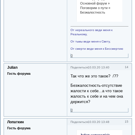
Основной форум »
Поговорим о пути »
Безжалостность
От нереального веди меня к
Реальному,
От тьмы веди меня к Свету,
От смерти веди меня к Бессмертию
0
Julian
14
Поделиться
10.03.20 13:40
Гость форума
Так что же это такое? /??
Безжалостность-отсутствие
жалости к себе...а что такое
жалость к себе и на чем она
держится?
0
Лопаткин
15
Поделиться
10.03.20 13:48
Гость форума