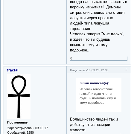
всегда нас пытаются всосать в
воронку небытияя! Демоны
хитры, они специально ставят
ловушки через простых
людей- типа ловушка
тщеславия-
Человек говорит "мне плохо",
и ждет что ты будешь
помогать ему и тому
подобное..
0
fractal
8
Поделиться
10.03.20 12:36
Julian написал(а):
Человек говорит "мне
плохо", и ждет что ты
будешь помогать ему и
тому подобное..
Большинство людей так и
Постоянные
действуют-из позиции
Зарегистрирован
: 03.10.17
жалости.
Сообщений:
3280