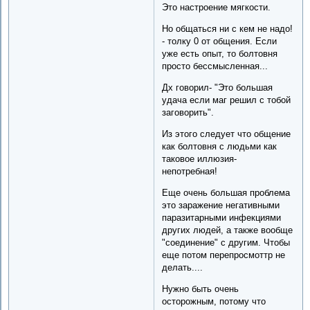
Это настроение мягкости.
Но общаться ни с кем не надо!
- толку 0 от общения. Если
уже есть опыт, то болтовня
просто бессмысленная...
Дх говорил- "Это большая
удача если маг решил с тобой
заговорить".
Из этого следует что общение
как болтовня с людьми как
таковое иллюзия-
непотребная!
Еще очень большая проблема
это заражение негативными
паразитарными инфекциями
других людей, а также вообще
"соединение" с другим. Чтобы
еще потом перепросмоттр не
делать....
Нужно быть очень
осторожным, потому что