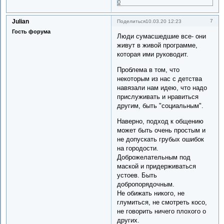
0
Julian
7
Поделиться
10.03.20 12:23
Гость форума
Люди сумасшедшие все- они
живут в живой программе,
которая ими руководит.
Проблема в том, что
некоторым из нас с детства
навязали нам идею, что надо
прислуживать и нравиться
другим, быть "социальным".
Наверно, подход к общению
может быть очень простым и
не допускать грубых ошибок
на городости.
Доброжелательным под
маской и придерживаться
устоев. Быть
добропорядочным.
Не обижать никого, не
глумиться, не смотреть косо,
не говорить ничего плохого о
других.