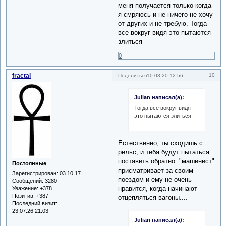
меня получается только когда
я смряюсь и не ничего не хочу
от других и не требую. Тогда
все вокруг видя это пытаются
злиться
0
fractal
10
Поделиться
10.03.20 12:56
Julian написал(а):
Тогда все вокруг видя
это пытаются злиться
Естественно, ты сходишь с
рельс, и тебя будут пытаться
поставить обратно. "машинист"
Постоянные
присматривает за своим
Зарегистрирован
: 03.10.17
поездом и ему не очень
Сообщений:
3280
нравится, когда начинают
Уважение:
+378
Позитив:
+387
отцепляться вагоны....
Последний визит:
23.07.26 21:03
Julian написал(а):