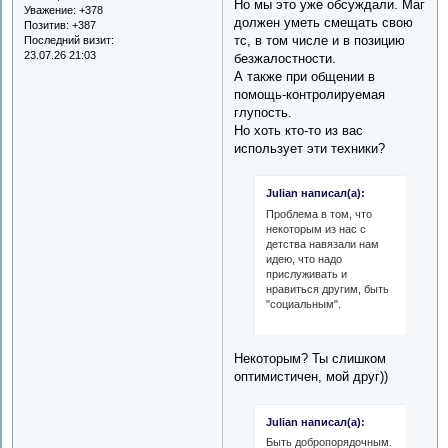
Но мы это уже обсуждали. Маг
Уважение:
+378
должен уметь смещать свою
Позитив:
+387
тс, в том числе и в позицию
Последний визит:
23.07.26 21:03
безжалостности.
А также при общении в
помощь-контролируемая
глупость.
Но хоть кто-то из вас
использует эти техники?
Julian написал(а):
Проблема в том, что
некоторым из нас с
детства навязали нам
идею, что надо
прислуживать и
нравиться другим, быть
"социальным".
Некоторым? Ты слишком
оптимистичен, мой друг))
Julian написал(а):
Быть добропорядочным.