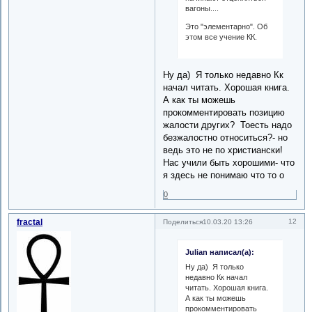
вагоны....
Это "элементарно". Об
этом все учение КК.
Ну да) Я только недавно Кк
начал читать. Хорошая книга.
А как ты можешь
прокомментировать позицию
жалости других? Тоесть надо
безжалостно относиться?- но
ведь это не по христиански!
Нас учили быть хорошими- что
я здесь не понимаю что то о
0
fractal
12
Поделиться
10.03.20 13:26
Julian написал(а):
Ну да) Я только
недавно Кк начал
читать. Хорошая книга.
А как ты можешь
прокомментировать