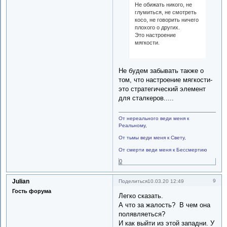
Не обижать никого, не
глумиться, не смотреть
косо, не говорить ничего
плохого о других.
Это настроение
мягкости.
Не будем забывать также о
том, что настроение мягкости-
это стратегический элемент
для сталкеров.....
От нереального веди меня к
Реальному,
От тьмы веди меня к Свету,
От смерти веди меня к Бессмертию
0
Julian
9
Поделиться
10.03.20 12:49
Гость форума
Легко сказать.
А что за жалость? В чем она
полявляеться?
И как выйти из этой западни. У