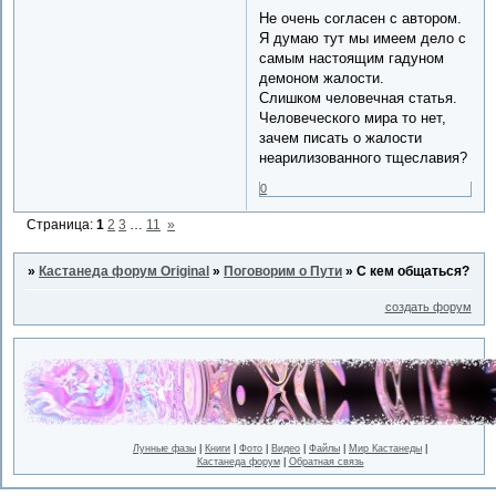
Не очень согласен с автором.
Я думаю тут мы имеем дело с
самым настоящим гадуном
демоном жалости.
Слишком человечная статья.
Человеческого мира то нет,
зачем писать о жалости
неарилизованного тщеславия?
0
Страница:
1
2
3
…
11
»
»
Кастанеда форум Original
»
Поговорим о Пути
»
С кем общаться?
создать форум
Лунные фазы
|
Книги
|
Фото
|
Видео
|
Файлы
|
Мир Кастанеды
|
Кастанеда форум
|
Обратная связь