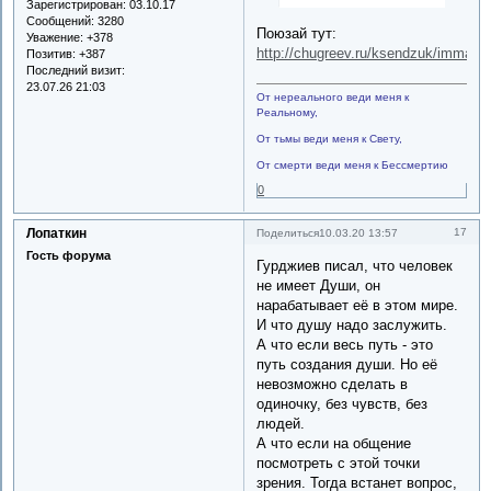
Зарегистрирован
: 03.10.17
Сообщений:
3280
Поюзай тут:
Уважение:
+378
http://chugreev.ru/ksendzuk/immacu
Позитив:
+387
Последний визит:
23.07.26 21:03
От нереального веди меня к
Реальному,
От тьмы веди меня к Свету,
От смерти веди меня к Бессмертию
0
Лопаткин
17
Поделиться
10.03.20 13:57
Гость форума
Гурджиев писал, что человек
не имеет Души, он
нарабатывает её в этом мире.
И что душу надо заслужить.
А что если весь путь - это
путь создания души. Но её
невозможно сделать в
одиночку, без чувств, без
людей.
А что если на общение
посмотреть с этой точки
зрения. Тогда встанет вопрос,