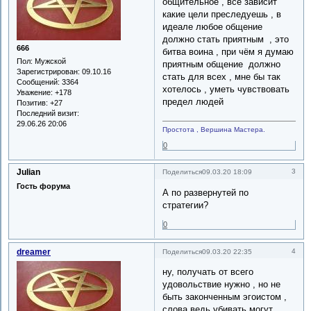
общительное , всё зависит
какие цели преследуешь , в
идеале любое общение
должно стать приятным , это
666
битва воина , при чём я думаю
Пол:
Мужской
приятным общение должно
Зарегистрирован
: 09.10.16
стать для всех , мне бы так
Сообщений:
3364
хотелось , уметь чувствовать
Уважение:
+178
предел людей
Позитив:
+27
Последний визит:
29.06.26 20:06
Простота , Вершина Мастера.
0
Julian
3
Поделиться
09.03.20 18:09
Гость форума
А по развернутей по
стратегии?
0
dreamer
4
Поделиться
09.03.20 22:35
ну, получать от всего
удовольствие нужно , но не
быть законченным эгоистом ,
слова ведь убивать могут ,