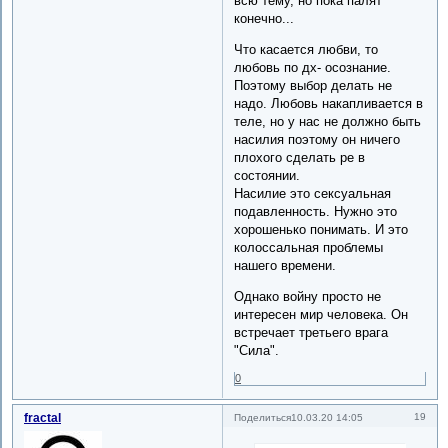
всю тему, но пока палят
конечно...
Что касается любви, то
любовь по дх- осознание.
Поэтому выбор делать не
надо. Любовь накапливается в
теле, но у нас не должно быть
насилия поэтому он ничего
плохого сделать ре в
состоянии.
Насилие это сексуальная
подавленность. Нужно это
хорошенько понимать. И это
колоссальная проблемы
нашего времени.
Однако войну просто не
интересен мир человека. Он
встречает третьего врага
"Сила".
0
fractal
19
Поделиться
10.03.20 14:05