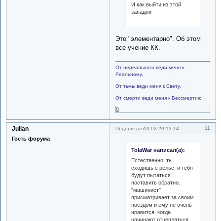
И как выйти из этой
западни
Это "элементарно". Об этом
все учение КК.
От нереального веди меня к
Реальному,
От тьмы веди меня к Свету,
От смерти веди меня к Бессмертию
0
Julian
11
Поделиться
10.03.20 13:14
Гость форума
TolaWar написал(а):
Естественно, ты
сходишь с рельс, и тебя
будут пытаться
поставить обратно.
"машинист"
присматривает за своим
поездом и ему не очень
нравится, когда
начинают отцепляться