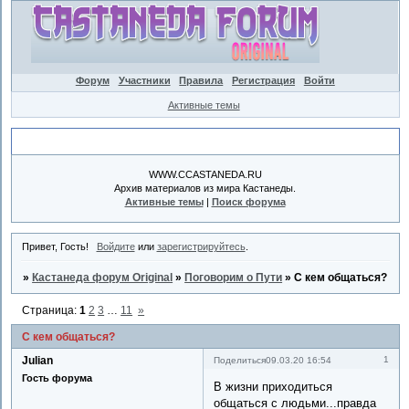
Форум
Участники
Правила
Регистрация
Войти
Активные темы
Объявление
WWW.CCASTANEDA.RU
Архив материалов из мира Кастанеды.
Активные темы
|
Поиск форума
Привет, Гость!
Войдите
или
зарегистрируйтесь
.
»
Кастанеда форум Original
»
Поговорим о Пути
»
С кем общаться?
Страница:
1
2
3
…
11
»
С кем общаться?
Julian
1
Поделиться
09.03.20 16:54
Гость форума
В жизни приходиться
общаться с людьми...правда