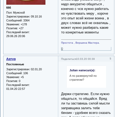
надо аккуратно общаться ,
666
конечно с чсв нужно работать
Пол:
Мужской
но чувствовать меру , короче
Зарегистрирован
: 09.10.16
это опыт всей жизни воина , в
Сообщений:
3364
двух словах всё не охватишь ,
Уважение:
+178
может нужно разбирать какие
Позитив:
+27
то конкретные моменты
Последний визит:
29.06.26 20:06
Простота , Вершина Мастера.
0
Артур
5
Поделиться
10.03.20 00:39
Постоянные
Зарегистрирован
: 02.01.20
Julian написал(а):
Сообщений:
106
А по развернутей по
Уважение:
+5
стратегии?
Позитив:
0
Последний визит:
01.04.20 22:57
Держи стратегию. Если нужно
общаться, то общайся. Вряд
ли ты заставишь силой мысли
заправщика залить тебе
бензин - удобнее всего сказать