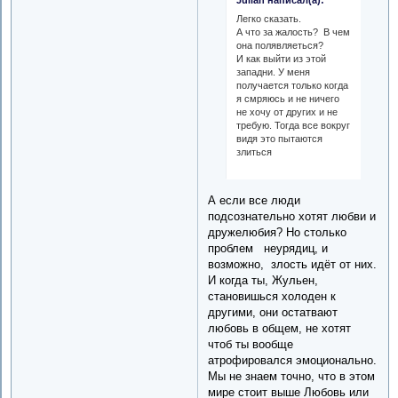
Julian написал(а):
Легко сказать.
А что за жалость? В чем
она полявляеться?
И как выйти из этой
западни. У меня
получается только когда
я смряюсь и не ничего
не хочу от других и не
требую. Тогда все вокруг
видя это пытаются
злиться
А если все люди
подсознательно хотят любви и
дружелюбия? Но столько
проблем неурядиц, и
возможно, злость идёт от них.
И когда ты, Жульен,
становишься холоден к
другими, они остатвают
любовь в общем, не хотят
чтоб ты вообще
атрофировался эмоционально.
Мы не знаем точно, что в этом
мире стоит выше Любовь или