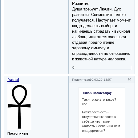
Развитие.
Душа требует Любви, Дух
развития. Совместить плохо
получается. Наступает момент
когда делаешь выбор, и
начинаешь страдать - выбирая
любовь, или ожесточаешься -
отдавая предпочтение
здравому смыслу и
справедливости по отношению
к животной натуре человека.
0
fractal
16
Поделиться
10.03.20 13:57
Julian написал(а):
Так что же это такое?
/??
Безжалостность-
отсутствие жалости к
себе...а что такое
жалость к себе и на чем
она держится?
Постоянные