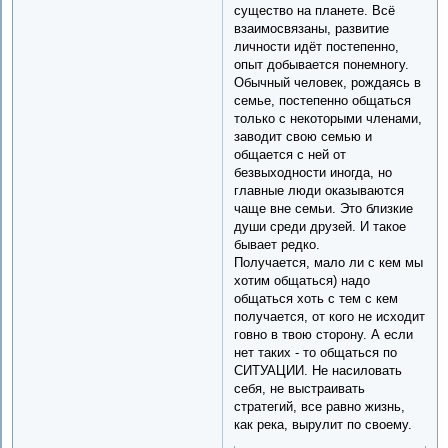
существо на планете. Всё
взаимосвязаны, развитие
личности идёт постепенно,
опыт добывается понемногу.
Обычный человек, рождаясь в
семье, постепенно общаться
только с некоторыми членами,
заводит свою семью и
общается с ней от
безвыходности иногда, но
главные люди оказываются
чаще вне семьи. Это близкие
души среди друзей. И такое
бывает редко.
Получается, мало ли с кем мы
хотим общаться) надо
общаться хоть с тем с кем
получается, от кого не исходит
говно в твою сторону. А если
нет таких - то общаться по
СИТУАЦИИ. Не насиловать
себя, не выстраивать
стратегий, все равно жизнь,
как река, вырулит по своему.