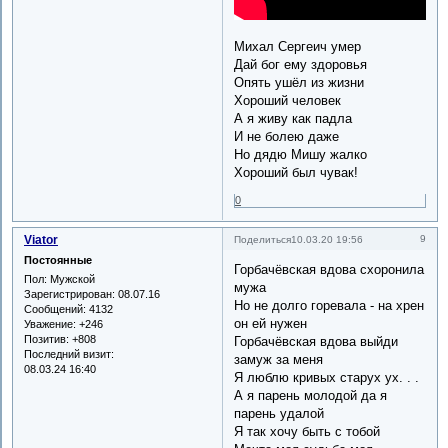
Михал Сергеич умер
Дай бог ему здоровья
Опять ушёл из жизни
Хороший человек
А я живу как падла
И не болею даже
Но дядю Мишу жалко
Хороший был чувак!
0
Viator
9
Поделиться
10.03.20 19:56
Постоянные
Горбачёвская вдова схоронила
Пол:
Мужской
мужа
Зарегистрирован
: 08.07.16
Но не долго горевала - на хрен
Сообщений:
4132
он ей нужен
Уважение:
+246
Позитив:
+808
Горбачёвская вдова выйди
Последний визит:
замуж за меня
08.03.24 16:40
Я люблю кривых старух ух. . .
А я парень молодой да я
парень удалой
Я так хочу быть с тобой