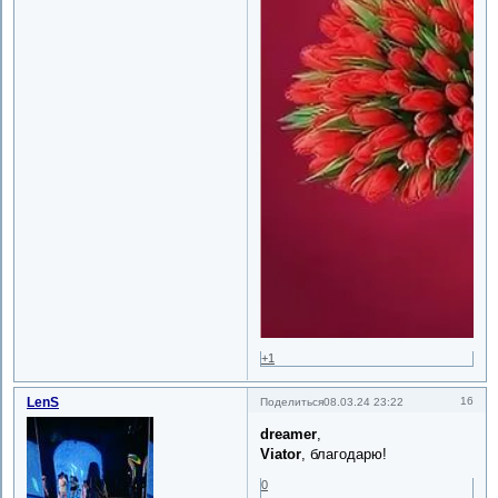
+1
LenS
16
Поделиться
08.03.24 23:22
dreamer
,
Viator
, благодарю!
0