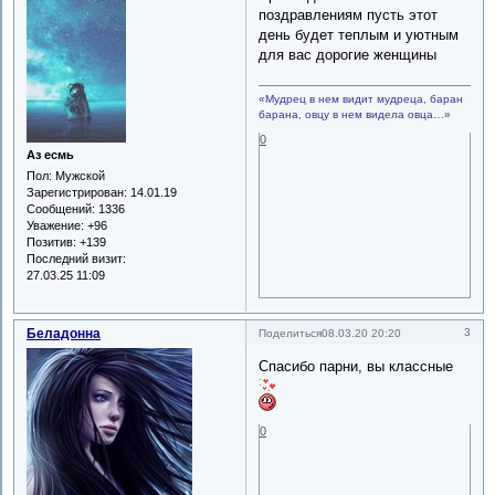
поздравлениям пусть этот
день будет теплым и уютным
для вас дорогие женщины
«Мудрец в нем видит мудреца, баран
барана, овцу в нем видела овца…»
0
Аз есмь
Пол:
Мужской
Зарегистрирован
: 14.01.19
Сообщений:
1336
Уважение:
+96
Позитив:
+139
Последний визит:
27.03.25 11:09
Беладонна
3
Поделиться
08.03.20 20:20
Спасибо парни, вы классные
0