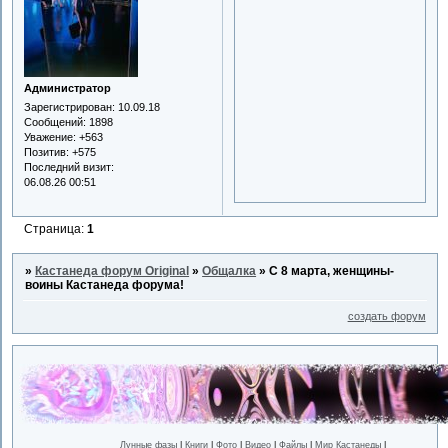
Администратор
Зарегистрирован
: 10.09.18
Сообщений:
1898
Уважение:
+563
Позитив:
+575
Последний визит:
06.08.26 00:51
Страница:
1
»
Кастанеда форум Original
»
Общалка
»
С 8 марта, женщины-
воины Кастанеда форума!
создать форум
Лунные фазы
|
Книги
|
Фото
|
Видео
|
Файлы
|
Мир Кастанеды
|