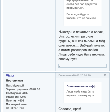
атрофированные. Эх,
снова без вас придется
прорываться.
Вы всегда будете
жалеть, что не со мной.
Никогда не печалься о бабах,
Виатор, если при силе
будешь, они как пчелы на мёд
слетаются.... Вибирай только,
а потом разочаровывайся.
Лишь себе надо быть верным,
своему пути.
0
Viator
11
Поделиться
10.03.20 20:39
Постоянные
Пол:
Мужской
Лопаткин написал(а):
Зарегистрирован
: 08.07.16
Лишь себе надо быть
Сообщений:
4132
верным, своему пути.
Уважение:
+246
Позитив:
+808
Последний визит:
08.03.24 16:40
Спасибо, брат!