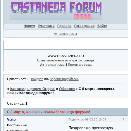
Форум
Участники
Правила
Регистрация
Войти
Активные темы
Объявление
WWW.CCASTANEDA.RU
Архив материалов из мира Кастанеды.
Активные темы
|
Поиск форума
Привет, Гость!
Войдите
или
зарегистрируйтесь
.
»
Кастанеда форум Original
»
Общалка
»
С 8 марта, женщины-
воины Кастанеда форума!
Страница:
1
С 8 марта, женщины-воины Кастанеда форума!
Viator
1
Поделиться
08.03.20 10:04
Постоянные
Поздравляю прекрасную
Пол:
Мужской