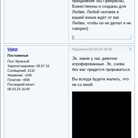
праздником! Вы Прекрасны,
Божественны и созданы для
Любви. Любой человек в
вашей жизни ждёт от вас
Любви, чтобы он ни делал и не
говорил)
0
Viator
6
Поделиться
10.03.20 19:40
Постоянные
Эх, какие у нас девочки
Пол:
Мужской
атрофированные. Эх, снова
Зарегистрирован
: 08.07.16
без вас придется прорываться.
Сообщений:
4132
Уважение:
+246
Вы всегда будете жалеть, что
Позитив:
+808
не со мной.
Последний визит:
08.03.24 16:40