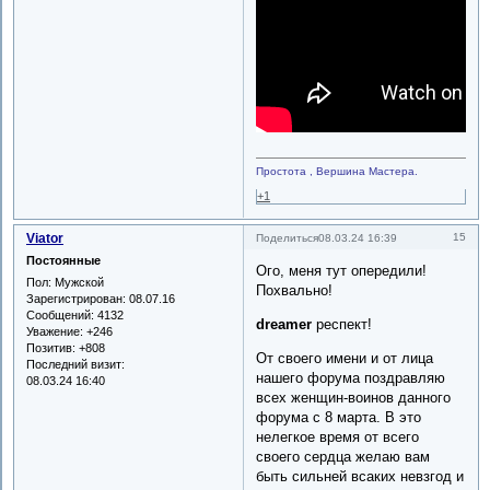
Простота , Вершина Мастера.
+1
Viator
15
Поделиться
08.03.24 16:39
Постоянные
Ого, меня тут опередили!
Пол:
Мужской
Похвально!
Зарегистрирован
: 08.07.16
Сообщений:
4132
dreamer
респект!
Уважение:
+246
Позитив:
+808
От своего имени и от лица
Последний визит:
нашего форума поздравляю
08.03.24 16:40
всех женщин-воинов данного
форума с 8 марта. В это
нелегкое время от всего
своего сердца желаю вам
быть сильней всаких невзгод и