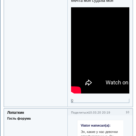
Мечта моя судьба моя
0
Лопаткин
10
Поделиться
10.03.20 20:19
Гость форума
Viator написал(а):
Эх, какие у нас девочки