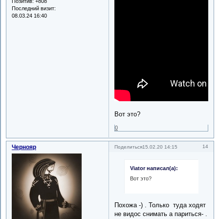
Позитив:
+808
Последний визит:
08.03.24 16:40
Вот это?
0
Чернояр
14
Поделиться
15.02.20 14:15
Viator написал(а):
Вот это?
Похожа -) . Только туда ходят
не видос снимать а париться- .