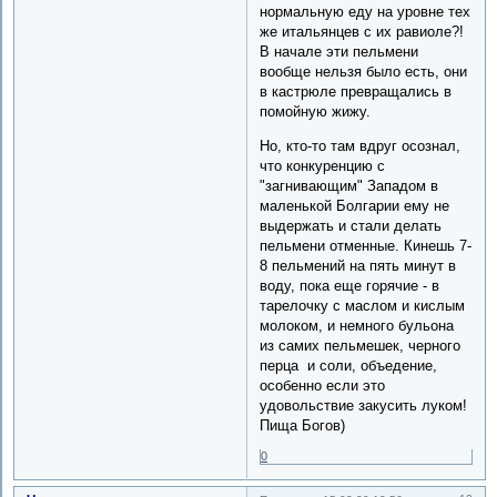
нормальную еду на уровне тех
же итальянцев с их равиоле?!
В начале эти пельмени
вообще нельзя было есть, они
в кастрюле превращались в
помойную жижу.
Но, кто-то там вдруг осознал,
что конкуренцию с
"загнивающим" Западом в
маленькой Болгарии ему не
выдержать и стали делать
пельмени отменные. Кинешь 7-
8 пельмений на пять минут в
воду, пока еще горячие - в
тарелочку с маслом и кислым
молоком, и немного бульона
из самих пельмешек, черного
перца и соли, объедение,
особенно если это
удовольствие закусить луком!
Пища Богов)
0