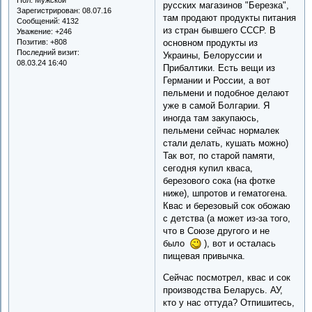
русских магазинов "Березка",
Зарегистрирован
: 08.07.16
там продают продукты питания
Сообщений:
4132
из стран бывшего СССР. В
Уважение:
+246
Позитив:
+808
основном продукты из
Последний визит:
Украины, Белоруссии и
08.03.24 16:40
Прибалтики. Есть вещи из
Германии и России, а вот
пельмени и подобное делают
уже в самой Болгарии. Я
иногда там закупаюсь,
пельмени сейчас нормалек
стали делать, кушать можно)
Так вот, по старой памяти,
сегодня купил кваса,
березового сока (на фотке
ниже), шпротов и гематогена.
Квас и березовый сок обожаю
с детства (а может из-за того,
что в Союзе другого и не
было
), вот и осталась
пищевая привычка.
Сейчас посмотрел, квас и сок
производства Беларусь. АУ,
кто у нас оттуда? Отпишитесь,