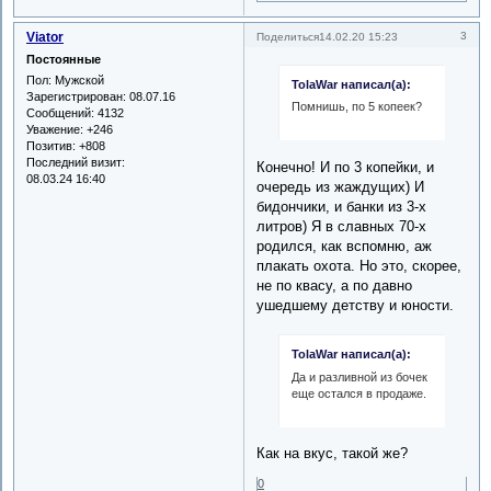
Viator
3
Поделиться
14.02.20 15:23
Постоянные
Пол:
Мужской
TolaWar написал(а):
Зарегистрирован
: 08.07.16
Помнишь, по 5 копеек?
Сообщений:
4132
Уважение:
+246
Позитив:
+808
Последний визит:
Конечно! И по 3 копейки, и
08.03.24 16:40
очередь из жаждущих) И
бидончики, и банки из 3-х
литров) Я в славных 70-х
родился, как вспомню, аж
плакать охота. Но это, скорее,
не по квасу, а по давно
ушедшему детству и юности.
TolaWar написал(а):
Да и разливной из бочек
еще остался в продаже.
Как на вкус, такой же?
0