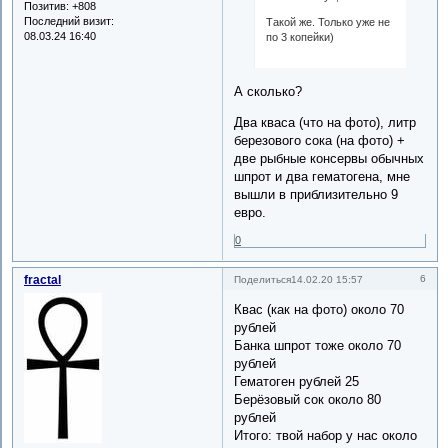
Позитив:
+808
Последний визит:
Такой же. Только уже не
08.03.24 16:40
по 3 копейки)
А сколько?
Два кваса (что на фото), литр
березового сока (на фото) +
две рыбные консервы обычных
шпрот и два гематогена, мне
вышли в приблизительно 9
евро.
0
fractal
6
Поделиться
14.02.20 15:57
Квас (как на фото) около 70
рублей
Банка шпрот тоже около 70
рублей
Гематоген рублей 25
Берёзовый сок около 80
рублей
Итого: твой набор у нас около