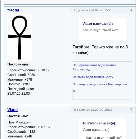
fractal
4
Поделиться
14.02.20 15:25
Viator написал(а):
Как на вкус, такой же?
Такой же. Только уже не по 3
копейки)
Постоянные
От нереального веди меня к
Реальному,
Зарегистрирован
: 03.10.17
Сообщений:
3280
От тьмы веди меня к Свету,
Уважение:
+378
Позитив:
+387
От смерти веди меня к Бессмертию
Последний визит:
0
23.07.26 21:03
Viator
5
Поделиться
14.02.20 15:33
Постоянные
Пол:
Мужской
TolaWar написал(а):
Зарегистрирован
: 08.07.16
Viator написал(а):
Сообщений:
4132
Уважение:
+246
Как на вкус, такой же?