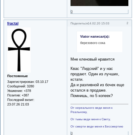
0
fractal
2
Поделиться
14.02.20 15:03
Viator написал(а):
березового сока
Мне кленовый нравится
Квас "Лидский" и у нас
продают. Один из лучших,
Постоянные
кстати.
Зарегистрирован
: 03.10.17
Да и разливной из бочек еще
Сообщений:
3280
остался в продаже.
Уважение:
+378
Помнишь, по 5 копеек?
Позитив:
+387
Последний визит:
23.07.26 21:03
От нереального веди меня к
Реальному,
От тьмы веди меня к Свету,
От смерти веди меня к Бессмертию
0