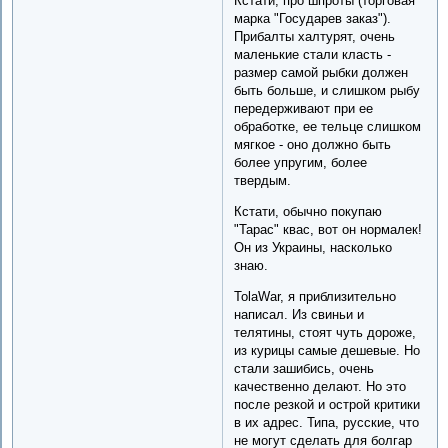
Кстати, про шпроты (торговая
марка "Государев заказ").
Прибалты халтурят, очень
маленькие стали класть -
размер самой рыбки должен
быть больше, и слишком рыбу
передерживают при ее
обработке, ее тельце слишком
мягкое - оно должно быть
более упругим, более
твердым.
Кстати, обычно покупаю
"Тарас" квас, вот он нормалек!
Он из Украины, насколько
знаю.
TolaWar, я приблизительно
написал. Из свиньи и
телятины, стоят чуть дороже,
из курицы самые дешевые. Но
стали зашибись, очень
качественно делают. Но это
после резкой и острой критики
в их адрес. Типа, русские, что
не могут сделать для болгар