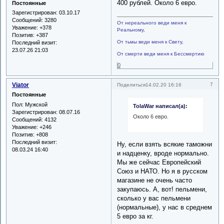
400 рублей. Около 6 евро.
Постоянные
Зарегистрирован
: 03.10.17
Сообщений:
3280
От нереального веди меня к
Уважение:
+378
Реальному,
Позитив:
+387
От тьмы веди меня к Свету,
Последний визит:
23.07.26 21:03
От смерти веди меня к Бессмертию
0
Viator
7
Поделиться
14.02.20 16:16
Постоянные
Пол:
Мужской
TolaWar написал(а):
Зарегистрирован
: 08.07.16
Около 6 евро.
Сообщений:
4132
Уважение:
+246
Позитив:
+808
Последний визит:
Ну, если взять всякие таможни
08.03.24 16:40
и надценку, вроде нормально.
Мы же сейчас Европейский
Союз и НАТО. Но я в русском
магазине не очень часто
закупаюсь. А, вот! пельмени,
сколько у вас пельмени
(нормальные), у нас в среднем
5 евро за кг.