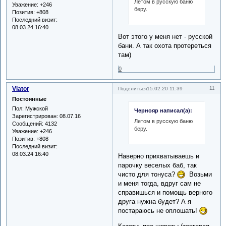
Летом в русскую баню
Уважение:
+246
беру.
Позитив:
+808
Последний визит:
08.03.24 16:40
Вот этого у меня нет - русской
бани. А так охота протереться
там)
0
Viator
11
Поделиться
15.02.20 11:39
Постоянные
Пол:
Мужской
Чернояр написал(а):
Зарегистрирован
: 08.07.16
Летом в русскую баню
Сообщений:
4132
беру.
Уважение:
+246
Позитив:
+808
Последний визит:
08.03.24 16:40
Наверно прихватываешь и
парочку веселых баб, так
чисто для тонуса?
Возьми
и меня тогда, вдруг сам не
справишься и помощь верного
друга нужна будет? А я
постараюсь не оплошать!