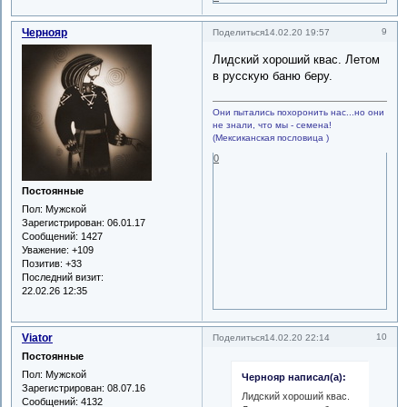
Чернояр
9
Поделиться
14.02.20 19:57
Лидский хороший квас. Летом
в русскую баню беру.
Они пытались похоронить нас...но они
не знали, что мы - семена!
(Мексиканская пословица )
0
Постоянные
Пол:
Мужской
Зарегистрирован
: 06.01.17
Сообщений:
1427
Уважение:
+109
Позитив:
+33
Последний визит:
22.02.26 12:35
Viator
10
Поделиться
14.02.20 22:14
Постоянные
Пол:
Мужской
Чернояр написал(а):
Зарегистрирован
: 08.07.16
Лидский хороший квас.
Сообщений:
4132