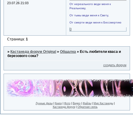
23.07.26 21:03
От нереального веди меня к
Реальному,
От тьмы веди меня к Свету,
От смерти веди меня к Бессмертию
0
Страница:
1
»
Кастанеда форум Original
»
Общалка
»
Есть любители кваса и
березового сока?
создать форум
Лунные фазы
|
Книги
|
Фото
|
Видео
|
Файлы
|
Мир Кастанеды
|
Кастанеда форум
|
Обратная связь