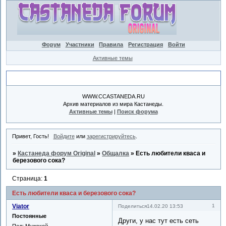
Форум
Участники
Правила
Регистрация
Войти
Активные темы
Объявление
WWW.CCASTANEDA.RU
Архив материалов из мира Кастанеды.
Активные темы
|
Поиск форума
Привет, Гость!
Войдите
или
зарегистрируйтесь
.
»
Кастанеда форум Original
»
Общалка
»
Есть любители кваса и
березового сока?
Страница:
1
Есть любители кваса и березового сока?
Viator
1
Поделиться
14.02.20 13:53
Постоянные
Други, у нас тут есть сеть
Пол:
Мужской