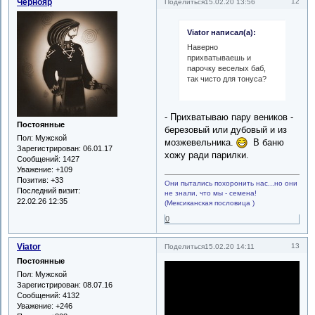
Чернояр
12
Поделиться
15.02.20 13:56
Viator написал(а):
Наверно
прихватываешь и
парочку веселых баб,
так чисто для тонуса?
- Прихватываю пару веников -
Постоянные
березовый или дубовый и из
Пол:
Мужской
мозжевельника.
В баню
Зарегистрирован
: 06.01.17
хожу ради парилки.
Сообщений:
1427
Уважение:
+109
Позитив:
+33
Они пытались похоронить нас...но они
Последний визит:
не знали, что мы - семена!
22.02.26 12:35
(Мексиканская пословица )
0
Viator
13
Поделиться
15.02.20 14:11
Постоянные
Пол:
Мужской
Зарегистрирован
: 08.07.16
Сообщений:
4132
Уважение:
+246