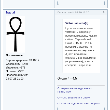
0
fractal
8
Поделиться
14.02.20 16:20
Viator написал(а):
Ну, если взять всякие
таможни и надценку,
вроде нормально. Мы же
сейчас Европейский
Союз и НАТО. Но я в
русском магазине не
очень часто закупаюсь.
А, вот! пельмени,
Постоянные
сколько у вас пельмени
Зарегистрирован
: 03.10.17
(нормальные), у нас в
Сообщений:
3280
среднем 5 евро за кг.
Уважение:
+378
Позитив:
+387
Последний визит:
Около 4 - 4.5
23.07.26 21:03
От нереального веди меня к
Реальному,
От тьмы веди меня к Свету,
От смерти веди меня к Бессмертию
0