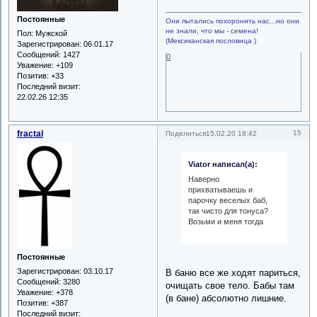
Постоянные
Они пытались похоронить нас...но они
не знали, что мы - семена!
Пол:
Мужской
(Мексиканская пословица )
Зарегистрирован
: 06.01.17
Сообщений:
1427
0
Уважение:
+109
Позитив:
+33
Последний визит:
22.02.26 12:35
fractal
15
Поделиться
15.02.20 18:42
Viator написал(а):
Наверно
прихватываешь и
парочку веселых баб,
так чисто для тонуса?
Возьми и меня тогда
Постоянные
Зарегистрирован
: 03.10.17
В баню все же ходят париться,
Сообщений:
3280
очищать свое тело. Бабы там
Уважение:
+378
(в бане) абсолютно лишние.
Позитив:
+387
Последний визит: