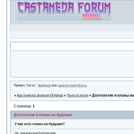
Объявление
Привет, Гость!
Войдите
или
зарегистрируйтесь
.
»
Кастанеда форум Original
»
Тело в дело
»
Долголетие и планы н
Страница:
1
Долголетие и планы на будущее
У вас есть планы на будущее?
Да, магические/толтекские