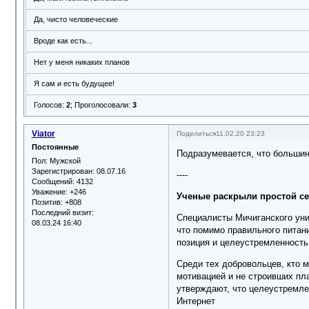
Да, чисто человеческие
Вроде как есть...
Нет у меня никаких планов
Я сам и есть будущее!
Голосов:
2
;
Проголосовали:
3
Viator
Поделиться
11.02.20 23:23
Постоянные
Подразумевается, что большинс
Пол:
Мужской
Зарегистрирован
: 08.07.16
----
Сообщений:
4132
Уважение:
+246
Ученые раскрыли простой се
Позитив:
+808
Последний визит:
Специалисты Мичиганского уни
08.03.24 16:40
что помимо правильного питани
позиция и целеустремленность
Среди тех добровольцев, кто м
мотивацией и не строивших пл
утверждают, что целеустремлен
Интернет