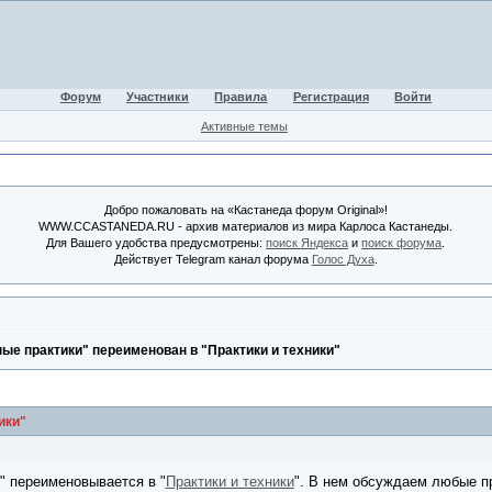
Форум
Участники
Правила
Регистрация
Войти
Активные темы
Добро пожаловать на «Кастанеда форум Original»!
WWW.CCASTANEDA.RU - архив материалов из мира Карлоса Кастанеды.
Для Вашего удобства предусмотрены:
поиск Яндекса
и
поиск форума
.
Действует Telegram канал форума
Голос Духа
.
ые практики" переименован в "Практики и техники"
ики"
" переименовывается в "
Практики и техники
". В нем обсуждаем любые пр