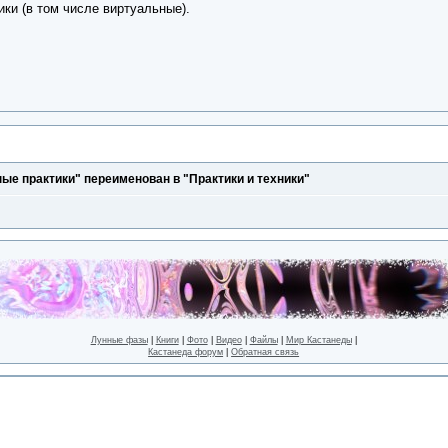
ики (в том числе виртуальные).
ые практики" переименован в "Практики и техники"
Лунные фазы
|
Книги
|
Фото
|
Видео
|
Файлы
|
Мир Кастанеды
|
Кастанеда форум
|
Обратная связь