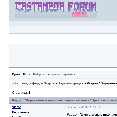
Объявление
Привет, Гость!
Войдите
или
зарегистрируйтесь
.
»
Кастанеда форум Original
»
Администрация
»
Раздел "Виртуальн
Страница:
1
Раздел "Виртуальные практики" переименован в "Практики и техн
Viator
Поделиться
11.02.20 11:51
Постоянные
Раздел "Виртуальные практики