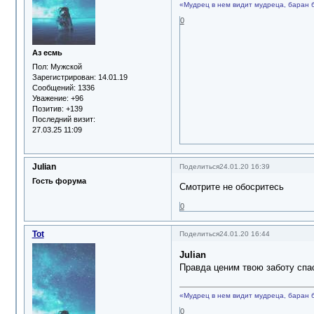
«Мудрец в нем видит мудреца, баран 
0
Аз есмь
Пол:
Мужской
Зарегистрирован
: 14.01.19
Сообщений:
1336
Уважение:
+96
Позитив:
+139
Последний визит:
27.03.25 11:09
Julian
Поделиться
24.01.20 16:39
Гость форума
Смотрите не обосритесь
0
Tot
Поделиться
24.01.20 16:44
Julian
Правда ценим твою заботу спа
«Мудрец в нем видит мудреца, баран 
0