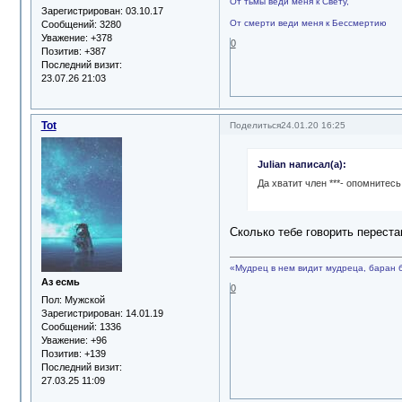
От тьмы веди меня к Свету,
Зарегистрирован
: 03.10.17
От смерти веди меня к Бессмертию
Сообщений:
3280
Уважение:
+378
0
Позитив:
+387
Последний визит:
23.07.26 21:03
Tot
Поделиться
24.01.20 16:25
Julian написал(а):
Да хватит член ***- опомнитесь
Сколько тебе говорить переста
«Мудрец в нем видит мудреца, баран 
Аз есмь
0
Пол:
Мужской
Зарегистрирован
: 14.01.19
Сообщений:
1336
Уважение:
+96
Позитив:
+139
Последний визит:
27.03.25 11:09