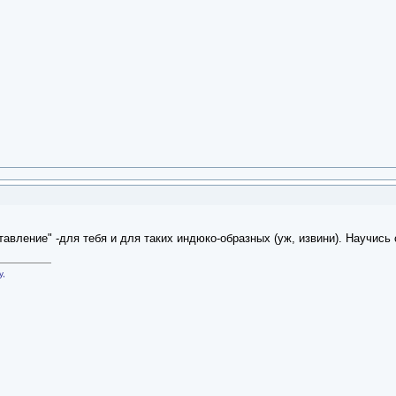
авление" -для тебя и для таких индюко-образных (уж, извини). Научись с
у,