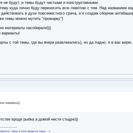
я не будут, и темы будут чистыми и конструктивными.
 тему куда лично буду переносить всю левотню с тем. Над названием е
действовать в духе повсеместного срача, а я создам сборник антибашор
 же темы можно мутить "прожарку")
но материалы насобирали)))
е варианты!
рлы с той темы, где вы вчера развлекались), но да ладно, я в вас верю
ное-наживка))
етстве вроде рыбка а домой нести стыдно))
барана, овцу в нем видела овца…»