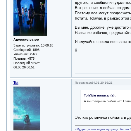
другого, и сообщения удалятьс
Вот решение: я сейчас создам
Поэтому все могут продолжать 
Кстати, Tolawar, в рамках этой
Вы мне, дорогие, уже достаточ
Название рабочее, предлагайт
Администратор
Я случайно снесла все ваши пе
Зарегистрирован
: 10.09.18
Сообщений:
1898
0
Уважение:
+563
Позитив:
+575
Последний визит:
06.08.26 00:51
Tot
Поделиться
24.01.20 16:21
TolaWar написал(а):
А ты говоришь рыбки нет. Глав
Это как ротанчика поймать в д
«Мудрец в нем видит мудреца, баран 