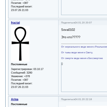
Позитив:
+387
Последний визит:
23.07.26 21:03
fractal
Поделиться
24.01.20 20:07
Sova0102
Это кто?????
От нереального веди меня к Реальном
От тьмы веди меня к Свету,
От смерти веди меня к Бессмертию
0
Постоянные
Зарегистрирован
: 03.10.17
Сообщений:
3280
Уважение:
+378
Позитив:
+387
Последний визит:
23.07.26 21:03
Arina
Поделиться
24.01.20 22:18
Постоянные