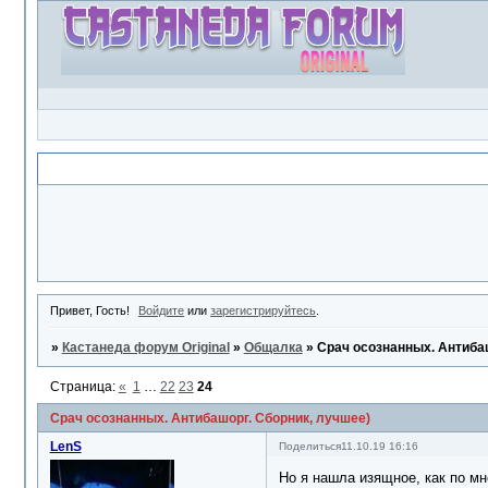
Объявление
Привет, Гость!
Войдите
или
зарегистрируйтесь
.
»
Кастанеда форум Original
»
Общалка
»
Срач осознанных. Антибаш
Страница:
«
1
…
22
23
24
Срач осознанных. Антибашорг. Сборник, лучшее)
LenS
Поделиться
11.10.19 16:16
Но я нашла изящное, как по мн