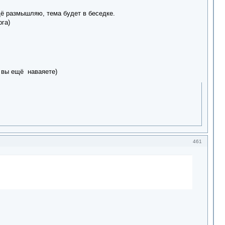
щё размышляю, тема будет в беседке.
га)
, вы ещё наваяете)
461