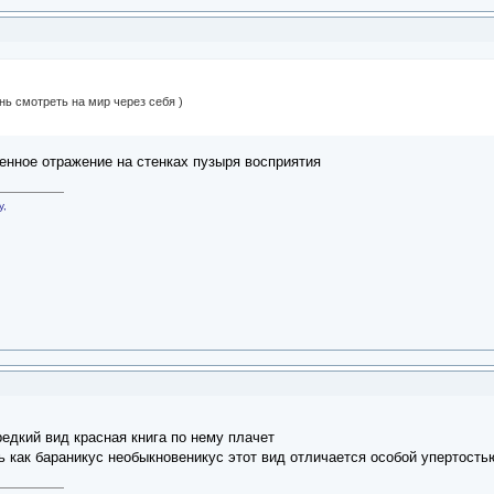
нь смотреть на мир через себя )
енное отражение на стенках пузыря восприятия
у,
едкий вид красная книга по нему плачет
ь как бараникус необыкновеникус этот вид отличается особой упертость