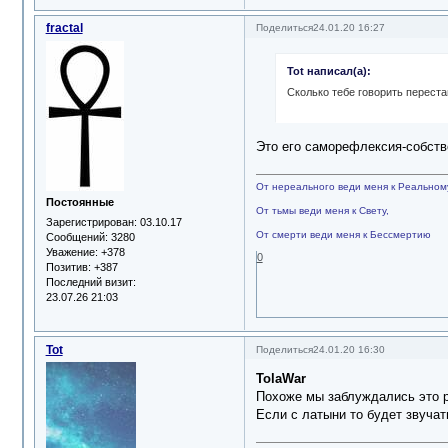
fractal
Поделиться
24.01.20 16:27
Tot написал(а):
Сколько тебе говорить переста
Это его саморефлексия-собств
От нереального веди меня к Реальном
Постоянные
От тьмы веди меня к Свету,
Зарегистрирован
: 03.10.17
От смерти веди меня к Бессмертию
Сообщений:
3280
Уважение:
+378
0
Позитив:
+387
Последний визит:
23.07.26 21:03
Tot
Поделиться
24.01.20 16:30
TolaWar
Похоже мы заблуждались это р
Если с латыни то будет звучат