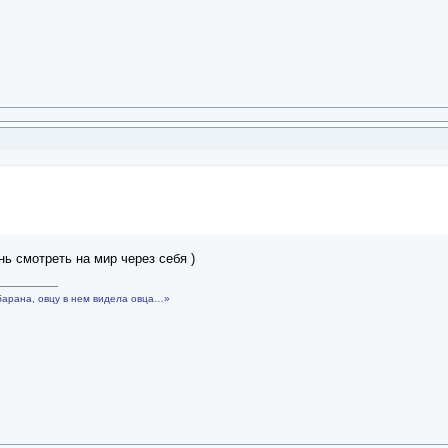
нь смотреть на мир через себя )
барана, овцу в нем видела овца…»