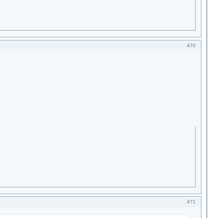
470
471