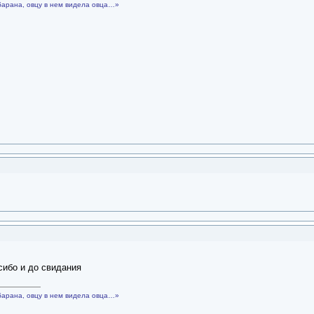
барана, овцу в нем видела овца…»
сибо и до свидания
барана, овцу в нем видела овца…»