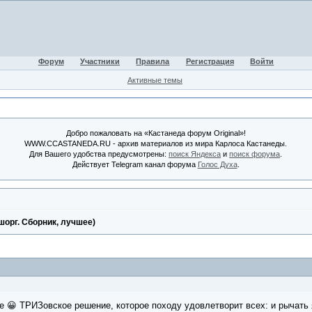
Форум
Участники
Правила
Регистрация
Войти
Активные темы
Добро пожаловать на «Кастанеда форум Original»!
WWW.CCASTANEDA.RU - архив материалов из мира Карлоса Кастанеды.
Для Вашего удобства предусмотрены:
поиск Яндекса
и
поиск форума
.
Действует Telegram канал форума
Голос Духа
.
орг. Сборник, лучшее)
е 😀 ТРИЗовское решение, которое походу удовлетворит всех: и рычать 