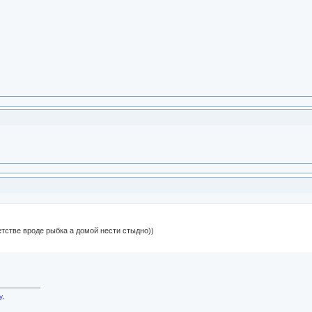
етстве вроде рыбка а домой нести стыдно))
у,