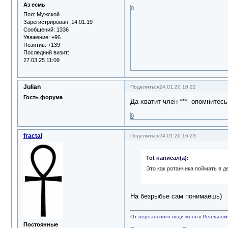
Аз есмь
0
Пол:
Мужской
Зарегистрирован
: 14.01.19
Сообщений:
1336
Уважение:
+96
Позитив:
+139
Последний визит:
27.03.25 11:09
Julian
Поделиться
24.01.20 16:22
Гость форума
Да хватит член ***- опомнитесь
0
fractal
Поделиться
24.01.20 16:23
Tot написал(а):
Это как ротанчика поймать в д
На безрыбье сам понимаешь)
От нереального веди меня к Реальном
Постоянные