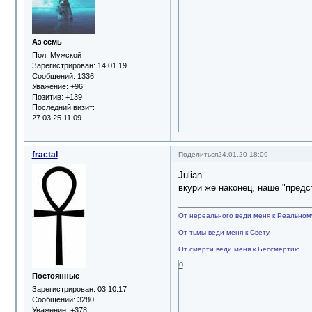
Аз есмь
Пол:
Мужской
Зарегистрирован
: 14.01.19
Сообщений:
1336
Уважение:
+96
Позитив:
+139
Последний визит:
27.03.25 11:09
fractal
Поделиться
24.01.20 18:09
Julian
вкури же наконец, наше "предст
От нереального веди меня к Реальном
От тьмы веди меня к Свету,
От смерти веди меня к Бессмертию
0
Постоянные
Зарегистрирован
: 03.10.17
Сообщений:
3280
Уважение:
+378