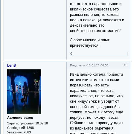
от того, что параллельное и
циклическое существа это
разные явления, то какова
цель в поиске циклического и
действительно это
свойственно только магам?
Любое мнение и опыт
приветствуется.
0
LenS
10
Поделиться
10.01.20 06:50
Изначально хотела привести
источники и вместе с вами
поразбирать что есть
параллельное, что есть
циклическое, но решила, что
сие индульгеж и уводит от
основной темы, заданной в
топике. Может я к этому ещё
вернусь, но походу пьесы.
Администратор
Сейчас я ниже приведу один
Зарегистрирован
: 10.09.18
из вариантов обретения
Сообщений:
1898
Уважение:
+563
параллельного существа,