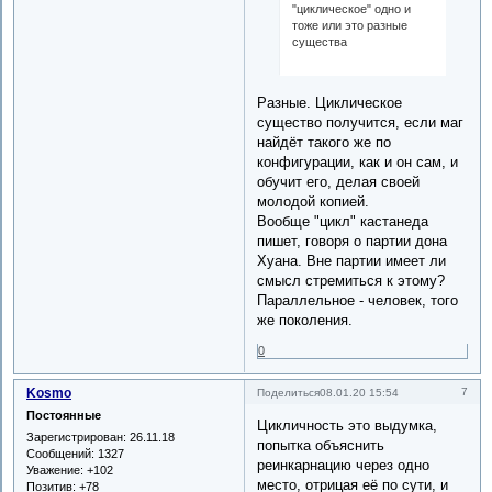
"циклическое" одно и
тоже или это разные
существа
Разные. Циклическое
существо получится, если маг
найдёт такого же по
конфигурации, как и он сам, и
обучит его, делая своей
молодой копией.
Вообще "цикл" кастанеда
пишет, говоря о партии дона
Хуана. Вне партии имеет ли
смысл стремиться к этому?
Параллельное - человек, того
же поколения.
0
Kosmo
7
Поделиться
08.01.20 15:54
Постоянные
Цикличность это выдумка,
Зарегистрирован
: 26.11.18
попытка объяснить
Сообщений:
1327
реинкарнацию через одно
Уважение:
+102
место, отрицая её по сути, и
Позитив:
+78