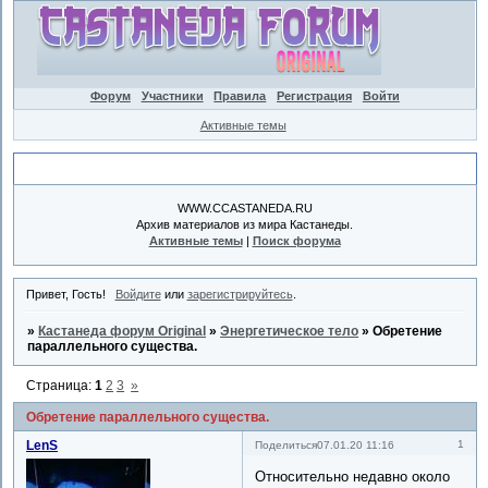
Форум
Участники
Правила
Регистрация
Войти
Активные темы
Объявление
WWW.CCASTANEDA.RU
Архив материалов из мира Кастанеды.
Активные темы
|
Поиск форума
Привет, Гость!
Войдите
или
зарегистрируйтесь
.
»
Кастанеда форум Original
»
Энергетическое тело
»
Обретение
параллельного существа.
Страница:
1
2
3
»
Обретение параллельного существа.
LenS
1
Поделиться
07.01.20 11:16
Относительно недавно около