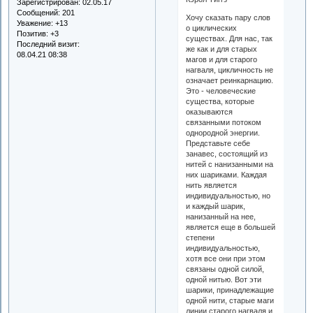
Зарегистрирован
: 02.05.17
Сообщений:
201
Хочу сказать пару слов
Уважение:
+13
о циклических
Позитив:
+3
существах. Для нас, так
Последний визит:
же как и для старых
08.04.21 08:38
магов и для старого
нагваля, цикличность не
означает реинкарнацию.
Это - человеческие
существа, которые
оказываются
связанными потоком
однородной энергии.
Представьте себе
занавес, состоящий из
нитей с нанизанными на
них шариками. Каждая
нить является
индивидуальностью, но
и каждый шарик,
нанизанный на нее,
является еще в большей
степени
индивидуальностью,
хотя все они при этом
связаны одной силой,
одной нитью. Вот эти
шарики, принадлежащие
одной нити, старые маги
линии старого нагваля и