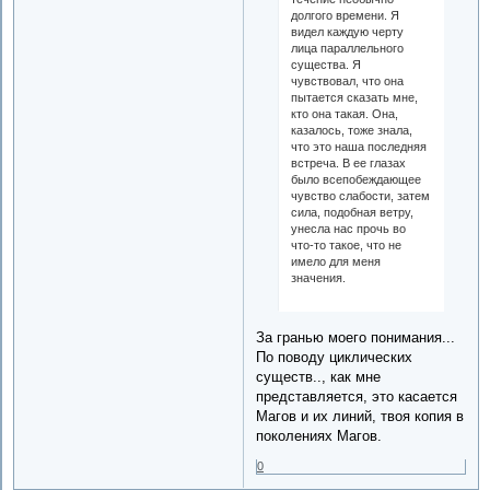
долгого времени. Я
видел каждую черту
лица параллельного
существа. Я
чувствовал, что она
пытается сказать мне,
кто она такая. Она,
казалось, тоже знала,
что это наша последняя
встреча. В ее глазах
было всепобеждающее
чувство слабости, затем
сила, подобная ветру,
унесла нас прочь во
что-то такое, что не
имело для меня
значения.
За гранью моего понимания...
По поводу циклических
существ.., как мне
представляется, это касается
Магов и их линий, твоя копия в
поколениях Магов.
0