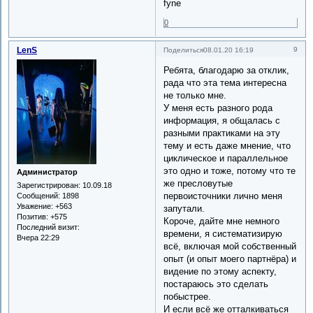
fyne
0
LenS
9
Поделиться
08.01.20 16:19
Ребята, благодарю за отклик,
рада что эта тема интересна
не только мне.
У меня есть разного рода
информация, я общалась с
разными практиками на эту
тему и есть даже мнение, что
циклическое и параллельное
это одно и тоже, потому что те
Администратор
же пресловутые
Зарегистрирован
: 10.09.18
первоисточники лично меня
Сообщений:
1898
Уважение:
+563
запутали.
Позитив:
+575
Короче, дайте мне немного
Последний визит:
времени, я систематизирую
Вчера 22:29
всё, включая мой собственный
опыт (и опыт моего партнёра) и
видение по этому аспекту,
постараюсь это сделать
побыстрее.
И если всё же отталкиваться