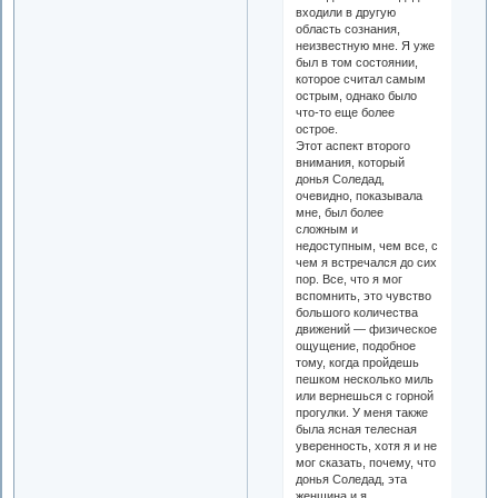
входили в другую
область сознания,
неизвестную мне. Я уже
был в том состоянии,
которое считал самым
острым, однако было
что-то еще более
острое.
Этот аспект второго
внимания, который
донья Соледад,
очевидно, показывала
мне, был более
сложным и
недоступным, чем все, с
чем я встречался до сих
пор. Все, что я мог
вспомнить, это чувство
большого количества
движений — физическое
ощущение, подобное
тому, когда пройдешь
пешком несколько миль
или вернешься с горной
прогулки. У меня также
была ясная телесная
уверенность, хотя я и не
мог сказать, почему, что
донья Соледад, эта
женщина и я