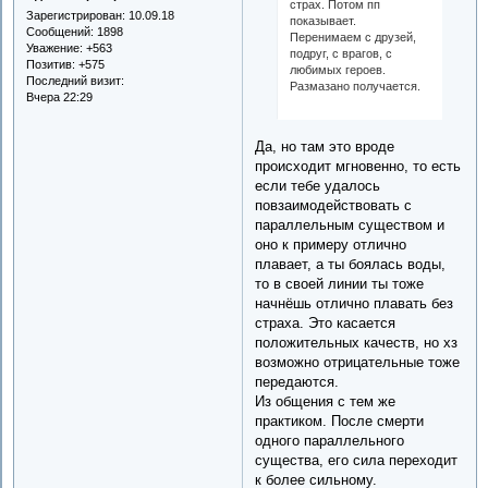
страх. Потом пп
Зарегистрирован
: 10.09.18
показывает.
Сообщений:
1898
Перенимаем с друзей,
Уважение:
+563
подруг, с врагов, с
Позитив:
+575
любимых героев.
Последний визит:
Размазано получается.
Вчера 22:29
Да, но там это вроде
происходит мгновенно, то есть
если тебе удалось
повзаимодействовать с
параллельным существом и
оно к примеру отлично
плавает, а ты боялась воды,
то в своей линии ты тоже
начнёшь отлично плавать без
страха. Это касается
положительных качеств, но хз
возможно отрицательные тоже
передаются.
Из общения с тем же
практиком. После смерти
одного параллельного
существа, его сила переходит
к более сильному.