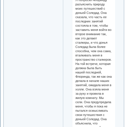
разъяснить природу
моих путешествий с
доньей Соледад. Она
сказала, что часть ее
последних занятий
состояла в том, чтобы
заставить меня войти во
второе внимание так,
как это делают
сталкеры, и что донья
Соледад была более
способна, чем она сама,
вталкивать меня в
пространство сталкеров.
На той встрече, которая
должна была быть
нашей последней,
Флоринда, так же как она
делала в начале наших
занятий, ожидала меня в
холле. Она взяла меня
за руку и провела в
жилую комнату. Мы
сели. Она предупредила
меня, чтобы я пока не
пытался осмысливать
свои путешествия с
доньей Соледад. Она
объяснила, что