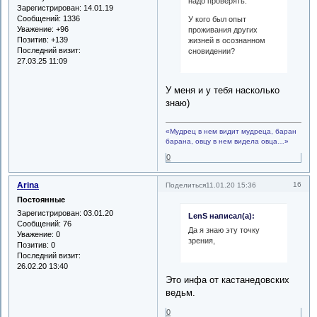
надо проверять.
Зарегистрирован
: 14.01.19
Сообщений:
1336
У кого был опыт
Уважение:
+96
проживания других
Позитив:
+139
жизней в осознанном
Последний визит:
сновидении?
27.03.25 11:09
У меня и у тебя насколько
знаю)
«Мудрец в нем видит мудреца, баран
барана, овцу в нем видела овца…»
0
Arina
16
Поделиться
11.01.20 15:36
Постоянные
Зарегистрирован
: 03.01.20
LenS написал(а):
Сообщений:
76
Да я знаю эту точку
Уважение:
0
зрения,
Позитив:
0
Последний визит:
26.02.20 13:40
Это инфа от кастанедовских
ведьм.
0