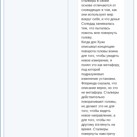
сталкеры в своей
основе отличаются от
сновидящих в том, как
они используют мир
вокруг себя, и что донья
Соледад занималась
тем, что пыталась
помочь мне повернуть
голову.
Когда дон Хуан
описывал концепцию
поворота головы воина
для того, чтобы увидеть
новое измерение, я
понял это как метафору,
под которой
подразумевал
изменение установки.
Флоринда сказала, что
описание верно, но это
не метафора. Сталкеры
действительно
поворачивают головы,
но делают это не для
того, чтобы видеть
новое направление, а
для того, чтобы по-
другому взглянуть на
время. Сталкеры
повернуты навстречу