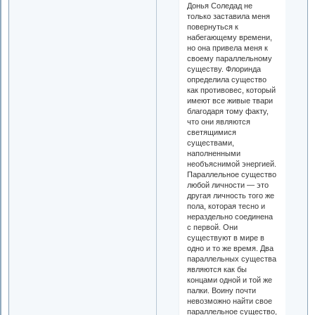
Донья Соледад не
только заставила меня
повернуться к
набегающему времени,
но она привела меня к
своему параллельному
существу. Флоринда
определила существо
как противовес, который
имеют все живые твари
благодаря тому факту,
что они являются
светящимися
существами,
наполненными
необъяснимой энергией.
Параллельное существо
любой личности — это
другая личность того же
пола, которая тесно и
нераздельно соединена
с первой. Они
существуют в мире в
одно и то же время. Два
параллельных существа
являются как бы
концами одной и той же
палки. Воину почти
невозможно найти свое
параллельное существо,