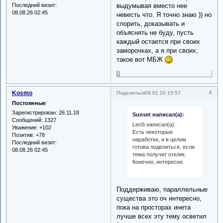
Последний визит:
выдумывая вместо нее
08.08.26 02:45
невесть что. Я точно знаю )) но
спорить, доказывать и
объяснять не буду, пусть
каждый остается при своих
заморочках, а я при своих,
такое вот МБЖ
0
Kosmo
8
Поделиться
08.01.20 15:57
Постоянные
Зарегистрирован
: 26.11.18
Sunset написал(а):
Сообщений:
1327
LenS написал(а):
Уважение:
+102
Есть некоторые
Позитив:
+78
наработки, и в целом
Последний визит:
готова поделиться, если
08.08.26 02:45
тема получит отклик.
Конечно, интересно.
Поддерживаю, параллельные
существа это оч интересно,
пока на просторах инета
лучше всех эту тему осветил