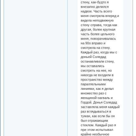
стену, как-будто я
внезапно делился
надвое. Часть всего
меня смотрела вперед и
видела неподвижную
стену справа, тогда как
другая, более крупная
часть более цельного
меня, поворачивалась
на 90o вправо и
смотрела на стену.
Каждый раз, когда мы с
доньей Соледад
останавливали стену,
мы оставались
смотреть на нее, но
никогда не входили в
пространство между
параллельными
линиями, как я делал
множество раз с
женщиной-нагваль и
Гордой. Донья Соледад
заставляла меня каждый
раз вглядываться в
туман, как если бы он
был отражающим
стеклом. Каждый раз я
при этом испытывал
крайне необычное