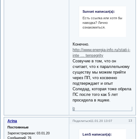
Sunset написал(а):
Есть ссылка или хотя бы
наводка? Лично
ознакомиться.
Конечно.
http://www.energia-info.ru/stati-i-
inte … tensegrity
Созвучие в том, что он
считает, что к параллельному
существу мы можем прийти
через ПП, что косвенно
подтверждает и опыт
Соледад, которая тоже обрела
ПС после того как 5 лет
просидела в ящике.
0
Arina
13
Поделиться
11.01.20 13:07
Постоянные
Зарегистрирован
: 03.01.20
LenS написал(а):
Сообщений:
76