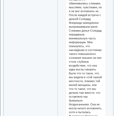
обменивались словами,
мыслями, чувствами, но
я не мог вспомнить их.
После каждой встречи с
доньей Соледад,
Флоринда немедленно
выпроваживала меня.
Словами донья Соледад
передавала
минимальную часть
информации. Мне
показалось, что
нахождение в состоянии
такого повышенного
сознания оказало на нее
столь глубокое
воздействие, что она
едва могла говорить.
Было что-то такое, что
мы видели в этой горной
местности, помимо той
милой женщины, или
что-то такое, что мы
делали там вместе, что
оставляло нас
буквально
бездыханными. Она не
могла ничего вспомнить,
хотя и пыталась.
Я попросил Флоринду