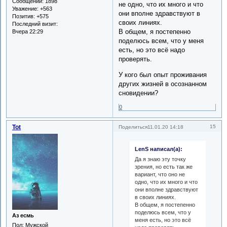
Сообщений:
1898
не одно, что их много и что
Уважение:
+563
они вполне здравствуют в
Позитив:
+575
своих линиях.
Последний визит:
В общем, я постепенно
Вчера 22:29
поделюсь всем, что у меня
есть, но это всё надо
проверять.
У кого был опыт проживания
других жизней в осознанном
сновидении?
0
Tot
15
Поделиться
11.01.20 14:18
LenS написал(а):
Да я знаю эту точку
зрения, но есть так же
вариант, что оно не
одно, что их много и что
они вполне здравствуют
в своих линиях.
В общем, я постепенно
поделюсь всем, что у
Аз есмь
меня есть, но это всё
Пол:
Мужской