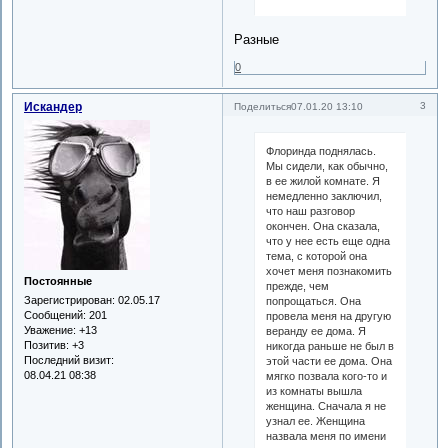
Разные
0
Искандер
3
Поделиться
07.01.20 13:10
Флоринда поднялась.
Мы сидели, как обычно,
в ее жилой комнате. Я
немедленно заключил,
что наш разговор
окончен. Она сказала,
что у нее есть еще одна
тема, с которой она
хочет меня познакомить
Постоянные
прежде, чем
Зарегистрирован
: 02.05.17
попрощаться. Она
Сообщений:
201
провела меня на другую
Уважение:
+13
веранду ее дома. Я
Позитив:
+3
никогда раньше не был в
Последний визит:
этой части ее дома. Она
08.04.21 08:38
мягко позвала кого-то и
из комнаты вышла
женщина. Сначала я не
узнал ее. Женщина
назвала меня по имени