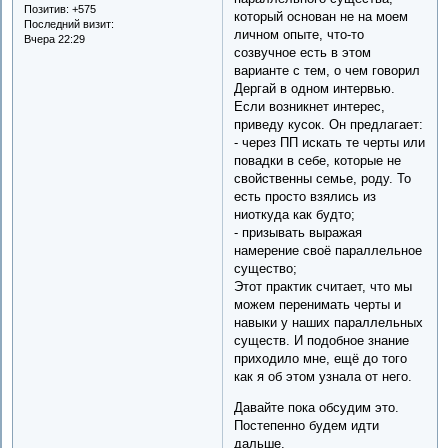
Позитив:
+575
который основан не на моем
Последний визит:
личном опыте, что-то
Вчера 22:29
созвучное есть в этом
варианте с тем, о чем говорил
Дергай в одном интервью.
Если возникнет интерес,
приведу кусок. Он предлагает:
- через ПП искать те черты или
повадки в себе, которые не
свойственны семье, роду. То
есть просто взялись из
ниоткуда как будто;
- призывать выражая
намерение своё параллельное
существо;
Этот практик считает, что мы
можем перенимать черты и
навыки у наших параллельных
существ. И подобное знание
приходило мне, ещё до того
как я об этом узнала от него.
Давайте пока обсудим это.
Постепенно будем идти
дальше.