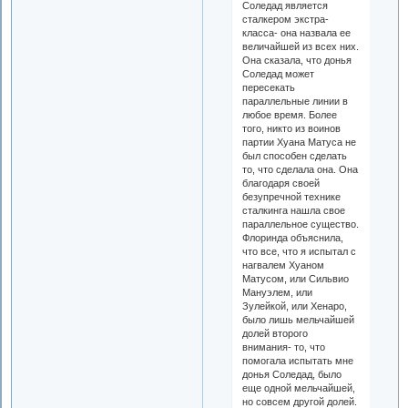
Соледад является
сталкером экстра-
класса- она назвала ее
величайшей из всех них.
Она сказала, что донья
Соледад может
пересекать
параллельные линии в
любое время. Более
того, никто из воинов
партии Хуана Матуса не
был способен сделать
то, что сделала она. Она
благодаря своей
безупречной технике
сталкинга нашла свое
параллельное существо.
Флоринда объяснила,
что все, что я испытал с
нагвалем Хуаном
Матусом, или Сильвио
Мануэлем, или
Зулейкой, или Хенаро,
было лишь мельчайшей
долей второго
внимания- то, что
помогала испытать мне
донья Соледад, было
еще одной мельчайшей,
но совсем другой долей.