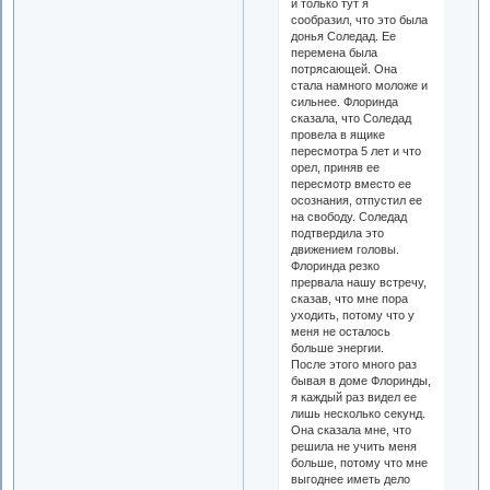
и только тут я
сообразил, что это была
донья Соледад. Ее
перемена была
потрясающей. Она
стала намного моложе и
сильнее. Флоринда
сказала, что Соледад
провела в ящике
пересмотра 5 лет и что
орел, приняв ее
пересмотр вместо ее
осознания, отпустил ее
на свободу. Соледад
подтвердила это
движением головы.
Флоринда резко
прервала нашу встречу,
сказав, что мне пора
уходить, потому что у
меня не осталось
больше энергии.
После этого много раз
бывая в доме Флоринды,
я каждый раз видел ее
лишь несколько секунд.
Она сказала мне, что
решила не учить меня
больше, потому что мне
выгоднее иметь дело