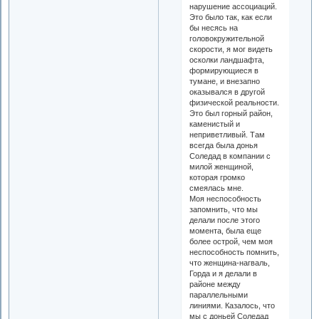
нарушение ассоциаций.
Это было так, как если
бы несясь на
головокружительной
скорости, я мог видеть
осколки ландшафта,
формирующиеся в
тумане, и внезапно
оказывался в другой
физической реальности.
Это был горный район,
каменистый и
неприветливый. Там
всегда была донья
Соледад в компании с
милой женщиной,
которая громко
смеялась мне.
Моя неспособность
запомнить, что мы
делали после этого
момента, была еще
более острой, чем моя
неспособность помнить,
что женщина-нагваль,
Горда и я делали в
районе между
параллельными
линиями. Казалось, что
мы с доньей Соледад