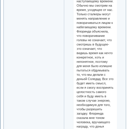
наступающему времени.
Обычно мы смотрим на
время, уходящее от нас.
Только сталкеры могут
менять направление и
поворачиваться лицом к
набегающему времени.
Флоринда объяснила,
что поворачивание
головы не означает, что
смотришь в будущее-
это означает, что
видишь время как нечто
конкретное, хоть и
непонятное, поэтому
для меня было излишне
пытаться обдумывать
то, что мы делали с
доньей Соледад. Все это
будет иметь смысл,
если я смогу воспринять
целостность самого
себя и буду иметь в
таком случае энергию,
необходимую для того,
чтобы разрешить
загадку. Флоринда
сказала мне тоном
человека, вручающего
награду, что донья