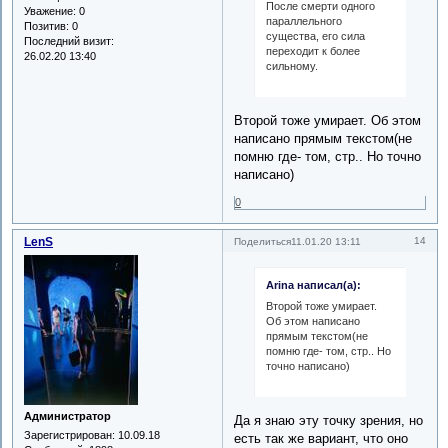
После смерти одного
Уважение:
0
параллельного
Позитив:
0
существа, его сила
Последний визит:
переходит к более
26.02.20 13:40
сильному.
Второй тоже умирает. Об этом
написано прямым текстом(не
помню где- том, стр.. Но точно
написано)
0
LenS
14
Поделиться
11.01.20 13:11
Arina написал(а):
Второй тоже умирает.
Об этом написано
прямым текстом(не
помню где- том, стр.. Но
точно написано)
Администратор
Да я знаю эту точку зрения, но
Зарегистрирован
: 10.09.18
есть так же вариант, что оно