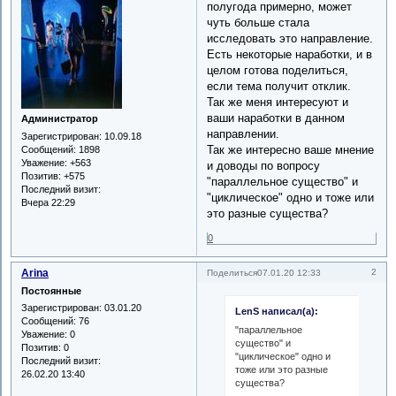
полугода примерно, может
чуть больше стала
исследовать это направление.
Есть некоторые наработки, и в
целом готова поделиться,
если тема получит отклик.
Так же меня интересуют и
ваши наработки в данном
Администратор
направлении.
Зарегистрирован
: 10.09.18
Так же интересно ваше мнение
Сообщений:
1898
Уважение:
+563
и доводы по вопросу
Позитив:
+575
"параллельное существо" и
Последний визит:
"циклическое" одно и тоже или
Вчера 22:29
это разные существа?
0
Arina
2
Поделиться
07.01.20 12:33
Постоянные
Зарегистрирован
: 03.01.20
LenS написал(а):
Сообщений:
76
"параллельное
Уважение:
0
существо" и
Позитив:
0
"циклическое" одно и
Последний визит:
тоже или это разные
26.02.20 13:40
существа?