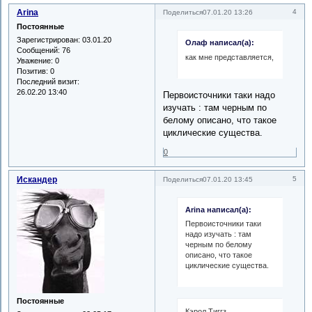
Arina
4
Поделиться
07.01.20 13:26
Постоянные
Зарегистрирован
: 03.01.20
Олаф написал(а):
Сообщений:
76
как мне представляется,
Уважение:
0
Позитив:
0
Последний визит:
26.02.20 13:40
Первоисточники таки надо
изучать : там черным по
белому описано, что такое
циклические существа.
0
Искандер
5
Поделиться
07.01.20 13:45
Arina написал(а):
Первоисточники таки
надо изучать : там
черным по белому
описано, что такое
циклические существа.
Постоянные
Кэрол Тиггз