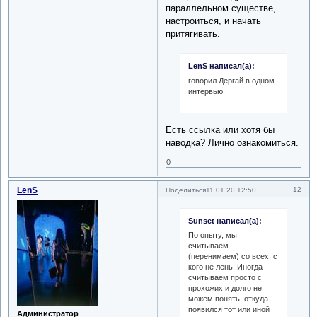
параллельном существе,
настроиться, и начать
притягивать.
LenS написал(а):
говорил Дергай в одном
интервью.
Есть ссылка или хотя бы
наводка? Лично ознакомиться.
0
LenS
12
Поделиться
11.01.20 12:50
Sunset написал(а):
По опыту, мы
считываем
(перенимаем) со всех, с
кого не лень. Иногда
считываем просто с
прохожих и долго не
можем понять, откуда
появился тот или иной
Администратор