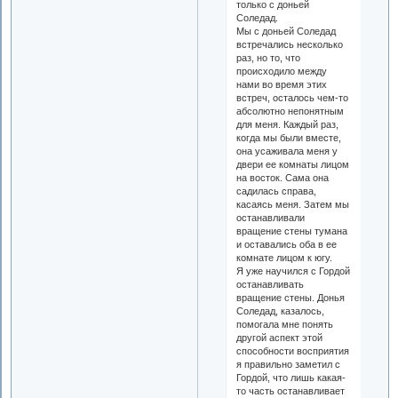
только с доньей
Соледад.
Мы с доньей Соледад
встречались несколько
раз, но то, что
происходило между
нами во время этих
встреч, осталось чем-то
абсолютно непонятным
для меня. Каждый раз,
когда мы были вместе,
она усаживала меня у
двери ее комнаты лицом
на восток. Сама она
садилась справа,
касаясь меня. Затем мы
останавливали
вращение стены тумана
и оставались оба в ее
комнате лицом к югу.
Я уже научился с Гордой
останавливать
вращение стены. Донья
Соледад, казалось,
помогала мне понять
другой аспект этой
способности восприятия
я правильно заметил с
Гордой, что лишь какая-
то часть останавливает