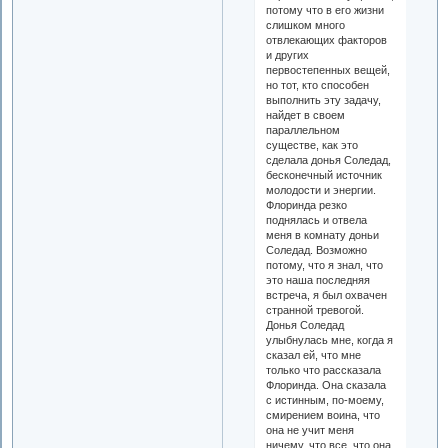
потому что в его жизни
слишком много
отвлекающих факторов
и других
первостепенных вещей,
но тот, кто способен
выполнить эту задачу,
найдет в своем
параллельном
существе, как это
сделала донья Соледад,
бесконечный источник
молодости и энергии.
Флоринда резко
поднялась и отвела
меня в комнату доньи
Соледад. Возможно
потому, что я знал, что
это наша последняя
встреча, я был охвачен
странной тревогой.
Донья Соледад
улыбнулась мне, когда я
сказал ей, что мне
только что рассказала
Флоринда. Она сказала
с истинным, по-моему,
смирением воина, что
она не учит меня
ничему, что все, что она