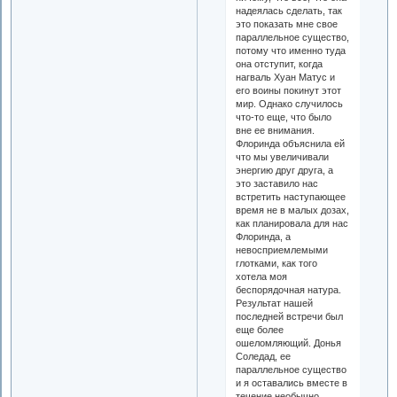
надеялась сделать, так
это показать мне свое
параллельное существо,
потому что именно туда
она отступит, когда
нагваль Хуан Матус и
его воины покинут этот
мир. Однако случилось
что-то еще, что было
вне ее внимания.
Флоринда объяснила ей
что мы увеличивали
энергию друг друга, а
это заставило нас
встретить наступающее
время не в малых дозах,
как планировала для нас
Флоринда, а
невосприемлемыми
глотками, как того
хотела моя
беспорядочная натура.
Результат нашей
последней встречи был
еще более
ошеломляющий. Донья
Соледад, ее
параллельное существо
и я оставались вместе в
течение необычно