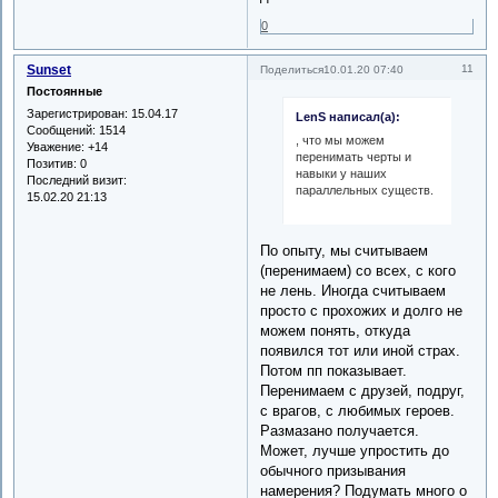
0
Sunset
11
Поделиться
10.01.20 07:40
Постоянные
Зарегистрирован
: 15.04.17
LenS написал(а):
Сообщений:
1514
, что мы можем
Уважение:
+14
перенимать черты и
Позитив:
0
навыки у наших
Последний визит:
параллельных существ.
15.02.20 21:13
По опыту, мы считываем
(перенимаем) со всех, с кого
не лень. Иногда считываем
просто с прохожих и долго не
можем понять, откуда
появился тот или иной страх.
Потом пп показывает.
Перенимаем с друзей, подруг,
с врагов, с любимых героев.
Размазано получается.
Может, лучше упростить до
обычного призывания
намерения? Подумать много о