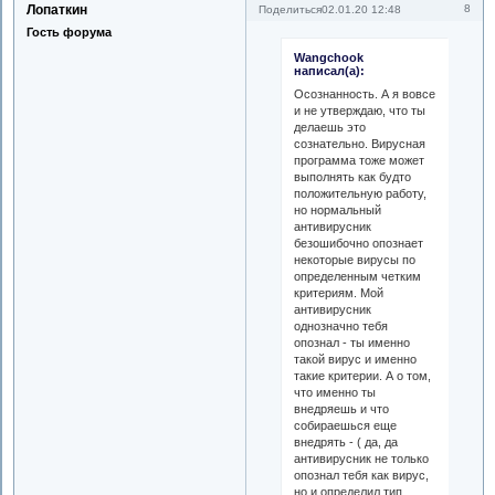
Лопаткин
8
Поделиться
02.01.20 12:48
Гость форума
Wangchook
написал(а):
Осознанность. А я вовсе
и не утверждаю, что ты
делаешь это
сознательно. Вирусная
программа тоже может
выполнять как будто
положительную работу,
но нормальный
антивирусник
безошибочно опознает
некоторые вирусы по
определенным четким
критериям. Мой
антивирусник
однозначно тебя
опознал - ты именно
такой вирус и именно
такие критерии. А о том,
что именно ты
внедряешь и что
собираешься еще
внедрять - ( да, да
антивирусник не только
опознал тебя как вирус,
но и определил тип