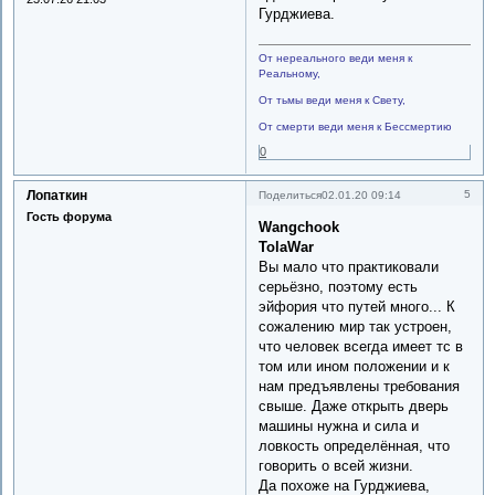
Гурджиева.
От нереального веди меня к
Реальному,
От тьмы веди меня к Свету,
От смерти веди меня к Бессмертию
0
Лопаткин
5
Поделиться
02.01.20 09:14
Гость форума
Wangchook
TolaWar
Вы мало что практиковали
серьёзно, поэтому есть
эйфория что путей много... К
сожалению мир так устроен,
что человек всегда имеет тс в
том или ином положении и к
нам предъявлены требования
свыше. Даже открыть дверь
машины нужна и сила и
ловкость определённая, что
говорить о всей жизни.
Да похоже на Гурджиева,