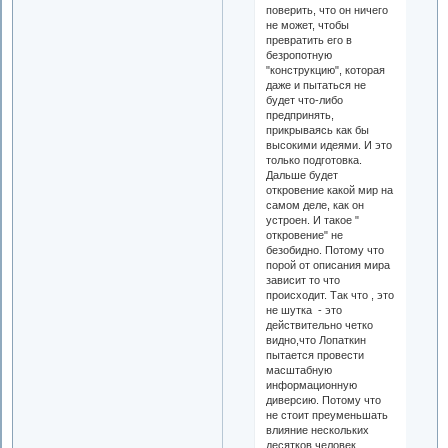
поверить, что он ничего
не может, чтобы
превратить его в
безропотную
"конструкцию", которая
даже и пытаться не
будет что-либо
предпринять,
прикрываясь как бы
высокими идеями. И это
только подготовка.
Дальше будет
откровение какой мир на
самом деле, как он
устроен. И такое "
откровение" не
безобидно. Потому что
порой от описания мира
зависит то что
происходит. Так что , это
не шутка - это
действительно четко
видно,что Лопаткин
пытается провести
масштабную
информационную
диверсию. Потому что
не стоит преуменьшать
влияние нескольких
десятков человек