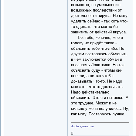
возможно, по уменьшению
возможных последствий от
деятельности вируса. Не могу
удалить сейчас - так хоть что-
то сделать, что могло бы
защитить от действий вируса.
Т.е. тебе, конечно, мне в
голову не придёт такое -
объяснять тебе что-либо. Но
другим постараюсь объяснить
в чём заключается обман и
опасность Лопаткина. Но так
объяснять буду - чтобы они
поняли, а не так чтобы
доказывать что-то. Не надо
мне это - что-то доказывать.
Надо действительно
объяснить. Это я и пытаюсь. А
это труднее. Может и не
сильно у меня получилось. Ну,
как могу. Постараюсь лучше.
docta ignorantia
0