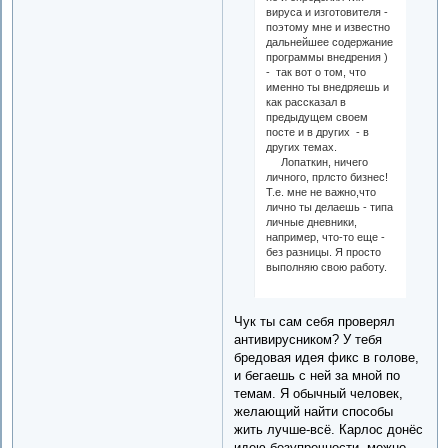
вируса и изготовителя -
поэтому мне и известно
дальнейшее содержание
программы внедрения )
- так вот о том, что
именно ты внедряешь и
как рассказал в
предыдущем своем
посте и в других - в
других темах.
Лопаткин, ничего
личного, прлсто бизнес!
Т.е. мне не важно,что
лично ты делаешь - типа
личные дневники,
например, что-то еще -
без разницы. Я просто
выполняю свою работу.
Чук ты сам себя проверял
антивирусником? У тебя
бредовая идея фикс в голове,
и бегаешь с ней за мной по
темам. Я обычный человек,
желающий найти способы
жить лучше-всё. Карлос донёс
идею безупречности, можно