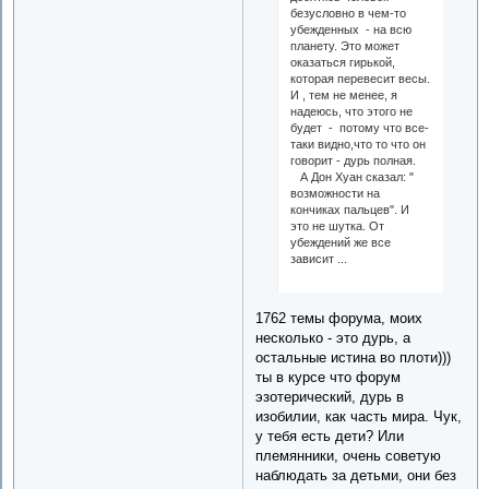
безусловно в чем-то
убежденных - на всю
планету. Это может
оказаться гирькой,
которая перевесит весы.
И , тем не менее, я
надеюсь, что этого не
будет - потому что все-
таки видно,что то что он
говорит - дурь полная.
А Дон Хуан сказал: "
возможности на
кончиках пальцев". И
это не шутка. От
убеждений же все
зависит ...
1762 темы форума, моих
несколько - это дурь, а
остальные истина во плоти)))
ты в курсе что форум
эзотерический, дурь в
изобилии, как часть мира. Чук,
у тебя есть дети? Или
племянники, очень советую
наблюдать за детьми, они без