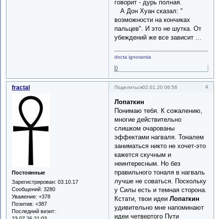
говорит - дурь полная.
А Дон Хуан сказал: "
возможности на кончиках
пальцев". И это не шутка. От
убеждений же все зависит ...
docta ignorantia
0
fractal
4
Поделиться
02.01.20 06:56
Лопаткин
Понимаю тебя. К сожалению,
многие действительно
слишком очарованы
эффектами нагваля. Тоналем
заниматься никто не хочет-это
кажется скучным и
неинтересным. Но без
правильного тоналя в нагваль
Постоянные
лучше не соваться. Поскольку
Зарегистрирован
: 03.10.17
у Силы есть и темная сторона.
Сообщений:
3280
Уважение:
+378
Кстати, твои идеи
Лопаткин
Позитив:
+387
удивительно мне напоминают
Последний визит:
идеи четвертого Пути
23.07.26 21:03