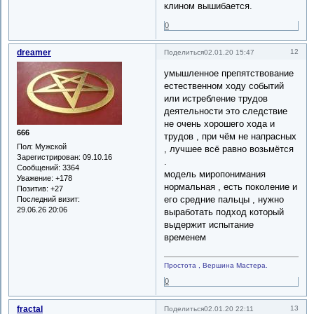
клином вышибается.
0
dreamer
12
Поделиться
02.01.20 15:47
умышленное препятствование
естественном ходу событий
или истребление трудов
деятельности это следствие
не очень хорошего хода и
666
трудов , при чём не напрасных
Пол:
Мужской
, лучшее всё равно возьмётся
Зарегистрирован
: 09.10.16
.
Сообщений:
3364
модель миропонимания
Уважение:
+178
нормальная , есть поколение и
Позитив:
+27
его средние пальцы , нужно
Последний визит:
29.06.26 20:06
выработать подход который
выдержит испытание
временем
Простота , Вершина Мастера.
0
fractal
13
Поделиться
02.01.20 22:11