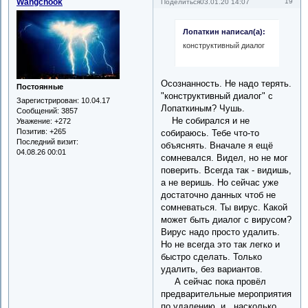
Wangchook
19
Поделиться
03.01.20 14:07
Лопаткин написал(а):
конструктивный диалог
Осознанность. Не надо терять.
Постоянные
"конструктивный диалог" с
Зарегистрирован
: 10.04.17
Лопаткиным? Чушь.
Сообщений:
3857
Не собирался и не
Уважение:
+272
Позитив:
+265
собираюсь. Тебе что-то
Последний визит:
объяснять. Вначале я ещё
04.08.26 00:01
сомневался. Видел, но не мог
поверить. Всегда так - видишь,
а не веришь. Но сейчас уже
достаточно данных чтоб не
сомневаться. Ты вирус. Какой
может быть диалог с вирусом?
Вирус надо просто удалить.
Но не всегда это так легко и
быстро сделать. Только
удалить, без вариантов.
А сейчас пока провёл
предварительные мероприятия
по удалению, и , насколько