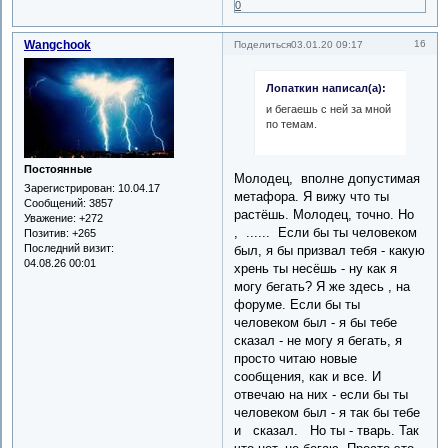
0
Wangchook
16
Поделиться
03.01.20 09:17
Лопаткин написал(а):
и бегаешь с ней за мной
по темам.
Постоянные
Молодец, вполне допустимая
Зарегистрирован
: 10.04.17
метафора. Я вижу что ты
Сообщений:
3857
растёшь. Молодец, точно. Но
Уважение:
+272
, ...... Если бы ты человеком
Позитив:
+265
Последний визит:
был, я бы призвал тебя - какую
04.08.26 00:01
хрень ты несёшь - ну как я
могу бегать? Я же здесь , на
форуме. Если бы ты
человеком был - я бы тебе
сказал - не могу я бегать, я
просто читаю новые
сообщения, как и все. И
отвечаю на них - если бы ты
человеком был - я так бы тебе
и сказал. Но ты - тварь. Так