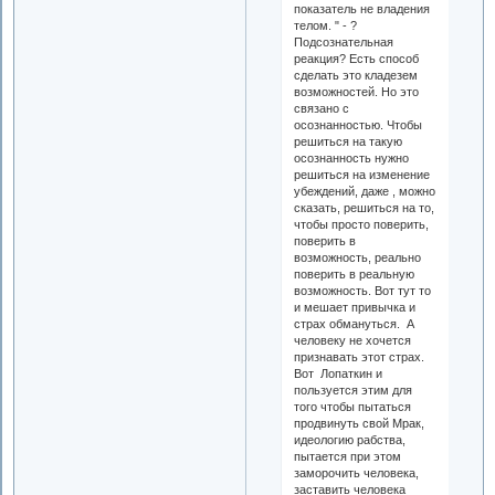
показатель не владения
телом. " - ?
Подсознательная
реакция? Есть способ
сделать это кладезем
возможностей. Но это
связано с
осознанностью. Чтобы
решиться на такую
осознанность нужно
решиться на изменение
убеждений, даже , можно
сказать, решиться на то,
чтобы просто поверить,
поверить в
возможность, реально
поверить в реальную
возможность. Вот тут то
и мешает привычка и
страх обмануться. А
человеку не хочется
признавать этот страх.
Вот Лопаткин и
пользуется этим для
того чтобы пытаться
продвинуть свой Мрак,
идеологию рабства,
пытается при этом
заморочить человека,
заставить человека