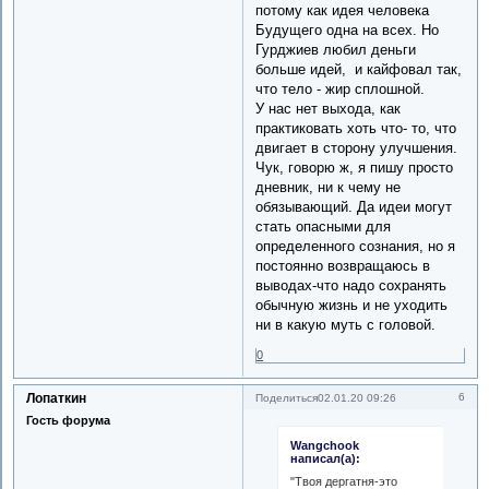
потому как идея человека
Будущего одна на всех. Но
Гурджиев любил деньги
больше идей, и кайфовал так,
что тело - жир сплошной.
У нас нет выхода, как
практиковать хоть что- то, что
двигает в сторону улучшения.
Чук, говорю ж, я пишу просто
дневник, ни к чему не
обязывающий. Да идеи могут
стать опасными для
определенного сознания, но я
постоянно возвращаюсь в
выводах-что надо сохранять
обычную жизнь и не уходить
ни в какую муть с головой.
0
Лопаткин
6
Поделиться
02.01.20 09:26
Гость форума
Wangchook
написал(а):
"Твоя дергатня-это