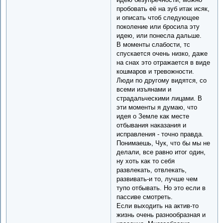
пробовать её на зуб итак исяк,
и описать чтоб следующее
поколение или бросила эту
идею, или понесла дальше.
В моменты слабости, тс
спускается очень низко, даже
на снах это отражается в виде
кошмаров и тревожности.
Люди по другому видятся, со
всеми изъянами и
страдальческими лицами. В
эти моменты я думаю, что
идея о Земле как месте
отбывания наказания и
исправления - точно правда.
Понимаешь, Чук, что бы мы не
делали, все равно итог один,
ну хоть как то себя
развлекать, отвлекать,
развивать-и то, лучше чем
тупо отбывать. Но это если в
пассиве смотреть.
Если выходить на актив-то
жизнь очень разнообразная и