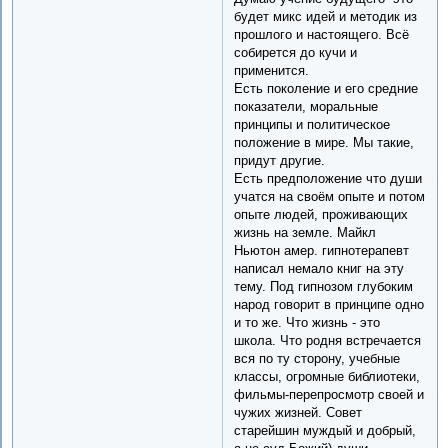
будет микс идей и методик из
прошлого и настоящего. Всё
собирется до кучи и
применится.
Есть поколение и его средние
показатели, моральные
принципы и политическое
положение в мире. Мы такие,
придут другие.
Есть предположение что души
учатся на своём опыте и потом
опыте людей, проживающих
жизнь на земле. Майкл
Ньютон амер. гипнотерапевт
написал немало книг на эту
тему. Под гипнозом глубоким
народ говорит в принципе одно
и то же. Что жизнь - это
школа. Что родня встречается
вся по ту сторону, учебные
классы, огромные библиотеки,
фильмы-перепросмотр своей и
чужих жизней. Совет
старейшин муждый и добрый,