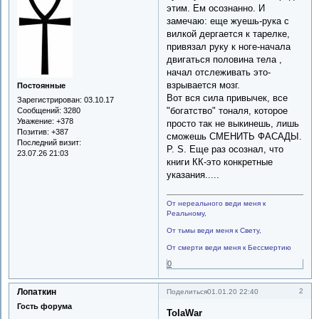
этим. Ем осознанно. И
замечаю: еще жуешь-рука с
вилкой дергается к тарелке,
привязал руку к ноге-начала
двигаться половина тела ,
начал отслеживать это-
взрывается мозг.
Постоянные
Вот вся сила привычек, все
Зарегистрирован
: 03.10.17
"богатство" тоналя, которое
Сообщений:
3280
Уважение:
+378
просто так не выкинешь, лишь
Позитив:
+387
сможешь СМЕНИТЬ ФАСАДЫ.
Последний визит:
P. S. Еще раз осознал, что
23.07.26 21:03
книги КК-это конкретные
указания.....
От нереального веди меня к
Реальному,
От тьмы веди меня к Свету,
От смерти веди меня к Бессмертию
0
Лопаткин
2
Поделиться
01.01.20 22:40
Гость форума
TolaWar