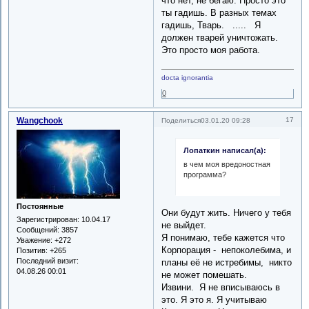
что нет, не бегаю. Просто это
ты гадишь. В разных темах
гадишь, Тварь. ..... Я
должен тварей уничтожать.
Это просто моя работа.
docta ignorantia
0
Wangchook
17
Поделиться
03.01.20 09:28
Лопаткин написал(а):
в чем моя вредоностная
программа?
Постоянные
Они будут жить. Ничего у тебя
Зарегистрирован
: 10.04.17
не выйдет.
Сообщений:
3857
Я понимаю, тебе кажется что
Уважение:
+272
Корпорация - непоколебима, и
Позитив:
+265
Последний визит:
планы её не истребимы, никто
04.08.26 00:01
не может помешать.
Извини. Я не вписываюсь в
это. Я это я. Я учитываю