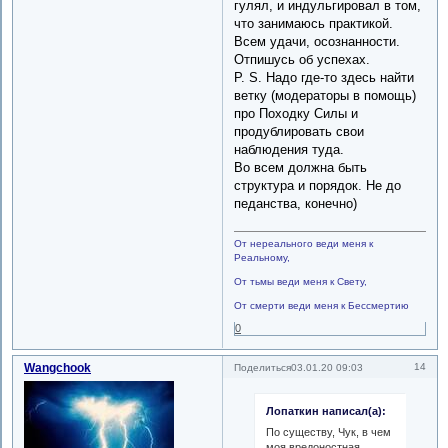
гулял, и индульгировал в том,
что занимаюсь практикой.
Всем удачи, осознанности.
Отпишусь об успехах.
P. S. Надо где-то здесь найти
ветку (модераторы в помощь)
про Походку Силы и
продублировать свои
наблюдения туда.
Во всем должна быть
структура и порядок. Не до
педанства, конечно)
От нереального веди меня к
Реальному,
От тьмы веди меня к Свету,
От смерти веди меня к Бессмертию
0
Wangchook
14
Поделиться
03.01.20 09:03
Лопаткин написал(а):
По существу, Чук, в чем
моя вредоностная