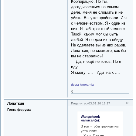
Корпорацию. Но ты,
догадываешься на самом
деле, меня не сломить и не
убить. Вы уже пробовали. И я
с человечеством. Я - один из
них. Я - абстрактный человек.
Такой, каким мог бы быть
любой. Я не дам их в обиду.
Не сделаете вы из них рабов.
Лопаткин, не сможете, как бы
вы не старались!
Да, я ещё не готов, Но я
иду.
Я смогу .... Иди на х ....
docta ignorantia
0
Лопаткин
18
Поделиться
03.01.20 13:27
Гость форума
Wangchook
написал(а):
В том чтобы границы им
установить.
Урод. Они не