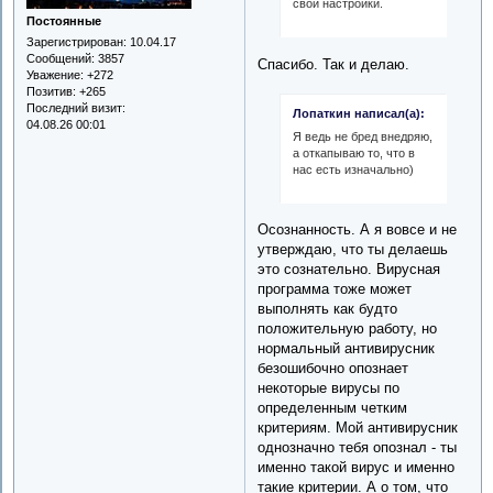
свои настройки.
Постоянные
Зарегистрирован
: 10.04.17
Сообщений:
3857
Спасибо. Так и делаю.
Уважение:
+272
Позитив:
+265
Последний визит:
Лопаткин написал(а):
04.08.26 00:01
Я ведь не бред внедряю,
а откапываю то, что в
нас есть изначально)
Осознанность. А я вовсе и не
утверждаю, что ты делаешь
это сознательно. Вирусная
программа тоже может
выполнять как будто
положительную работу, но
нормальный антивирусник
безошибочно опознает
некоторые вирусы по
определенным четким
критериям. Мой антивирусник
однозначно тебя опознал - ты
именно такой вирус и именно
такие критерии. А о том, что