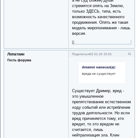
а не суд Божий) души
стремятся опять на Землю,
только ЗДЕСЬ, типа, есть
возможность качественного
продвижения. Опять же такая
модель миропонимания - лишь
версия.
0
Лопаткин
11
Поделиться
02.01.20 15:01
Гость форума
dreamer написал(а):
вреда не существует
Существует Дример, вред -
это умышленное
препятствование естественном
ходу событий или истребление
трудов деятельности. Но если
вред причиняется тому, кто
вредит, то это вредом не
считается, лишь
нейтрализация зла. Клин