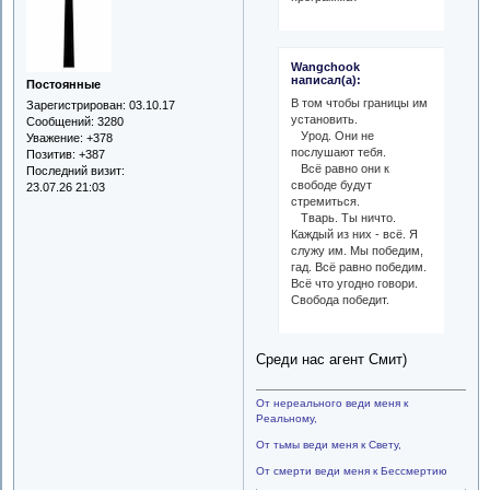
Wangchook
написал(а):
Постоянные
В том чтобы границы им
Зарегистрирован
: 03.10.17
установить.
Сообщений:
3280
Урод. Они не
Уважение:
+378
послушают тебя.
Позитив:
+387
Всё равно они к
Последний визит:
свободе будут
23.07.26 21:03
стремиться.
Тварь. Ты ничто.
Каждый из них - всё. Я
служу им. Мы победим,
гад. Всё равно победим.
Всё что угодно говори.
Свобода победит.
Среди нас агент Смит)
От нереального веди меня к
Реальному,
От тьмы веди меня к Свету,
От смерти веди меня к Бессмертию