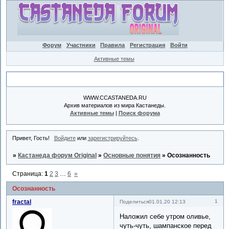
Форум
Участники
Правила
Регистрация
Войти
Активные темы
Объявление
WWW.CCASTANEDA.RU
Архив материалов из мира Кастанеды.
Активные темы
|
Поиск форума
Привет, Гость!
Войдите
или
зарегистрируйтесь
.
»
Кастанеда форум Original
»
Основные понятия
»
Осознанность
Страница:
1
2
3
…
6
»
Осознанность
fractal
1
Поделиться
01.01.20 12:13
Наложил себе утром оливье,
чуть-чуть, шампанское перед