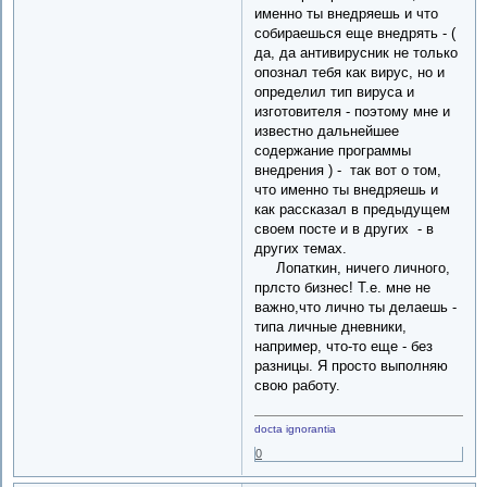
именно ты внедряешь и что
собираешься еще внедрять - (
да, да антивирусник не только
опознал тебя как вирус, но и
определил тип вируса и
изготовителя - поэтому мне и
известно дальнейшее
содержание программы
внедрения ) - так вот о том,
что именно ты внедряешь и
как рассказал в предыдущем
своем посте и в других - в
других темах.
Лопаткин, ничего личного,
прлсто бизнес! Т.е. мне не
важно,что лично ты делаешь -
типа личные дневники,
например, что-то еще - без
разницы. Я просто выполняю
свою работу.
docta ignorantia
0