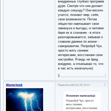
внедренных глубоко программ
дури. Смотри что они делают
каждую секунду? Они весело
учатся, познают мир, себя,
свои возможности. Потом
общество навязывает свои
заманухи и выгоды, и человек
беря их в сознание - в итоге
разочаровывается, забывая о
главном движке по жизни -
саморазвитии. Попробуй Чук,
просто жить своими
интересами, восстанови свои
настройки. Я ведь не бред
внедряю, а откапываю то, что
в нас есть изначально)
0
Wangchook
7
Поделиться
02.01.20 12:17
Лопаткин написал(а):
Попробуй Чук, просто
жить своими
интересами, восстанови