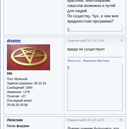
красочна. Многообразие
смыслов возможно и путей
для людей.
По существу, Чук, в чем моя
вредоностная программа?
0
dreamer
9
Поделиться
02.01.20 13:45
вреда не существует
Простота , Вершина Мастера.
0
666
Пол:
Мужской
Зарегистрирован
: 09.10.16
Сообщений:
3364
Уважение:
+178
Позитив:
+27
Последний визит:
29.06.26 20:06
Лопаткин
10
Поделиться
02.01.20 14:57
Гость форума
Думаю учение будущего- это