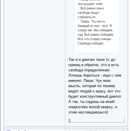
послушают тебя.
Всё равно они к
свободе будут
стремиться.
Тварь. Ты ничто.
Каждый из них - всё. Я
служу им. Мы победим,
гад. Всё равно победим.
Всё что угодно говори.
Свобода победит.
Так я и двигаю твою тс до
границ и обратно, это и есть
свобода определённая.
Хочешь бороться - ищи с чем
именно. Пиши, Чук мою
мысль, которая по твоему
ведет людей к краху, вот это
будет конструктивный диалог.
А так, ты сидишь на моей
энергетике жопой кверху, и
этим наслаждаешься)
0