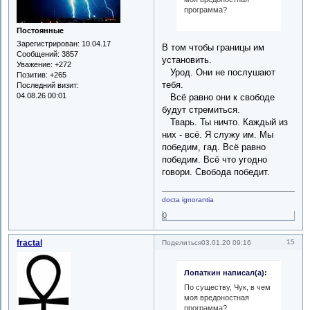
программа?
Постоянные
Зарегистрирован
: 10.04.17
В том чтобы границы им
Сообщений:
3857
установить.
Уважение:
+272
Урод. Они не послушают
Позитив:
+265
тебя.
Последний визит:
04.08.26 00:01
Всё равно они к свободе
будут стремиться.
Тварь. Ты ничто. Каждый из
них - всё. Я служу им. Мы
победим, гад. Всё равно
победим. Всё что угодно
говори. Свобода победит.
docta ignorantia
0
fractal
15
Поделиться
03.01.20 09:16
Лопаткин написал(а):
По существу, Чук, в чем
моя вредоностная
программа?