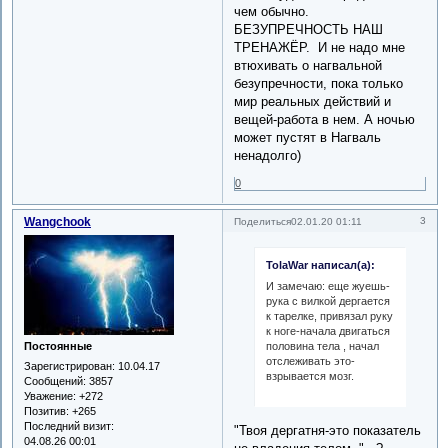
чем обычно.
БЕЗУПРЕЧНОСТЬ НАШ
ТРЕНАЖЁР. И не надо мне
втюхивать о нагвальной
безупречности, пока только
мир реальных действий и
вещей-работа в нем. А ночью
может пустят в Нагваль
ненадолго)
0
Wangchook
3
Поделиться
02.01.20 01:11
TolaWar написал(а):
И замечаю: еще жуешь-
рука с вилкой дергается
к тарелке, привязал руку
к ноге-начала двигаться
половина тела , начал
Постоянные
отслеживать это-
Зарегистрирован
: 10.04.17
взрывается мозг.
Сообщений:
3857
Уважение:
+272
Позитив:
+265
Последний визит:
"Твоя дергатня-это показатель
04.08.26 00:01