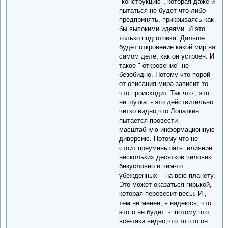
"конструкцию", которая даже и
пытаться не будет что-либо
предпринять, прикрываясь как
бы высокими идеями. И это
только подготовка. Дальше
будет откровение какой мир на
самом деле, как он устроен. И
такое " откровение" не
безобидно. Потому что порой
от описания мира зависит то
что происходит. Так что , это
не шутка - это действительно
четко видно,что Лопаткин
пытается провести
масштабную информационную
диверсию. Потому что не
стоит преуменьшать влияние
нескольких десятков человек
безусловно в чем-то
убежденных - на всю планету.
Это может оказаться гирькой,
которая перевесит весы. И ,
тем не менее, я надеюсь, что
этого не будет - потому что
все-таки видно,что то что он