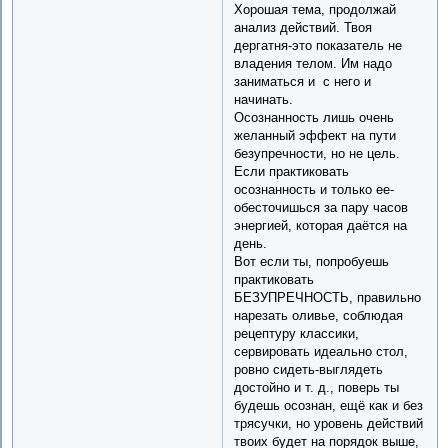
Хорошая тема, продолжай
анализ действий. Твоя
дергатня-это показатель не
владения телом. Им надо
заниматься и с него и
начинать.
Осознанность лишь очень
желанный эффект на пути
безупречности, но не цель.
Если практиковать
осознанность и только ее-
обесточишься за пару часов
энергией, которая даётся на
день.
Вот если ты, попробуешь
практиковать
БЕЗУПРЕЧНОСТЬ, правильно
нарезать оливье, соблюдая
рецептуру классики,
сервировать идеально стол,
ровно сидеть-выглядеть
достойно и т. д., поверь ты
будешь осознан, ещё как и без
трясучки, но уровень действий
твоих будет на порядок выше,